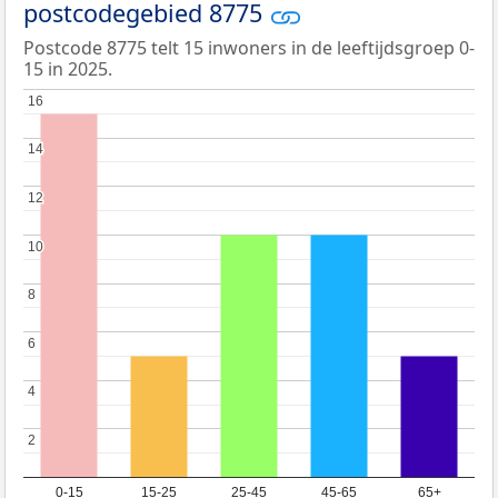
postcodegebied 8775
Postcode 8775 telt 15 inwoners in de leeftijdsgroep 0-
15 in 2025.
16
16
14
14
12
12
10
10
8
8
6
6
4
4
2
2
0-15
15-25
25-45
45-65
65+