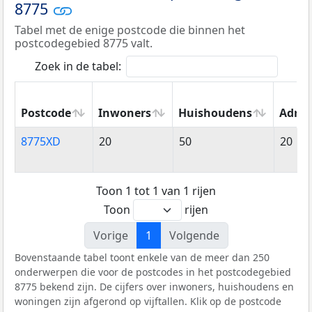
8775
Tabel met de enige postcode die binnen het
postcodegebied 8775 valt.
Zoek in de tabel:
Postcode
Inwoners
Huishoudens
Adres
Postcode
Inwoners
Huishoudens
Adres
8775XD
20
50
20
Toon 1 tot 1 van 1 rijen
Toon
rijen
Vorige
1
Volgende
Bovenstaande tabel toont enkele van de meer dan 250
onderwerpen die voor de postcodes in het postcodegebied
8775 bekend zijn. De cijfers over inwoners, huishoudens en
woningen zijn afgerond op vijftallen. Klik op de postcode