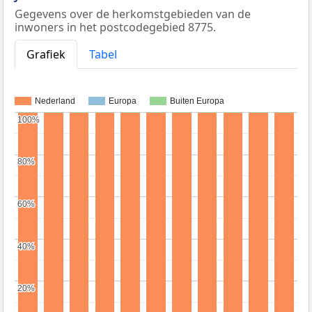
Gegevens over de herkomstgebieden van de
inwoners in het postcodegebied 8775.
Grafiek
Tabel
Nederland
Europa
Buiten Europa
100%
100%
80%
80%
60%
60%
40%
40%
20%
20%