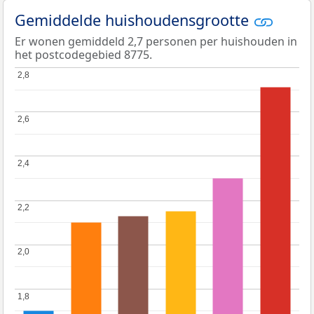
Gemiddelde huishoudensgrootte
Er wonen gemiddeld 2,7 personen per huishouden in
het postcodegebied 8775.
2,8
2,8
2,6
2,6
2,4
2,4
2,2
2,2
2,0
2,0
1,8
1,8