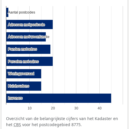
Aantal postcodes
Aantal postcodes
Adressen met postcode
Adressen met postcode
Adressen met woonfunctie
Adressen met woonfunctie
Panden met adres
Panden met adres
Percelen met adres
Percelen met adres
Woningvoorraad
Woningvoorraad
Huishoudens
Huishoudens
Inwoners
Inwoners
10
20
30
40
Overzicht van de belangrijkste cijfers van het Kadaster en
het
CBS
voor het postcodegebied 8775.