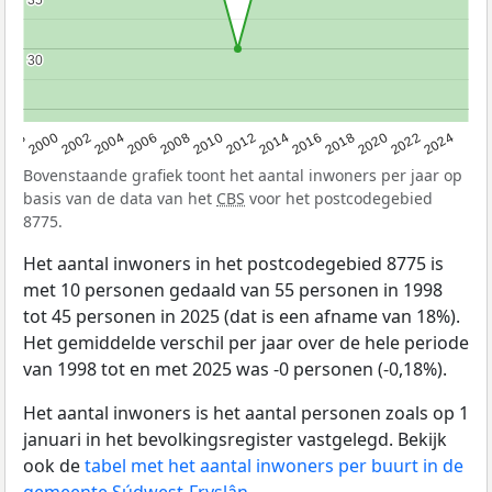
30
30
1998
2000
2002
2004
2006
2008
2010
2012
2014
2016
2018
2020
2022
2024
Bovenstaande grafiek toont het aantal inwoners per jaar op
basis van de data van het
CBS
voor het postcodegebied
8775.
Het aantal inwoners in het postcodegebied 8775 is
met 10 personen gedaald van 55 personen in 1998
tot 45 personen in 2025 (dat is een afname van 18%).
Het gemiddelde verschil per jaar over de hele periode
van 1998 tot en met 2025 was -0 personen (-0,18%).
Het aantal inwoners is het aantal personen zoals op 1
januari in het bevolkingsregister vastgelegd. Bekijk
ook de
tabel met het aantal inwoners per buurt in de