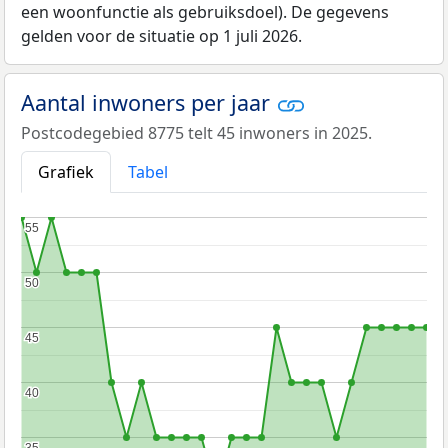
een woonfunctie als gebruiksdoel). De gegevens
gelden voor de situatie op 1 juli 2026.
Aantal inwoners per jaar
Postcodegebied 8775 telt 45 inwoners in 2025.
Grafiek
Tabel
55
55
50
50
45
45
40
40
35
35