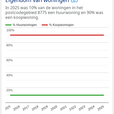
In 2025 was 10% van de woningen in het
postcodegebied 8775 een huurwoning en 90% was
een koopwoning.
% Huurwoningen
% Koopwoningen
100%
100%
80%
80%
60%
60%
40%
40%
20%
20%
2019
2022
2025
2017
2020
2023
2015
2018
2021
2024
2016