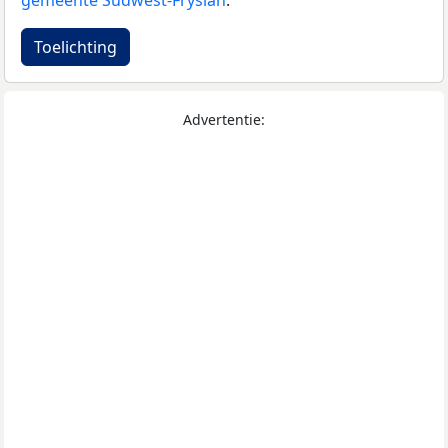
gemeente Súdwest-Fryslân
.
Toelichting
Advertentie: