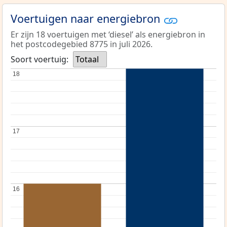
Voertuigen naar energiebron
Er zijn 18 voertuigen met ‘diesel’ als energiebron in
het postcodegebied 8775 in juli 2026.
Soort voertuig:
Totaal
18
18
17
17
16
16