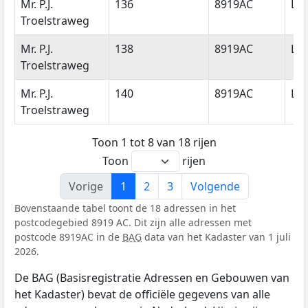
Mr. P.J.
136
8919AC
Le
Troelstraweg
Mr. P.J.
138
8919AC
Le
Troelstraweg
Mr. P.J.
140
8919AC
Le
Troelstraweg
Toon 1 tot 8 van 18 rijen
Toon
rijen
Vorige
1
2
3
Volgende
Bovenstaande tabel toont de 18 adressen in het
postcodegebied 8919 AC. Dit zijn alle adressen met
postcode 8919AC in de
BAG
data van het Kadaster van 1 juli
2026.
De BAG (Basisregistratie Adressen en Gebouwen van
het Kadaster) bevat de officiële gegevens van alle