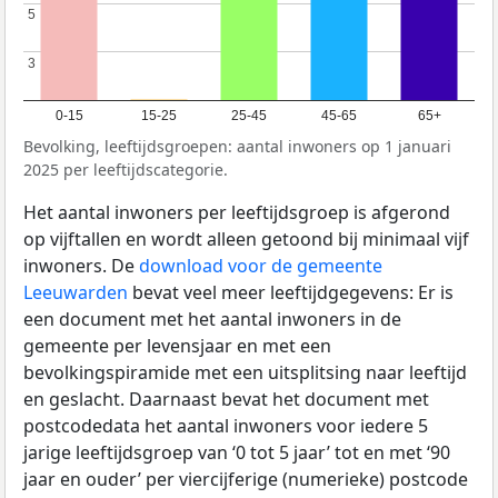
5
5
3
3
0-15
15-25
25-45
45-65
65+
Bevolking, leeftijdsgroepen: aantal inwoners op 1 januari
2025 per leeftijdscategorie.
Het aantal inwoners per leeftijdsgroep is afgerond
op vijftallen en wordt alleen getoond bij minimaal vijf
inwoners. De
download voor de gemeente
Leeuwarden
bevat veel meer leeftijdgegevens: Er is
een document met het aantal inwoners in de
gemeente per levensjaar en met een
bevolkingspiramide met een uitsplitsing naar leeftijd
en geslacht. Daarnaast bevat het document met
postcodedata het aantal inwoners voor iedere 5
jarige leeftijdsgroep van ‘0 tot 5 jaar’ tot en met ‘90
jaar en ouder’ per viercijferige (numerieke) postcode