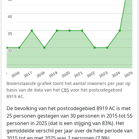
40
40
35
35
30
30
2015
2016
2017
2018
2019
2020
2021
2022
2023
2024
2025
Bovenstaande grafiek toont het aantal inwoners per jaar op
basis van de data van het
CBS
voor het postcodegebied
8919 AC.
De bevolking van het postcodegebied 8919 AC is met
25 personen gestegen van 30 personen in 2015 tot 55
personen in 2025 (dat is een stijging van 83%). Het
gemiddelde verschil per jaar over de hele periode van
2015 tot en met 2025 was 2 personen (7,9%).