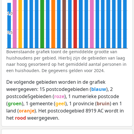
1,0
1,0
0,5
0,5
Bovenstaande grafiek toont de gemiddelde grootte van
huishoudens per gebied. Hierbij zijn de gebieden van laag
naar hoog gesorteerd op het gemiddeld aantal personen in
een huishouden. De gegevens gelden voor 2024.
De volgende gebieden worden in de grafiek
weergegeven: 15 postcodegebieden (
blauw
), 2
postcode5gebieden (
roze
), 1 numerieke postcode
(
groen
), 1 gemeente (
geel
), 1 provincie (
bruin
) en 1
land (
oranje
). Het postcodegebied 8919 AC wordt in
het
rood
weergegeven.