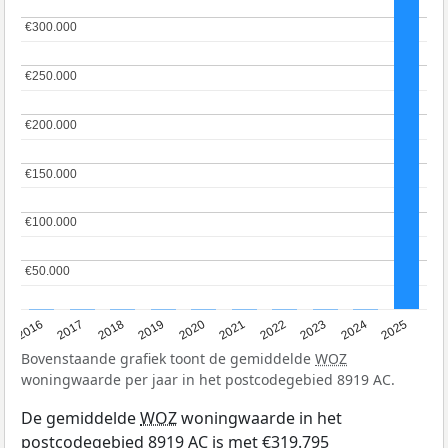
€300.000
€300.000
€250.000
€250.000
€200.000
€200.000
€150.000
€150.000
€100.000
€100.000
€50.000
€50.000
2016
2017
2018
2019
2020
2021
2022
2023
2024
2025
Bovenstaande grafiek toont de gemiddelde
WOZ
woningwaarde per jaar in het postcodegebied 8919 AC.
De gemiddelde
WOZ
woningwaarde in het
postcodegebied 8919 AC is met €319.795