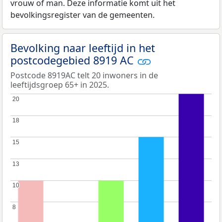
vrouw of man. Deze informatie komt uit het
bevolkingsregister van de gemeenten.
Bevolking naar leeftijd in het
postcodegebied 8919 AC
Postcode 8919AC telt 20 inwoners in de
leeftijdsgroep 65+ in 2025.
20
20
18
18
15
15
13
13
10
10
8
8