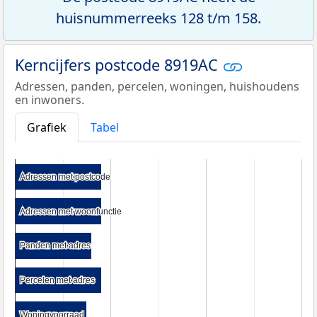
huisnummerreeks 128 t/m 158.
Kerncijfers postcode 8919AC
Adressen, panden, percelen, woningen, huishoudens
en inwoners.
Grafiek
Tabel
Adressen met postcode
Adressen met postcode
Adressen met woonfunctie
Adressen met woonfunctie
Panden met adres
Panden met adres
Percelen met adres
Percelen met adres
Woningvoorraad
Woningvoorraad