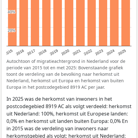
40%
40%
20%
20%
2019
2022
2017
2025
2020
2015
2023
2018
2021
2016
2024
Autochtoon of migratieachtergrond in Nederland voor de
periode van 2015 tot en met 2025: Bovenstaande grafiek
toont de verdeling van de bevolking naar herkomst uit
Nederland, herkomst uit Europa en herkomst van buiten
Europa in het postcodegebied 8919 AC per jaar.
In 2025 was de herkomst van inwoners in het
postcodegebied 8919 AC als volgt verdeeld: herkomst
uit Nederland: 100%, herkomst uit Europese landen:
0,0% en herkomst uit landen buiten Europa: 0,0% En
in 2015 was de verdeling van inwoners naar
herkomstgebied als volgt: herkomst uit Nederland: