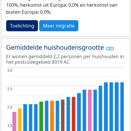
100%, herkomst uit Europa: 0,0% en herkomst van
buiten Europa: 0,0%.
Toelichting
Meer migratie
Gemiddelde huishoudensgrootte
Er wonen gemiddeld 2,2 personen per huishouden in
het postcodegebied 8919 AC.
3,0
3,0
2,5
2,5
2,0
2,0
1,5
1,5