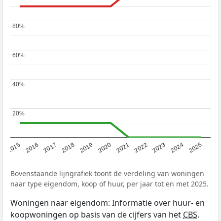
80%
80%
60%
60%
40%
40%
20%
20%
2019
2022
2025
2017
2020
2023
2015
2018
2021
2024
2016
Bovenstaande lijngrafiek toont de verdeling van woningen
naar type eigendom, koop of huur, per jaar tot en met 2025.
Woningen naar eigendom: Informatie over huur- en
koopwoningen op basis van de cijfers van het
CBS
.