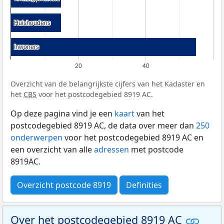
Huishoudens
Huishoudens
Inwoners
Inwoners
20
40
Overzicht van de belangrijkste cijfers van het Kadaster en
het
CBS
voor het postcodegebied 8919 AC.
Op deze pagina vind je een
kaart
van het
postcodegebied 8919 AC, de data over meer dan
250
onderwerpen
voor het postcodegebied 8919 AC en
een overzicht van alle
adressen
met postcode
8919AC.
Overzicht postcode 8919
Definities
Over het postcodegebied 8919 AC