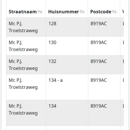
Straatnaam
Huisnummer
Postcode
Wo
Straatnaam
Huisnummer
Postcode
Wo
Mr. P.J.
128
8919AC
Le
Troelstraweg
Mr. P.J.
130
8919AC
Le
Troelstraweg
Mr. P.J.
132
8919AC
Le
Troelstraweg
Mr. P.J.
134 - a
8919AC
Le
Troelstraweg
Mr. P.J.
134
8919AC
Le
Troelstraweg