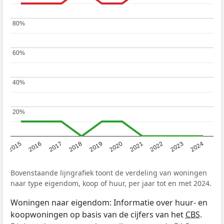
80%
80%
60%
60%
40%
40%
20%
20%
2015
2016
2017
2018
2019
2020
2021
2022
2023
2024
Bovenstaande lijngrafiek toont de verdeling van woningen
naar type eigendom, koop of huur, per jaar tot en met 2024.
Woningen naar eigendom: Informatie over huur- en
koopwoningen op basis van de cijfers van het
CBS
.