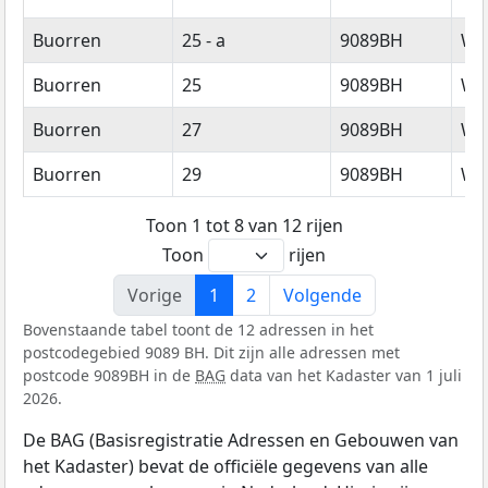
Buorren
25 - a
9089BH
Wy
Buorren
25
9089BH
Wy
Buorren
27
9089BH
Wy
Buorren
29
9089BH
Wy
Toon 1 tot 8 van 12 rijen
Toon
rijen
Vorige
1
2
Volgende
Bovenstaande tabel toont de 12 adressen in het
postcodegebied 9089 BH. Dit zijn alle adressen met
postcode 9089BH in de
BAG
data van het Kadaster van 1 juli
2026.
De BAG (Basisregistratie Adressen en Gebouwen van
het Kadaster) bevat de officiële gegevens van alle