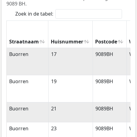
9089 BH.
Zoek in de tabel:
Straatnaam
Huisnummer
Postcode
Wo
Straatnaam
Huisnummer
Postcode
Wo
Buorren
17
9089BH
Wy
Buorren
19
9089BH
Wy
Buorren
21
9089BH
Wy
Buorren
23
9089BH
Wy