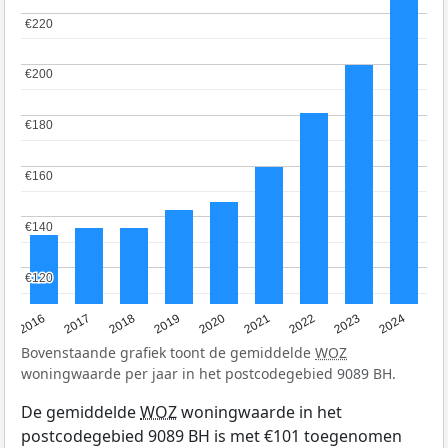
€220
€220
€200
€200
€180
€180
€160
€160
€140
€140
€120
€120
2016
2017
2018
2019
2020
2021
2022
2023
2024
Bovenstaande grafiek toont de gemiddelde
WOZ
woningwaarde per jaar in het postcodegebied 9089 BH.
De gemiddelde
WOZ
woningwaarde in het
postcodegebied 9089 BH is met €101 toegenomen