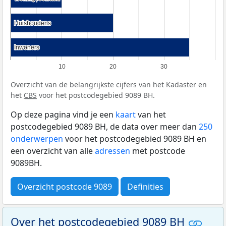
Huishoudens
Huishoudens
Inwoners
Inwoners
10
20
30
Overzicht van de belangrijkste cijfers van het Kadaster en
het
CBS
voor het postcodegebied 9089 BH.
Op deze pagina vind je een
kaart
van het
postcodegebied 9089 BH, de data over meer dan
250
onderwerpen
voor het postcodegebied 9089 BH en
een overzicht van alle
adressen
met postcode
9089BH.
Overzicht postcode 9089
Definities
Over het postcodegebied 9089 BH