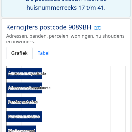
huisnummerreeks 17 t/m 41.
Kerncijfers postcode 9089BH
Adressen, panden, percelen, woningen, huishoudens
en inwoners.
Grafiek
Tabel
Adressen met postcode
Adressen met postcode
Adressen met woonfunctie
Adressen met woonfunctie
Panden met adres
Panden met adres
Percelen met adres
Percelen met adres
Woningvoorraad
Woningvoorraad