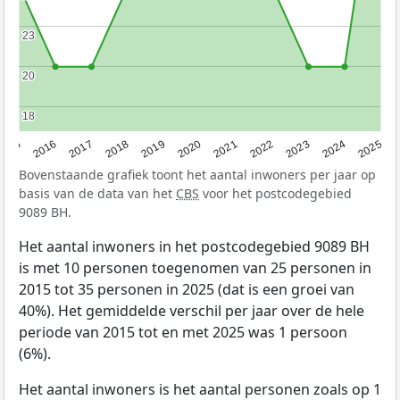
23
23
20
20
18
18
2015
2016
2017
2018
2019
2020
2021
2022
2023
2024
2025
Bovenstaande grafiek toont het aantal inwoners per jaar op
basis van de data van het
CBS
voor het postcodegebied
9089 BH.
Het aantal inwoners in het postcodegebied 9089 BH
is met 10 personen toegenomen van 25 personen in
2015 tot 35 personen in 2025 (dat is een groei van
40%). Het gemiddelde verschil per jaar over de hele
periode van 2015 tot en met 2025 was 1 persoon
(6%).
Het aantal inwoners is het aantal personen zoals op 1