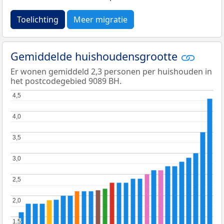
Toelichting
Meer migratie
Gemiddelde huishoudensgrootte
Er wonen gemiddeld 2,3 personen per huishouden in
het postcodegebied 9089 BH.
4,5
4,5
4,0
4,0
3,5
3,5
3,0
3,0
2,5
2,5
2,0
2,0
1,5
1,5