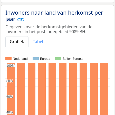
Inwoners naar land van herkomst per
jaar
Gegevens over de herkomstgebieden van de
inwoners in het postcodegebied 9089 BH.
Grafiek
Tabel
Nederland
Europa
Buiten Europa
100%
100%
80%
80%
60%
60%
40%
40%