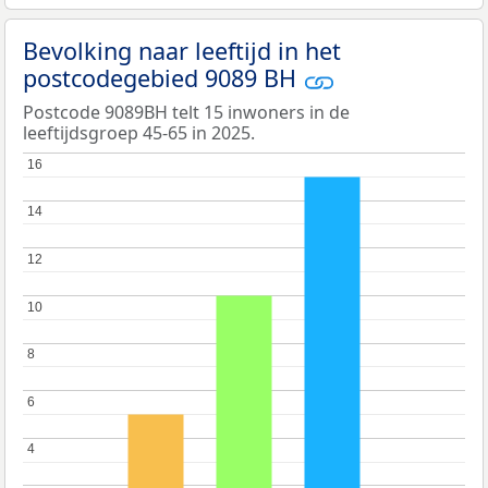
Bevolking naar leeftijd in het
postcodegebied 9089 BH
Postcode 9089BH telt 15 inwoners in de
leeftijdsgroep 45-65 in 2025.
16
16
14
14
12
12
10
10
8
8
6
6
4
4