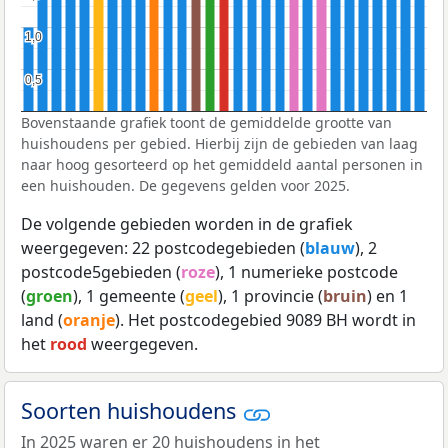
1,0
1,0
0,5
0,5
Bovenstaande grafiek toont de gemiddelde grootte van
huishoudens per gebied. Hierbij zijn de gebieden van laag
naar hoog gesorteerd op het gemiddeld aantal personen in
een huishouden. De gegevens gelden voor 2025.
De volgende gebieden worden in de grafiek
weergegeven: 22 postcodegebieden (
blauw
), 2
postcode5gebieden (
roze
), 1 numerieke postcode
(
groen
), 1 gemeente (
geel
), 1 provincie (
bruin
) en 1
land (
oranje
). Het postcodegebied 9089 BH wordt in
het
rood
weergegeven.
Soorten huishoudens
In 2025 waren er 20 huishoudens in het