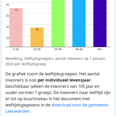
80
80
70
60
60
40
40
35
20
20
0-15
15-25
25-45
45-65
65+
Bevolking, leeftijdsgroepen: aantal inwoners op 1 januari
2026 per leeftijdsgroep.
De grafiek toont de leeftijdsgroepen. Het aantal
inwoners is ook
per individueel levensjaar
beschikbaar (alleen de inwoners van 105 jaar en
ouder vormen 1 groep). De inwoners naar leeftijd zijn
er tot op buurtniveau in het document met
leeftijdsgegevens in de
download voor de gemeente
Leeuwarden
.