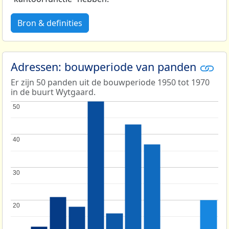
Bron & definities
Adressen: bouwperiode van panden
Er zijn 50 panden uit de bouwperiode 1950 tot 1970
in de buurt Wytgaard.
50
50
40
40
30
30
20
20