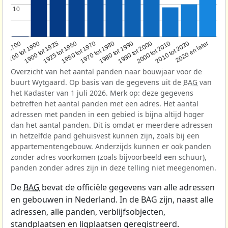
10
10
1950 tot 1970
1990 tot 2000
1900 tot 1925
2020 en later
1970 tot 1980
oor 1700
2000 tot 2010
1925 tot 1950
1980 tot 1990
1700 tot 1900
2010 tot 2020
Overzicht van het aantal panden naar bouwjaar voor de
buurt Wytgaard. Op basis van de gegevens uit de
BAG
van
het Kadaster van 1 juli 2026. Merk op: deze gegevens
betreffen het aantal panden met een adres. Het aantal
adressen met panden in een gebied is bijna altijd hoger
dan het aantal panden. Dit is omdat er meerdere adressen
in hetzelfde pand gehuisvest kunnen zijn, zoals bij een
appartementengebouw. Anderzijds kunnen er ook panden
zonder adres voorkomen (zoals bijvoorbeeld een schuur),
panden zonder adres zijn in deze telling niet meegenomen.
De
BAG
bevat de officiële gegevens van alle adressen
en gebouwen in Nederland. In de BAG zijn, naast alle
adressen, alle panden, verblijfsobjecten,
standplaatsen en ligplaatsen geregistreerd.