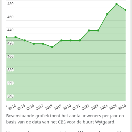
480
480
460
460
440
440
420
420
400
400
380
380
360
360
340
340
2022
2015
2021
2014
2020
2013
2026
2019
2025
2018
2024
2017
2023
2016
Bovenstaande grafiek toont het aantal inwoners per jaar op
basis van de data van het
CBS
voor de buurt Wytgaard.