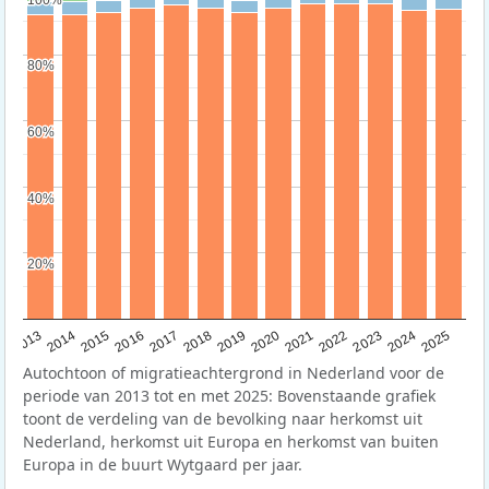
80%
80%
60%
60%
40%
40%
20%
20%
2015
2014
2021
2013
2020
2019
2018
2025
2017
2024
2023
2016
2022
Autochtoon of migratieachtergrond in Nederland voor de
periode van 2013 tot en met 2025: Bovenstaande grafiek
toont de verdeling van de bevolking naar herkomst uit
Nederland, herkomst uit Europa en herkomst van buiten
Europa in de buurt Wytgaard per jaar.