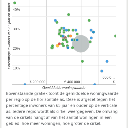
Percentage inwoners van 65 jaar en ouder
40%
40%
30%
30%
Nederland
20%
20%
10%
10%
600.0…
600.0…
€ 200.000
€ 200.000
€ 400.000
€ 400.000
€
€
Gemiddelde woningwaarde
Bovenstaande grafiek toont de gemiddelde woningwaarde
per regio op de horizontale as. Deze is afgezet tegen het
percentage inwoners van 65 jaar en ouder op de verticale
as. Iedere regio wordt als cirkel weergegeven. De omvang
van de cirkels hangt af van het aantal woningen in een
gebied: hoe meer woningen, hoe groter de cirkel.