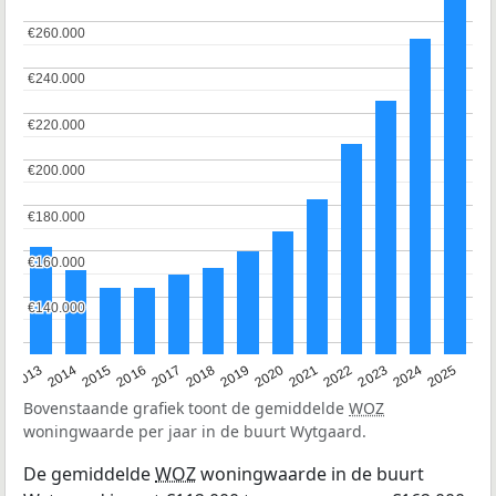
€260.000
€260.000
€240.000
€240.000
€220.000
€220.000
€200.000
€200.000
€180.000
€180.000
€160.000
€160.000
€140.000
€140.000
2015
2021
2014
2020
2013
2019
2025
2018
2024
2017
2023
2016
2022
Bovenstaande grafiek toont de gemiddelde
WOZ
woningwaarde per jaar in de buurt Wytgaard.
De gemiddelde
WOZ
woningwaarde in de buurt