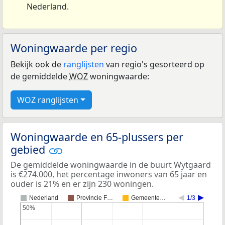
Nederland.
Woningwaarde per regio
Bekijk ook de
ranglijsten
van regio's gesorteerd op
de gemiddelde
WOZ
woningwaarde:
WOZ ranglijsten
Woningwaarde en 65-plussers per
gebied
De gemiddelde woningwaarde in de buurt Wytgaard
is €274.000, het percentage inwoners van 65 jaar en
ouder is 21% en er zijn 230 woningen.
Nederland
Provincie F…
Gemeente…
1/3
50%
50%