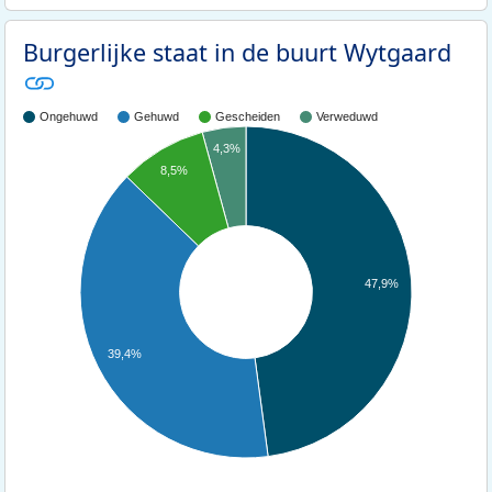
Burgerlijke staat in de buurt Wytgaard
Ongehuwd
Gehuwd
Gescheiden
Verweduwd
4,3%
8,5%
47,9%
39,4%