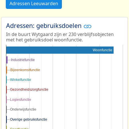
Adressen Leeuwarden
Adressen: gebruiksdoelen
In de buurt Wytgaard zijn er 230 verblijfsobjecten
met het gebruiksdoel woonfunctie.
Woonfunctie
Industriefunctie
Industriefunctie
Bijeenkomstfunctie
Bijeenkomstfunctie
Winkelfunctie
Winkelfunctie
Gezondheidszorgfunctie
Gezondheidszorgfunctie
Logiesfunctie
Logiesfunctie
Onderwijsfunctie
Onderwijsfunctie
Overige gebruiksfunctie
Overige gebruiksfunctie