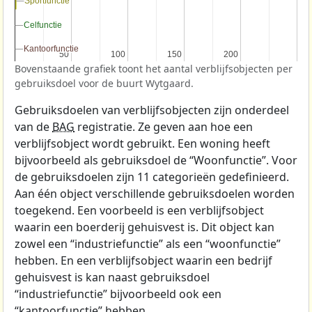
Sportfunctie
Sportfunctie
Celfunctie
Celfunctie
Kantoorfunctie
Kantoorfunctie
50
50
100
100
150
150
200
200
Bovenstaande grafiek toont het aantal verblijfsobjecten per
gebruiksdoel voor de buurt Wytgaard.
Gebruiksdoelen van verblijfsobjecten zijn onderdeel
van de
BAG
registratie. Ze geven aan hoe een
verblijfsobject wordt gebruikt. Een woning heeft
bijvoorbeeld als gebruiksdoel de “Woonfunctie”. Voor
de gebruiksdoelen zijn 11 categorieën gedefinieerd.
Aan één object verschillende gebruiksdoelen worden
toegekend. Een voorbeeld is een verblijfsobject
waarin een boerderij gehuisvest is. Dit object kan
zowel een “industriefunctie” als een “woonfunctie”
hebben. En een verblijfsobject waarin een bedrijf
gehuisvest is kan naast gebruiksdoel
“industriefunctie” bijvoorbeeld ook een
“kantoorfunctie” hebben.