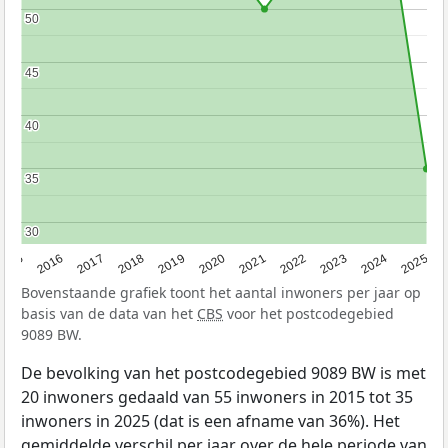
50
50
45
45
40
40
35
35
30
30
2015
2016
2017
2018
2019
2020
2021
2022
2023
2024
2025
Bovenstaande grafiek toont het aantal inwoners per jaar op
basis van de data van het
CBS
voor het postcodegebied
9089 BW.
De bevolking van het postcodegebied 9089 BW is met
20 inwoners gedaald van 55 inwoners in 2015 tot 35
inwoners in 2025 (dat is een afname van 36%). Het
gemiddelde verschil per jaar over de hele periode van