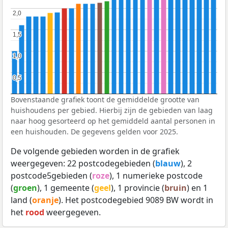
2,0
2,0
1,5
1,5
1,0
1,0
0,5
0,5
Bovenstaande grafiek toont de gemiddelde grootte van
huishoudens per gebied. Hierbij zijn de gebieden van laag
naar hoog gesorteerd op het gemiddeld aantal personen in
een huishouden. De gegevens gelden voor 2025.
De volgende gebieden worden in de grafiek
weergegeven: 22 postcodegebieden (
blauw
), 2
postcode5gebieden (
roze
), 1 numerieke postcode
(
groen
), 1 gemeente (
geel
), 1 provincie (
bruin
) en 1
land (
oranje
). Het postcodegebied 9089 BW wordt in
het
rood
weergegeven.