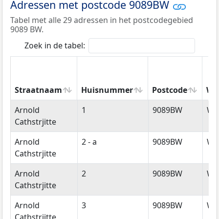
Adressen met postcode 9089BW
Tabel met alle 29 adressen in het postcodegebied
9089 BW.
Zoek in de tabel:
Straatnaam
Huisnummer
Postcode
Wo
Straatnaam
Huisnummer
Postcode
Wo
Arnold
1
9089BW
Wy
Cathstrjitte
Arnold
2 - a
9089BW
Wy
Cathstrjitte
Arnold
2
9089BW
Wy
Cathstrjitte
Arnold
3
9089BW
Wy
Cathstrjitte