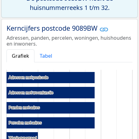
huisnummerreeks 1 t/m 32.
Kerncijfers postcode 9089BW
Adressen, panden, percelen, woningen, huishoudens
en inwoners.
Grafiek
Tabel
Adressen met postcode
Adressen met postcode
Adressen met woonfunctie
Adressen met woonfunctie
Panden met adres
Panden met adres
Percelen met adres
Percelen met adres
Woningvoorraad
Woningvoorraad