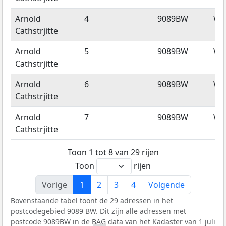
Arnold
4
9089BW
Wy
Cathstrjitte
Arnold
5
9089BW
Wy
Cathstrjitte
Arnold
6
9089BW
Wy
Cathstrjitte
Arnold
7
9089BW
Wy
Cathstrjitte
Toon 1 tot 8 van 29 rijen
Toon
rijen
Vorige
1
2
3
4
Volgende
Bovenstaande tabel toont de 29 adressen in het
postcodegebied 9089 BW. Dit zijn alle adressen met
postcode 9089BW in de
BAG
data van het Kadaster van 1 juli