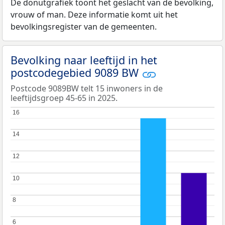
De donutgrafiek toont het geslacht van de bevolking,
vrouw of man. Deze informatie komt uit het
bevolkingsregister van de gemeenten.
Bevolking naar leeftijd in het
postcodegebied 9089 BW
Postcode 9089BW telt 15 inwoners in de
leeftijdsgroep 45-65 in 2025.
16
16
14
14
12
12
10
10
8
8
6
6