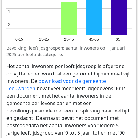
4
4
2
2
0-15
15-25
25-45
45-65
65+
Bevolking, leeftijdsgroepen: aantal inwoners op 1 januari
2025 per leeftijdscategorie.
Het aantal inwoners per leeftijdsgroep is afgerond
op vijftallen en wordt alleen getoond bij minimaal vijf
inwoners. De
download voor de gemeente
Leeuwarden
bevat veel meer leeftijdgegevens: Er is
een document met het aantal inwoners in de
gemeente per levensjaar en met een
bevolkingspiramide met een uitsplitsing naar leeftijd
en geslacht. Daarnaast bevat het document met
postcodedata het aantal inwoners voor iedere 5
jarige leeftijdsgroep van ‘0 tot 5 jaar’ tot en met ‘90