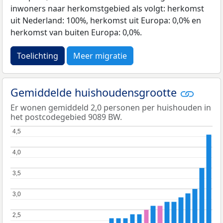
inwoners naar herkomstgebied als volgt: herkomst
uit Nederland: 100%, herkomst uit Europa: 0,0% en
herkomst van buiten Europa: 0,0%.
Toelichting
Meer migratie
Gemiddelde huishoudensgrootte
Er wonen gemiddeld 2,0 personen per huishouden in
het postcodegebied 9089 BW.
4,5
4,5
4,0
4,0
3,5
3,5
3,0
3,0
2,5
2,5