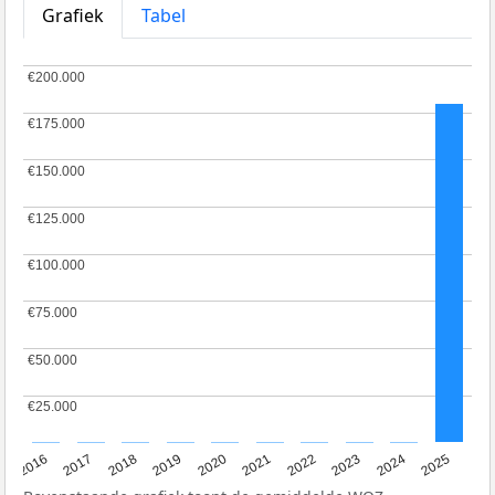
Grafiek
Tabel
€200.000
€200.000
€175.000
€175.000
€150.000
€150.000
€125.000
€125.000
€100.000
€100.000
€75.000
€75.000
€50.000
€50.000
€25.000
€25.000
2016
2017
2018
2019
2020
2021
2022
2023
2024
2025