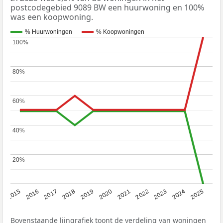
postcodegebied 9089 BW een huurwoning en 100%
was een koopwoning.
% Huurwoningen
% Koopwoningen
100%
100%
80%
80%
60%
60%
40%
40%
20%
20%
2019
2022
2025
2017
2020
2023
2015
2018
2021
2024
2016
Bovenstaande lijngrafiek toont de verdeling van woningen