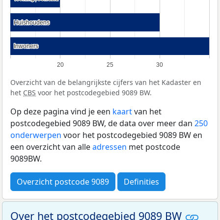
Huishoudens
Huishoudens
Inwoners
Inwoners
20
25
30
Overzicht van de belangrijkste cijfers van het Kadaster en
het
CBS
voor het postcodegebied 9089 BW.
Op deze pagina vind je een
kaart
van het
postcodegebied 9089 BW, de data over meer dan
250
onderwerpen
voor het postcodegebied 9089 BW en
een overzicht van alle
adressen
met postcode
9089BW.
Overzicht postcode 9089
Definities
Over het postcodegebied 9089 BW