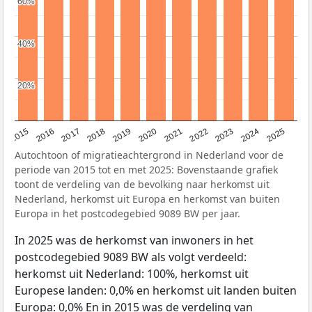
60%
60%
40%
40%
20%
20%
2019
2022
2017
2025
2020
2015
2023
2018
2021
2016
2024
Autochtoon of migratieachtergrond in Nederland voor de
periode van 2015 tot en met 2025: Bovenstaande grafiek
toont de verdeling van de bevolking naar herkomst uit
Nederland, herkomst uit Europa en herkomst van buiten
Europa in het postcodegebied 9089 BW per jaar.
In 2025 was de herkomst van inwoners in het
postcodegebied 9089 BW als volgt verdeeld:
herkomst uit Nederland: 100%, herkomst uit
Europese landen: 0,0% en herkomst uit landen buiten
Europa: 0,0% En in 2015 was de verdeling van