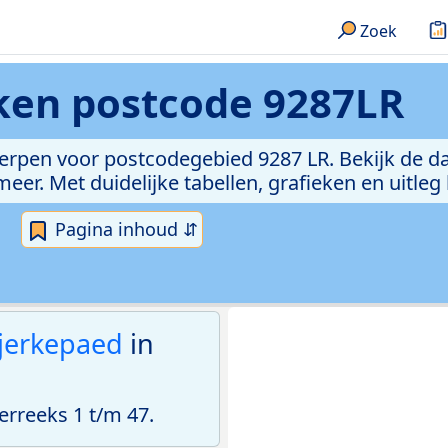
Zoek
eken
postcode 9287LR
erpen voor postcodegebied 9287 LR. Bekijk de da
er. Met duidelijke tabellen, grafieken en uitleg
Pagina inhoud ⇵
jerkepaed
in
rreeks 1 t/m 47.