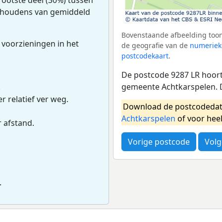
uishoudens van gemiddeld
Bovenstaande afbeelding toon
 voorzieningen in het
de geografie van de
numeriek
postcodekaart
.
De postcode 9287 LR hoort 
gemeente Achtkarspelen. 
.
r relatief ver weg.
Download de postcodedat
Achtkarspelen
of voor hee
r afstand.
Vorige postcode
Volg
.