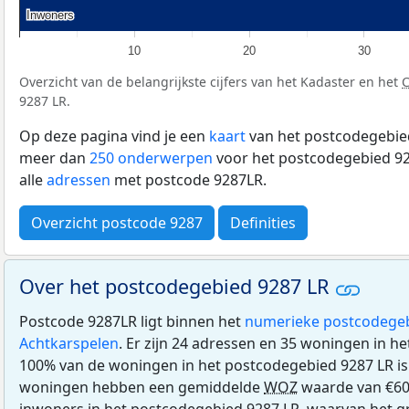
Inwoners
Inwoners
10
20
30
Overzicht van de belangrijkste cijfers van het Kadaster en het
9287 LR.
Op deze pagina vind je een
kaart
van het postcodegebied
meer dan
250 onderwerpen
voor het postcodegebied 92
alle
adressen
met postcode 9287LR.
Overzicht postcode 9287
Definities
Over het postcodegebied 9287 LR
Postcode 9287LR ligt binnen het
numerieke postcodege
Achtkarspelen
. Er zijn 24 adressen en 35 woningen in h
100% van de woningen in het postcodegebied 9287 LR i
woningen hebben een gemiddelde
WOZ
waarde van €606
inwoners in het postcodegebied 9287 LR, waarvan het gr