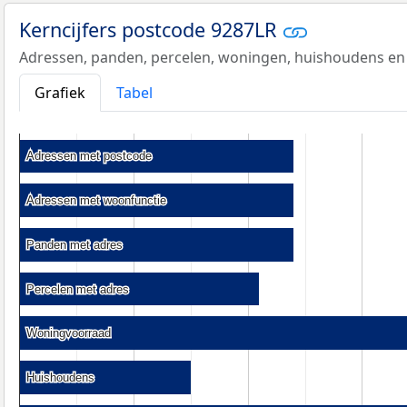
Kerncijfers postcode 9287LR
Adressen, panden, percelen, woningen, huishoudens en
Grafiek
Tabel
Adressen met postcode
Adressen met postcode
Adressen met woonfunctie
Adressen met woonfunctie
Panden met adres
Panden met adres
Percelen met adres
Percelen met adres
Woningvoorraad
Woningvoorraad
Huishoudens
Huishoudens