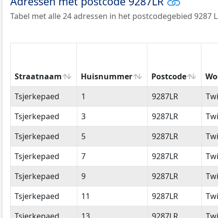
Adressen met postcode 9287LR
Tabel met alle 24 adressen in het postcodegebied 9287 L
Straatnaam
Huisnummer
Postcode
Wo
Straatnaam
Huisnummer
Postcode
Wo
Tsjerkepaed
1
9287LR
Twi
Tsjerkepaed
3
9287LR
Twi
Tsjerkepaed
5
9287LR
Twi
Tsjerkepaed
7
9287LR
Twi
Tsjerkepaed
9
9287LR
Twi
Tsjerkepaed
11
9287LR
Twi
Tsjerkepaed
13
9287LR
Twi