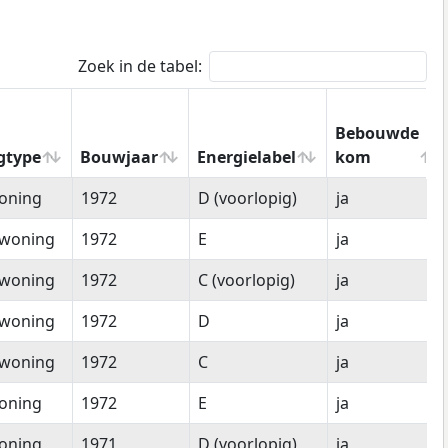
Zoek in de tabel:
Bebouwde
gtype
Bouwjaar
Energielabel
kom
gtype
Bouwjaar
Energielabel
Bebouwde
oning
1972
D (voorlopig)
ja
kom
woning
1972
E
ja
woning
1972
C (voorlopig)
ja
woning
1972
D
ja
woning
1972
C
ja
oning
1972
E
ja
oning
1971
D (voorlopig)
ja