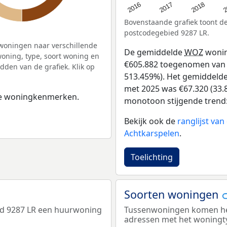
2
2016
2018
2017
Bovenstaande grafiek toont 
postcodegebied 9287 LR.
woningen naar verschillende
De gemiddelde
WOZ
wonin
ning, type, soort woning en
€605.882 toegenomen van €1
dden van de grafiek. Klik op
513.459%). Het gemiddelde 
met 2025 was €67.320 (33.8
 de woningkenmerken.
monotoon stijgende trend: D
Bekijk ook de
ranglijst va
Achtkarspelen
.
Toelichting
Soorten woningen
ed 9287 LR een huurwoning
Tussenwoningen komen het 
adressen met het woningt