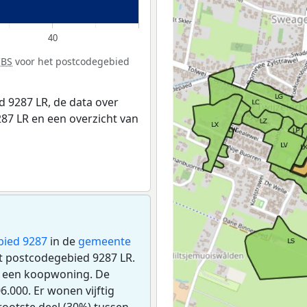
40
CBS
voor het postcodegebied
 9287 LR, de data over
87 LR en een overzicht van
bied 9287
in de
gemeente
et postcodegebied 9287 LR.
s een koopwoning. De
.000. Er wonen vijftig
ootste deel (30%) tussen