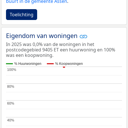
buurt in de gemeente Assen
.
Toelichting
Eigendom van woningen
In 2025 was 0,0% van de woningen in het
postcodegebied 9405 ET een huurwoning en 100%
was een koopwoning.
% Huurwoningen
% Koopwoningen
100%
100%
80%
80%
60%
60%
40%
40%