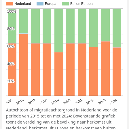
Nederland
Europa
Buiten Europa
100%
100%
80%
80%
60%
60%
40%
40%
20%
20%
2015
2016
2017
2018
2019
2020
2021
2022
2023
2024
Autochtoon of migratieachtergrond in Nederland voor de
periode van 2015 tot en met 2024: Bovenstaande grafiek
toont de verdeling van de bevolking naar herkomst uit
Nederland, herkomst uit Europa en herkomst van buiten