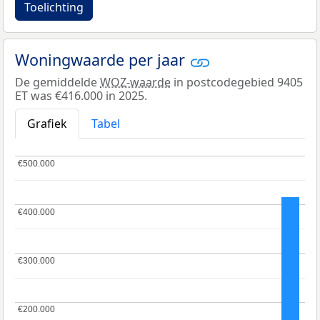
Toelichting
Woningwaarde per jaar
De gemiddelde
WOZ-waarde
in postcodegebied 9405
ET was €416.000 in 2025.
Grafiek
Tabel
€500.000
€500.000
€400.000
€400.000
€300.000
€300.000
€200.000
€200.000