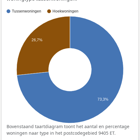
Tussenwoningen
Hoekwoningen
26,7%
73,3%
Bovenstaand taartdiagram toont het aantal en percentage
woningen naar type in het postcodegebied 9405 ET.