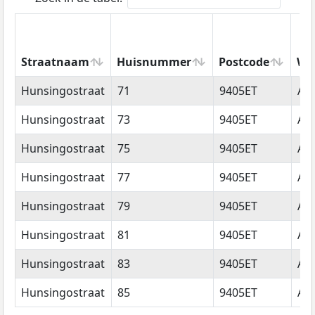
Straatnaam
Huisnummer
Postcode
Wo
Straatnaam
Huisnummer
Postcode
Wo
Hunsingostraat
71
9405ET
As
Hunsingostraat
73
9405ET
As
Hunsingostraat
75
9405ET
As
Hunsingostraat
77
9405ET
As
Hunsingostraat
79
9405ET
As
Hunsingostraat
81
9405ET
As
Hunsingostraat
83
9405ET
As
Hunsingostraat
85
9405ET
As