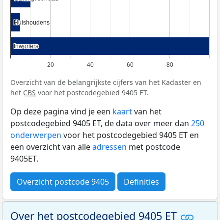
Huishoudens
Huishoudens
Inwoners
Inwoners
20
40
60
80
Overzicht van de belangrijkste cijfers van het Kadaster en
het
CBS
voor het postcodegebied 9405 ET.
Op deze pagina vind je een
kaart
van het
postcodegebied 9405 ET, de data over meer dan
250
onderwerpen
voor het postcodegebied 9405 ET en
een overzicht van alle
adressen
met postcode
9405ET.
Overzicht postcode 9405
Definities
Over het postcodegebied 9405 ET