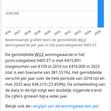
€100.000
€100.000
2016
2017
2018
2019
2020
2021
2022
2023
2024
2025
Bovenstaande grafiek toont de gemiddelde
WOZ
woningwaarde per jaar in het postcodegebied 9405 ET.
De gemiddelde
WOZ
woningwaarde in het
postcodegebied 9405 ET is met €415.891
toegenomen van €109 in 2016 tot €416.000 in 2025
(dat is een toename van 381.551%). Het gemiddelde
verschil per jaar over de hele periode van 2016 tot en
met 2025 was €46.210 (23.459%). De ontwikkeling van
de data in de tijd volgt een duidelijk stijgende trend:
De cijfers groeien bijna ieder jaar.
Bekijk ook de
ranglijst van de woningwaarden per