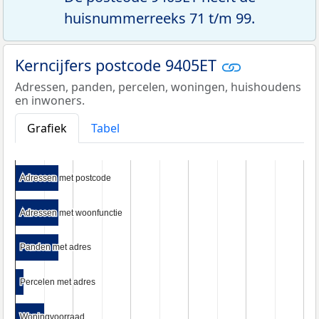
huisnummerreeks 71 t/m 99.
Kerncijfers postcode 9405ET
Adressen, panden, percelen, woningen, huishoudens
en inwoners.
Grafiek
Tabel
Adressen met postcode
Adressen met postcode
Adressen met woonfunctie
Adressen met woonfunctie
Panden met adres
Panden met adres
Percelen met adres
Percelen met adres
Woningvoorraad
Woningvoorraad