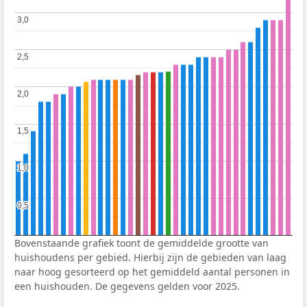
3,0
3,0
2,5
2,5
2,0
2,0
1,5
1,5
1,0
1,0
0,5
0,5
Bovenstaande grafiek toont de gemiddelde grootte van
huishoudens per gebied. Hierbij zijn de gebieden van laag
naar hoog gesorteerd op het gemiddeld aantal personen in
een huishouden. De gegevens gelden voor 2025.