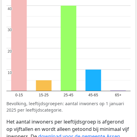
40
40
30
30
20
20
10
10
0-15
15-25
25-45
45-65
65+
Bevolking, leeftijdsgroepen: aantal inwoners op 1 januari
2025 per leeftijdscategorie.
Het aantal inwoners per leeftijdsgroep is afgerond
op vijftallen en wordt alleen getoond bij minimaal vijf
inwoners. De
download voor de gemeente Assen