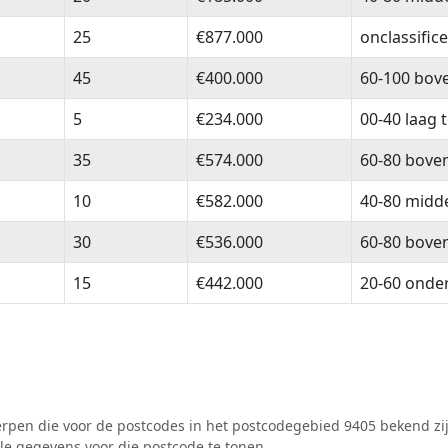
25
€877.000
onclassific
45
€400.000
60-100 bov
5
€234.000
00-40 laag 
35
€574.000
60-80 bove
10
€582.000
40-80 midd
30
€536.000
60-80 bove
15
€442.000
20-60 onde
pen die voor de postcodes in het postcodegebied 9405 bekend zij
lle gegevens voor die postcode te tonen.