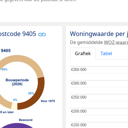
ostcode 9405
Woningwaarde per 
De gemiddelde
WOZ-waar
Grafiek
Tabel
€350.000
€350.000
€300.000
€300.000
€250.000
€250.000
€200.000
€200.000
€150.000
€150.000