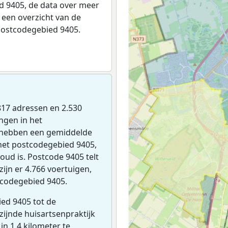
 9405, de data over meer
een overzicht van de
postcodegebied 9405.
2.817 adressen en 2.530
ngen in het
 hebben een gemiddelde
het postcodegebied 9405,
oud is. Postcode 9405 telt
ijn er 4.766 voertuigen,
tcodegebied 9405.
ed 9405 tot de
jzijnde huisartsenpraktijk
 in 1,4 kilometer te