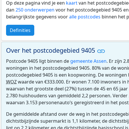
Op deze pagina vind je een
kaart
van het postcodegebied
dan
250 onderwerpen
voor het postcodegebied 9405 en 
belangrijkste gegevens voor
alle postcodes
binnen het 
Definities
Over het postcodegebied 9405
Postcode 9405 ligt binnen de
gemeente Assen
. Er zijn 
woningen in het postcodegebied 9405. 80% van de woni
postcodegebied 9405 is een koopwoning. De woningen
WOZ
waarde van €333.000. Er wonen 7.100 inwoners in 
waarvan het grootste deel (27%) tussen de 45 en 65 jaar 
2.780 huishoudens van gemiddeld 2,2 personen. Verder z
waarvan 3.153 personenauto’s geregistreerd in het pos
De gemiddelde afstand over de weg in het postcodegebi
dichtstbijzijnde supermarkt is 1,1 kilometer, de dichtstbi
ligt op 2,2 kilometer en de dichtstbijzijnde basisschool is