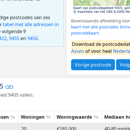
edige postcodes van zes
Bovenstaande afbeelding toont
de
tabel met alle adressen in
kaart met alle postcodes bin
e volgende 9
postcodekaart
.
422
,
9455
en
9456
.
Download de postcodedat
Assen
of voor heel
Nederl
Vorige postcode
Volg
05
ed 9405 vallen.
ssen
Woningen
Woningwaarde
Mediaan h
ssen
Woningen
Woningwaarde
Mediaan h
20
€185.000
40-80 midd