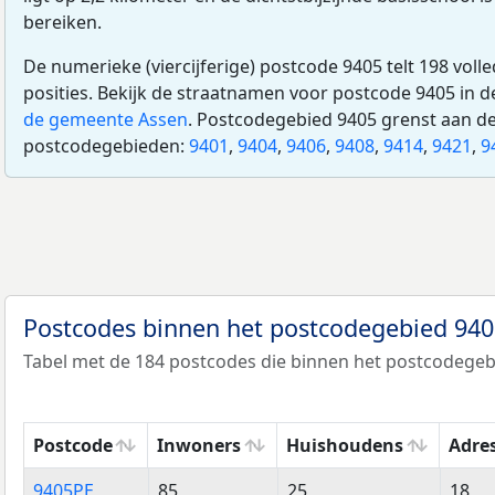
bereiken.
De numerieke (viercijferige) postcode 9405 telt 198 voll
posities. Bekijk de straatnamen voor postcode 9405 in 
de gemeente Assen
. Postcodegebied 9405 grenst aan d
postcodegebieden:
9401
,
9404
,
9406
,
9408
,
9414
,
9421
,
9
Postcodes binnen het postcodegebied 94
Tabel met de 184 postcodes die binnen het postcodegebi
Postcode
Inwoners
Huishoudens
Adre
Postcode
Inwoners
Huishoudens
Adre
9405PE
85
25
18