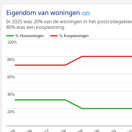
Eigendom van woningen
In 2025 was 20% van de woningen in het postcodegebi
80% was een koopwoning.
% Huurwoningen
% Koopwoningen
100%
100%
80%
80%
60%
60%
40%
40%
20%
20%