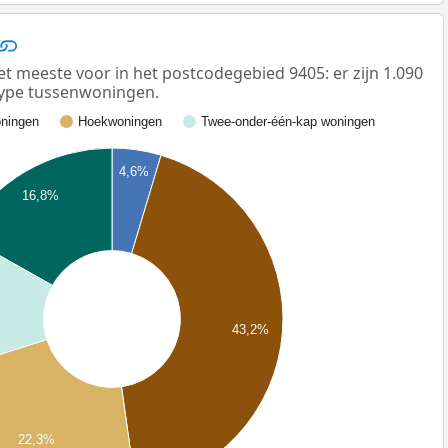
meeste voor in het postcodegebied 9405: er zijn 1.090
ype tussenwoningen.
ningen
Hoekwoningen
Twee-onder-één-kap woningen
4,6%
16,8%
43,2%
22,3%