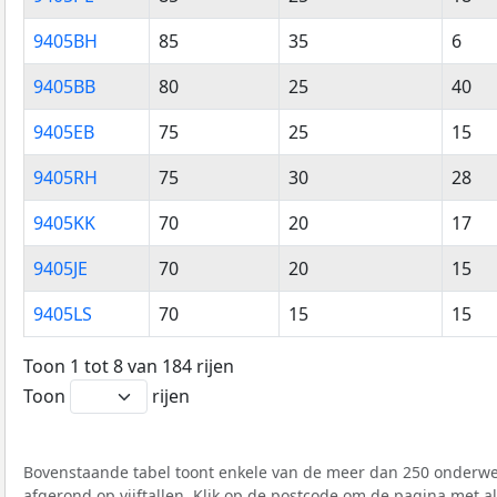
9405BH
85
35
6
9405BB
80
25
40
9405EB
75
25
15
9405RH
75
30
28
9405KK
70
20
17
9405JE
70
20
15
9405LS
70
15
15
Toon 1 tot 8 van 184 rijen
Toon
rijen
Bovenstaande tabel toont enkele van de meer dan 250 onderwer
afgerond op vijftallen. Klik op de postcode om de pagina met a