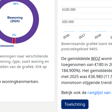
€100.000
€100.000
€50.000
€50.000
2
2016
2018
2017
Bovenstaande grafiek toont 
postcodegebied 9405.
woningen naar verschillende
De gemiddelde
WOZ
wonin
ning, type, soort woning en
toegenomen van €180 in 201
dden van de grafiek. Klik op
184.900%). Het gemiddelde 
met 2025 was €36.980 (11.5
 de woningkenmerken.
monotoon stijgende trend: D
Bekijk ook de
ranglijst va
Toelichting