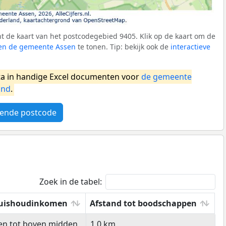
 de kaart van het postcodegebied 9405. Klik op de kaart om de
nen de gemeente Assen
te tonen. Tip: bekijk ook de
interactieve
a in handige Excel documenten voor
de gemeente
and
.
ende postcode
Zoek in de tabel:
uishoudinkomen
Afstand tot boodschappen
uishoudinkomen
Afstand tot boodschappen
en tot boven midden
1,0 km