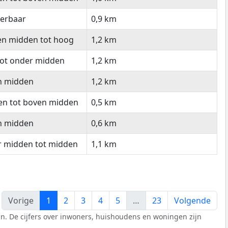
eerbaar
0,9 km
en midden tot hoog
1,2 km
tot onder midden
1,2 km
n midden
1,2 km
en tot boven midden
0,5 km
n midden
0,6 km
r midden tot midden
1,1 km
Vorige
1
2
3
4
5
…
23
Volgende
n. De cijfers over inwoners, huishoudens en woningen zijn