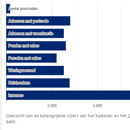
Aantal postcodes
Aantal postcodes
Adressen met postcode
Adressen met postcode
Adressen met woonfunctie
Adressen met woonfunctie
Panden met adres
Panden met adres
Percelen met adres
Percelen met adres
Woningvoorraad
Woningvoorraad
Huishoudens
Huishoudens
Inwoners
Inwoners
2.000
4.000
Overzicht van de belangrijkste cijfers van het Kadaster en het
9405.