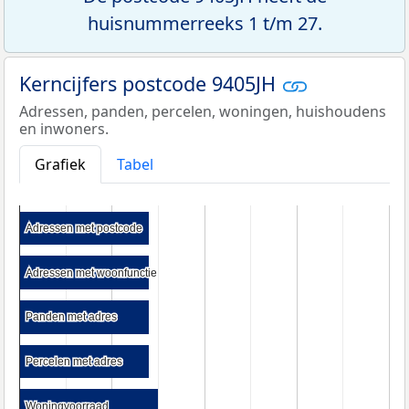
huisnummerreeks 1 t/m 27.
Kerncijfers postcode 9405JH
Adressen, panden, percelen, woningen, huishoudens
en inwoners.
Grafiek
Tabel
Adressen met postcode
Adressen met postcode
Adressen met woonfunctie
Adressen met woonfunctie
Panden met adres
Panden met adres
Percelen met adres
Percelen met adres
Woningvoorraad
Woningvoorraad