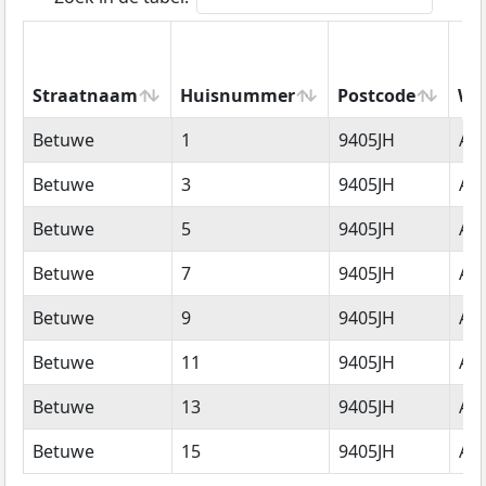
Straatnaam
Huisnummer
Postcode
Wo
Straatnaam
Huisnummer
Postcode
Wo
Betuwe
1
9405JH
As
Betuwe
3
9405JH
As
Betuwe
5
9405JH
As
Betuwe
7
9405JH
As
Betuwe
9
9405JH
As
Betuwe
11
9405JH
As
Betuwe
13
9405JH
As
Betuwe
15
9405JH
As