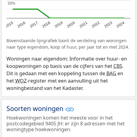
20%
20%
2015
2016
2017
2018
2019
2020
2021
2022
2023
2024
Bovenstaande lijngrafiek toont de verdeling van woningen
naar type eigendom, koop of huur, per jaar tot en met 2024.
Woningen naar eigendom: Informatie over huur- en
koopwoningen op basis van de cijfers van het
CBS
.
Dit is gedaan met een koppeling tussen de
BAG
en
het
WOZ
-register met een aanvulling uit het
woningbestand van het Kadaster.
Soorten woningen
Hoekwoningen komen het meeste voor in het
postcodegebied 9405 JH: er zijn 8 adressen met het
woningtype hoekwoningen.