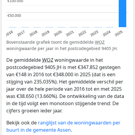
€100.000
€100.000
€50.000
€50.000
2016
2017
2018
2019
2020
2021
2022
2023
2024
2025
Bovenstaande grafiek toont de gemiddelde
WOZ
woningwaarde per jaar in het postcodegebied 9405 JH.
De gemiddelde
WOZ
woningwaarde in het
postcodegebied 9405 JH is met €347.852 gestegen
van €148 in 2016 tot €348.000 in 2025 (dat is een
stijging van 235.035%). Het gemiddelde verschil per
jaar over de hele periode van 2016 tot en met 2025
was €38.650 (13.660%). De ontwikkeling van de data
in de tijd volgt een monotoon stijgende trend: De
cijfers groeien ieder jaar.
Bekijk ook de
ranglijst van de woningwaarden per
buurt in de gemeente Assen
.