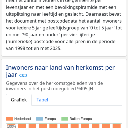
met het aantal inwoners in de gemeente per
levensjaar en met een bevolkingspiramide met een
uitsplitsing naar leeftijd en geslacht. Daarnaast bevat
het document met postcodedata het aantal inwoners
voor iedere 5 jarige leeftijdsgroep van ‘0 tot 5 jaar’ tot
en met ‘90 jaar en ouder’ per viercijferige
(numerieke) postcode voor alle jaren in de periode
van 1998 tot en met 2025.
Inwoners naar land van herkomst per
jaar
Gegevens over de herkomstgebieden van de
inwoners in het postcodegebied 9405 JH.
Grafiek
Tabel
Nederland
Europa
Buiten Europa
100%
100%