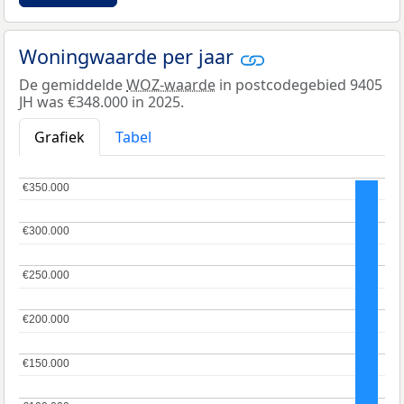
Woningwaarde per jaar
De gemiddelde
WOZ-waarde
in postcodegebied 9405
JH was €348.000 in 2025.
Grafiek
Tabel
€350.000
€350.000
€300.000
€300.000
€250.000
€250.000
€200.000
€200.000
€150.000
€150.000