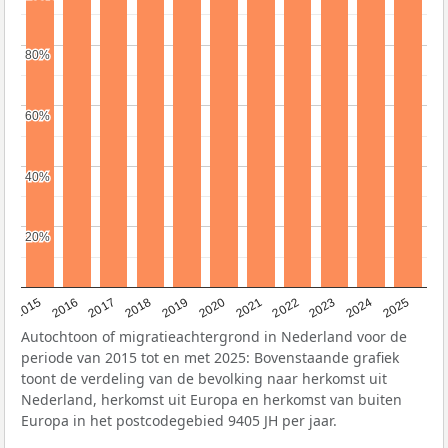
80%
80%
60%
60%
40%
40%
20%
20%
2019
2022
2017
2025
2020
2015
2023
2018
2021
2016
2024
Autochtoon of migratieachtergrond in Nederland voor de
periode van 2015 tot en met 2025: Bovenstaande grafiek
toont de verdeling van de bevolking naar herkomst uit
Nederland, herkomst uit Europa en herkomst van buiten
Europa in het postcodegebied 9405 JH per jaar.