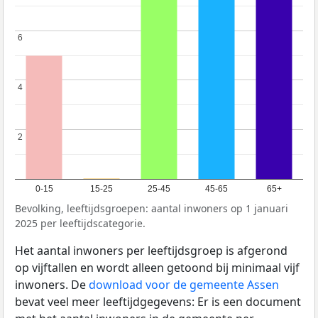
6
6
4
4
2
2
0-15
15-25
25-45
45-65
65+
Bevolking, leeftijdsgroepen: aantal inwoners op 1 januari
2025 per leeftijdscategorie.
Het aantal inwoners per leeftijdsgroep is afgerond
op vijftallen en wordt alleen getoond bij minimaal vijf
inwoners. De
download voor de gemeente Assen
bevat veel meer leeftijdgegevens: Er is een document