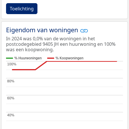
Toelichting
Eigendom van woningen
In 2024 was 0,0% van de woningen in het
postcodegebied 9405 JH een huurwoning en 100%
was een koopwoning.
% Huurwoningen
% Koopwoningen
100%
100%
80%
80%
60%
60%
40%
40%