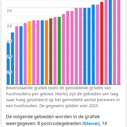
2,5
2,5
2,0
2,0
1,5
1,5
1,0
1,0
0,5
0,5
Bovenstaande grafiek toont de gemiddelde grootte van
huishoudens per gebied. Hierbij zijn de gebieden van laag
naar hoog gesorteerd op het gemiddeld aantal personen in
een huishouden. De gegevens gelden voor 2025.
De volgende gebieden worden in de grafiek
weergegeven: 8 postcodegebieden (
blauw
), 14