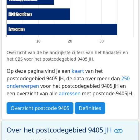
Huishoudens
Huishoudens
Inwoners
Inwoners
10
20
30
Overzicht van de belangrijkste cijfers van het Kadaster en
het
CBS
voor het postcodegebied 9405 JH.
Op deze pagina vind je een
kaart
van het
postcodegebied 9405 JH, de data over meer dan
250
onderwerpen
voor het postcodegebied 9405 JH en
een overzicht van alle
adressen
met postcode 9405JH.
Overzicht postcode 9405
Definities
Over het postcodegebied 9405 JH