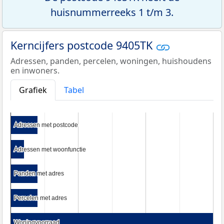
huisnummerreeks 1 t/m 3.
Kerncijfers postcode 9405TK
Adressen, panden, percelen, woningen, huishoudens
en inwoners.
Grafiek
Tabel
Adressen met postcode
Adressen met postcode
Adressen met woonfunctie
Adressen met woonfunctie
Panden met adres
Panden met adres
Percelen met adres
Percelen met adres
Woningvoorraad
Woningvoorraad