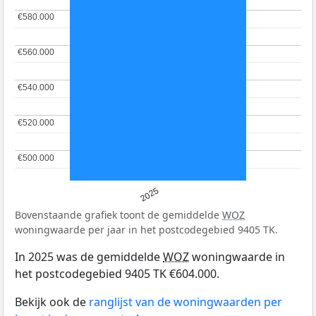
€580.000
€580.000
€560.000
€560.000
€540.000
€540.000
€520.000
€520.000
€500.000
€500.000
2025
Bovenstaande grafiek toont de gemiddelde
WOZ
woningwaarde per jaar in het postcodegebied 9405 TK.
In 2025 was de gemiddelde
WOZ
woningwaarde in
het postcodegebied 9405 TK €604.000.
Bekijk ook de
ranglijst van de woningwaarden per