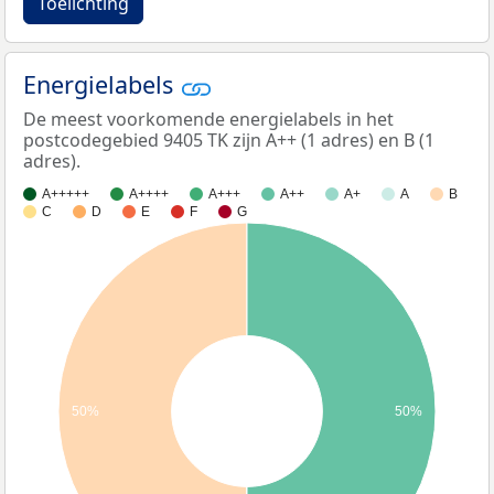
Toelichting
Energielabels
De meest voorkomende energielabels in het
postcodegebied 9405 TK zijn A++ (1 adres) en B (1
adres).
A+++++
A++++
A+++
A++
A+
A
B
C
D
E
F
G
50%
50%