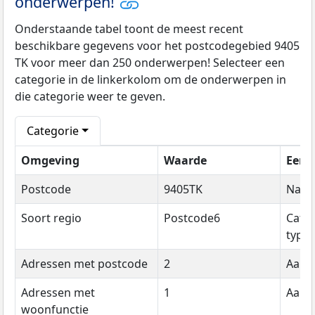
onderwerpen!
Onderstaande tabel toont de meest recent
beschikbare gegevens voor het postcodegebied 9405
TK voor meer dan 250 onderwerpen! Selecteer een
categorie in de linkerkolom om de onderwerpen in
die categorie weer te geven.
Categorie
Omgeving
Waarde
Eenh
Postcode
9405TK
Naa
Soort regio
Postcode6
Cate
type
Adressen met postcode
2
Aanta
Adressen met
1
Aanta
woonfunctie