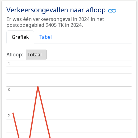
Verkeersongevallen naar afloop
Er was één verkeersongeval in 2024 in het
postcodegebied 9405 TK in 2024.
Grafiek
Tabel
Afloop:
Totaal
4
4
3
3
2
2