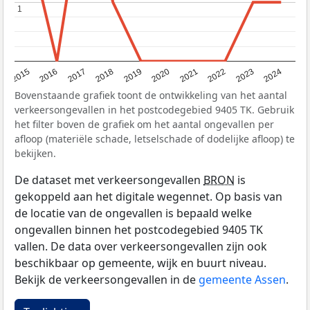
1
1
2015
2016
2017
2018
2019
2020
2021
2022
2023
2024
Bovenstaande grafiek toont de ontwikkeling van het aantal
verkeersongevallen in het postcodegebied 9405 TK. Gebruik
het filter boven de grafiek om het aantal ongevallen per
afloop (materiële schade, letselschade of dodelijke afloop) te
bekijken.
De dataset met verkeersongevallen
BRON
is
gekoppeld aan het digitale wegennet. Op basis van
de locatie van de ongevallen is bepaald welke
ongevallen binnen het postcodegebied 9405 TK
vallen. De data over verkeersongevallen zijn ook
beschikbaar op gemeente, wijk en buurt niveau.
Bekijk de verkeersongevallen in de
gemeente Assen
.