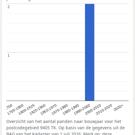
2
2
1
1
1950-1970
1990-2000
1900-1925
2020+
1970-1980
<1700
2000-2010
1925-1950
1980-1990
1700-1900
2010-2020
Overzicht van het aantal panden naar bouwjaar voor het
postcodegebied 9405 TK. Op basis van de gegevens uit de
BAG
van het Kadaster van 1 juli 2026. Merk op: deze