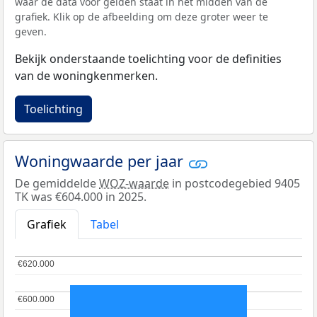
waar de data voor gelden staat in het midden van de
grafiek. Klik op de afbeelding om deze groter weer te
geven.
Bekijk onderstaande toelichting voor de definities
van de woningkenmerken.
Toelichting
Woningwaarde per jaar
De gemiddelde
WOZ-waarde
in postcodegebied 9405
TK was €604.000 in 2025.
Grafiek
Tabel
€620.000
€620.000
€600.000
€600.000