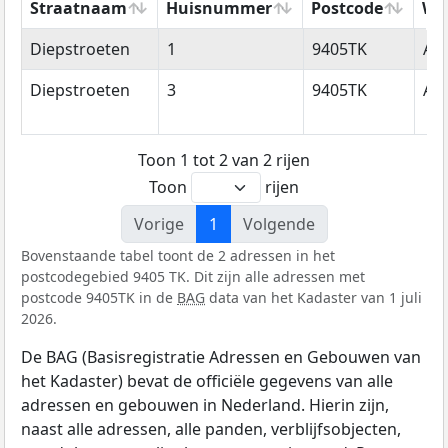
Straatnaam
Huisnummer
Postcode
Wo
Straatnaam
Huisnummer
Postcode
Wo
Diepstroeten
1
9405TK
As
Diepstroeten
3
9405TK
As
Toon 1 tot 2 van 2 rijen
Toon
rijen
Vorige
1
Volgende
Bovenstaande tabel toont de 2 adressen in het
postcodegebied 9405 TK. Dit zijn alle adressen met
postcode 9405TK in de
BAG
data van het Kadaster van 1 juli
2026.
De BAG (Basisregistratie Adressen en Gebouwen van
het Kadaster) bevat de officiële gegevens van alle
adressen en gebouwen in Nederland. Hierin zijn,
naast alle adressen, alle panden, verblijfsobjecten,