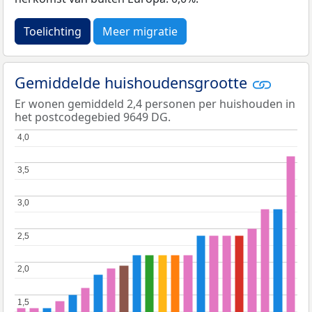
Toelichting
Meer migratie
Gemiddelde huishoudensgrootte
Er wonen gemiddeld 2,4 personen per huishouden in
het postcodegebied 9649 DG.
4,0
4,0
3,5
3,5
3,0
3,0
2,5
2,5
2,0
2,0
1,5
1,5