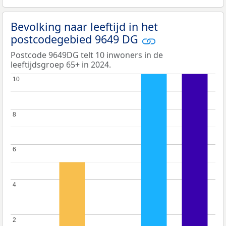
Bevolking naar leeftijd in het
postcodegebied 9649 DG
Postcode 9649DG telt 10 inwoners in de
leeftijdsgroep 65+ in 2024.
10
10
8
8
6
6
4
4
2
2