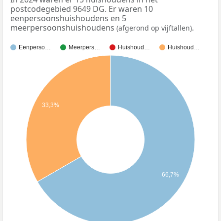
postcodegebied 9649 DG. Er waren 10
eenpersoonshuishoudens en 5
meerpersoonshuishoudens
.
(afgerond op vijftallen)
Eenperso…
Meerpers…
Huishoud…
Huishoud…
33,3%
66,7%