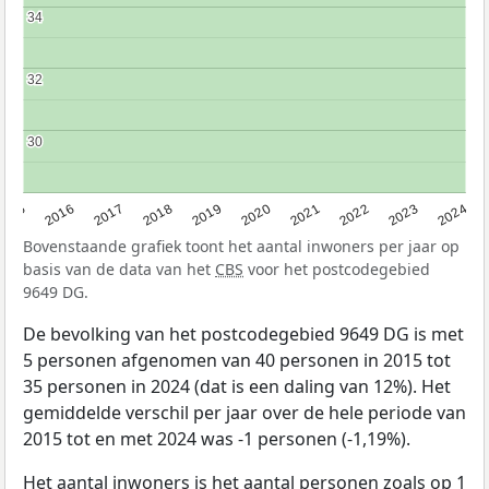
34
34
32
32
30
30
2015
2016
2017
2018
2019
2020
2021
2022
2023
2024
Bovenstaande grafiek toont het aantal inwoners per jaar op
basis van de data van het
CBS
voor het postcodegebied
9649 DG.
De bevolking van het postcodegebied 9649 DG is met
5 personen afgenomen van 40 personen in 2015 tot
35 personen in 2024 (dat is een daling van 12%). Het
gemiddelde verschil per jaar over de hele periode van
2015 tot en met 2024 was -1 personen (-1,19%).
Het aantal inwoners is het aantal personen zoals op 1