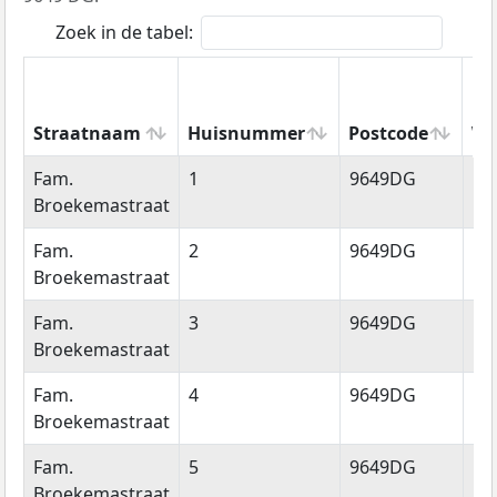
Zoek in de tabel:
Straatnaam
Huisnummer
Postcode
Wo
Straatnaam
Huisnummer
Postcode
Wo
Fam.
1
9649DG
Mu
Broekemastraat
Fam.
2
9649DG
Mu
Broekemastraat
Fam.
3
9649DG
Mu
Broekemastraat
Fam.
4
9649DG
Mu
Broekemastraat
Fam.
5
9649DG
Mu
Broekemastraat