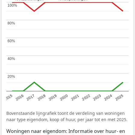
100%
100%
80%
80%
60%
60%
40%
40%
20%
20%
2019
2022
2025
2017
2020
2023
2015
2018
2021
2024
2016
Bovenstaande lijngrafiek toont de verdeling van woningen
naar type eigendom, koop of huur, per jaar tot en met 2025.
Woningen naar eigendom: Informatie over huur- en