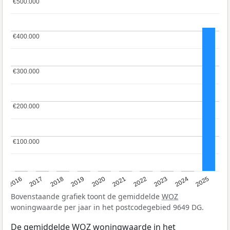
€500.000
€500.000
€400.000
€400.000
€300.000
€300.000
€200.000
€200.000
€100.000
€100.000
2016
2017
2018
2019
2020
2021
2022
2023
2024
2025
Bovenstaande grafiek toont de gemiddelde
WOZ
woningwaarde per jaar in het postcodegebied 9649 DG.
De gemiddelde
WOZ
woningwaarde in het