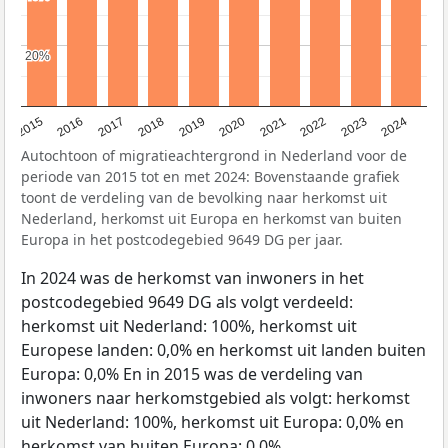
20%
20%
2015
2016
2017
2018
2019
2020
2021
2022
2023
2024
Autochtoon of migratieachtergrond in Nederland voor de
periode van 2015 tot en met 2024: Bovenstaande grafiek
toont de verdeling van de bevolking naar herkomst uit
Nederland, herkomst uit Europa en herkomst van buiten
Europa in het postcodegebied 9649 DG per jaar.
In 2024 was de herkomst van inwoners in het
postcodegebied 9649 DG als volgt verdeeld:
herkomst uit Nederland: 100%, herkomst uit
Europese landen: 0,0% en herkomst uit landen buiten
Europa: 0,0% En in 2015 was de verdeling van
inwoners naar herkomstgebied als volgt: herkomst
uit Nederland: 100%, herkomst uit Europa: 0,0% en
herkomst van buiten Europa: 0,0%.