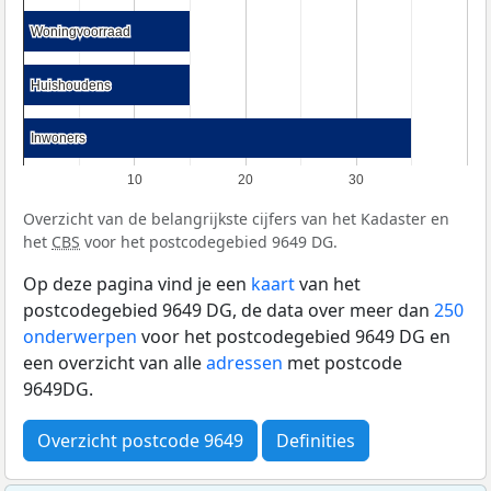
Woningvoorraad
Woningvoorraad
Huishoudens
Huishoudens
Inwoners
Inwoners
10
20
30
Overzicht van de belangrijkste cijfers van het Kadaster en
het
CBS
voor het postcodegebied 9649 DG.
Op deze pagina vind je een
kaart
van het
postcodegebied 9649 DG, de data over meer dan
250
onderwerpen
voor het postcodegebied 9649 DG en
een overzicht van alle
adressen
met postcode
9649DG.
Overzicht postcode 9649
Definities