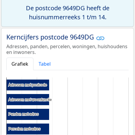
De postcode 9649DG heeft de
huisnummerreeks 1 t/m 14.
Kerncijfers postcode 9649DG
Adressen, panden, percelen, woningen, huishoudens
en inwoners.
Grafiek
Tabel
Adressen met postcode
Adressen met postcode
Adressen met woonfunctie
Adressen met woonfunctie
Panden met adres
Panden met adres
Percelen met adres
Percelen met adres