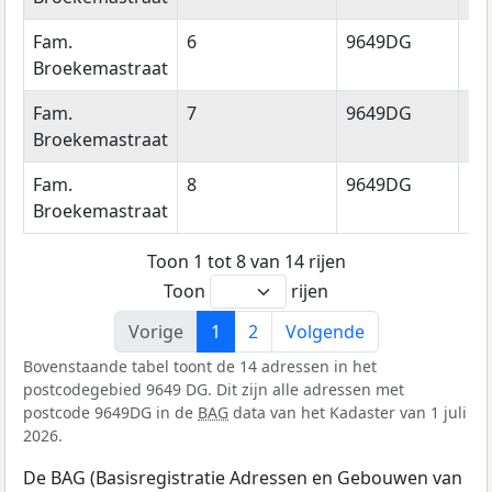
Fam.
6
9649DG
Mu
Broekemastraat
Fam.
7
9649DG
Mu
Broekemastraat
Fam.
8
9649DG
Mu
Broekemastraat
Toon 1 tot 8 van 14 rijen
Toon
rijen
Vorige
1
2
Volgende
Bovenstaande tabel toont de 14 adressen in het
postcodegebied 9649 DG. Dit zijn alle adressen met
postcode 9649DG in de
BAG
data van het Kadaster van 1 juli
2026.
De BAG (Basisregistratie Adressen en Gebouwen van