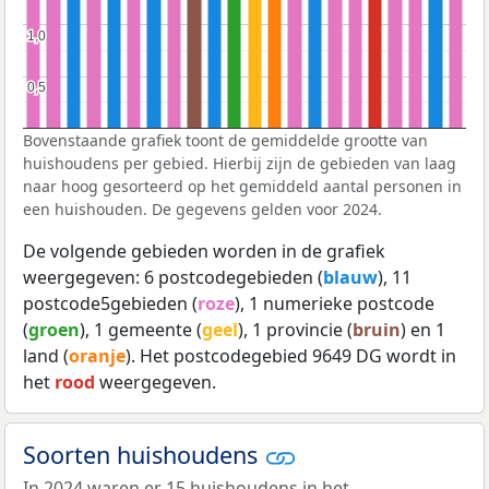
1,0
1,0
0,5
0,5
Bovenstaande grafiek toont de gemiddelde grootte van
huishoudens per gebied. Hierbij zijn de gebieden van laag
naar hoog gesorteerd op het gemiddeld aantal personen in
een huishouden. De gegevens gelden voor 2024.
De volgende gebieden worden in de grafiek
weergegeven: 6 postcodegebieden (
blauw
), 11
postcode5gebieden (
roze
), 1 numerieke postcode
(
groen
), 1 gemeente (
geel
), 1 provincie (
bruin
) en 1
land (
oranje
). Het postcodegebied 9649 DG wordt in
het
rood
weergegeven.
Soorten huishoudens
In 2024 waren er 15 huishoudens in het