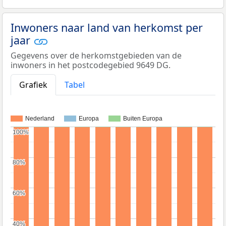
Inwoners naar land van herkomst per
jaar
Gegevens over de herkomstgebieden van de
inwoners in het postcodegebied 9649 DG.
Grafiek
Tabel
Nederland
Europa
Buiten Europa
100%
100%
80%
80%
60%
60%
40%
40%