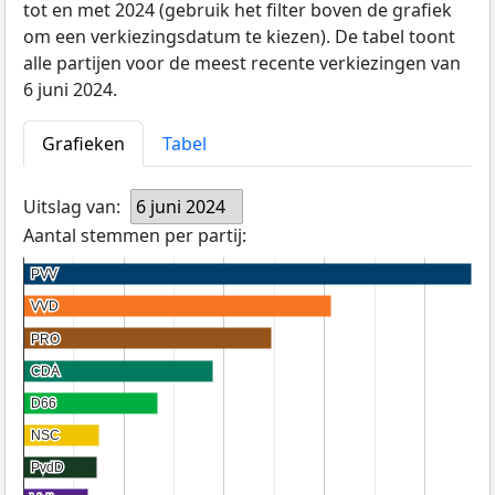
tot en met 2024 (gebruik het filter boven de grafiek
om een verkiezingsdatum te kiezen). De tabel toont
alle partijen voor de meest recente verkiezingen van
6 juni 2024.
Grafieken
Tabel
Uitslag van:
6 juni 2024
Aantal stemmen per partij:
PVV
PVV
VVD
VVD
PRO
PRO
CDA
CDA
D66
D66
NSC
NSC
PvdD
PvdD