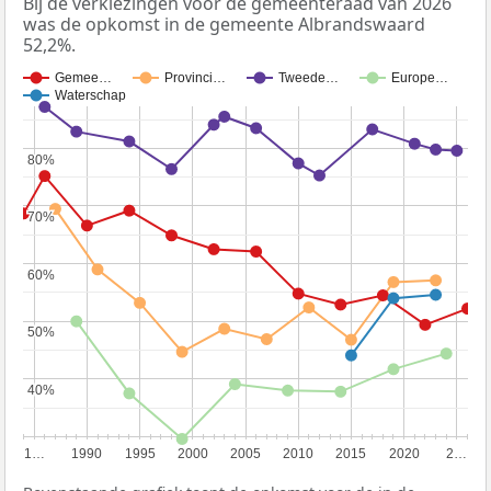
Bij de verkiezingen voor de gemeenteraad van 2026
was de opkomst in de gemeente Albrandswaard
52,2%.
Gemee…
Provinci…
Tweede…
Europe…
Waterschap
80%
80%
70%
70%
60%
60%
50%
50%
40%
40%
1…
1990
1995
2000
2005
2010
2015
2020
2…