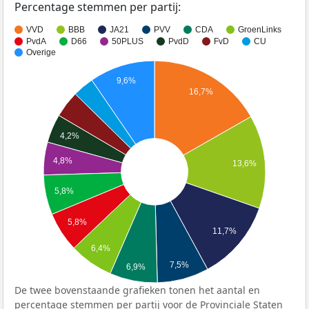
Percentage stemmen per partij:
VVD
BBB
JA21
PVV
CDA
GroenLinks
PvdA
D66
50PLUS
PvdD
FvD
CU
Overige
9,6%
16,7%
4,2%
4,8%
13,6%
5,8%
5,8%
11,7%
6,4%
7,5%
6,9%
De twee bovenstaande grafieken tonen het aantal en
percentage stemmen per partij voor de Provinciale Staten