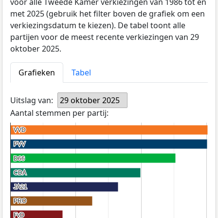
voor alle Tweede Kamer verkiezingen van 1986 tot en
met 2025 (gebruik het filter boven de grafiek om een
verkiezingsdatum te kiezen). De tabel toont alle
partijen voor de meest recente verkiezingen van 29
oktober 2025.
Grafieken
Tabel
Uitslag van:
29 oktober 2025
Aantal stemmen per partij:
VVD
VVD
PVV
PVV
D66
D66
CDA
CDA
JA21
JA21
PRO
PRO
FvD
FvD