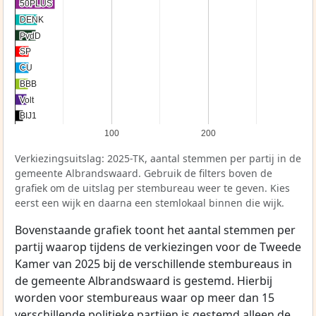
50PLUS
50PLUS
DENK
DENK
PvdD
PvdD
SP
SP
CU
CU
BBB
BBB
Volt
Volt
BIJ1
BIJ1
100
200
Verkiezingsuitslag: 2025-TK, aantal stemmen per partij in de
gemeente Albrandswaard. Gebruik de filters boven de
grafiek om de uitslag per stembureau weer te geven. Kies
eerst een wijk en daarna een stemlokaal binnen die wijk.
Bovenstaande grafiek toont het aantal stemmen per
partij waarop tijdens de verkiezingen voor de Tweede
Kamer van 2025 bij de verschillende stembureaus in
de gemeente Albrandswaard is gestemd. Hierbij
worden voor stembureaus waar op meer dan 15
verschillende politieke partijen is gestemd alleen de