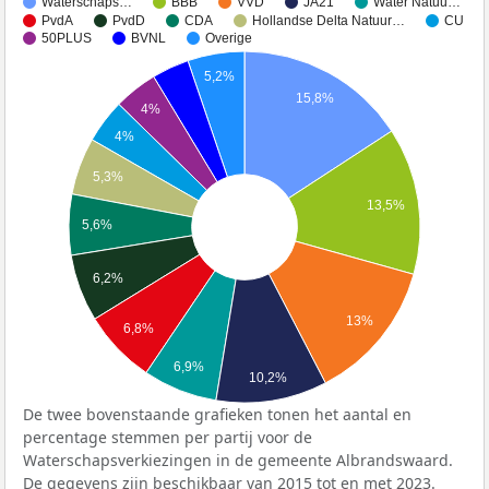
Waterschaps…
BBB
VVD
JA21
Water Natuu…
PvdA
PvdD
CDA
Hollandse Delta Natuur…
CU
50PLUS
BVNL
Overige
5,2%
15,8%
4%
4%
5,3%
13,5%
5,6%
6,2%
13%
6,8%
6,9%
10,2%
De twee bovenstaande grafieken tonen het aantal en
percentage stemmen per partij voor de
Waterschapsverkiezingen in de gemeente Albrandswaard.
De gegevens zijn beschikbaar van 2015 tot en met 2023.