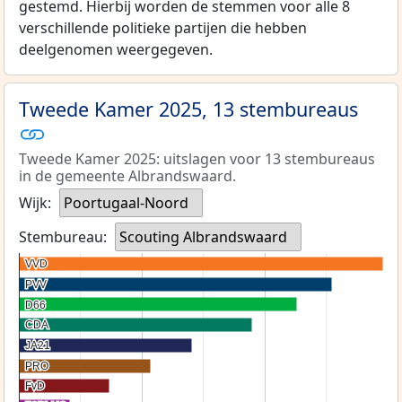
gestemd. Hierbij worden de stemmen voor alle 8
verschillende politieke partijen die hebben
deelgenomen weergegeven.
Tweede Kamer 2025, 13 stembureaus
Tweede Kamer 2025: uitslagen voor 13 stembureaus
in de gemeente Albrandswaard.
Wijk:
Poortugaal-Noord
Stembureau:
Scouting Albrandswaard
VVD
VVD
PVV
PVV
D66
D66
CDA
CDA
JA21
JA21
PRO
PRO
FvD
FvD