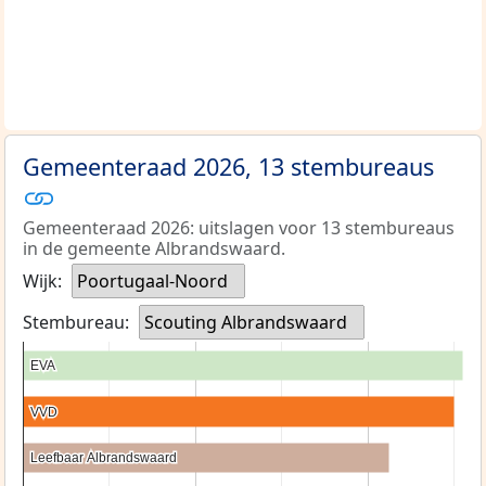
Gemeenteraad 2026, 13 stembureaus
Gemeenteraad 2026: uitslagen voor 13 stembureaus
in de gemeente Albrandswaard.
Wijk:
Poortugaal-Noord
Stembureau:
Scouting Albrandswaard
EVA
EVA
VVD
VVD
Leefbaar Albrandswaard
Leefbaar Albrandswaard