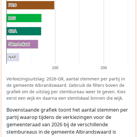
PRO
PRO
D66
D66
CDA
CDA
Stem-Lokaal
Stem-Lokaal
NAP
NAP
100
200
Verkiezingsuitslag: 2026-GR, aantal stemmen per partij in
de gemeente Albrandswaard. Gebruik de filters boven de
grafiek om de uitslag per stembureau weer te geven. Kies
eerst een wijk en daarna een stemlokaal binnen die wijk.
Bovenstaande grafiek toont het aantal stemmen per
partij waarop tijdens de verkiezingen voor de
gemeenteraad van 2026 bij de verschillende
stembureaus in de gemeente Albrandswaard is