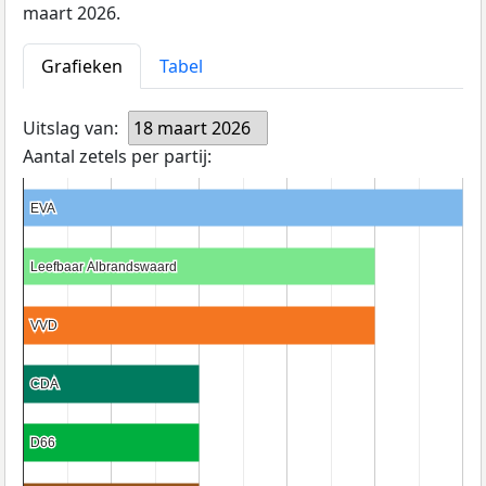
maart 2026.
Grafieken
Tabel
Uitslag van:
18 maart 2026
Aantal zetels per partij:
EVA
EVA
Leefbaar Albrandswaard
Leefbaar Albrandswaard
VVD
VVD
CDA
CDA
D66
D66