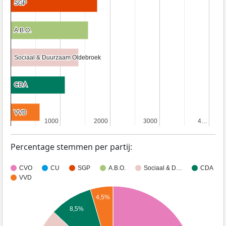
SGP
SGP
A.B.O.
A.B.O.
Sociaal & Duurzaam Oldebroek
Sociaal & Duurzaam Oldebroek
CDA
CDA
VVD
VVD
1000
1000
2000
2000
3000
3000
4…
4…
Percentage stemmen per partij:
CVO
CU
SGP
A.B.O.
Sociaal & D…
CDA
VVD
4,5%
8,5%