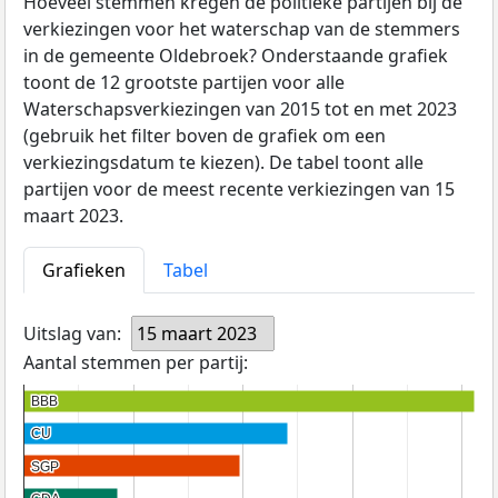
Hoeveel stemmen kregen de politieke partijen bij de
verkiezingen voor het waterschap van de stemmers
in de gemeente Oldebroek? Onderstaande grafiek
toont de 12 grootste partijen voor alle
Waterschapsverkiezingen van 2015 tot en met 2023
(gebruik het filter boven de grafiek om een
verkiezingsdatum te kiezen). De tabel toont alle
partijen voor de meest recente verkiezingen van 15
maart 2023.
Grafieken
Tabel
Uitslag van:
15 maart 2023
Aantal stemmen per partij:
BBB
BBB
CU
CU
SGP
SGP