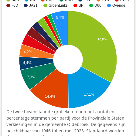
FvD
JA21
GroenLinks
SP
D66
Overige
5,7%
32,8%
4,2%
4,4%
7,3%
17,1%
14,4%
De twee bovenstaande grafieken tonen het aantal en
percentage stemmen per partij voor de Provinciale Staten
verkiezingen in de gemeente Oldebroek. De gegevens zijn
beschikbaar van 1946 tot en met 2023. Standaard worden