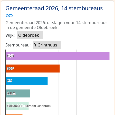
Gemeenteraad 2026, 14 stembureaus
Gemeenteraad 2026: uitslagen voor 14 stembureaus
in de gemeente Oldebroek.
Wijk:
Oldebroek
Stembureau:
’t Grinthuus
CVO
CVO
SGP
SGP
CU
CU
A.B.O.
A.B.O.
Sociaal & Duurzaam Oldebroek
Sociaal & Duurzaam Oldebroek