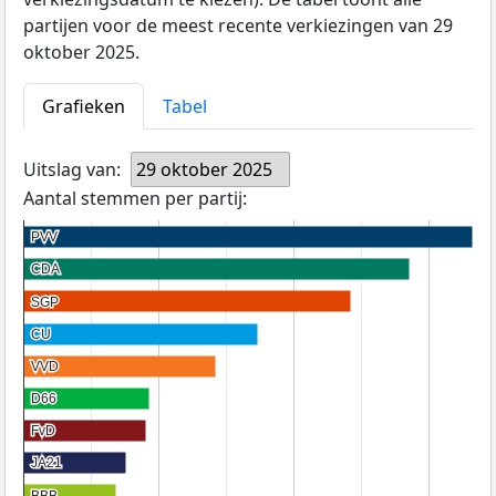
partijen voor de meest recente verkiezingen van 29
oktober 2025.
Grafieken
Tabel
Uitslag van:
29 oktober 2025
Aantal stemmen per partij:
PVV
PVV
CDA
CDA
SGP
SGP
CU
CU
VVD
VVD
D66
D66
FvD
FvD
JA21
JA21
BBB
BBB