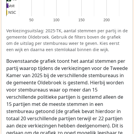
Volt
Volt
NSC
NSC
50
100
150
200
Verkiezingsuitslag: 2025-TK, aantal stemmen per partij in de
gemeente Oldebroek. Gebruik de filters boven de grafiek
om de uitslag per stembureau weer te geven. Kies eerst
een wijk en daarna een stemlokaal binnen die wijk.
Bovenstaande grafiek toont het aantal stemmen per
partij waarop tijdens de verkiezingen voor de Tweede
Kamer van 2025 bij de verschillende stembureaus in
de gemeente Oldebroek is gestemd. Hierbij worden
voor stembureaus waar op meer dan 15
verschillende politieke partijen is gestemd alleen de
15 partijen met de meeste stemmen in een
stembureau getoond (de grafiek bevat hierdoor in
totaal 20 verschillende partijen terwijl er 22 partijen
aan deze verkiezingen hebben deelgenomen). Dit is
gedaan om de grafiek zo goed mogelijk leesbaar te