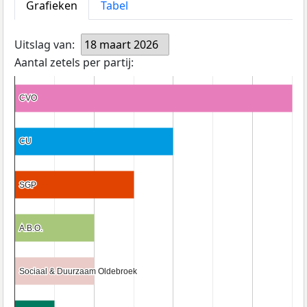
Grafieken
Tabel
Uitslag van:
18 maart 2026
Aantal zetels per partij:
CVO
CVO
CU
CU
SGP
SGP
A.B.O.
A.B.O.
Sociaal & Duurzaam Oldebroek
Sociaal & Duurzaam Oldebroek