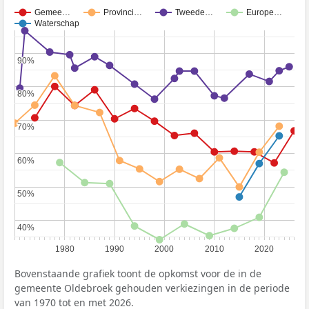
Gemee…
Provinci…
Tweede…
Europe…
Waterschap
90%
90%
80%
80%
70%
70%
60%
60%
50%
50%
40%
40%
1980
1990
2000
2010
2020
Bovenstaande grafiek toont de opkomst voor de in de
gemeente Oldebroek gehouden verkiezingen in de periode
van 1970 tot en met 2026.