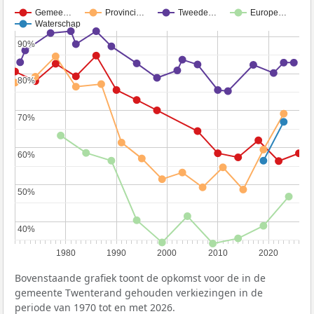
Gemee…
Provinci…
Tweede…
Europe…
Waterschap
90%
90%
80%
80%
70%
70%
60%
60%
50%
50%
40%
40%
1980
1990
2000
2010
2020
Bovenstaande grafiek toont de opkomst voor de in de
gemeente Twenterand gehouden verkiezingen in de
periode van 1970 tot en met 2026.