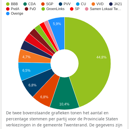
BBB
CDA
SGP
PVV
CU
VVD
JA21
PvdA
FvD
GroenLinks
SP
Samen Lokaal Tw…
Overige
5,9%
4,7%
44,8%
6,5%
6,8%
6,8%
10,4%
De twee bovenstaande grafieken tonen het aantal en
percentage stemmen per partij voor de Provinciale Staten
verkiezingen in de gemeente Twenterand. De gegevens zijn