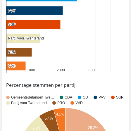
PVV
PVV
SGP
SGP
Partij voor Twenterand
Partij voor Twenterand
PRO
PRO
VVD
VVD
1000
1000
2000
2000
3000
3000
Percentage stemmen per partij:
GemeenteBelangen Twe…
CDA
CU
PVV
SGP
Partij voor Twenterand
PRO
VVD
4,1%
5,4%
25,2%
7,2%