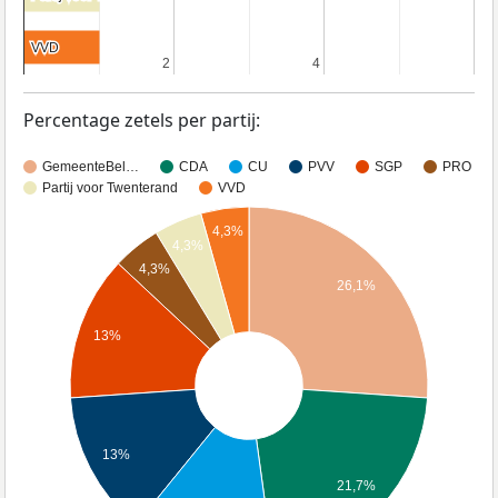
VVD
VVD
2
2
4
4
Percentage zetels per partij:
GemeenteBel…
CDA
CU
PVV
SGP
PRO
Partij voor Twenterand
VVD
4,3%
4,3%
4,3%
26,1%
13%
13%
21,7%