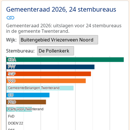
Gemeenteraad 2026, 24 stembureaus
Gemeenteraad 2026: uitslagen voor 24 stembureaus
in de gemeente Twenterand.
Wijk:
Buitengebied Vriezenveen Noord
Stembureau:
De Pollenkerk
CDA
CDA
PVV
PVV
SGP
SGP
VVD
VVD
GemeenteBelangen Twenterand
GemeenteBelangen Twenterand
CU
CU
PRO
PRO
Partij voor Twenterand
Partij voor Twenterand
FvD
FvD
DOEN’22
DOEN’22