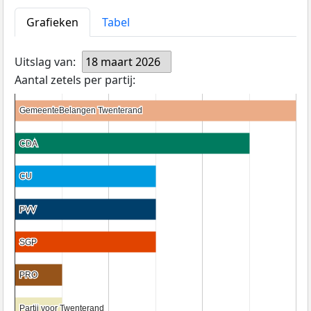
Grafieken
Tabel
Uitslag van:
18 maart 2026
Aantal zetels per partij:
GemeenteBelangen Twenterand
GemeenteBelangen Twenterand
CDA
CDA
CU
CU
PVV
PVV
SGP
SGP
PRO
PRO
Partij voor Twenterand
Partij voor Twenterand