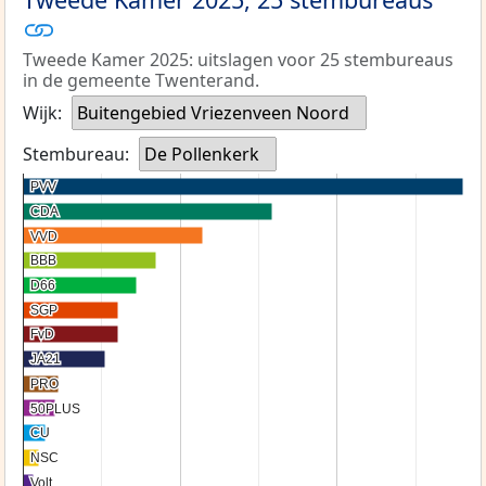
Tweede Kamer 2025: uitslagen voor 25 stembureaus
in de gemeente Twenterand.
Wijk:
Buitengebied Vriezenveen Noord
Stembureau:
De Pollenkerk
PVV
PVV
CDA
CDA
VVD
VVD
BBB
BBB
D66
D66
SGP
SGP
FvD
FvD
JA21
JA21
PRO
PRO
50PLUS
50PLUS
CU
CU
NSC
NSC
Volt
Volt