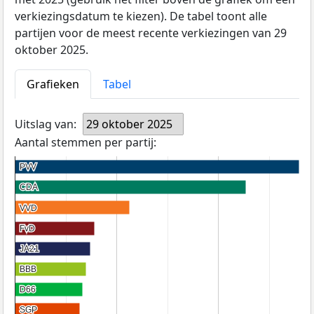
verkiezingsdatum te kiezen). De tabel toont alle
partijen voor de meest recente verkiezingen van 29
oktober 2025.
Grafieken
Tabel
Uitslag van:
29 oktober 2025
Aantal stemmen per partij:
PVV
PVV
CDA
CDA
VVD
VVD
FvD
FvD
JA21
JA21
BBB
BBB
D66
D66
SGP
SGP