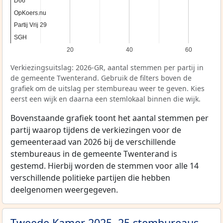
D66
D66
OpKoers.nu
OpKoers.nu
Partij Vrij 29
Partij Vrij 29
SGH
SGH
20
40
60
Verkiezingsuitslag: 2026-GR, aantal stemmen per partij in
de gemeente Twenterand. Gebruik de filters boven de
grafiek om de uitslag per stembureau weer te geven. Kies
eerst een wijk en daarna een stemlokaal binnen die wijk.
Bovenstaande grafiek toont het aantal stemmen per
partij waarop tijdens de verkiezingen voor de
gemeenteraad van 2026 bij de verschillende
stembureaus in de gemeente Twenterand is
gestemd. Hierbij worden de stemmen voor alle 14
verschillende politieke partijen die hebben
deelgenomen weergegeven.
Tweede Kamer 2025, 25 stembureaus