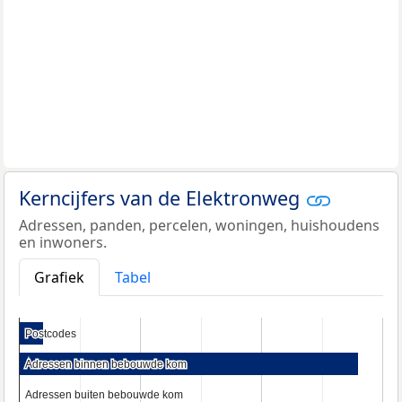
Kerncijfers van de Elektronweg
Adressen, panden, percelen, woningen, huishoudens
en inwoners.
Grafiek
Tabel
Postcodes
Postcodes
Adressen binnen bebouwde kom
Adressen binnen bebouwde kom
Adressen buiten bebouwde kom
Adressen buiten bebouwde kom