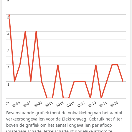
6
6
5
5
4
4
3
3
2
2
1
1
2017
2023
2007
2013
2019
2003
2009
2015
2021
2005
2011
Bovenstaande grafiek toont de ontwikkeling van het aantal
verkeersongevallen voor de Elektronweg. Gebruik het filter
boven de grafiek om het aantal ongevallen per afloop
(materiële schade, letselschade of dodelijke afloop) te