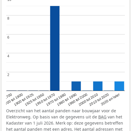
8
8
6
6
4
4
2
2
1950 tot 1970
1990 tot 2000
2020 en later
1900 tot 1925
1970 tot 1980
2000 tot 2010
oor 1700
1925 tot 1950
1980 tot 1990
2010 tot 2020
1700 tot 1900
Overzicht van het aantal panden naar bouwjaar voor de
Elektronweg. Op basis van de gegevens uit de
BAG
van het
Kadaster van 1 juli 2026. Merk op: deze gegevens betreffen
het aantal panden met een adres. Het aantal adressen met