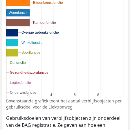
Bijeenkomstfunctie
Bijeenkomstfunctie
Woonfunctie
Kantoorfunctie
Kantoorfunctie
Overige gebruiksfunctie
Overige gebruiksfunctie
Winkelfunctie
Winkelfunctie
Sportfunctie
Sportfunctie
Celfunctie
Celfunctie
Gezondheidszorgfunctie
Gezondheidszorgfunctie
Logiesfunctie
Logiesfunctie
Onderwijsfunctie
Onderwijsfunctie
2
2
4
4
6
6
8
8
Bovenstaande grafiek toont het aantal verblijfsobjecten per
gebruiksdoel voor de Elektronweg.
Gebruiksdoelen van verblijfsobjecten zijn onderdeel
van de
BAG
registratie. Ze geven aan hoe een