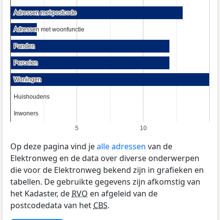
Adressen met postcode
Adressen met postcode
Adressen met woonfunctie
Adressen met woonfunctie
Panden
Panden
Percelen
Percelen
Woningen
Woningen
Huishoudens
Huishoudens
Inwoners
Inwoners
5
10
Op deze pagina vind je
alle adressen
van de
Elektronweg en de data over diverse onderwerpen
die voor de Elektronweg bekend zijn in grafieken en
tabellen. De gebruikte gegevens zijn afkomstig van
het Kadaster, de
RVO
en afgeleid van de
postcodedata van het
CBS
.