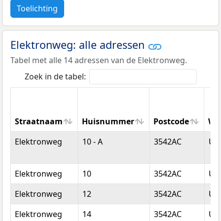
Toelichting
Elektronweg: alle adressen
Tabel met alle 14 adressen van de Elektronweg.
Zoek in de tabel:
Straatnaam
Huisnummer
Postcode
Wo
Straatnaam
Huisnummer
Postcode
Wo
Elektronweg
10 - A
3542AC
Utr
Elektronweg
10
3542AC
Utr
Elektronweg
12
3542AC
Utr
Elektronweg
14
3542AC
Utr