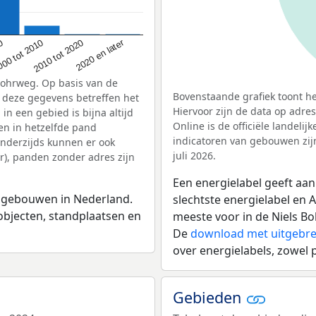
2020 en later
2010 tot 2020
00 tot 2010
00
Bohrweg. Op basis van de
Bovenstaande grafiek toont he
: deze gegevens betreffen het
Hiervoor zijn de data op adre
n een gebied is bijna altijd
Online is de officiële landeli
en in hetzelfde pand
indicatoren van gebouwen zij
nderzijds kunnen er ook
juli 2026.
), panden zonder adres zijn
Een energielabel geeft aan
n gebouwen in Nederland.
slechtste energielabel en 
fsobjecten, standplaatsen en
meeste voor in de Niels B
De
download met uitgebre
over energielabels, zowel 
Gebieden