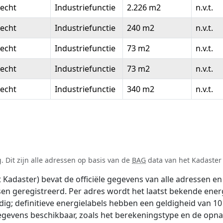
echt
Industriefunctie
2.226 m2
n.v.t.
echt
Industriefunctie
240 m2
n.v.t.
echt
Industriefunctie
73 m2
n.v.t.
echt
Industriefunctie
73 m2
n.v.t.
echt
Industriefunctie
340 m2
n.v.t.
 Dit zijn alle adressen op basis van de
BAG
data van het Kadaster 
adaster) bevat de officiële gegevens van alle adressen en 
tsen geregistreerd. Per adres wordt het laatst bekende ener
ldig; definitieve energielabels hebben een geldigheid van 1
egevens beschikbaar, zoals het berekeningstype en de opn