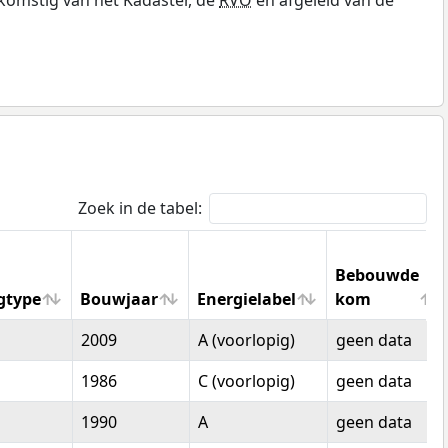
Zoek in de tabel:
Bebouwde
gtype
Bouwjaar
Energielabel
kom
gtype
Bouwjaar
Energielabel
Bebouwde
2009
A (voorlopig)
geen data
kom
1986
C (voorlopig)
geen data
1990
A
geen data