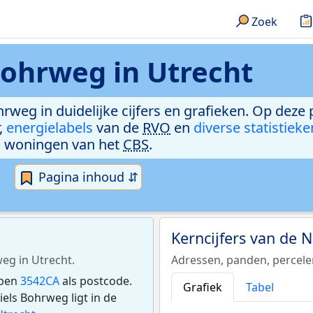
Zoek
Bohrweg in Utrecht
hrweg in duidelijke cijfers en grafieken. Op deze
,
energielabels
van de
RVO
en
diverse statistieke
woningen van het
CBS
.
Pagina inhoud ⇵
Kerncijfers van de 
weg in Utrecht.
Adressen, panden, percel
bben
3542CA
als postcode.
Grafiek
Tabel
ls Bohrweg ligt in de