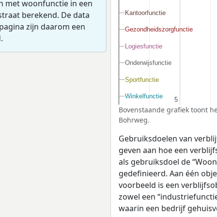
en met woonfunctie in een
Kantoorfunctie
Kantoorfunctie
straat berekend. De data
pagina zijn daarom een
Gezondheidszorgfunctie
Gezondheidszorgfunctie
.
Logiesfunctie
Logiesfunctie
Onderwijsfunctie
Onderwijsfunctie
Sportfunctie
Sportfunctie
Winkelfunctie
Winkelfunctie
5
5
Bovenstaande grafiek toont he
Bohrweg.
Gebruiksdoelen van verblij
geven aan hoe een verblijf
als gebruiksdoel de “Woonf
gedefinieerd. Aan één obj
voorbeeld is een verblijfso
zowel een “industriefuncti
waarin een bedrijf gehuisv