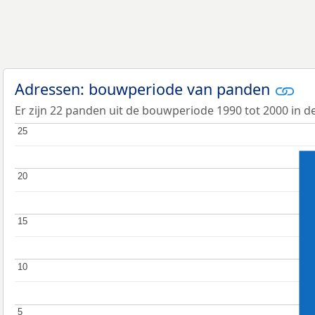
Adressen: bouwperiode van panden
Er zijn 22 panden uit de bouwperiode 1990 tot 2000 in d
25
25
20
20
15
15
10
10
5
5