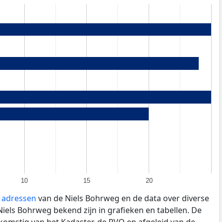
10
15
20
e adressen
van de Niels Bohrweg en de data over diverse
iels Bohrweg bekend zijn in grafieken en tabellen. De
fkomstig van het Kadaster, de
RVO
en afgeleid van de