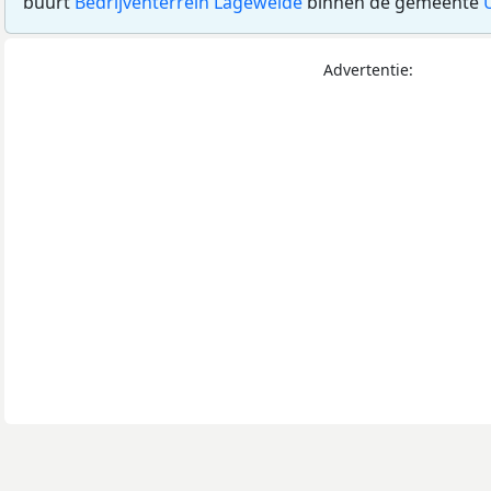
buurt
Bedrijventerrein Lageweide
binnen de gemeente
Advertentie: