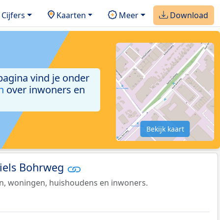
Cijfers
Kaarten
Meer
Download
 pagina vind je onder
n
over inwoners en
Bekijk kaart
Niels Bohrweg
en, woningen, huishoudens en inwoners.