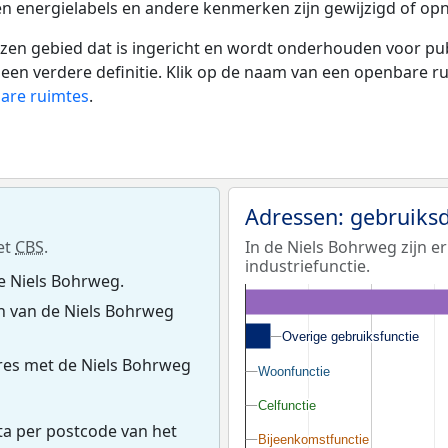
en energielabels en andere kenmerken zijn gewijzigd of opn
 gebied dat is ingericht en wordt onderhouden voor publie
or een verdere definitie. Klik op de naam van een openbare 
bare ruimtes
.
Adressen: gebruiks
et
CBS
.
In de Niels Bohrweg zijn e
industriefunctie.
e Niels Bohrweg.
n van de Niels Bohrweg
Overige gebruiksfunctie
Overige gebruiksfunctie
res met de Niels Bohrweg
Woonfunctie
Woonfunctie
Celfunctie
Celfunctie
ta per postcode van het
Bijeenkomstfunctie
Bijeenkomstfunctie