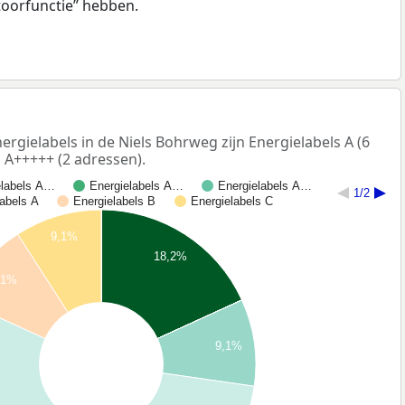
toorfunctie” hebben.
gielabels in de Niels Bohrweg zijn Energielabels A (6
 A+++++ (2 adressen).
elabels A…
Energielabels A…
Energielabels A…
1/2
labels A
Energielabels B
Energielabels C
9,1%
18,2%
,1%
9,1%