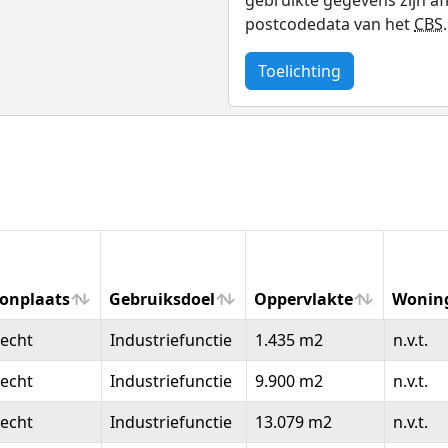
postcodedata van het
CBS
.
Toelichting
onplaats
Gebruiksdoel
Oppervlakte
Wonin
onplaats
Gebruiksdoel
Oppervlakte
Wonin
echt
Industriefunctie
1.435 m2
n.v.t.
echt
Industriefunctie
9.900 m2
n.v.t.
echt
Industriefunctie
13.079 m2
n.v.t.