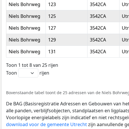
Niels Bohrweg
123
3542CA
Utr
Niels Bohrweg
125
3542CA
Utr
Niels Bohrweg
127
3542CA
Utr
Niels Bohrweg
129
3542CA
Utr
Niels Bohrweg
131
3542CA
Utr
Toon 1 tot 8 van 25 rijen
Toon
rijen
Bovenstaande tabel toont de 25 adressen van de Niels Bohrweg.
De BAG (Basisregistratie Adressen en Gebouwen van het K
alle panden, verblijfsobjecten, standplaatsen en ligplaa
Voorlopige energielabels zijn indicatief en niet rechtsge
download voor de gemeente Utrecht
zijn aanvullende g