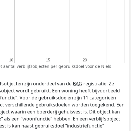
10
10
15
15
20
20
t aantal verblijfsobjecten per gebruiksdoel voor de Niels
fsobjecten zijn onderdeel van de
BAG
registratie. Ze
sobject wordt gebruikt. Een woning heeft bijvoorbeeld
unctie”. Voor de gebruiksdoelen zijn 11 categorieën
ect verschillende gebruiksdoelen worden toegekend. Een
bject waarin een boerderij gehuisvest is. Dit object kan
e” als een “woonfunctie” hebben. En een verblijfsobject
est is kan naast gebruiksdoel “industriefunctie”