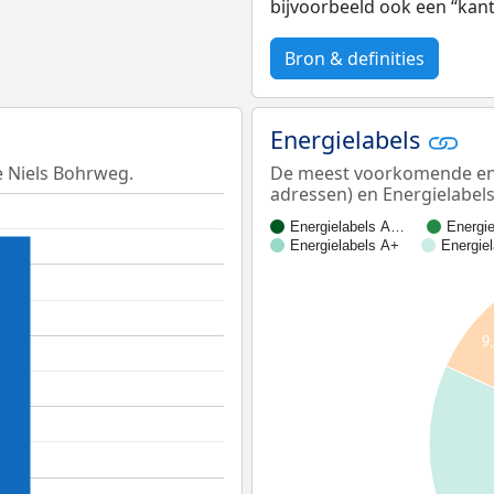
bijvoorbeeld ook een “kan
Bron & definities
Energielabels
e Niels Bohrweg.
De meest voorkomende ener
adressen) en Energielabels
Energielabels A…
Energi
Energielabels A+
Energie
9