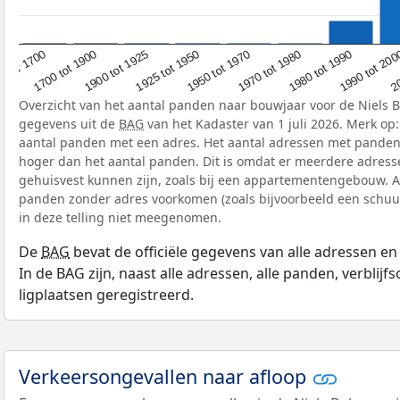
1700 tot 1900
1980 tot 1990
1925 tot 1950
Voor 1700
20
1970 tot 1980
1900 tot 1925
1990 tot 20
1950 tot 1970
Overzicht van het aantal panden naar bouwjaar voor de Niels 
gegevens uit de
BAG
van het Kadaster van 1 juli 2026. Merk op
aantal panden met een adres. Het aantal adressen met panden i
hoger dan het aantal panden. Dit is omdat er meerdere adress
gehuisvest kunnen zijn, zoals bij een appartementengebouw. A
panden zonder adres voorkomen (zoals bijvoorbeeld een schuur
in deze telling niet meegenomen.
De
BAG
bevat de officiële gegevens van alle adressen e
In de BAG zijn, naast alle adressen, alle panden, verblij
ligplaatsen geregistreerd.
Verkeersongevallen naar afloop