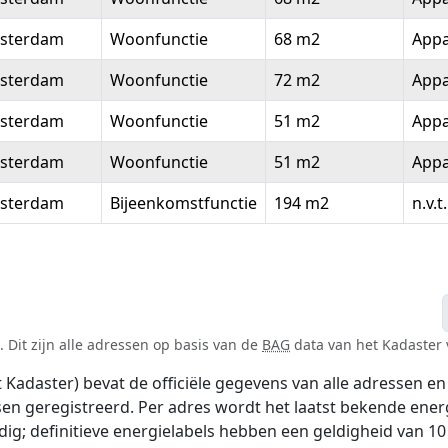
sterdam
Woonfunctie
68 m2
App
sterdam
Woonfunctie
72 m2
App
sterdam
Woonfunctie
51 m2
App
sterdam
Woonfunctie
51 m2
App
sterdam
Bijeenkomstfunctie
194 m2
n.v.t.
 Dit zijn alle adressen op basis van de
BAG
data van het Kadaster v
adaster) bevat de officiële gegevens van alle adressen en 
tsen geregistreerd. Per adres wordt het laatst bekende ener
ldig; definitieve energielabels hebben een geldigheid van 1