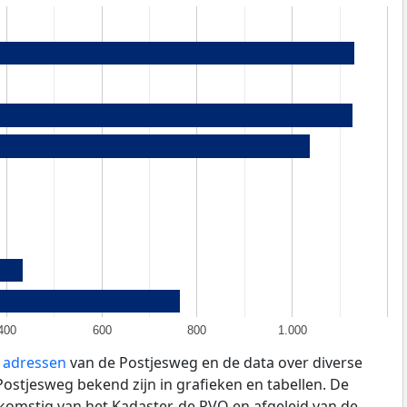
400
600
800
1.000
e adressen
van de Postjesweg en de data over diverse
ostjesweg bekend zijn in grafieken en tabellen. De
fkomstig van het Kadaster, de
RVO
en afgeleid van de