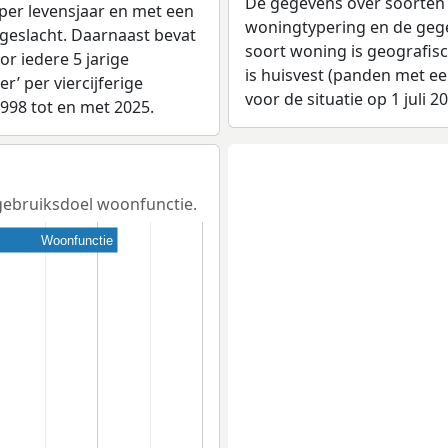
De gegevens over soorten
per levensjaar en met een
woningtypering en de gegev
 geslacht. Daarnaast bevat
soort woning is geografis
r iedere 5 jarige
is huisvest (panden met e
er’ per viercijferige
voor de situatie op 1 juli 2
1998 tot en met 2025.
 gebruiksdoel woonfunctie.
Woonfunctie