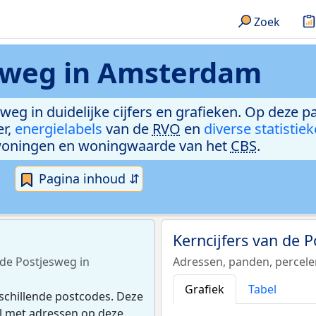
Zoek
sweg in Amsterdam
weg in duidelijke cijfers en grafieken. Op deze p
er,
energielabels
van de
RVO
en
diverse statistie
woningen en woningwaarde van het
CBS
.
Pagina inhoud ⇵
Kerncijfers van de 
 de Postjesweg in
Adressen, panden, percel
Grafiek
Tabel
schillende postcodes. Deze
el met adressen op deze