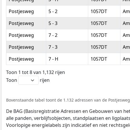
Postjesweg
5 - 2
1057DT
Am
Postjesweg
5 - 3
1057DT
Am
Postjesweg
7 - 2
1057DT
Am
Postjesweg
7 - 3
1057DT
Am
Postjesweg
7 - H
1057DT
Am
Toon 1 tot 8 van 1,132 rijen
Toon
rijen
Bovenstaande tabel toont de 1.132 adressen van de Postjesweg.
De BAG (Basisregistratie Adressen en Gebouwen van het K
alle panden, verblijfsobjecten, standplaatsen en ligplaa
Voorlopige energielabels zijn indicatief en niet rechtsge