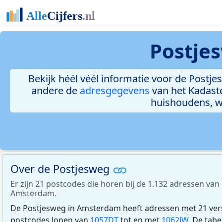
Postje
Bekijk héél véél informatie voor de Postjes
andere de
adresgegevens
van het Kadast
huishoudens, 
Over de Postjesweg
Er zijn 21 postcodes die horen bij de 1.132 adressen van
Amsterdam.
De Postjesweg in Amsterdam heeft adressen met 21 ver
postcodes lopen van
1057DT
tot en met
1062JW
. De tab