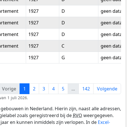
artement
1927
D
geen data
artement
1927
D
geen data
artement
1927
D
geen data
artement
1927
C
geen data
1927
G
geen data
Vorige
1
2
3
4
5
…
142
Volgende
an 1 juli 2026.
gebouwen in Nederland. Hierin zijn, naast alle adressen,
gielabel zoals geregistreerd bij de
RVO
weergegeven.
0 jaar en kunnen inmiddels zijn verlopen. In de
Excel-