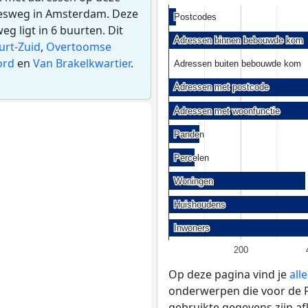
tjesweg in Amsterdam. Deze
Postcodes
Postcodes
 ligt in 6 buurten. Dit
Adressen binnen bebouwde kom
Adressen binnen bebouwde kom
urt-Zuid
,
Overtoomse
ord
en
Van Brakelkwartier
.
Adressen buiten bebouwde kom
Adressen buiten bebouwde kom
Adressen met postcode
Adressen met postcode
Adressen met woonfunctie
Adressen met woonfunctie
Panden
Panden
Percelen
Percelen
Woningen
Woningen
Huishoudens
Huishoudens
Inwoners
Inwoners
200
Op deze pagina vind je
all
onderwerpen die voor de P
gebruikte gegevens zijn a