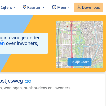
Cijfers
Kaarten
Meer
Download
agina vind je onder
ken
over inwoners,
Bekijk kaart
Postjesweg
en, woningen, huishoudens en inwoners.