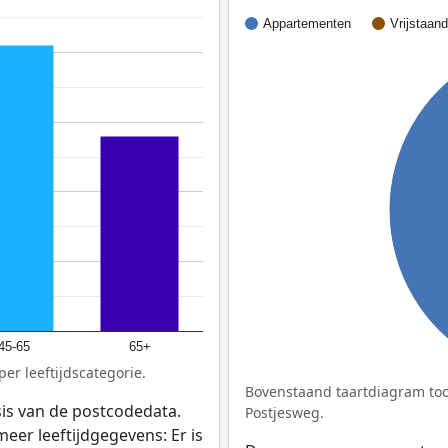
Appartementen
Vrijstaan
45-65
65+
er leeftijdscategorie.
Bovenstaand taartdiagram too
sis van de postcodedata.
Postjesweg.
meer leeftijdgegevens: Er is