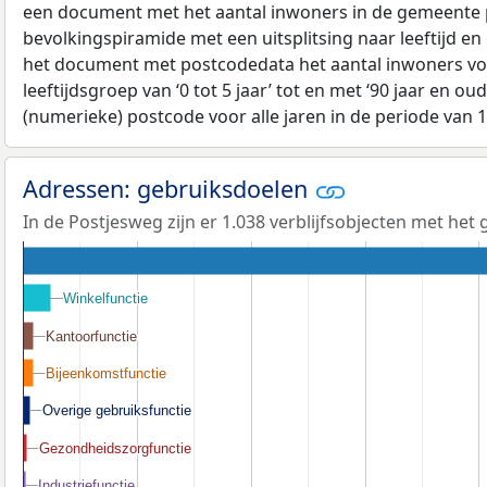
een document met het aantal inwoners in de gemeente 
bevolkingspiramide met een uitsplitsing naar leeftijd en
het document met postcodedata het aantal inwoners voo
leeftijdsgroep van ‘0 tot 5 jaar’ tot en met ‘90 jaar en oud
(numerieke) postcode voor alle jaren in de periode van 
Adressen: gebruiksdoelen
In de Postjesweg zijn er 1.038 verblijfsobjecten met het
Winkelfunctie
Winkelfunctie
Kantoorfunctie
Kantoorfunctie
Bijeenkomstfunctie
Bijeenkomstfunctie
Overige gebruiksfunctie
Overige gebruiksfunctie
Gezondheidszorgfunctie
Gezondheidszorgfunctie
Industriefunctie
Industriefunctie