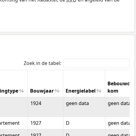
Zoek in de tabel:
Bebouwde
ingtype
Bouwjaar
Energielabel
kom
ingtype
Bouwjaar
Energielabel
Bebouwde
1924
geen data
geen data
kom
artement
1927
D
geen data
artement
1927
D
geen data