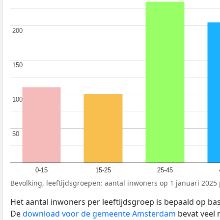
200
200
150
150
100
100
50
50
0-15
15-25
25-45
Bevolking, leeftijdsgroepen: aantal inwoners op 1 januari 2025 p
Het aantal inwoners per leeftijdsgroep is bepaald op ba
De
download voor de gemeente Amsterdam
bevat veel 