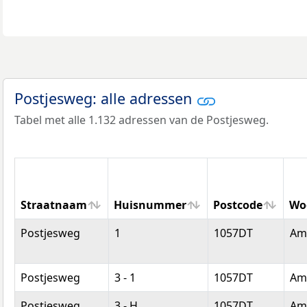
Postjesweg: alle adressen
Tabel met alle 1.132 adressen van de Postjesweg.
Straatnaam
Huisnummer
Postcode
Wo
Straatnaam
Huisnummer
Postcode
Wo
Postjesweg
1
1057DT
Am
Postjesweg
3 - 1
1057DT
Am
Postjesweg
3 - H
1057DT
Am