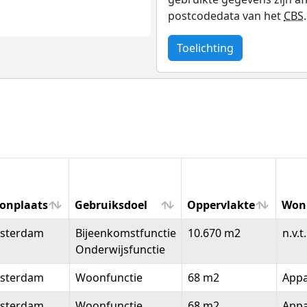
postcodedata van het
CBS
.
Toelichting
onplaats
Gebruiksdoel
Oppervlakte
Won
onplaats
Gebruiksdoel
Oppervlakte
Won
sterdam
Bijeenkomstfunctie
10.670 m2
n.v.t.
Onderwijsfunctie
sterdam
Woonfunctie
68 m2
App
sterdam
Woonfunctie
68 m2
App