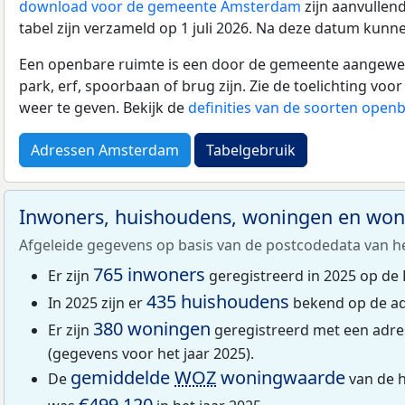
download voor de gemeente Amsterdam
zijn aanvullen
tabel zijn verzameld op 1 juli 2026. Na deze datum kunn
Een openbare ruimte is een door de gemeente aangewezen
park, erf, spoorbaan of brug zijn. Zie de toelichting vo
weer te geven. Bekijk de
definities van de soorten open
Adressen Amsterdam
Tabelgebruik
Inwoners, huishoudens, woningen en wo
Afgeleide gegevens op basis van de postcodedata van h
765 inwoners
Er zijn
geregistreerd in 2025 op de
435 huishoudens
In 2025 zijn er
bekend op de ad
380 woningen
Er zijn
geregistreerd met een adre
(gegevens voor het jaar 2025).
gemiddelde
WOZ
woningwaarde
De
van de h
€499.120