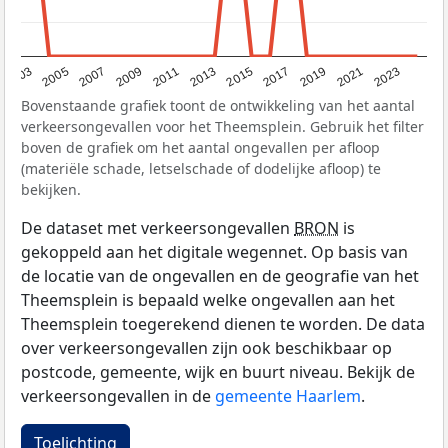
2017
2023
2007
2013
2019
2003
2009
2015
2021
2005
2011
Bovenstaande grafiek toont de ontwikkeling van het aantal
verkeersongevallen voor het Theemsplein. Gebruik het filter
boven de grafiek om het aantal ongevallen per afloop
(materiële schade, letselschade of dodelijke afloop) te
bekijken.
De dataset met verkeersongevallen
BRON
is
gekoppeld aan het digitale wegennet. Op basis van
de locatie van de ongevallen en de geografie van het
Theemsplein is bepaald welke ongevallen aan het
Theemsplein toegerekend dienen te worden. De data
over verkeersongevallen zijn ook beschikbaar op
postcode, gemeente, wijk en buurt niveau. Bekijk de
verkeersongevallen in de
gemeente Haarlem
.
Toelichting