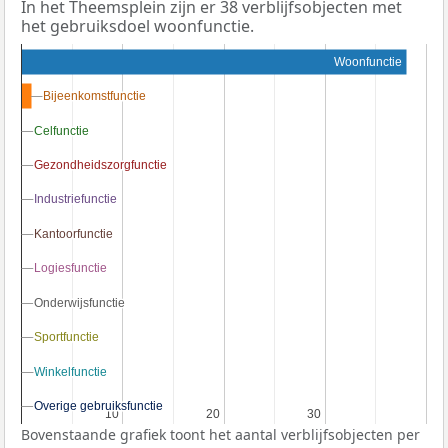
In het Theemsplein zijn er 38 verblijfsobjecten met
het gebruiksdoel woonfunctie.
Woonfunctie
Bijeenkomstfunctie
Bijeenkomstfunctie
Celfunctie
Celfunctie
Gezondheidszorgfunctie
Gezondheidszorgfunctie
Industriefunctie
Industriefunctie
Kantoorfunctie
Kantoorfunctie
Logiesfunctie
Logiesfunctie
Onderwijsfunctie
Onderwijsfunctie
Sportfunctie
Sportfunctie
Winkelfunctie
Winkelfunctie
Overige gebruiksfunctie
Overige gebruiksfunctie
10
10
20
20
30
30
Bovenstaande grafiek toont het aantal verblijfsobjecten per