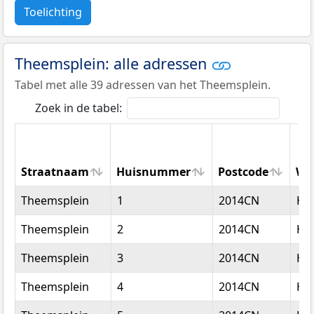
Toelichting
Theemsplein: alle adressen
Tabel met alle 39 adressen van het Theemsplein.
Zoek in de tabel:
Straatnaam
Huisnummer
Postcode
Wo
Straatnaam
Huisnummer
Postcode
Wo
Theemsplein
1
2014CN
Ha
Theemsplein
2
2014CN
Ha
Theemsplein
3
2014CN
Ha
Theemsplein
4
2014CN
Ha