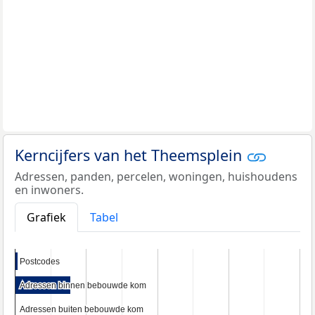
Kerncijfers van het Theemsplein
Adressen, panden, percelen, woningen, huishoudens
en inwoners.
Grafiek
Tabel
Postcodes
Postcodes
Adressen binnen bebouwde kom
Adressen binnen bebouwde kom
Adressen buiten bebouwde kom
Adressen buiten bebouwde kom