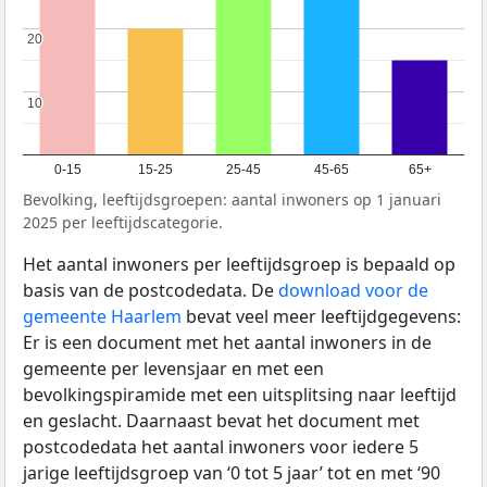
20
20
10
10
0-15
15-25
25-45
45-65
65+
Bevolking, leeftijdsgroepen: aantal inwoners op 1 januari
2025 per leeftijdscategorie.
Het aantal inwoners per leeftijdsgroep is bepaald op
basis van de postcodedata. De
download voor de
gemeente Haarlem
bevat veel meer leeftijdgegevens:
Er is een document met het aantal inwoners in de
gemeente per levensjaar en met een
bevolkingspiramide met een uitsplitsing naar leeftijd
en geslacht. Daarnaast bevat het document met
postcodedata het aantal inwoners voor iedere 5
jarige leeftijdsgroep van ‘0 tot 5 jaar’ tot en met ‘90