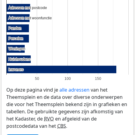
Adressen met postcode
Adressen met postcode
Adressen met woonfunctie
Adressen met woonfunctie
Panden
Panden
Percelen
Percelen
Woningen
Woningen
Huishoudens
Huishoudens
Inwoners
Inwoners
50
100
150
Op deze pagina vind je
alle adressen
van het
Theemsplein en de data over diverse onderwerpen
die voor het Theemsplein bekend zijn in grafieken en
tabellen. De gebruikte gegevens zijn afkomstig van
het Kadaster, de
RVO
en afgeleid van de
postcodedata van het
CBS
.