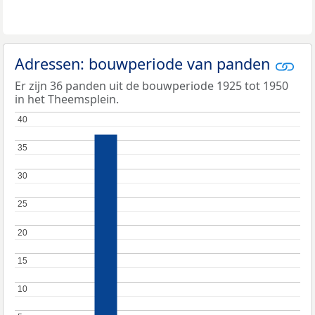
Adressen: bouwperiode van panden
Er zijn 36 panden uit de bouwperiode 1925 tot 1950
in het Theemsplein.
40
40
35
35
30
30
25
25
20
20
15
15
10
10