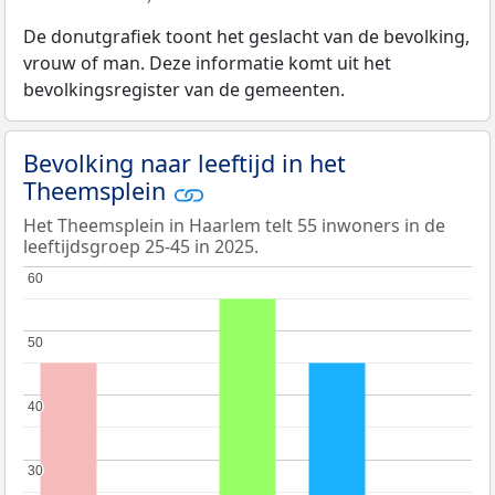
De donutgrafiek toont het geslacht van de bevolking,
vrouw of man. Deze informatie komt uit het
bevolkingsregister van de gemeenten.
Bevolking naar leeftijd in het
Theemsplein
Het Theemsplein in Haarlem telt 55 inwoners in de
leeftijdsgroep 25-45 in 2025.
60
60
50
50
40
40
30
30