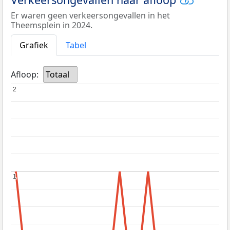
Er waren geen verkeersongevallen in het
Theemsplein in 2024.
Grafiek
Tabel
Afloop:
Totaal
2
2
1
1