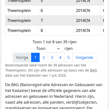
Theemsplein
5
2014CN
Ha
Theemsplein
6
2014CN
Ha
Theemsplein
7
2014CN
Ha
Theemsplein
8
2014CN
Ha
Toon 1 tot 8 van 39 rijen
Toon
rijen
Vorige
1
2
3
4
5
Volgende
Bovenstaande tabel toont de 39 adressen van het
Theemsplein. Dit zijn alle adressen op basis van de
BAG
data van het Kadaster van 1 juli 2026.
De BAG (Basisregistratie Adressen en Gebouwen van
het Kadaster) bevat de officiële gegevens van alle
adressen en gebouwen in Nederland. Hierin zijn,
naast alle adressen, alle panden, verblijfsobjecten,
standplaatsen en ligplaatsen geregistreerd. Per