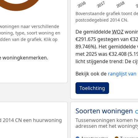
2
2016
2018
2017
Bovenstaande grafiek toont 
postcodegebied 2014 CN.
woningen naar verschillende
De gemiddelde
WOZ
wonin
ning, type, soort woning en
€291.675 gestegen van €325
dden van de grafiek. Klik op
89.746%). Het gemiddelde v
met 2025 was €32.408 (5.19
 de woningkenmerken.
licht stijgende trend: De c
Bekijk ook de
ranglijst va
Toelichting
Soorten woningen
ed 2014 CN een huurwoning
Tussenwoningen komen het 
adressen met het woningt