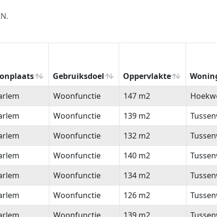
CN.
onplaats
Gebruiksdoel
Oppervlakte
Wonin
onplaats
Gebruiksdoel
Oppervlakte
Wonin
arlem
Woonfunctie
147 m2
Hoekw
arlem
Woonfunctie
139 m2
Tussen
arlem
Woonfunctie
132 m2
Tussen
arlem
Woonfunctie
140 m2
Tussen
arlem
Woonfunctie
134 m2
Tussen
arlem
Woonfunctie
126 m2
Tussen
arlem
Woonfunctie
139 m2
Tussen