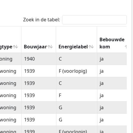
Zoek in de tabel:
Bebouwde
gtype
Bouwjaar
Energielabel
kom
gtype
Bouwjaar
Energielabel
Bebouwde
oning
1940
C
ja
kom
woning
1939
F (voorlopig)
ja
woning
1939
C
ja
woning
1939
F
ja
woning
1939
G
ja
woning
1939
G
ja
woning
1939
F (voorlopig)
ja