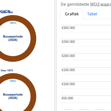
De gemiddelde
WOZ-waar
Grafiek
Tabel
€300.000
€300.000
€250.000
€250.000
€200.000
€200.000
€150.000
€150.000
€100.000
€100.000
€50.000
€50.000