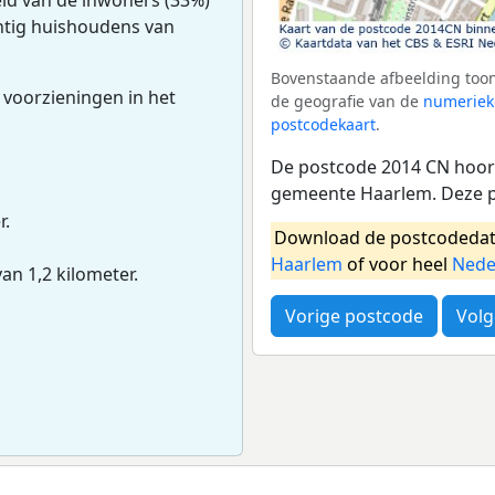
intig huishoudens van
Bovenstaande afbeelding toon
 voorzieningen in het
de geografie van de
numeriek
postcodekaart
.
De postcode 2014 CN hoort
gemeente Haarlem. Deze p
r.
Download de postcodedat
Haarlem
of voor heel
Nede
van 1,2 kilometer.
Vorige postcode
Volg