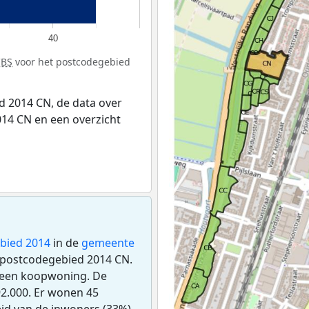
40
CBS
voor het postcodegebied
 2014 CN, de data over
14 CN en een overzicht
bied 2014
in de
gemeente
t postcodegebied 2014 CN.
 een koopwoning. De
2.000. Er wonen 45
id van de inwoners (33%)