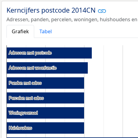
Kerncijfers postcode 2014CN
Adressen, panden, percelen, woningen, huishoudens en
Grafiek
Tabel
Adressen met postcode
Adressen met postcode
Adressen met woonfunctie
Adressen met woonfunctie
Panden met adres
Panden met adres
Percelen met adres
Percelen met adres
Woningvoorraad
Woningvoorraad
Huishoudens
Huishoudens