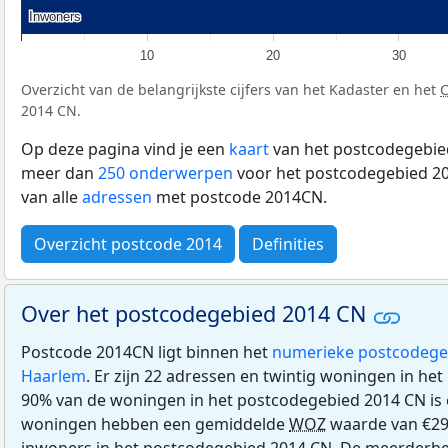
Inwoners
Inwoners
10
20
30
Overzicht van de belangrijkste cijfers van het Kadaster en het
2014 CN.
Op deze pagina vind je een
kaart
van het postcodegebied
meer dan
250 onderwerpen
voor het postcodegebied 20
van alle
adressen
met postcode 2014CN.
Overzicht postcode 2014
Definities
Over het postcodegebied 2014 CN
Postcode 2014CN ligt binnen het
numerieke postcodege
Haarlem
. Er zijn 22 adressen en twintig woningen in he
90% van de woningen in het postcodegebied 2014 CN is
woningen hebben een gemiddelde
WOZ
waarde van €29
inwoners in het postcodegebied 2014 CN. De meerderhe