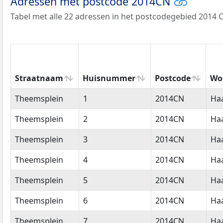
Adressen met postcode 2014CN
Tabel met alle 22 adressen in het postcodegebied 2014 
Straatnaam
Huisnummer
Postcode
Wo
Straatnaam
Huisnummer
Postcode
Wo
Theemsplein
1
2014CN
Ha
Theemsplein
2
2014CN
Ha
Theemsplein
3
2014CN
Ha
Theemsplein
4
2014CN
Ha
Theemsplein
5
2014CN
Ha
Theemsplein
6
2014CN
Ha
Theemsplein
7
2014CN
Ha