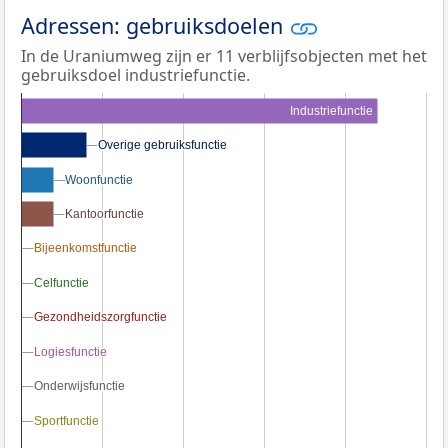
Adressen: gebruiksdoelen
In de Uraniumweg zijn er 11 verblijfsobjecten met het
gebruiksdoel industriefunctie.
Industriefunctie
Overige gebruiksfunctie
Overige gebruiksfunctie
Woonfunctie
Woonfunctie
Kantoorfunctie
Kantoorfunctie
Bijeenkomstfunctie
Bijeenkomstfunctie
Celfunctie
Celfunctie
Gezondheidszorgfunctie
Gezondheidszorgfunctie
Logiesfunctie
Logiesfunctie
Onderwijsfunctie
Onderwijsfunctie
Sportfunctie
Sportfunctie