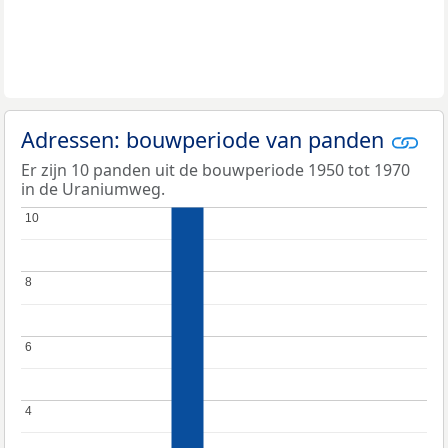
Adressen: bouwperiode van panden
Er zijn 10 panden uit de bouwperiode 1950 tot 1970
in de Uraniumweg.
10
10
8
8
6
6
4
4