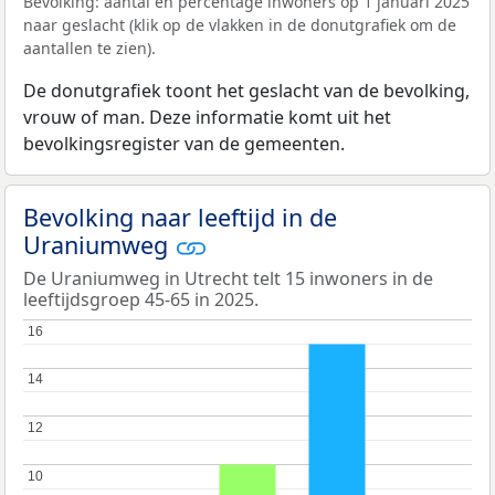
Bevolking: aantal en percentage inwoners op 1 januari 2025
naar geslacht (klik op de vlakken in de donutgrafiek om de
aantallen te zien).
De donutgrafiek toont het geslacht van de bevolking,
vrouw of man. Deze informatie komt uit het
bevolkingsregister van de gemeenten.
Bevolking naar leeftijd in de
Uraniumweg
De Uraniumweg in Utrecht telt 15 inwoners in de
leeftijdsgroep 45-65 in 2025.
16
16
14
14
12
12
10
10