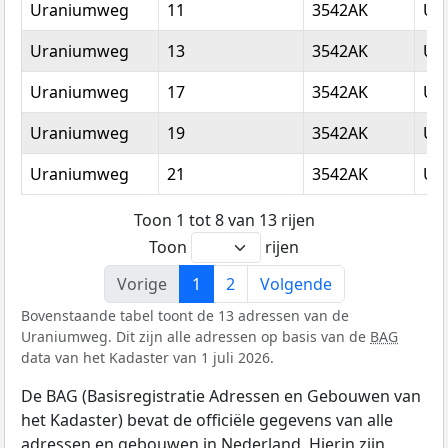
Uraniumweg
11
3542AK
Utr
Uraniumweg
13
3542AK
Utr
Uraniumweg
17
3542AK
Utr
Uraniumweg
19
3542AK
Utr
Uraniumweg
21
3542AK
Utr
Toon 1 tot 8 van 13 rijen
Toon
rijen
Vorige
1
2
Volgende
Bovenstaande tabel toont de 13 adressen van de
Uraniumweg. Dit zijn alle adressen op basis van de
BAG
data van het Kadaster van 1 juli 2026.
De BAG (Basisregistratie Adressen en Gebouwen van
het Kadaster) bevat de officiële gegevens van alle
adressen en gebouwen in Nederland. Hierin zijn,