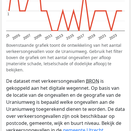
1
1
2017
2023
2007
2013
2019
2003
2009
2015
2021
2005
2011
Bovenstaande grafiek toont de ontwikkeling van het aantal
verkeersongevallen voor de Uraniumweg. Gebruik het filter
boven de grafiek om het aantal ongevallen per afloop
(materiële schade, letselschade of dodelijke afloop) te
bekijken.
De dataset met verkeersongevallen
BRON
is
gekoppeld aan het digitale wegennet. Op basis van
de locatie van de ongevallen en de geografie van de
Uraniumweg is bepaald welke ongevallen aan de
Uraniumweg toegerekend dienen te worden. De data
over verkeersongevallen zijn ook beschikbaar op
postcode, gemeente, wijk en buurt niveau. Bekijk de
verkeersongevallen in de
gemeente Utrecht
.