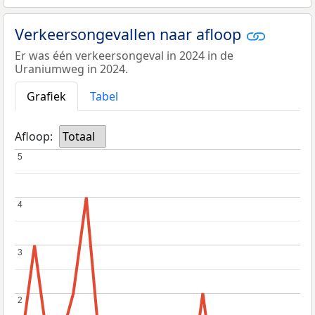
Verkeersongevallen naar afloop
Er was één verkeersongeval in 2024 in de
Uraniumweg in 2024.
Grafiek
Tabel
Afloop:
Totaal
5
5
4
4
3
3
2
2