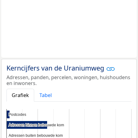
Kerncijfers van de Uraniumweg
Adressen, panden, percelen, woningen, huishoudens
en inwoners.
Grafiek
Tabel
Postcodes
Postcodes
Adressen binnen bebouwde kom
Adressen binnen bebouwde kom
Adressen buiten bebouwde kom
Adressen buiten bebouwde kom