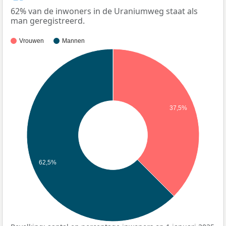
62% van de inwoners in de Uraniumweg staat als
man geregistreerd.
Vrouwen
Mannen
37,5%
62,5%