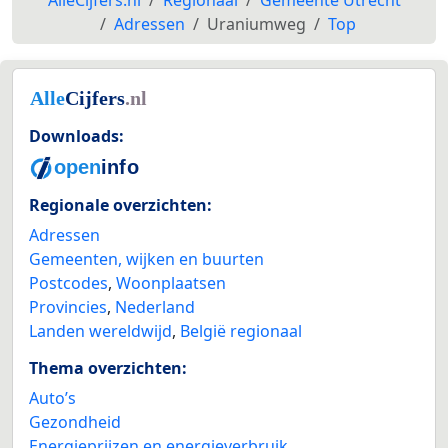
AlleCijfers.nl
Regionaal
Gemeente Utrecht
Adressen
Uraniumweg
Top
Downloads:
Regionale overzichten:
Adressen
Gemeenten, wijken en buurten
Postcodes
,
Woonplaatsen
Provincies
,
Nederland
Landen wereldwijd
,
België regionaal
Thema overzichten:
Auto’s
Gezondheid
Energieprijzen en energieverbruik