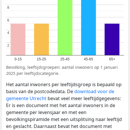
8
8
6
6
4
4
2
2
0-15
15-25
25-45
45-65
65+
Bevolking, leeftijdsgroepen: aantal inwoners op 1 januari
2025 per leeftijdscategorie.
Het aantal inwoners per leeftijdsgroep is bepaald op
basis van de postcodedata. De
download voor de
gemeente Utrecht
bevat veel meer leeftijdgegevens:
Er is een document met het aantal inwoners in de
gemeente per levensjaar en met een
bevolkingspiramide met een uitsplitsing naar leeftijd
en geslacht. Daarnaast bevat het document met