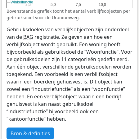
Winkelfunctie
Winkelfunctie
2,5
2,5
5,0
5,0
7,5
7,5
10,0
10,0
Bovenstaande grafiek toont het aantal verblijfsobjecten per
gebruiksdoel voor de Uraniumweg.
Gebruiksdoelen van verblijfsobjecten zijn onderdeel
van de
BAG
registratie. Ze geven aan hoe een
verblijfsobject wordt gebruikt. Een woning heeft
bijvoorbeeld als gebruiksdoel de “Woonfunctie”. Voor
de gebruiksdoelen zijn 11 categorieën gedefinieerd.
Aan één object verschillende gebruiksdoelen worden
toegekend. Een voorbeeld is een verblijfsobject
waarin een boerderij gehuisvest is. Dit object kan
zowel een “industriefunctie” als een “woonfunctie”
hebben. En een verblijfsobject waarin een bedrijf
gehuisvest is kan naast gebruiksdoel
“industriefunctie” bijvoorbeeld ook een
“kantoorfunctie” hebben.
Bron & definities