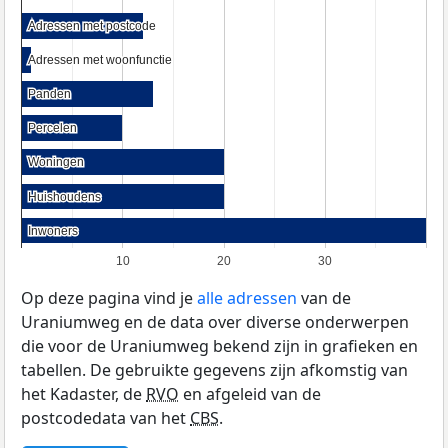
Adressen met postcode
Adressen met postcode
Adressen met woonfunctie
Adressen met woonfunctie
Panden
Panden
Percelen
Percelen
Woningen
Woningen
Huishoudens
Huishoudens
Inwoners
Inwoners
10
20
30
Op deze pagina vind je
alle adressen
van de
Uraniumweg en de data over diverse onderwerpen
die voor de Uraniumweg bekend zijn in grafieken en
tabellen. De gebruikte gegevens zijn afkomstig van
het Kadaster, de
RVO
en afgeleid van de
postcodedata van het
CBS
.