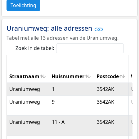
Toelichting
Uraniumweg: alle adressen
Tabel met alle 13 adressen van de Uraniumweg.
Zoek in de tabel:
Straatnaam
Huisnummer
Postcode
Wo
Straatnaam
Huisnummer
Postcode
Wo
Uraniumweg
1
3542AK
Utr
Uraniumweg
9
3542AK
Utr
Uraniumweg
11 - A
3542AK
Utr