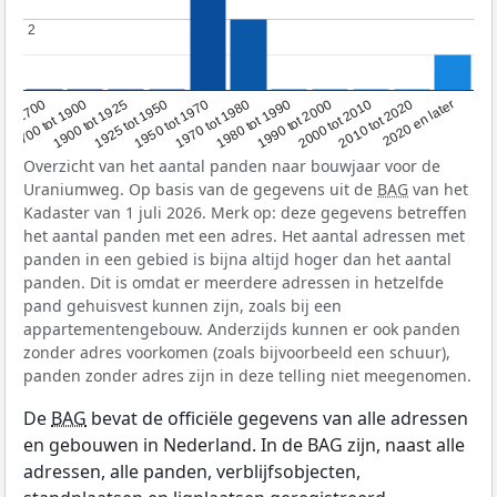
2
2
1950 tot 1970
1990 tot 2000
1900 tot 1925
2020 en later
1970 tot 1980
oor 1700
2000 tot 2010
1925 tot 1950
1980 tot 1990
1700 tot 1900
2010 tot 2020
Overzicht van het aantal panden naar bouwjaar voor de
Uraniumweg. Op basis van de gegevens uit de
BAG
van het
Kadaster van 1 juli 2026. Merk op: deze gegevens betreffen
het aantal panden met een adres. Het aantal adressen met
panden in een gebied is bijna altijd hoger dan het aantal
panden. Dit is omdat er meerdere adressen in hetzelfde
pand gehuisvest kunnen zijn, zoals bij een
appartementengebouw. Anderzijds kunnen er ook panden
zonder adres voorkomen (zoals bijvoorbeeld een schuur),
panden zonder adres zijn in deze telling niet meegenomen.
De
BAG
bevat de officiële gegevens van alle adressen
en gebouwen in Nederland. In de BAG zijn, naast alle
adressen, alle panden, verblijfsobjecten,