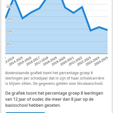
20%
20%
15%
15%
10%
10%
5%
5%
2013
2013-2014
2014-2015
2015-2016
2016-2017
2017-2018
2018-2019
2019-2020
2020-2021
2021-2022
2022-2023
2023-2024
2024-2025
Bovenstaande grafiek toont het percentage groep 8
leerlingen per schooljaar dat in zijn of haar schoolcarrière
is blijven zitten. De gegevens gelden voor Nicolaasschool.
De grafiek toont het percentage groep 8 leerlingen
van 12 jaar of ouder, die meer dan 8 jaar op de
basisschool hebben gezeten.