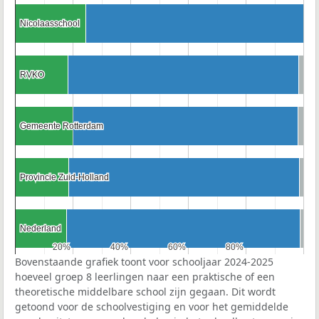
Nicolaasschool
Nicolaasschool
RVKO
RVKO
Gemeente Rotterdam
Gemeente Rotterdam
Provincie Zuid-Holland
Provincie Zuid-Holland
Nederland
Nederland
20%
20%
40%
40%
60%
60%
80%
80%
Bovenstaande grafiek toont voor schooljaar 2024-2025
hoeveel groep 8 leerlingen naar een praktische of een
theoretische middelbare school zijn gegaan. Dit wordt
getoond voor de schoolvestiging en voor het gemiddelde