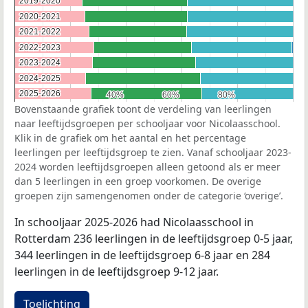
2019-2020
2019-2020
2020-2021
2020-2021
2021-2022
2021-2022
2022-2023
2022-2023
2023-2024
2023-2024
2024-2025
2024-2025
2025-2026
2025-2026
40%
40%
60%
60%
80%
80%
Bovenstaande grafiek toont de verdeling van leerlingen
naar leeftijdsgroepen per schooljaar voor Nicolaasschool.
Klik in de grafiek om het aantal en het percentage
leerlingen per leeftijdsgroep te zien. Vanaf schooljaar 2023-
2024 worden leeftijdsgroepen alleen getoond als er meer
dan 5 leerlingen in een groep voorkomen. De overige
groepen zijn samengenomen onder de categorie ‘overige’.
In schooljaar 2025-2026 had Nicolaasschool in
Rotterdam 236 leerlingen in de leeftijdsgroep 0-5 jaar,
344 leerlingen in de leeftijdsgroep 6-8 jaar en 284
leerlingen in de leeftijdsgroep 9-12 jaar.
Toelichting