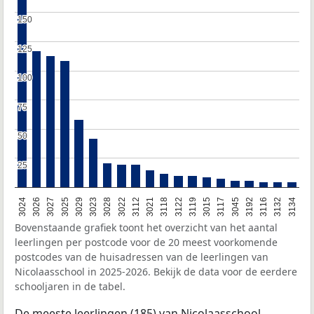
150
150
125
125
100
100
75
75
50
50
25
25
3024
3026
3027
3025
3029
3023
3028
3022
3112
3021
3118
3122
3119
3015
3117
3045
3192
3116
3132
3134
Bovenstaande grafiek toont het overzicht van het aantal
leerlingen per postcode voor de 20 meest voorkomende
postcodes van de huisadressen van de leerlingen van
Nicolaasschool in 2025-2026. Bekijk de data voor de eerdere
schooljaren in de tabel.
De meeste leerlingen (185) van Nicolaasschool