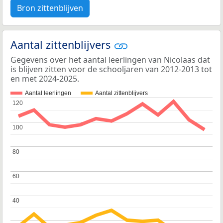
Bron zittenblijven
Aantal zittenblijvers
Gegevens over het aantal leerlingen van Nicolaas dat
is blijven zitten voor de schooljaren van 2012-2013 tot
en met 2024-2025.
Aantal leerlingen
Aantal zittenblijvers
120
120
100
100
80
80
60
60
40
40