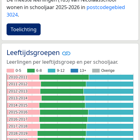
wonen in schooljaar 2025-2026 in
postcodegebied
3024
.
Toelichting
Leeftijdsgroepen
Leerlingen per leeftijdsgroep en per schooljaar.
0-5
6-8
9-12
13+
Overige
2010-2011
2010-2011
2011-2012
2011-2012
2012-2013
2012-2013
2013-2014
2013-2014
2014-2015
2014-2015
2015-2016
2015-2016
2016-2017
2016-2017
2017-2018
2017-2018
2018-2019
2018-2019