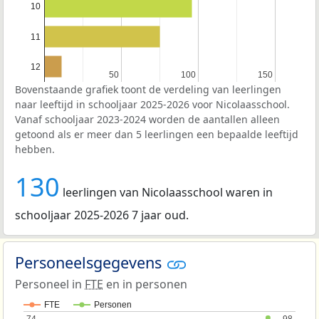
10
11
12
50
50
100
100
150
150
Bovenstaande grafiek toont de verdeling van leerlingen
naar leeftijd in schooljaar 2025-2026 voor Nicolaasschool.
Vanaf schooljaar 2023-2024 worden de aantallen alleen
getoond als er meer dan 5 leerlingen een bepaalde leeftijd
hebben.
130
leerlingen van Nicolaasschool waren in
schooljaar 2025-2026 7 jaar oud.
Personeelsgegevens
Personeel in
FTE
en in personen
FTE
Personen
74
74
98
98