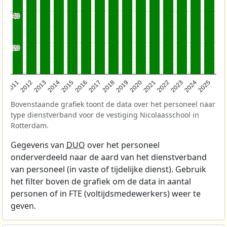
40
40
20
20
2011
2012
2013
2014
2015
2016
2017
2018
2019
2020
2021
2022
2023
2024
2025
Bovenstaande grafiek toont de data over het personeel naar
type dienstverband voor de vestiging Nicolaasschool in
Rotterdam.
Gegevens van
DUO
over het personeel
onderverdeeld naar de aard van het dienstverband
van personeel (in vaste of tijdelijke dienst). Gebruik
het filter boven de grafiek om de data in aantal
personen of in FTE (voltijdsmedewerkers) weer te
geven.