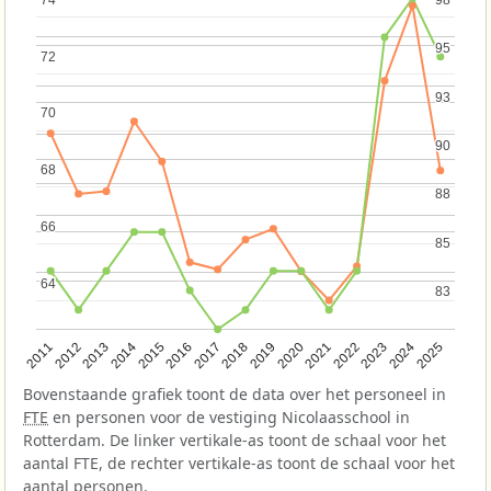
95
95
72
72
93
93
70
70
90
90
68
68
88
88
66
66
85
85
64
64
83
83
2013
2018
2023
2015
2020
2025
2012
2017
2022
2014
2019
2024
2011
2016
2021
Bovenstaande grafiek toont de data over het personeel in
FTE
en personen voor de vestiging Nicolaasschool in
Rotterdam. De linker vertikale-as toont de schaal voor het
aantal FTE, de rechter vertikale-as toont de schaal voor het
aantal personen.