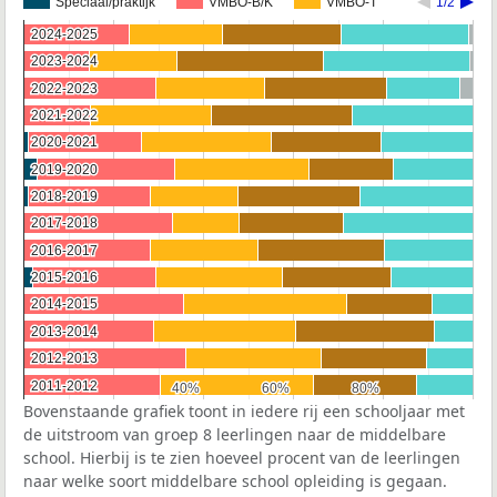
Speciaal/praktijk
VMBO-B/K
VMBO-T
1/2
2024-2025
2024-2025
2023-2024
2023-2024
2022-2023
2022-2023
2021-2022
2021-2022
2020-2021
2020-2021
2019-2020
2019-2020
2018-2019
2018-2019
2017-2018
2017-2018
2016-2017
2016-2017
2015-2016
2015-2016
2014-2015
2014-2015
2013-2014
2013-2014
2012-2013
2012-2013
2011-2012
2011-2012
40%
40%
60%
60%
80%
80%
Bovenstaande grafiek toont in iedere rij een schooljaar met
de uitstroom van groep 8 leerlingen naar de middelbare
school. Hierbij is te zien hoeveel procent van de leerlingen
naar welke soort middelbare school opleiding is gegaan.