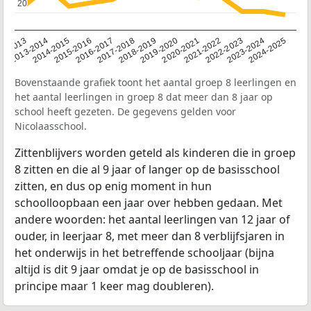
20
20
2014-2015
2013-2014
2020-2021
12-2013
2019-2020
2018-2019
2017-2018
2024-2025
2016-2017
2023-2024
2022-2023
2015-2016
2021-2022
Bovenstaande grafiek toont het aantal groep 8 leerlingen en
het aantal leerlingen in groep 8 dat meer dan 8 jaar op
school heeft gezeten. De gegevens gelden voor
Nicolaasschool.
Zittenblijvers worden geteld als kinderen die in groep
8 zitten en die al 9 jaar of langer op de basisschool
zitten, en dus op enig moment in hun
schoolloopbaan een jaar over hebben gedaan. Met
andere woorden: het aantal leerlingen van 12 jaar of
ouder, in leerjaar 8, met meer dan 8 verblijfsjaren in
het onderwijs in het betreffende schooljaar (bijna
altijd is dit 9 jaar omdat je op de basisschool in
principe maar 1 keer mag doubleren).