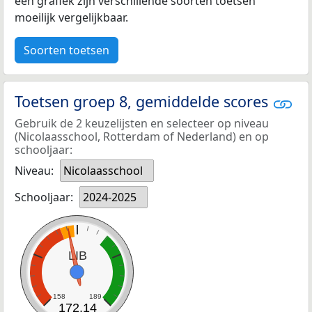
een grafiek zijn verschillende soorten toetsen
moeilijk vergelijkbaar.
Soorten toetsen
Toetsen groep 8, gemiddelde scores
Gebruik de 2 keuzelijsten en selecteer op niveau
(Nicolaasschool, Rotterdam of Nederland) en op
schooljaar:
Niveau:
Nicolaasschool
Schooljaar:
2024-2025
LIB
158
189
172,14