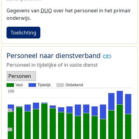
Gegevens van
DUO
over het personeel in het primair
onderwijs.
Toelichting
Personeel naar dienstverband
Personeel in tijdelijke of in vaste dienst
Personen
Vast
Tijdelijk
Onbekend
100
100
80
80
60
60