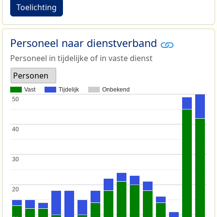
Toelichting
Personeel naar dienstverband
Personeel in tijdelijke of in vaste dienst
Personen
Vast
Tijdelijk
Onbekend
50
50
40
40
30
30
20
20