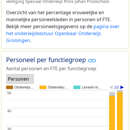
vestiging Speciaal Onderwijs Prins Johan Frisoschool.
Overzicht van het percentage vrouwelijke en
mannelijke personeelsleden in personen of FTE.
Bekijk meer personeelsgegevens op de
pagina over
het onderwijsbestuur Openbaar Onderwijs
Groningen
.
Personeel per functiegroep
Aantal personen en FTE per functiegroep
Personen
Onderwijs…
Ondersteu…
Leraren in…
1/2
50
50
40
40
30
30