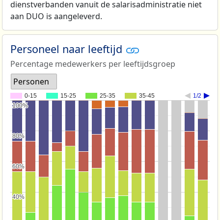
dienstverbanden vanuit de salarisadministratie niet
aan DUO is aangeleverd.
Personeel naar leeftijd
Percentage medewerkers per leeftijdsgroep
Personen
0-15
15-25
25-35
35-45
1/2
100%
100%
80%
80%
60%
60%
40%
40%