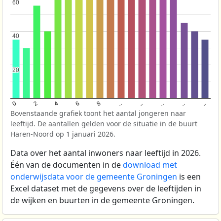
60
60
40
40
20
20
..
8
..
4
..
0
..
6
2
..
Bovenstaande grafiek toont het aantal jongeren naar
leeftijd. De aantallen gelden voor de situatie in de buurt
Haren-Noord op 1 januari 2026.
Data over het aantal inwoners naar leeftijd in 2026.
Één van de documenten in de
download met
onderwijsdata voor de gemeente Groningen
is een
Excel dataset met de gegevens over de leeftijden in
de wijken en buurten in de gemeente Groningen.