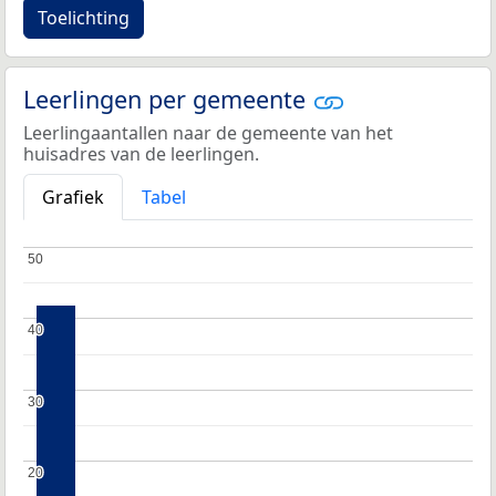
Toelichting
Leerlingen per gemeente
Leerlingaantallen naar de gemeente van het
huisadres van de leerlingen.
Grafiek
Tabel
50
50
40
40
30
30
20
20