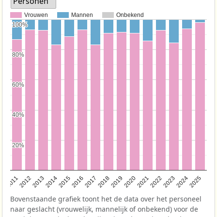
Personen
Vrouwen
Mannen
Onbekend
100%
100%
80%
80%
60%
60%
40%
40%
20%
20%
2011
2012
2013
2014
2015
2016
2017
2018
2019
2020
2021
2022
2023
2024
2025
Bovenstaande grafiek toont het de data over het personeel
naar geslacht (vrouwelijk, mannelijk of onbekend) voor de