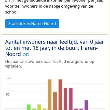
En 📈 het gemiddelde inkomen per inwoner per jaar,
voor de inwoners in de nabije omgeving van de
school.
Statistieken Haren-Noord
Aantal inwoners naar leeftijd, van 0 jaar
tot en met 18 jaar, in de buurt Haren-
Noord
Het aantal inwoners naar leeftijd is afgerond op
vijftallen.
100
100
80
80