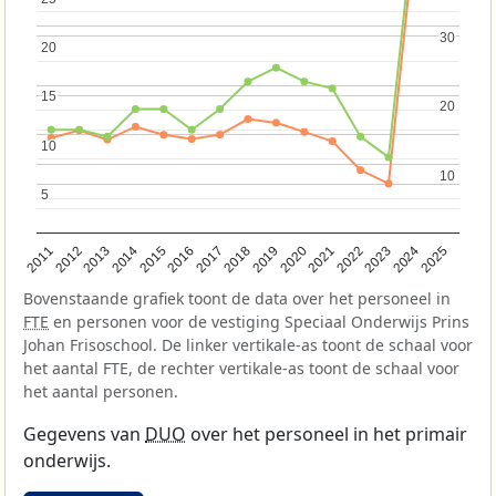
30
30
20
20
15
15
20
20
10
10
10
10
5
5
2013
2018
2023
2015
2020
2025
2012
2017
2022
2014
2019
2024
2011
2016
2021
Bovenstaande grafiek toont de data over het personeel in
FTE
en personen voor de vestiging Speciaal Onderwijs Prins
Johan Frisoschool. De linker vertikale-as toont de schaal voor
het aantal FTE, de rechter vertikale-as toont de schaal voor
het aantal personen.
Gegevens van
DUO
over het personeel in het primair
onderwijs.