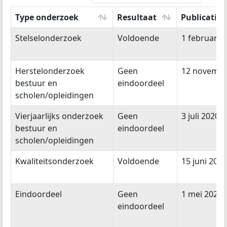
Type onderzoek
Resultaat
Publicatie
Type onderzoek
Resultaat
Publicatie
Stelselonderzoek
Voldoende
1 februari 
Herstelonderzoek
Geen
12 novembe
bestuur en
eindoordeel
scholen/opleidingen
Vierjaarlijks onderzoek
Geen
3 juli 2020
bestuur en
eindoordeel
scholen/opleidingen
Kwaliteitsonderzoek
Voldoende
15 juni 2015
Eindoordeel
Geen
1 mei 2026
eindoordeel