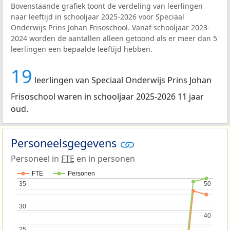
Bovenstaande grafiek toont de verdeling van leerlingen
naar leeftijd in schooljaar 2025-2026 voor Speciaal
Onderwijs Prins Johan Frisoschool. Vanaf schooljaar 2023-
2024 worden de aantallen alleen getoond als er meer dan 5
leerlingen een bepaalde leeftijd hebben.
19
leerlingen van Speciaal Onderwijs Prins Johan
Frisoschool waren in schooljaar 2025-2026 11 jaar
oud.
Personeelsgegevens
Personeel in
FTE
en in personen
FTE
Personen
35
35
50
50
30
30
40
40
25
25