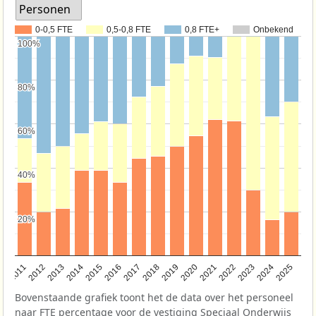
Personen
0-0,5 FTE
0,5-0,8 FTE
0,8 FTE+
Onbekend
100%
100%
80%
80%
60%
60%
40%
40%
20%
20%
2011
2012
2013
2014
2015
2016
2017
2018
2019
2020
2021
2022
2023
2024
2025
Bovenstaande grafiek toont het de data over het personeel
naar FTE percentage voor de vestiging Speciaal Onderwijs