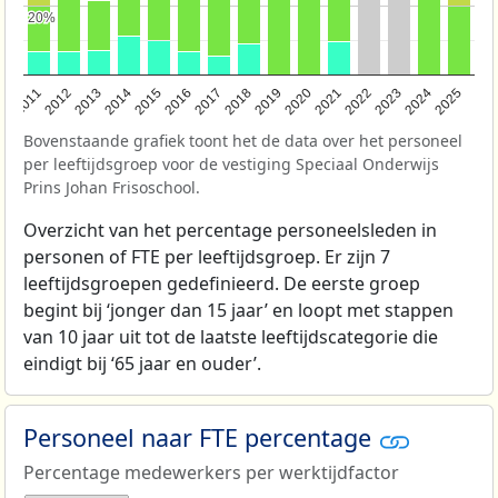
20%
20%
2011
2012
2013
2014
2015
2016
2017
2018
2019
2020
2021
2022
2023
2024
2025
Bovenstaande grafiek toont het de data over het personeel
per leeftijdsgroep voor de vestiging Speciaal Onderwijs
Prins Johan Frisoschool.
Overzicht van het percentage personeelsleden in
personen of FTE per leeftijdsgroep. Er zijn 7
leeftijdsgroepen gedefinieerd. De eerste groep
begint bij ‘jonger dan 15 jaar’ en loopt met stappen
van 10 jaar uit tot de laatste leeftijdscategorie die
eindigt bij ‘65 jaar en ouder’.
Personeel naar FTE percentage
Percentage medewerkers per werktijdfactor