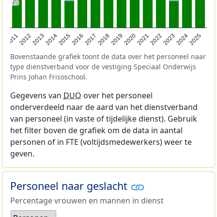
10
10
2011
2012
2013
2014
2015
2016
2017
2018
2019
2020
2021
2022
2023
2024
2025
Bovenstaande grafiek toont de data over het personeel naar
type dienstverband voor de vestiging Speciaal Onderwijs
Prins Johan Frisoschool.
Gegevens van
DUO
over het personeel
onderverdeeld naar de aard van het dienstverband
van personeel (in vaste of tijdelijke dienst). Gebruik
het filter boven de grafiek om de data in aantal
personen of in FTE (voltijdsmedewerkers) weer te
geven.
Personeel naar geslacht
Percentage vrouwen en mannen in dienst