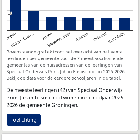
10
10
Oldambt
Tynaarlo
Westerkwartier
Assen
Midden-Gron…
Groningen
Eemsdelta
Bovenstaande grafiek toont het overzicht van het aantal
leerlingen per gemeente voor de 7 meest voorkomende
gemeentes van de huisadressen van de leerlingen van
Speciaal Onderwijs Prins Johan Frisoschool in 2025-2026.
Bekijk de data voor de eerdere schooljaren in de tabel.
De meeste leerlingen (42) van Speciaal Onderwijs
Prins Johan Frisoschool wonen in schooljaar 2025-
2026 de gemeente Groningen.
Toelichting