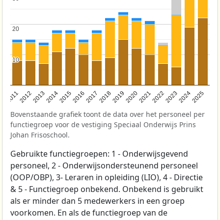
20
20
10
10
2011
2012
2013
2014
2015
2016
2017
2018
2019
2020
2021
2022
2023
2024
2025
Bovenstaande grafiek toont de data over het personeel per
functiegroep voor de vestiging Speciaal Onderwijs Prins
Johan Frisoschool.
Gebruikte functiegroepen: 1 - Onderwijsgevend
personeel, 2 - Onderwijsondersteunend personeel
(OOP/OBP), 3- Leraren in opleiding (LIO), 4 - Directie
& 5 - Functiegroep onbekend. Onbekend is gebruikt
als er minder dan 5 medewerkers in een groep
voorkomen. En als de functiegroep van de