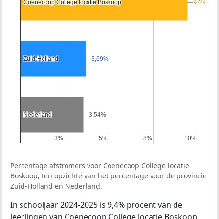
Coenecoop College locatie Boskoop
Coenecoop College locatie Boskoop
9,4%
9,4%
Zuid-Holland
Zuid-Holland
3,69%
3,69%
Nederland
Nederland
3,54%
3,54%
3%
3%
5%
5%
8%
8%
10%
10%
Percentage afstromers voor Coenecoop College locatie
Boskoop, ten opzichte van het percentage voor de provincie
Zuid-Holland en Nederland.
In schooljaar 2024-2025 is 9,4% procent van de
leerlingen van Coenecoop College locatie Boskoop