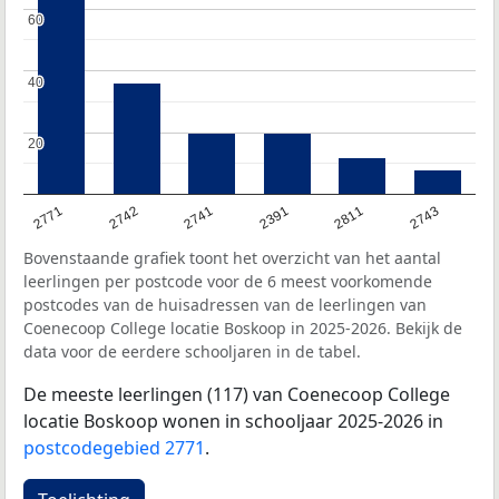
60
60
40
40
20
20
2771
2742
2741
2391
2811
2743
Bovenstaande grafiek toont het overzicht van het aantal
leerlingen per postcode voor de 6 meest voorkomende
postcodes van de huisadressen van de leerlingen van
Coenecoop College locatie Boskoop in 2025-2026. Bekijk de
data voor de eerdere schooljaren in de tabel.
De meeste leerlingen (117) van Coenecoop College
locatie Boskoop wonen in schooljaar 2025-2026 in
postcodegebied 2771
.