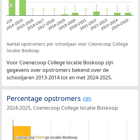
10
10
3
3
2
2
2
2
2
2
1
1
0
0
0
0
0
0
0
0
0
0
13-2014
2014-2015
2015-2016
2016-2017
2017-2018
2018-2019
2019-2020
2020-2021
2021-2022
2022-2023
2023-2024
2024-2025
Aantal opstromers per schooljaar voor Coenecoop College
locatie Boskoop.
Voor Coenecoop College locatie Boskoop zijn
gegevens over opstromers bekend over de
schooljaren 2013-2014 tot en met 2024-2025.
Percentage opstromers
2024-2025, Coenecoop College locatie Boskoop
Coenecoop College locatie Boskoop
Coenecoop College locatie Boskoop
0,94%
0,94%