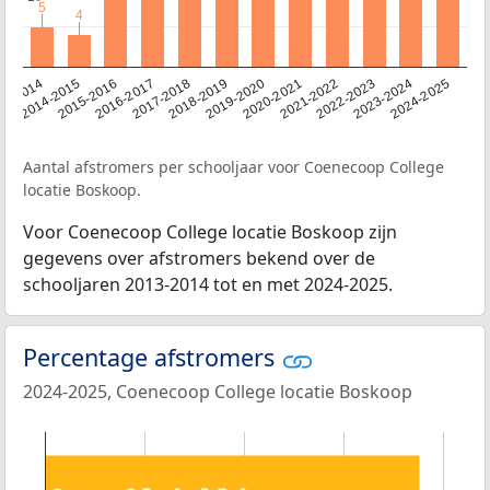
5
5
4
4
13-2014
2014-2015
2015-2016
2016-2017
2017-2018
2018-2019
2019-2020
2020-2021
2021-2022
2022-2023
2023-2024
2024-2025
Aantal afstromers per schooljaar voor Coenecoop College
locatie Boskoop.
Voor Coenecoop College locatie Boskoop zijn
gegevens over afstromers bekend over de
schooljaren 2013-2014 tot en met 2024-2025.
Percentage afstromers
2024-2025, Coenecoop College locatie Boskoop