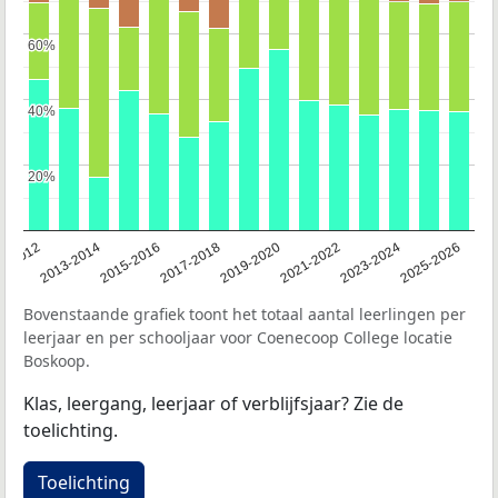
60%
60%
40%
40%
20%
20%
1-2012
2013-2014
2015-2016
2017-2018
2019-2020
2021-2022
2023-2024
2025-2026
Bovenstaande grafiek toont het totaal aantal leerlingen per
leerjaar en per schooljaar voor Coenecoop College locatie
Boskoop.
Klas, leergang, leerjaar of verblijfsjaar? Zie de
toelichting.
Toelichting