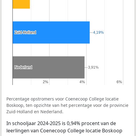
Zuid-Holland
Zuid-Holland
4,19%
4,19%
Nederland
Nederland
3,91%
3,91%
2%
2%
4%
4%
6%
6%
Percentage opstromers voor Coenecoop College locatie
Boskoop, ten opzichte van het percentage voor de provincie
Zuid-Holland en Nederland.
In schooljaar 2024-2025 is 0,94% procent van de
leerlingen van Coenecoop College locatie Boskoop