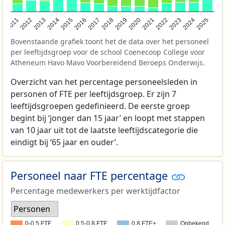
2011
2012
2013
2014
2015
2016
2017
2018
2019
2020
2021
2022
2023
2024
2025
Bovenstaande grafiek toont het de data over het personeel
per leeftijdsgroep voor de school Coenecoop College voor
Atheneum Havo Mavo Voorbereidend Beroeps Onderwijs.
Overzicht van het percentage personeelsleden in
personen of FTE per leeftijdsgroep. Er zijn 7
leeftijdsgroepen gedefinieerd. De eerste groep
begint bij ‘jonger dan 15 jaar’ en loopt met stappen
van 10 jaar uit tot de laatste leeftijdscategorie die
eindigt bij ‘65 jaar en ouder’.
Personeel naar FTE percentage
Percentage medewerkers per werktijdfactor
Personen
0-0,5 FTE
0,5-0,8 FTE
0,8 FTE+
Onbekend