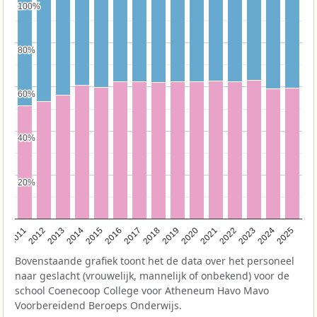
100%
100%
80%
80%
60%
60%
40%
40%
20%
20%
2011
2012
2013
2014
2015
2016
2017
2018
2019
2020
2021
2022
2023
2024
2025
Bovenstaande grafiek toont het de data over het personeel
naar geslacht (vrouwelijk, mannelijk of onbekend) voor de
school Coenecoop College voor Atheneum Havo Mavo
Voorbereidend Beroeps Onderwijs.