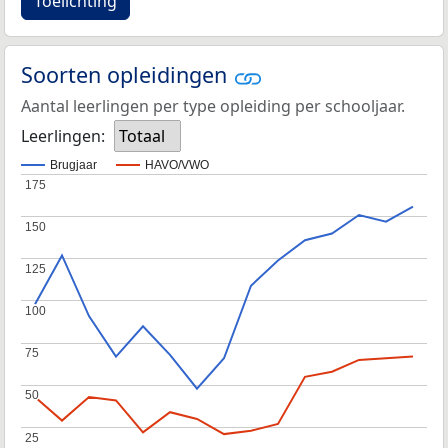
Toelichting
Soorten opleidingen
Aantal leerlingen per type opleiding per schooljaar.
Leerlingen:
Totaal
Brugjaar
HAVO/VWO
175
175
150
150
125
125
100
100
75
75
50
50
25
25