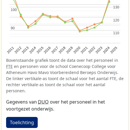
130
130
100
100
120
120
90
90
110
110
2013
2018
2023
2015
2020
2025
2012
2017
2022
2014
2019
2024
2011
2016
2021
Bovenstaande grafiek toont de data over het personeel in
FTE
en personen voor de school Coenecoop College voor
Atheneum Havo Mavo Voorbereidend Beroeps Onderwijs.
De linker vertikale-as toont de schaal voor het aantal FTE, de
rechter vertikale-as toont de schaal voor het aantal
personen.
Gegevens van
DUO
over het personeel in het
voortgezet onderwijs.
Toelichting