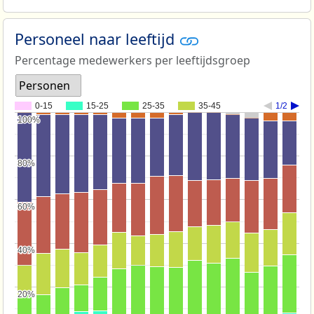
Personeel naar leeftijd
Percentage medewerkers per leeftijdsgroep
Personen
0-15
15-25
25-35
35-45
1/2
100%
100%
80%
80%
60%
60%
40%
40%
20%
20%