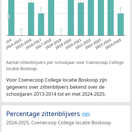
2
2
2
2
2
2
0
0
0
0
13-2014
2014-2015
2015-2016
2016-2017
2017-2018
2018-2019
2019-2020
2020-2021
2021-2022
2022-2023
2023-2024
2024-2025
Aantal zittenblijvers per schooljaar voor Coenecoop College
locatie Boskoop.
Voor Coenecoop College locatie Boskoop zijn
gegevens over zittenblijvers bekend over de
schooljaren 2013-2014 tot en met 2024-2025.
Percentage zittenblijvers
2024-2025, Coenecoop College locatie Boskoop