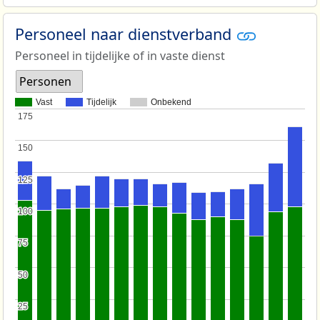
Personeel naar dienstverband
Personeel in tijdelijke of in vaste dienst
Personen
Vast
Tijdelijk
Onbekend
175
175
150
150
125
125
100
100
75
75
50
50
25
25