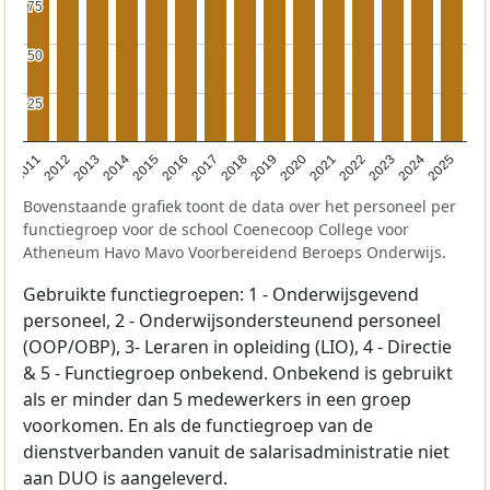
75
75
50
50
25
25
2011
2012
2013
2014
2015
2016
2017
2018
2019
2020
2021
2022
2023
2024
2025
Bovenstaande grafiek toont de data over het personeel per
functiegroep voor de school Coenecoop College voor
Atheneum Havo Mavo Voorbereidend Beroeps Onderwijs.
Gebruikte functiegroepen: 1 - Onderwijsgevend
personeel, 2 - Onderwijsondersteunend personeel
(OOP/OBP), 3- Leraren in opleiding (LIO), 4 - Directie
& 5 - Functiegroep onbekend. Onbekend is gebruikt
als er minder dan 5 medewerkers in een groep
voorkomen. En als de functiegroep van de
dienstverbanden vanuit de salarisadministratie niet
aan DUO is aangeleverd.