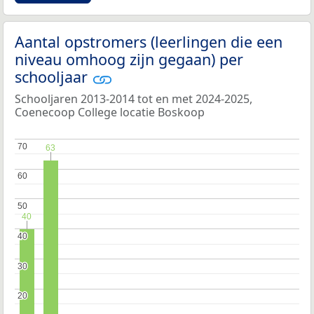
Aantal opstromers (leerlingen die een
niveau omhoog zijn gegaan) per
schooljaar
Schooljaren 2013-2014 tot en met 2024-2025,
Coenecoop College locatie Boskoop
70
70
63
63
60
60
50
50
40
40
40
40
30
30
20
20