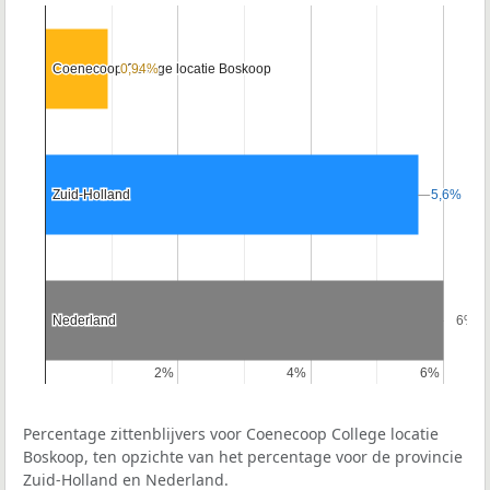
Coenecoop College locatie Boskoop
Coenecoop College locatie Boskoop
0,94%
0,94%
Zuid-Holland
Zuid-Holland
5,6%
5,6%
Nederland
Nederland
6%
6%
2%
2%
4%
4%
6%
6%
Percentage zittenblijvers voor Coenecoop College locatie
Boskoop, ten opzichte van het percentage voor de provincie
Zuid-Holland en Nederland.