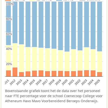
100%
100%
80%
80%
60%
60%
40%
40%
20%
20%
2011
2012
2013
2014
2015
2016
2017
2018
2019
2020
2021
2022
2023
2024
2025
Bovenstaande grafiek toont het de data over het personeel
naar FTE percentage voor de school Coenecoop College voor
Atheneum Havo Mavo Voorbereidend Beroeps Onderwijs.