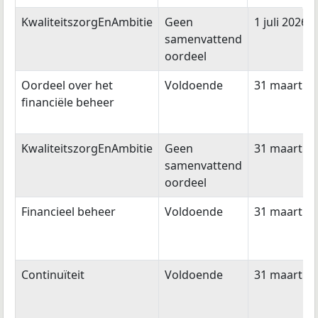
Type onderzoek
Resultaat
Publicatie
KwaliteitszorgEnAmbitie
Geen
1 juli 2026
samenvattend
oordeel
Oordeel over het
Voldoende
31 maart 2
financiële beheer
KwaliteitszorgEnAmbitie
Geen
31 maart 2
samenvattend
oordeel
Financieel beheer
Voldoende
31 maart 2
Continuïteit
Voldoende
31 maart 2