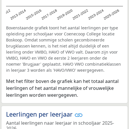
1-2012
2013-2014
2015-2016
2017-2018
2019-2020
2021-2022
2023-2024
2025-2026
Bovenstaande grafiek toont het aantal leerlingen per type
opleiding per schooljaar voor Coenecoop College locatie
Boskoop. Omdat sommige scholen gecombineerde
brugklassen kennen, is het niet altijd duidelijk of een
leerling onder VMBO, HAVO of VWO valt. Daarom zijn voor
VMBO, HAVO en VWO de eerste 2 leerjaren onder de
noemer 'Brugjaar' geplaatst. HAVO VWO combinatieklassen
in leerjaar 3 worden als 'HAVO/VWO' weergegeven.
Met het filter boven de grafiek kan het totaal aantal
leerlingen of het aantal mannelijke of vrouwelijke
leerlingen worden weergegeven.
Leerlingen per leerjaar
Aantal leerlingen naar leerjaar in schooljaar 2025-
2026.