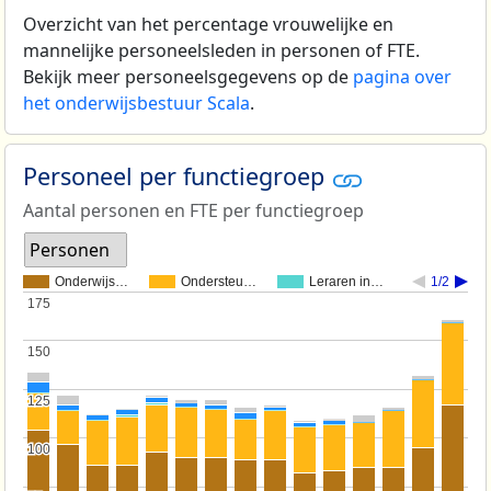
Overzicht van het percentage vrouwelijke en
mannelijke personeelsleden in personen of FTE.
Bekijk meer personeelsgegevens op de
pagina over
het onderwijsbestuur Scala
.
Personeel per functiegroep
Aantal personen en FTE per functiegroep
Personen
Onderwijs…
Ondersteu…
Leraren in…
1/2
175
175
150
150
125
125
100
100