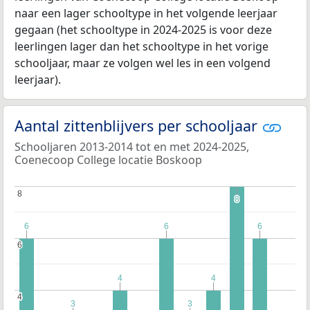
naar een lager schooltype in het volgende leerjaar
gegaan (het schooltype in 2024-2025 is voor deze
leerlingen lager dan het schooltype in het vorige
schooljaar, maar ze volgen wel les in een volgend
leerjaar).
Aantal zittenblijvers per schooljaar
Schooljaren 2013-2014 tot en met 2024-2025,
Coenecoop College locatie Boskoop
8
8
8
8
6
6
6
6
6
6
6
6
4
4
4
4
4
4
3
3
3
3