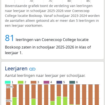
70
70
75
75
80
80
85
85
Bovenstaande grafiek toont de verdeling van leerlingen
naar leerjaar in schooljaar 2025-2026 voor Coenecoop
College locatie Boskoop. Vanaf schooljaar 2023-2024 worden
de aantallen alleen getoond als er meer dan 5 leerlingen in
een leerjaar voorkomen.
81
leerlingen van Coenecoop College locatie
Boskoop zaten in schooljaar 2025-2026 in klas of
leerjaar 1.
Leerjaren
Aantal leerlingen naar leerjaar per schooljaar.
1
2
3
4
5
6
100%
100%
80%
80%