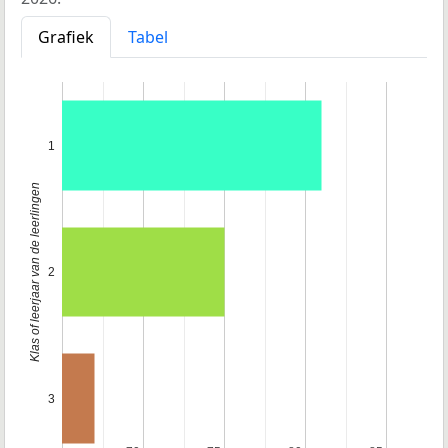
Grafiek
Tabel
1
Klas of leerjaar van de leerlingen
2
3