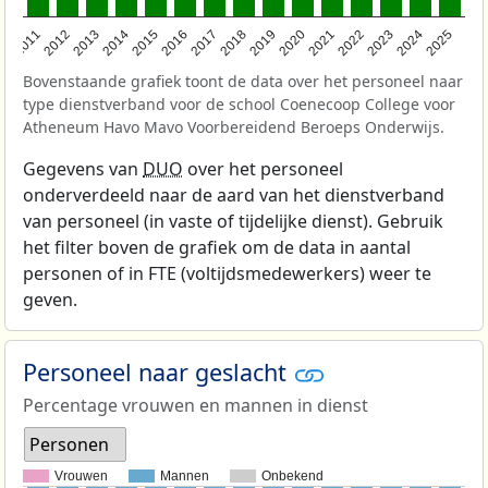
2011
2012
2013
2014
2015
2016
2017
2018
2019
2020
2021
2022
2023
2024
2025
Bovenstaande grafiek toont de data over het personeel naar
type dienstverband voor de school Coenecoop College voor
Atheneum Havo Mavo Voorbereidend Beroeps Onderwijs.
Gegevens van
DUO
over het personeel
onderverdeeld naar de aard van het dienstverband
van personeel (in vaste of tijdelijke dienst). Gebruik
het filter boven de grafiek om de data in aantal
personen of in FTE (voltijdsmedewerkers) weer te
geven.
Personeel naar geslacht
Percentage vrouwen en mannen in dienst
Personen
Vrouwen
Mannen
Onbekend