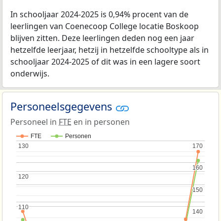
In schooljaar 2024-2025 is 0,94% procent van de
leerlingen van Coenecoop College locatie Boskoop
blijven zitten. Deze leerlingen deden nog een jaar
hetzelfde leerjaar, hetzij in hetzelfde schooltype als in
schooljaar 2024-2025 of dit was in een lagere soort
onderwijs.
Personeelsgegevens
Personeel in
FTE
en in personen
FTE
Personen
130
130
170
170
160
160
120
120
150
150
110
110
140
140