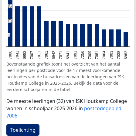
15
15
10
10
5
5
7003
7071
7006
7256
7007
7064
6942
6983
7091
6982
7081
7061
7038
6941
7041
7009
7011
Bovenstaande grafiek toont het overzicht van het aantal
leerlingen per postcode voor de 17 meest voorkomende
postcodes van de huisadressen van de leerlingen van ISK
Houtkamp College in 2025-2026. Bekijk de data voor de
eerdere schooljaren in de tabel.
De meeste leerlingen (32) van ISK Houtkamp College
wonen in schooljaar 2025-2026 in
postcodegebied
7006
.
Toelichting