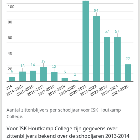
100
100
84
84
80
80
57
57
57
57
60
60
40
40
22
22
19
19
14
14
13
13
12
12
20
20
6
6
5
5
2
2
13-2014
2014-2015
2015-2016
2016-2017
2017-2018
2018-2019
2019-2020
2020-2021
2021-2022
2022-2023
2023-2024
2024-2025
Aantal zittenblijvers per schooljaar voor ISK Houtkamp
College.
Voor ISK Houtkamp College zijn gegevens over
zittenblijvers bekend over de schooljaren 2013-2014