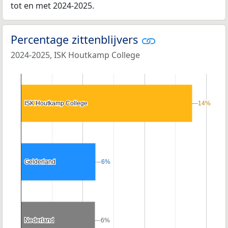
tot en met 2024-2025.
Percentage zittenblijvers
2024-2025, ISK Houtkamp College
ISK Houtkamp College
ISK Houtkamp College
14%
14%
Gelderland
Gelderland
6%
6%
Nederland
Nederland
6%
6%