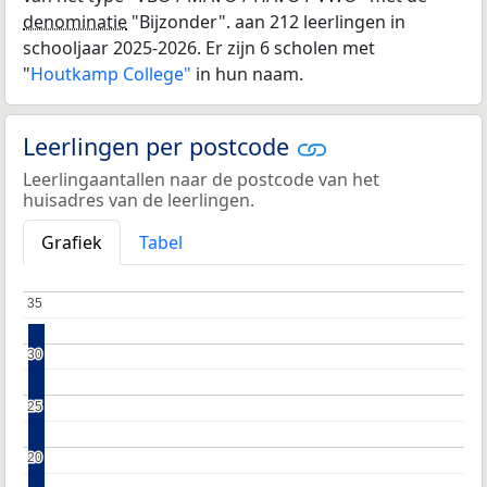
denominatie
"Bijzonder". aan 212 leerlingen in
schooljaar 2025-2026. Er zijn 6 scholen met
"
Houtkamp College"
in hun naam.
Leerlingen per postcode
Leerlingaantallen naar de postcode van het
huisadres van de leerlingen.
Grafiek
Tabel
35
35
30
30
25
25
20
20