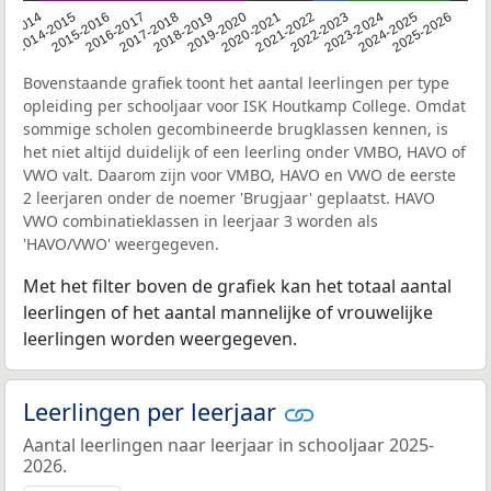
2015-2016
2021-2022
2014-2015
2020-2021
13-2014
2019-2020
2025-2026
2018-2019
2024-2025
2017-2018
2023-2024
2016-2017
2022-2023
Bovenstaande grafiek toont het aantal leerlingen per type
opleiding per schooljaar voor ISK Houtkamp College. Omdat
sommige scholen gecombineerde brugklassen kennen, is
het niet altijd duidelijk of een leerling onder VMBO, HAVO of
VWO valt. Daarom zijn voor VMBO, HAVO en VWO de eerste
2 leerjaren onder de noemer 'Brugjaar' geplaatst. HAVO
VWO combinatieklassen in leerjaar 3 worden als
'HAVO/VWO' weergegeven.
Met het filter boven de grafiek kan het totaal aantal
leerlingen of het aantal mannelijke of vrouwelijke
leerlingen worden weergegeven.
Leerlingen per leerjaar
Aantal leerlingen naar leerjaar in schooljaar 2025-
2026.