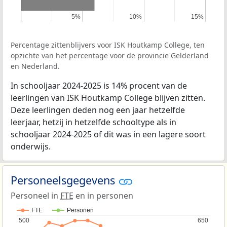
5%
5%
10%
10%
15%
15%
Percentage zittenblijvers voor ISK Houtkamp College, ten
opzichte van het percentage voor de provincie Gelderland
en Nederland.
In schooljaar 2024-2025 is 14% procent van de
leerlingen van ISK Houtkamp College blijven zitten.
Deze leerlingen deden nog een jaar hetzelfde
leerjaar, hetzij in hetzelfde schooltype als in
schooljaar 2024-2025 of dit was in een lagere soort
onderwijs.
Personeelsgegevens
Personeel in
FTE
en in personen
FTE
Personen
500
500
650
650