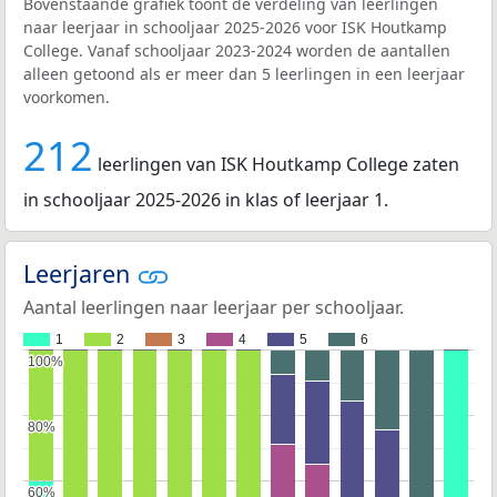
Bovenstaande grafiek toont de verdeling van leerlingen
naar leerjaar in schooljaar 2025-2026 voor ISK Houtkamp
College. Vanaf schooljaar 2023-2024 worden de aantallen
alleen getoond als er meer dan 5 leerlingen in een leerjaar
voorkomen.
212
leerlingen van ISK Houtkamp College zaten
in schooljaar 2025-2026 in klas of leerjaar 1.
Leerjaren
Aantal leerlingen naar leerjaar per schooljaar.
1
2
3
4
5
6
100%
100%
80%
80%
60%
60%