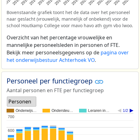
2011
2012
2013
2014
2015
2016
2017
2018
2019
2020
2021
2022
2023
2024
2025
Bovenstaande grafiek toont het de data over het personeel
naar geslacht (vrouwelijk, mannelijk of onbekend) voor de
school Houtkamp College voor mavo havo ath gym vbo lwoo.
Overzicht van het percentage vrouwelijke en
mannelijke personeelsleden in personen of FTE.
Bekijk meer personeelsgegevens op de
pagina over
het onderwijsbestuur Achterhoek VO
.
Personeel per functiegroep
Aantal personen en FTE per functiegroep
Personen
Onderwijs…
Ondersteu…
Leraren in…
1/2
700
700
600
600