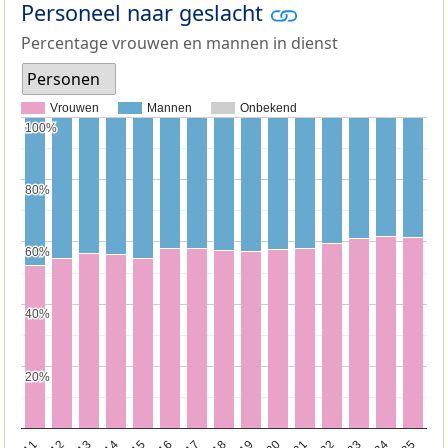
Personeel naar geslacht
Percentage vrouwen en mannen in dienst
Personen
Vrouwen
Mannen
Onbekend
100%
100%
80%
80%
60%
60%
40%
40%
20%
20%