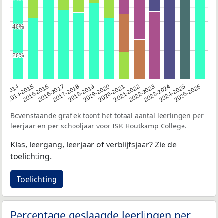
40%
40%
20%
20%
2015-2016
2021-2022
2014-2015
2020-2021
13-2014
2019-2020
2025-2026
2018-2019
2024-2025
2017-2018
2023-2024
2016-2017
2022-2023
Bovenstaande grafiek toont het totaal aantal leerlingen per
leerjaar en per schooljaar voor ISK Houtkamp College.
Klas, leergang, leerjaar of verblijfsjaar? Zie de
toelichting.
Toelichting
Percentage geslaagde leerlingen per