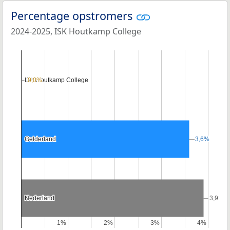
Percentage opstromers
2024-2025, ISK Houtkamp College
ISK Houtkamp College
ISK Houtkamp College
0,0%
0,0%
Gelderland
Gelderland
3,6%
3,6%
Nederland
Nederland
3,91%
3,91%
1%
1%
2%
2%
3%
3%
4%
4%