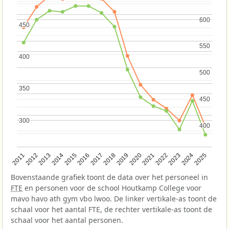
600
600
450
450
550
550
400
400
500
500
350
350
450
450
300
300
400
400
2013
2018
2023
2015
2020
2025
2012
2017
2022
2014
2019
2024
2011
2016
2021
Bovenstaande grafiek toont de data over het personeel in
FTE
en personen voor de school Houtkamp College voor
mavo havo ath gym vbo lwoo. De linker vertikale-as toont de
schaal voor het aantal FTE, de rechter vertikale-as toont de
schaal voor het aantal personen.