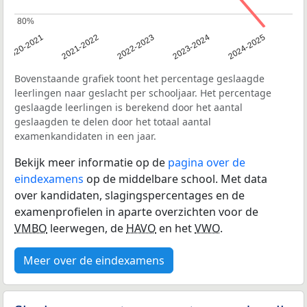
80%
80%
2020-2021
2021-2022
2022-2023
2023-2024
2024-2025
Bovenstaande grafiek toont het percentage geslaagde
leerlingen naar geslacht per schooljaar. Het percentage
geslaagde leerlingen is berekend door het aantal
geslaagden te delen door het totaal aantal
examenkandidaten in een jaar.
Bekijk meer informatie op de
pagina over de
eindexamens
op de middelbare school. Met data
over kandidaten, slagingspercentages en de
examenprofielen in aparte overzichten voor de
VMBO
leerwegen, de
HAVO
en het
VWO
.
Meer over de eindexamens