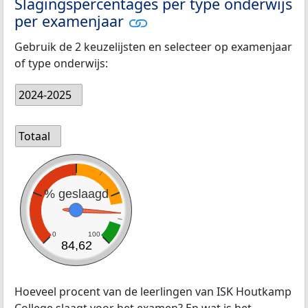
Slagingspercentages per type onderwijs
per examenjaar
Gebruik de 2 keuzelijsten en selecteer op examenjaar
of type onderwijs:
2024-2025
Totaal
% geslaagd
0
100
84,62
Hoeveel procent van de leerlingen van ISK Houtkamp