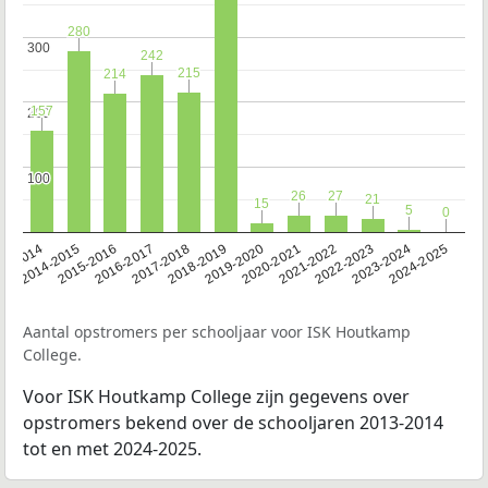
280
280
300
300
242
242
215
215
214
214
157
157
200
200
100
100
26
26
27
27
21
21
15
15
5
5
0
0
13-2014
2014-2015
2015-2016
2016-2017
2017-2018
2018-2019
2019-2020
2020-2021
2021-2022
2022-2023
2023-2024
2024-2025
Aantal opstromers per schooljaar voor ISK Houtkamp
College.
Voor ISK Houtkamp College zijn gegevens over
opstromers bekend over de schooljaren 2013-2014
tot en met 2024-2025.