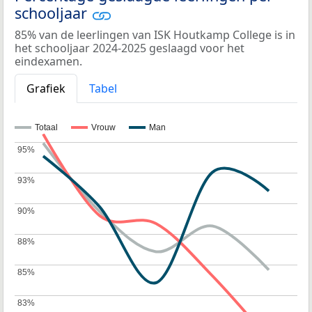
schooljaar
85% van de leerlingen van ISK Houtkamp College is in
het schooljaar 2024-2025 geslaagd voor het
eindexamen.
Grafiek
Tabel
Totaal
Vrouw
Man
95%
95%
93%
93%
90%
90%
88%
88%
85%
85%
83%
83%