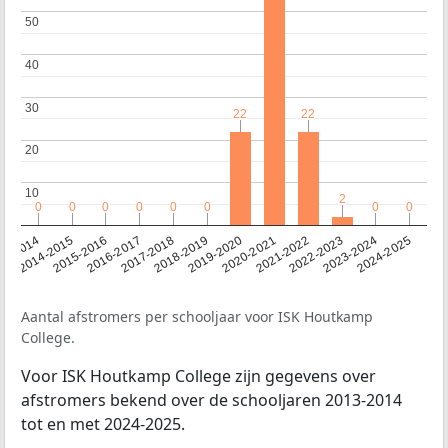
50
50
40
40
30
30
22
22
22
22
20
20
10
10
2
2
0
0
0
0
0
0
0
0
0
0
0
0
0
0
0
0
13-2014
2014-2015
2015-2016
2016-2017
2017-2018
2018-2019
2019-2020
2020-2021
2021-2022
2022-2023
2023-2024
2024-2025
Aantal afstromers per schooljaar voor ISK Houtkamp
College.
Voor ISK Houtkamp College zijn gegevens over
afstromers bekend over de schooljaren 2013-2014
tot en met 2024-2025.