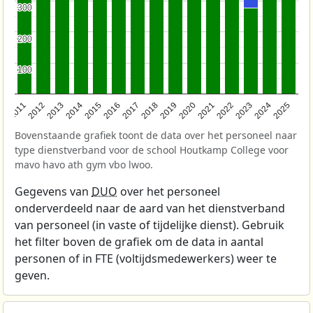
300
300
200
200
100
100
2011
2012
2013
2014
2015
2016
2017
2018
2019
2020
2021
2022
2023
2024
2025
Bovenstaande grafiek toont de data over het personeel naar
type dienstverband voor de school Houtkamp College voor
mavo havo ath gym vbo lwoo.
Gegevens van
DUO
over het personeel
onderverdeeld naar de aard van het dienstverband
van personeel (in vaste of tijdelijke dienst). Gebruik
het filter boven de grafiek om de data in aantal
personen of in FTE (voltijdsmedewerkers) weer te
geven.