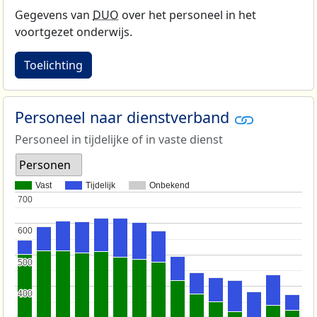
Gegevens van
DUO
over het personeel in het
voortgezet onderwijs.
Toelichting
Personeel naar dienstverband
Personeel in tijdelijke of in vaste dienst
Personen
Vast
Tijdelijk
Onbekend
700
700
600
600
500
500
400
400