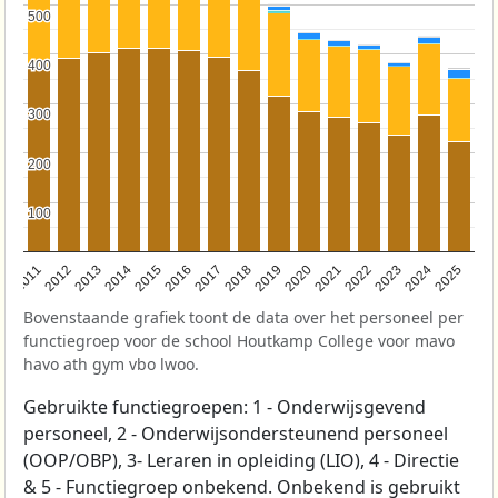
500
500
400
400
300
300
200
200
100
100
2011
2012
2013
2014
2015
2016
2017
2018
2019
2020
2021
2022
2023
2024
2025
Bovenstaande grafiek toont de data over het personeel per
functiegroep voor de school Houtkamp College voor mavo
havo ath gym vbo lwoo.
Gebruikte functiegroepen: 1 - Onderwijsgevend
personeel, 2 - Onderwijsondersteunend personeel
(OOP/OBP), 3- Leraren in opleiding (LIO), 4 - Directie
& 5 - Functiegroep onbekend. Onbekend is gebruikt