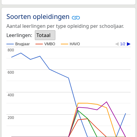
Soorten opleidingen
Aantal leerlingen per type opleiding per schooljaar.
Leerlingen:
Totaal
Brugjaar
VMBO
HAVO
1/2
800
800
600
600
400
400
200
200