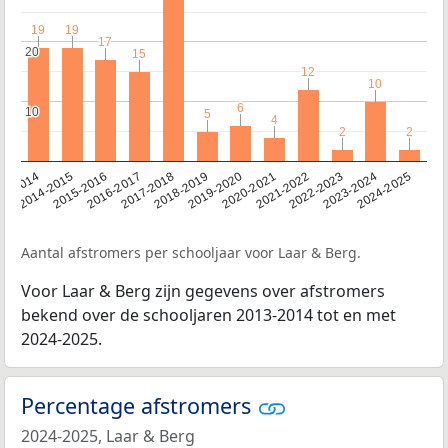
19
19
19
19
17
17
20
20
15
15
12
12
10
10
6
6
10
10
5
5
4
4
2
2
2
2
13-2014
2014-2015
2015-2016
2016-2017
2017-2018
2018-2019
2019-2020
2020-2021
2021-2022
2022-2023
2023-2024
2024-2025
Aantal afstromers per schooljaar voor Laar & Berg.
Voor Laar & Berg zijn gegevens over afstromers
bekend over de schooljaren 2013-2014 tot en met
2024-2025.
Percentage afstromers
2024-2025, Laar & Berg