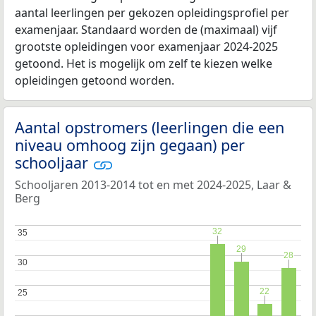
aantal leerlingen per gekozen opleidingsprofiel per
examenjaar. Standaard worden de (maximaal) vijf
grootste opleidingen voor examenjaar 2024-2025
getoond. Het is mogelijk om zelf te kiezen welke
opleidingen getoond worden.
Aantal opstromers (leerlingen die een
niveau omhoog zijn gegaan) per
schooljaar
Schooljaren 2013-2014 tot en met 2024-2025, Laar &
Berg
32
32
35
35
29
29
28
28
30
30
22
22
25
25