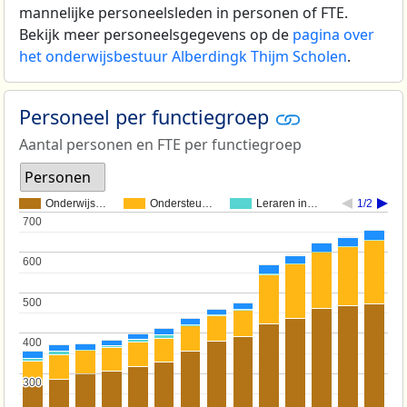
mannelijke personeelsleden in personen of FTE.
Bekijk meer personeelsgegevens op de
pagina over
het onderwijsbestuur Alberdingk Thijm Scholen
.
Personeel per functiegroep
Aantal personen en FTE per functiegroep
Personen
Onderwijs…
Ondersteu…
Leraren in…
1/2
700
700
600
600
500
500
400
400
300
300