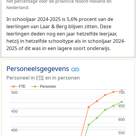
het percentage voor de provincie Noord-Holland en
Nederland.
In schooljaar 2024-2025 is 5,6% procent van de
leerlingen van Laar & Berg blijven zitten. Deze
leerlingen deden nog een jaar hetzelfde leerjaar,
hetzij in hetzelfde schooltype als in schooljaar 2024-
2025 of dit was in een lagere soort onderwijs.
Personeelsgegevens
Personeel in
FTE
en in personen
FTE
Personen
500
500
700
700
650
650
450
450
600
600
400
400
550
550