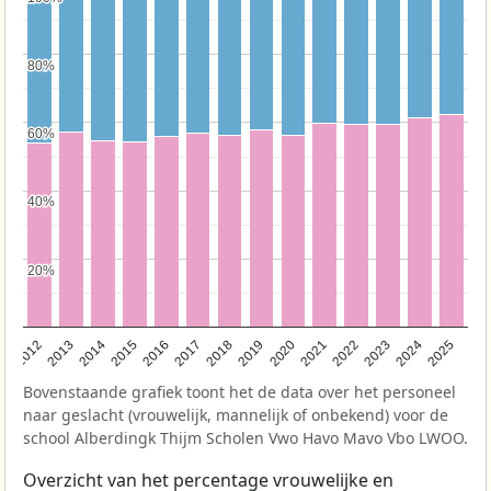
80%
80%
60%
60%
40%
40%
20%
20%
2015
2022
2013
2020
2018
2025
2016
2023
2014
2021
2012
2019
2017
2024
Bovenstaande grafiek toont het de data over het personeel
naar geslacht (vrouwelijk, mannelijk of onbekend) voor de
school Alberdingk Thijm Scholen Vwo Havo Mavo Vbo LWOO.
Overzicht van het percentage vrouwelijke en