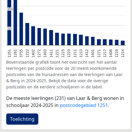
100
100
50
50
1251
1261
3755
1222
1402
1272
1403
1411
1221
1215
1223
1211
1213
1412
1401
1271
1217
1406
1216
1214
Bovenstaande grafiek toont het overzicht van het aantal
leerlingen per postcode voor de 20 meest voorkomende
postcodes van de huisadressen van de leerlingen van Laar
& Berg in 2024-2025. Bekijk de data voor de overige
postcodes en de eerdere schooljaren in de tabel.
De meeste leerlingen (231) van Laar & Berg wonen in
schooljaar 2024-2025 in
postcodegebied 1251
.
Toelichting