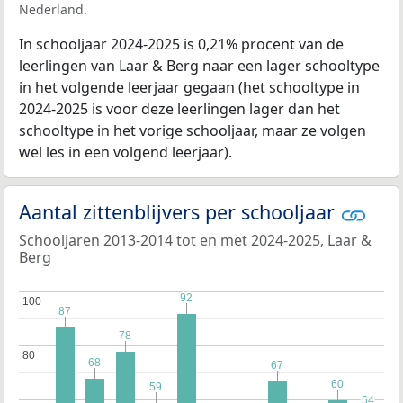
Nederland.
In schooljaar 2024-2025 is 0,21% procent van de
leerlingen van Laar & Berg naar een lager schooltype
in het volgende leerjaar gegaan (het schooltype in
2024-2025 is voor deze leerlingen lager dan het
schooltype in het vorige schooljaar, maar ze volgen
wel les in een volgend leerjaar).
Aantal zittenblijvers per schooljaar
Schooljaren 2013-2014 tot en met 2024-2025, Laar &
Berg
92
92
100
100
87
87
78
78
80
80
68
68
67
67
60
60
59
59
54
54