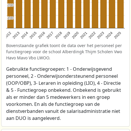
200
200
100
100
2015
2022
2013
2020
2018
2025
2016
2023
2014
2021
2012
2019
2017
2024
Bovenstaande grafiek toont de data over het personeel per
functiegroep voor de school Alberdingk Thijm Scholen Vwo
Havo Mavo Vbo LWOO.
Gebruikte functiegroepen: 1 - Onderwijsgevend
personeel, 2 - Onderwijsondersteunend personeel
(OOP/OBP), 3- Leraren in opleiding (LIO), 4 - Directie
& 5 - Functiegroep onbekend. Onbekend is gebruikt
als er minder dan 5 medewerkers in een groep
voorkomen. En als de functiegroep van de
dienstverbanden vanuit de salarisadministratie niet
aan DUO is aangeleverd.