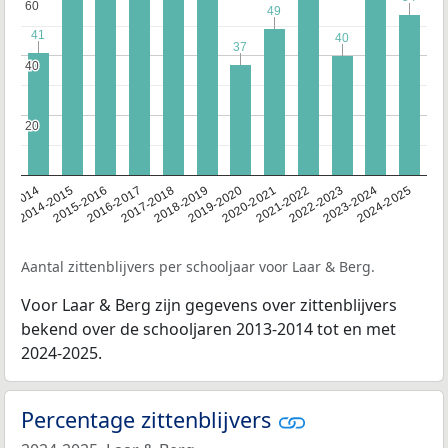
60
60
49
49
41
41
40
40
37
37
40
40
20
20
13-2014
2014-2015
2015-2016
2016-2017
2017-2018
2018-2019
2019-2020
2020-2021
2021-2022
2022-2023
2023-2024
2024-2025
Aantal zittenblijvers per schooljaar voor Laar & Berg.
Voor Laar & Berg zijn gegevens over zittenblijvers
bekend over de schooljaren 2013-2014 tot en met
2024-2025.
Percentage zittenblijvers