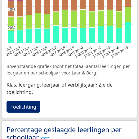
40%
40%
20%
20%
11-2012
2018-2019
2016-2017
2023-2024
2014-2015
2021-2022
2012-2013
2019-2020
2017-2018
2024-2025
2015-2016
2022-2023
2013-2014
2020-2021
Bovenstaande grafiek toont het totaal aantal leerlingen per
leerjaar en per schooljaar voor Laar & Berg.
Klas, leergang, leerjaar of verblijfsjaar? Zie de
toelichting.
Toelichting
Percentage geslaagde leerlingen per
schooljaar