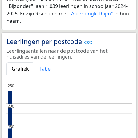
"Bijzonder". aan 1.039 leerlingen in schooljaar 2024-
2025. Er zijn 9 scholen met "
Alberdingk Thijm"
in hun
naam.
Leerlingen per postcode
Leerlingaantallen naar de postcode van het
huisadres van de leerlingen.
Grafiek
Tabel
250
250
200
200
150
150