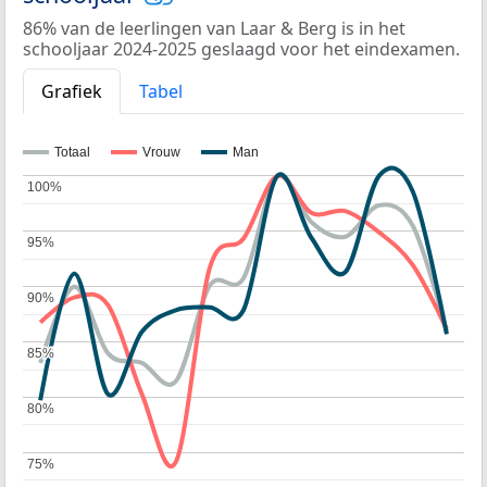
86% van de leerlingen van Laar & Berg is in het
schooljaar 2024-2025 geslaagd voor het eindexamen.
Grafiek
Tabel
Totaal
Vrouw
Man
100%
100%
95%
95%
90%
90%
85%
85%
80%
80%
75%
75%