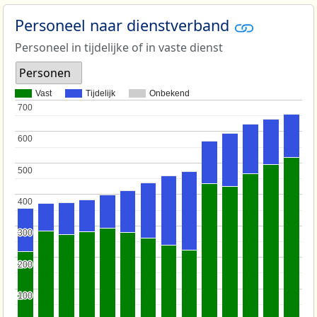
Personeel naar dienstverband
Personeel in tijdelijke of in vaste dienst
Personen
Vast
Tijdelijk
Onbekend
700
700
600
600
500
500
400
400
300
300
200
200
100
100