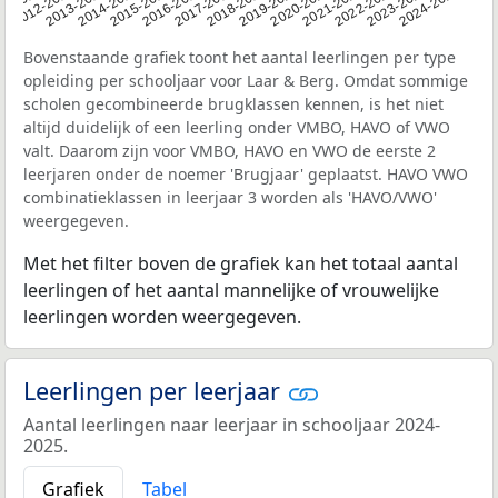
11-2012
2018-2019
2016-2017
2023-2024
2014-2015
2021-2022
2012-2013
2019-2020
2017-2018
2024-2025
2015-2016
2022-2023
2013-2014
2020-2021
Bovenstaande grafiek toont het aantal leerlingen per type
opleiding per schooljaar voor Laar & Berg. Omdat sommige
scholen gecombineerde brugklassen kennen, is het niet
altijd duidelijk of een leerling onder VMBO, HAVO of VWO
valt. Daarom zijn voor VMBO, HAVO en VWO de eerste 2
leerjaren onder de noemer 'Brugjaar' geplaatst. HAVO VWO
combinatieklassen in leerjaar 3 worden als 'HAVO/VWO'
weergegeven.
Met het filter boven de grafiek kan het totaal aantal
leerlingen of het aantal mannelijke of vrouwelijke
leerlingen worden weergegeven.
Leerlingen per leerjaar
Aantal leerlingen naar leerjaar in schooljaar 2024-
2025.
Grafiek
Tabel