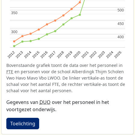
500
500
350
350
450
450
300
300
400
400
2015
2022
2018
2025
2014
2021
2017
2024
2013
2020
2016
2023
2012
2019
Bovenstaande grafiek toont de data over het personeel in
FTE
en personen voor de school Alberdingk Thijm Scholen
Vwo Havo Mavo Vbo LWOO. De linker vertikale-as toont de
schaal voor het aantal FTE, de rechter vertikale-as toont de
schaal voor het aantal personen.
Gegevens van
DUO
over het personeel in het
voortgezet onderwijs.
Toelichting