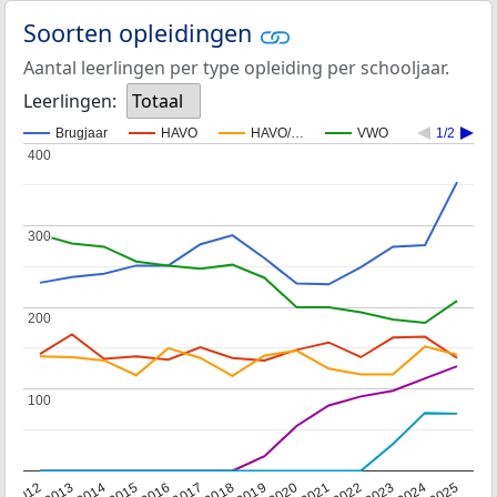
Soorten opleidingen
Aantal leerlingen per type opleiding per schooljaar.
Leerlingen:
Totaal
Brugjaar
HAVO
HAVO/…
VWO
1/2
400
400
300
300
200
200
100
100