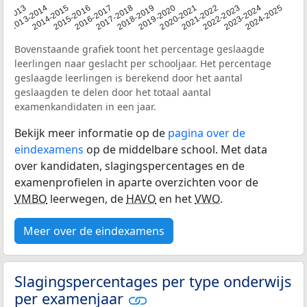
2014-2015
2020-2021
2013-2014
2019-2020
12-2013
2018-2019
2024-2025
2017-2018
2023-2024
2016-2017
2022-2023
2015-2016
2021-2022
Bovenstaande grafiek toont het percentage geslaagde
leerlingen naar geslacht per schooljaar. Het percentage
geslaagde leerlingen is berekend door het aantal
geslaagden te delen door het totaal aantal
examenkandidaten in een jaar.
Bekijk meer informatie op de
pagina over de
eindexamens
op de middelbare school. Met data
over kandidaten, slagingspercentages en de
examenprofielen in aparte overzichten voor de
VMBO
leerwegen, de
HAVO
en het
VWO
.
Meer over de eindexamens
Slagingspercentages per type onderwijs
per examenjaar