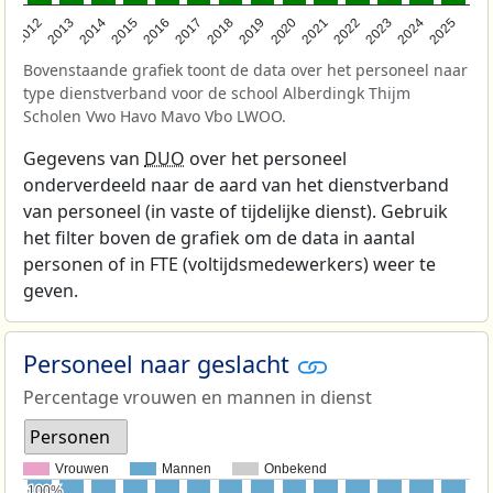
2015
2022
2013
2020
2018
2025
2016
2023
2014
2021
2012
2019
2017
2024
Bovenstaande grafiek toont de data over het personeel naar
type dienstverband voor de school Alberdingk Thijm
Scholen Vwo Havo Mavo Vbo LWOO.
Gegevens van
DUO
over het personeel
onderverdeeld naar de aard van het dienstverband
van personeel (in vaste of tijdelijke dienst). Gebruik
het filter boven de grafiek om de data in aantal
personen of in FTE (voltijdsmedewerkers) weer te
geven.
Personeel naar geslacht
Percentage vrouwen en mannen in dienst
Personen
Vrouwen
Mannen
Onbekend
100%
100%