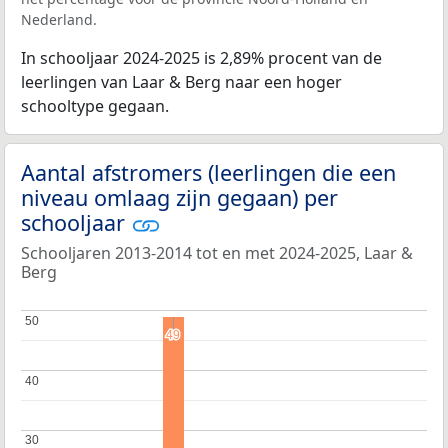
Nederland.
In schooljaar 2024-2025 is 2,89% procent van de
leerlingen van Laar & Berg naar een hoger
schooltype gegaan.
Aantal afstromers (leerlingen die een
niveau omlaag zijn gegaan) per
schooljaar
Schooljaren 2013-2014 tot en met 2024-2025, Laar &
Berg
50
50
49
49
40
40
30
30