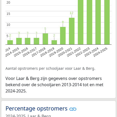
20
20
12
12
15
15
8
8
10
10
5
5
3
3
3
3
3
3
2
2
2
2
5
5
13-2014
2014-2015
2015-2016
2016-2017
2017-2018
2018-2019
2019-2020
2020-2021
2021-2022
2022-2023
2023-2024
2024-2025
Aantal opstromers per schooljaar voor Laar & Berg.
Voor Laar & Berg zijn gegevens over opstromers
bekend over de schooljaren 2013-2014 tot en met
2024-2025.
Percentage opstromers
2024-2025, Laar & Berg