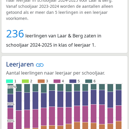
naar leerjaar in schooljaar 2024-2025 voor Laar & Berg.
Vanaf schooljaar 2023-2024 worden de aantallen alleen
getoond als er meer dan 5 leerlingen in een leerjaar
voorkomen.
236
leerlingen van Laar & Berg zaten in
schooljaar 2024-2025 in klas of leerjaar 1.
Leerjaren
Aantal leerlingen naar leerjaar per schooljaar.
1
2
3
4
5
6
100%
100%
80%
80%
60%
60%