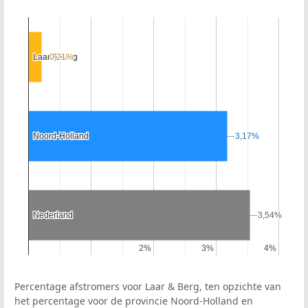
Laar & Berg
Laar & Berg
0,21%
0,21%
Noord-Holland
Noord-Holland
3,17%
3,17%
Nederland
Nederland
3,54%
3,54%
2%
2%
3%
3%
4%
4%
Percentage afstromers voor Laar & Berg, ten opzichte van
het percentage voor de provincie Noord-Holland en