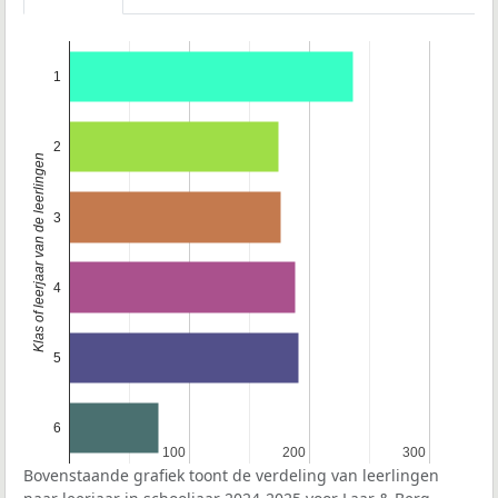
1
2
Klas of leerjaar van de leerlingen
3
4
5
6
100
100
200
200
300
300
Bovenstaande grafiek toont de verdeling van leerlingen