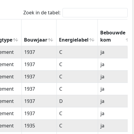
Zoek in de tabel:
Bebouwde
gtype
Bouwjaar
Energielabel
kom
gtype
Bouwjaar
Energielabel
Bebouwde
tement
1937
C
ja
kom
tement
1937
C
ja
tement
1937
C
ja
tement
1937
C
ja
tement
1937
D
ja
tement
1937
C
ja
tement
1935
C
ja