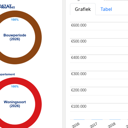
Grafiek
Tabel
€600.000
€600.000
€500.000
€500.000
€400.000
€400.000
€300.000
€300.000
€200.000
€200.000
€100.000
€100.000
2
2016
2018
2017