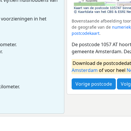
 voorzieningen in het
Bovenstaande afbeelding toon
de geografie van de
numeriek
postcodekaart
.
De postcode 1057 AT hoort
lometer.
gemeente Amsterdam. Deze
r.
Download de postcodedat
Amsterdam
of voor heel
N
Vorige postcode
Volg
kilometer.