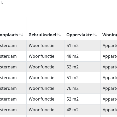
T.
onplaats
Gebruiksdoel
Oppervlakte
Wonin
onplaats
Gebruiksdoel
Oppervlakte
Wonin
sterdam
Woonfunctie
51 m2
Appar
sterdam
Woonfunctie
48 m2
Appar
sterdam
Woonfunctie
52 m2
Appar
sterdam
Woonfunctie
51 m2
Appar
sterdam
Woonfunctie
76 m2
Appar
sterdam
Woonfunctie
52 m2
Appar
sterdam
Woonfunctie
48 m2
Appar