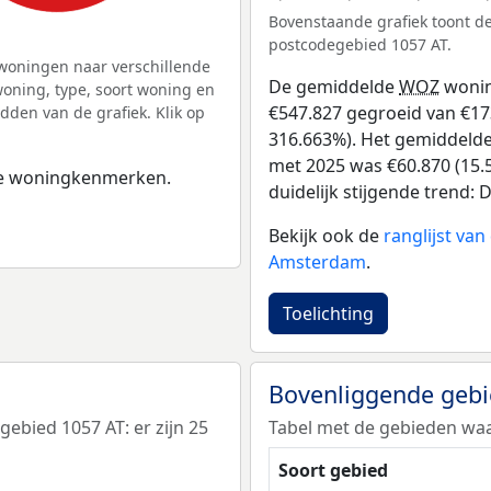
Bovenstaande grafiek toont 
postcodegebied 1057 AT.
woningen naar verschillende
De gemiddelde
WOZ
wonin
ning, type, soort woning en
€547.827 gegroeid van €173
dden van de grafiek. Klik op
316.663%). Het gemiddelde 
met 2025 was €60.870 (15.5
 de woningkenmerken.
duidelijk stijgende trend: De
Bekijk ook de
ranglijst va
Amsterdam
.
Toelichting
Bovenliggende geb
bied 1057 AT: er zijn 25
Tabel met de gebieden waa
Soort gebied