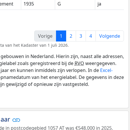
tement
1935
G
ja
Vorige
1
2
3
4
Volgende
ta van het Kadaster van 1 juli 2026.
gebouwen in Nederland. Hierin zijn, naast alle adressen,
gielabel zoals geregistreerd bij de
RVO
weergegeven.
0 jaar en kunnen inmiddels zijn verlopen. In de
Excel-
 opnamedatum van het energielabel. De gegevens in deze
n gewijzigd of opnieuw zijn vastgesteld.
jaar
de
in postcodegebied 1057 AT was €548.000 in 2025.