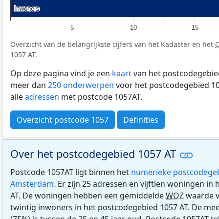
Inwoners
Inwoners
5
10
15
Overzicht van de belangrijkste cijfers van het Kadaster en het
1057 AT.
Op deze pagina vind je een
kaart
van het postcodegebied
meer dan
250 onderwerpen
voor het postcodegebied 10
alle
adressen
met postcode 1057AT.
Overzicht postcode 1057
Definities
Over het postcodegebied 1057 AT
Postcode 1057AT ligt binnen het
numerieke postcodege
Amsterdam
. Er zijn 25 adressen en vijftien woningen i
AT. De woningen hebben een gemiddelde
WOZ
waarde v
twintig inwoners in het postcodegebied 1057 AT. De me
(75%) is tussen de 25 en 45 jaar oud. Postcode 1057AT te