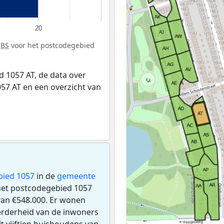
20
CBS
voor het postcodegebied
 1057 AT, de data over
57 AT en een overzicht van
bied 1057
in de
gemeente
n het postcodegebied 1057
an €548.000. Er wonen
erderheid van de inwoners
lt vijftien huishoudens van