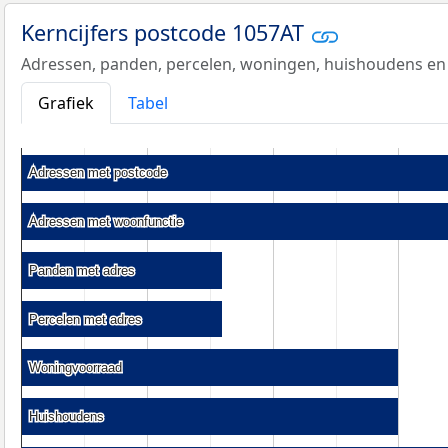
Kerncijfers postcode 1057AT
Adressen, panden, percelen, woningen, huishoudens en
Grafiek
Tabel
Adressen met postcode
Adressen met postcode
Adressen met woonfunctie
Adressen met woonfunctie
Panden met adres
Panden met adres
Percelen met adres
Percelen met adres
Woningvoorraad
Woningvoorraad
Huishoudens
Huishoudens