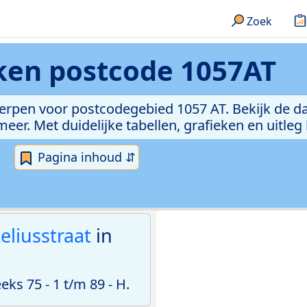
Zoek
eken
postcode 1057AT
erpen voor postcodegebied 1057 AT. Bekijk de da
er. Met duidelijke tabellen, grafieken en uitleg
Pagina inhoud ⇵
eliusstraat
in
s 75 - 1 t/m 89 - H.