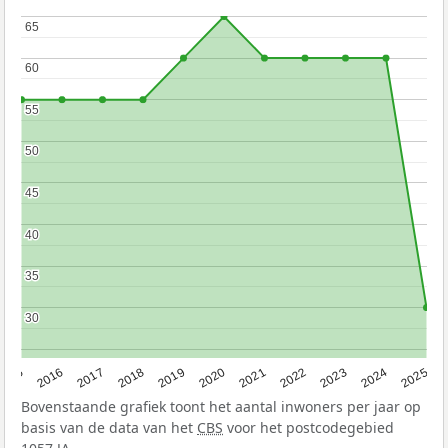
65
65
60
60
55
55
50
50
45
45
40
40
35
35
30
30
2015
2016
2017
2018
2019
2020
2021
2022
2023
2024
2025
Bovenstaande grafiek toont het aantal inwoners per jaar op
basis van de data van het
CBS
voor het postcodegebied