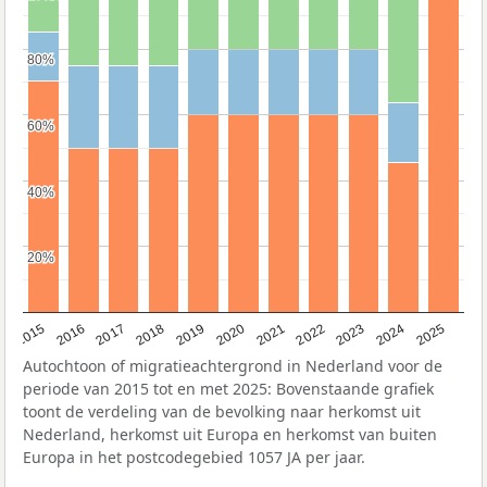
80%
80%
60%
60%
40%
40%
20%
20%
2019
2022
2017
2025
2020
2015
2023
2018
2021
2016
2024
Autochtoon of migratieachtergrond in Nederland voor de
periode van 2015 tot en met 2025: Bovenstaande grafiek
toont de verdeling van de bevolking naar herkomst uit
Nederland, herkomst uit Europa en herkomst van buiten
Europa in het postcodegebied 1057 JA per jaar.