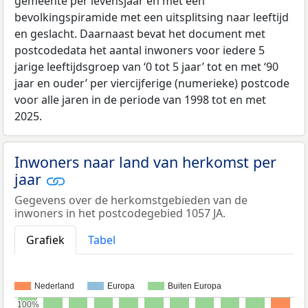
gemeente per levensjaar en met een
bevolkingspiramide met een uitsplitsing naar leeftijd
en geslacht. Daarnaast bevat het document met
postcodedata het aantal inwoners voor iedere 5
jarige leeftijdsgroep van ‘0 tot 5 jaar’ tot en met ‘90
jaar en ouder’ per viercijferige (numerieke) postcode
voor alle jaren in de periode van 1998 tot en met
2025.
Inwoners naar land van herkomst per
jaar
Gegevens over de herkomstgebieden van de
inwoners in het postcodegebied 1057 JA.
Grafiek
Tabel
Nederland
Europa
Buiten Europa
100%
100%