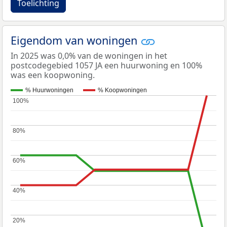
Toelichting
Eigendom van woningen
In 2025 was 0,0% van de woningen in het
postcodegebied 1057 JA een huurwoning en 100%
was een koopwoning.
% Huurwoningen
% Koopwoningen
100%
100%
80%
80%
60%
60%
40%
40%
20%
20%