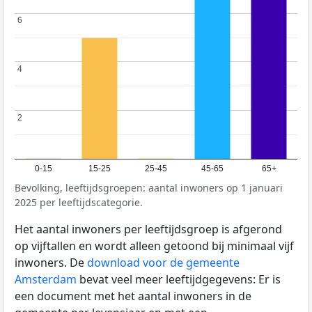
6
6
4
4
2
2
0-15
15-25
25-45
45-65
65+
Bevolking, leeftijdsgroepen: aantal inwoners op 1 januari
2025 per leeftijdscategorie.
Het aantal inwoners per leeftijdsgroep is afgerond
op vijftallen en wordt alleen getoond bij minimaal vijf
inwoners. De
download voor de gemeente
Amsterdam
bevat veel meer leeftijdgegevens: Er is
een document met het aantal inwoners in de