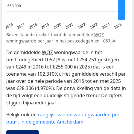
€50.000
€50.000
2016
2017
2018
2019
2020
2021
2022
2023
2024
2025
Bovenstaande grafiek toont de gemiddelde
WOZ
woningwaarde per jaar in het postcodegebied 1057 JA.
De gemiddelde
WOZ
woningwaarde in het
postcodegebied 1057 JA is met €254.751 gestegen
van €249 in 2016 tot €255.000 in 2025 (dat is een
toename van 102.310%). Het gemiddelde verschil per
jaar over de hele periode van 2016 tot en met 2025
was €28.306 (4.970%). De ontwikkeling van de data in
de tijd volgt een duidelijk stijgende trend: De cijfers
stijgen bijna ieder jaar.
Bekijk ook de
ranglijst van de woningwaarden per
buurt in de gemeente Amsterdam
.