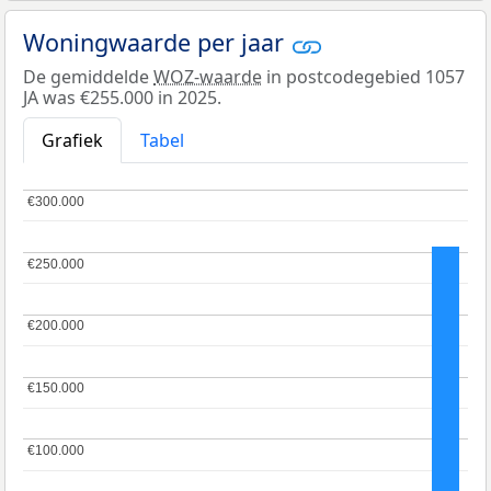
Woningwaarde per jaar
De gemiddelde
WOZ-waarde
in postcodegebied 1057
JA was €255.000 in 2025.
Grafiek
Tabel
€300.000
€300.000
€250.000
€250.000
€200.000
€200.000
€150.000
€150.000
€100.000
€100.000