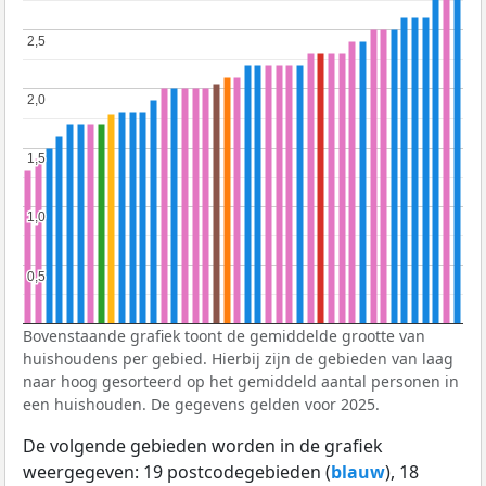
2,5
2,5
2,0
2,0
1,5
1,5
1,0
1,0
0,5
0,5
Bovenstaande grafiek toont de gemiddelde grootte van
huishoudens per gebied. Hierbij zijn de gebieden van laag
naar hoog gesorteerd op het gemiddeld aantal personen in
een huishouden. De gegevens gelden voor 2025.
De volgende gebieden worden in de grafiek
weergegeven: 19 postcodegebieden (
blauw
), 18