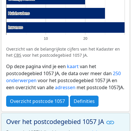
Huishoudens
Huishoudens
Inwoners
Inwoners
10
20
Overzicht van de belangrijkste cijfers van het Kadaster en
het
CBS
voor het postcodegebied 1057 JA.
Op deze pagina vind je een
kaart
van het
postcodegebied 1057 JA, de data over meer dan
250
onderwerpen
voor het postcodegebied 1057 JA en
een overzicht van alle
adressen
met postcode 1057JA.
Overzicht postcode 1057
Definities
Over het postcodegebied 1057 JA