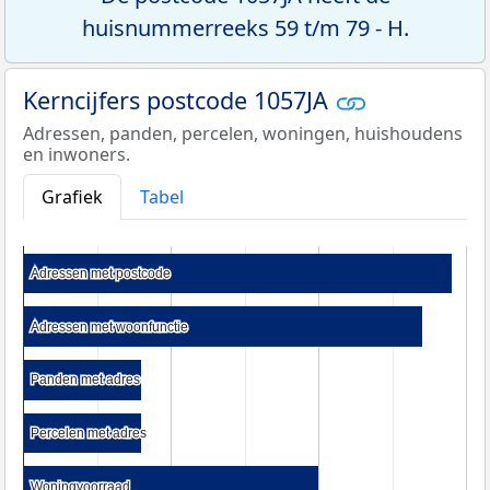
huisnummerreeks 59 t/m 79 - H.
Kerncijfers postcode 1057JA
Adressen, panden, percelen, woningen, huishoudens
en inwoners.
Grafiek
Tabel
Adressen met postcode
Adressen met postcode
Adressen met woonfunctie
Adressen met woonfunctie
Panden met adres
Panden met adres
Percelen met adres
Percelen met adres
Woningvoorraad
Woningvoorraad