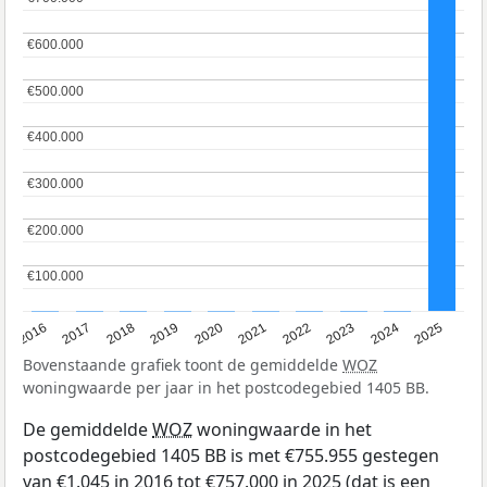
€600.000
€600.000
€500.000
€500.000
€400.000
€400.000
€300.000
€300.000
€200.000
€200.000
€100.000
€100.000
2016
2017
2018
2019
2020
2021
2022
2023
2024
2025
Bovenstaande grafiek toont de gemiddelde
WOZ
woningwaarde per jaar in het postcodegebied 1405 BB.
De gemiddelde
WOZ
woningwaarde in het
postcodegebied 1405 BB is met €755.955 gestegen
van €1.045 in 2016 tot €757.000 in 2025 (dat is een