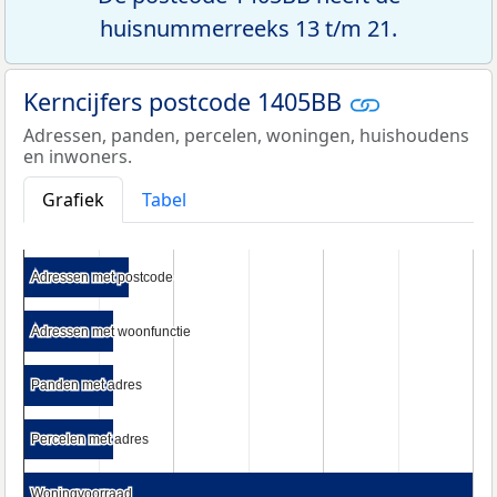
huisnummerreeks 13 t/m 21.
Kerncijfers postcode 1405BB
Adressen, panden, percelen, woningen, huishoudens
en inwoners.
Grafiek
Tabel
Adressen met postcode
Adressen met postcode
Adressen met woonfunctie
Adressen met woonfunctie
Panden met adres
Panden met adres
Percelen met adres
Percelen met adres
Woningvoorraad
Woningvoorraad