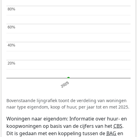
80%
80%
60%
60%
40%
40%
20%
20%
2025
Bovenstaande lijngrafiek toont de verdeling van woningen
naar type eigendom, koop of huur, per jaar tot en met 2025.
Woningen naar eigendom: Informatie over huur- en
koopwoningen op basis van de cijfers van het
CBS
.
Dit is gedaan met een koppeling tussen de
BAG
en