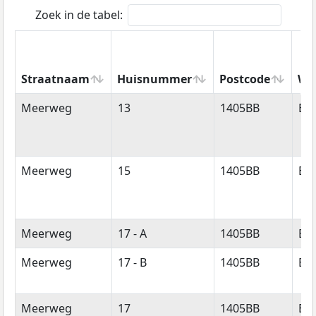
Zoek in de tabel:
Straatnaam
Huisnummer
Postcode
Wo
Straatnaam
Huisnummer
Postcode
Wo
Meerweg
13
1405BB
Bu
Meerweg
15
1405BB
Bu
Meerweg
17 - A
1405BB
Bu
Meerweg
17 - B
1405BB
Bu
Meerweg
17
1405BB
Bu