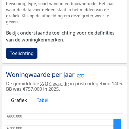
bewoning, type, soort woning en bouwperiode. Het jaar
waar de data voor gelden staat in het midden van de
grafiek. Klik op de afbeelding om deze groter weer te
geven.
Bekijk onderstaande toelichting voor de definities
van de woningkenmerken.
Toelichting
Woningwaarde per jaar
De gemiddelde
WOZ-waarde
in postcodegebied 1405
BB was €757.000 in 2025.
Grafiek
Tabel
€800.000
€800.000
€700.000
€700.000