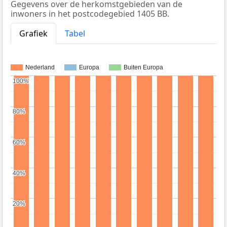
Gegevens over de herkomstgebieden van de
inwoners in het postcodegebied 1405 BB.
Grafiek
Tabel
Nederland
Europa
Buiten Europa
100%
100%
80%
80%
60%
60%
40%
40%
20%
20%