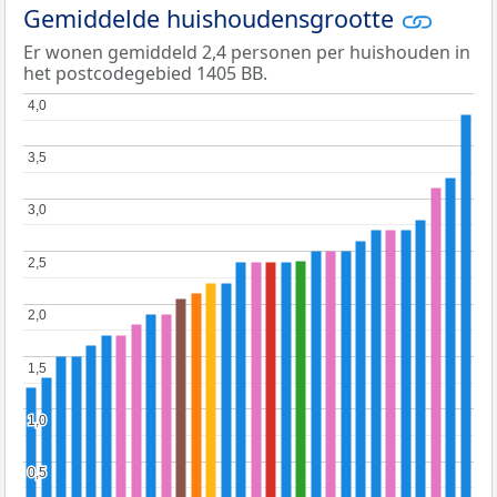
Gemiddelde huishoudensgrootte
Er wonen gemiddeld 2,4 personen per huishouden in
het postcodegebied 1405 BB.
4,0
4,0
3,5
3,5
3,0
3,0
2,5
2,5
2,0
2,0
1,5
1,5
1,0
1,0
0,5
0,5