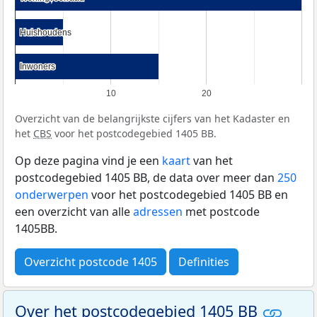
Huishoudens
Huishoudens
Inwoners
Inwoners
10
20
Overzicht van de belangrijkste cijfers van het Kadaster en
het
CBS
voor het postcodegebied 1405 BB.
Op deze pagina vind je een
kaart
van het
postcodegebied 1405 BB, de data over meer dan
250
onderwerpen
voor het postcodegebied 1405 BB en
een overzicht van alle
adressen
met postcode
1405BB.
Overzicht postcode 1405
Definities
Over het postcodegebied 1405 BB