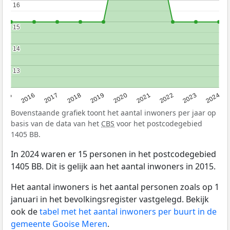
16
16
15
15
14
14
13
13
2015
2016
2017
2018
2019
2020
2021
2022
2023
2024
Bovenstaande grafiek toont het aantal inwoners per jaar op
basis van de data van het
CBS
voor het postcodegebied
1405 BB.
In 2024 waren er 15 personen in het postcodegebied
1405 BB. Dit is gelijk aan het aantal inwoners in 2015.
Het aantal inwoners is het aantal personen zoals op 1
januari in het bevolkingsregister vastgelegd. Bekijk
ook de
tabel met het aantal inwoners per buurt in de
gemeente Gooise Meren
.