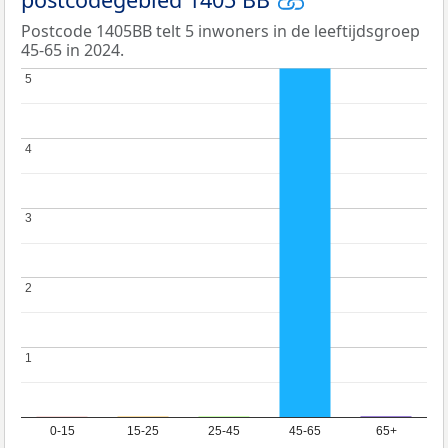
Postcode 1405BB telt 5 inwoners in de leeftijdsgroep
45-65 in 2024.
5
5
4
4
3
3
2
2
1
1
0-15
15-25
25-45
45-65
65+