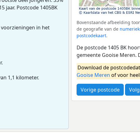
 15 jaar. Postcode 1405BK
Bovenstaande afbeelding toon
 voorzieningen in het
de geografie van de
numeriek
postcodekaart
.
De postcode 1405 BK hoort
gemeente Gooise Meren. D
r.
Download de postcodedat
Gooise Meren
of voor hee
van 1,1 kilometer.
Vorige postcode
Volg