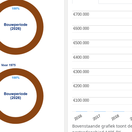
€700.000
€700.000
€600.000
€600.000
€500.000
€500.000
€400.000
€400.000
€300.000
€300.000
€200.000
€200.000
€100.000
€100.000
2
2016
2018
2017
Bovenstaande grafiek toont 