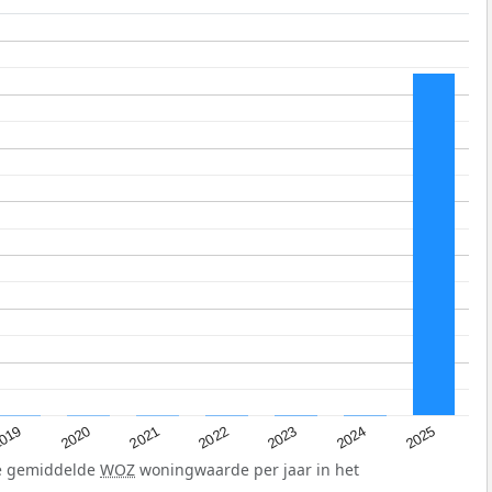
019
2024
2021
2023
2020
2025
2022
de gemiddelde
WOZ
woningwaarde per jaar in het