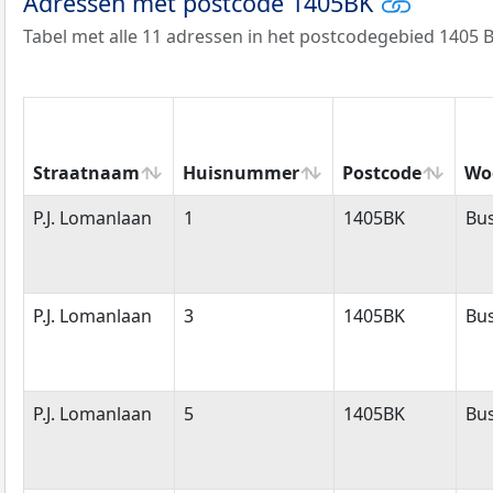
Adressen met postcode 1405BK
Tabel met alle 11 adressen in het postcodegebied 1405 B
Straatnaam
Huisnummer
Postcode
Wo
Straatnaam
Huisnummer
Postcode
Wo
P.J. Lomanlaan
1
1405BK
Bu
P.J. Lomanlaan
3
1405BK
Bu
P.J. Lomanlaan
5
1405BK
Bu