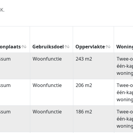
K.
onplaats
Gebruiksdoel
Oppervlakte
Wonin
onplaats
Gebruiksdoel
Oppervlakte
Wonin
ssum
Woonfunctie
243 m2
Twee-o
één-ka
wonin
ssum
Woonfunctie
206 m2
Twee-o
één-ka
wonin
ssum
Woonfunctie
186 m2
Twee-o
één-ka
wonin