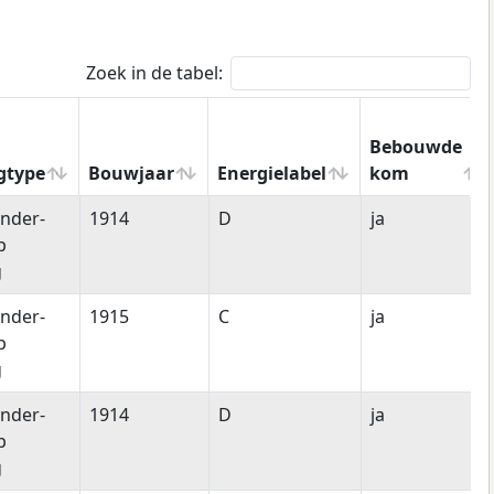
Zoek in de tabel:
Bebouwde
gtype
Bouwjaar
Energielabel
kom
gtype
Bouwjaar
Energielabel
Bebouwde
nder-
1914
D
ja
kom
p
g
nder-
1915
C
ja
p
g
nder-
1914
D
ja
p
g