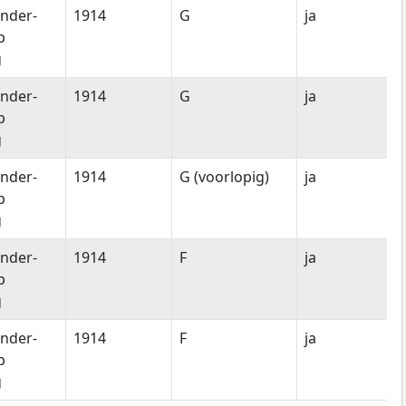
nder-
1914
G
ja
p
g
nder-
1914
G
ja
p
g
nder-
1914
G (voorlopig)
ja
p
g
nder-
1914
F
ja
p
g
nder-
1914
F
ja
p
g