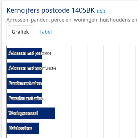
Kerncijfers postcode 1405BK
Adressen, panden, percelen, woningen, huishoudens en
Grafiek
Tabel
Adressen met postcode
Adressen met postcode
Adressen met woonfunctie
Adressen met woonfunctie
Panden met adres
Panden met adres
Percelen met adres
Percelen met adres
Woningvoorraad
Woningvoorraad
Huishoudens
Huishoudens