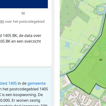
50
CBS
voor het postcodegebied
 1405 BK, de data over
05 BK en een overzicht
bied 1405
in de
gemeente
n in het postcodegebied 1405
K is een koopwoning. De
.000. Er wonen zestig
rootste deel jongeren: 33%