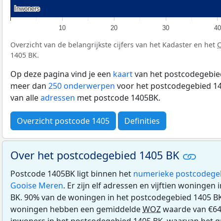
Inwoners
Inwoners
10
20
30
40
Overzicht van de belangrijkste cijfers van het Kadaster en het
1405 BK.
Op deze pagina vind je een
kaart
van het postcodegebied
meer dan
250 onderwerpen
voor het postcodegebied 14
van alle
adressen
met postcode 1405BK.
Overzicht postcode 1405
Definities
Over het postcodegebied 1405 BK
Postcode 1405BK ligt binnen het
numerieke postcodege
Gooise Meren
. Er zijn elf adressen en vijftien woninge
BK. 90% van de woningen in het postcodegebied 1405 B
woningen hebben een gemiddelde
WOZ
waarde van €640
inwoners in het postcodegebied 1405 BK, waarvan het g