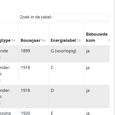
Zoek in de tabel:
Bebouwde
gtype
Bouwjaar
Energielabel
kom
gtype
Bouwjaar
Energielabel
Bebouwde
ande
1899
G (voorlopig)
ja
kom
g
nder-
1918
C
ja
p
g
nder-
1918
D
ja
p
g
oning
1920
E
ja