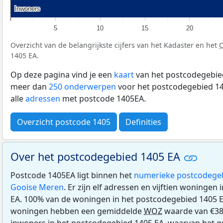
Inwoners
Inwoners
5
10
15
20
Overzicht van de belangrijkste cijfers van het Kadaster en het
1405 EA.
Op deze pagina vind je een
kaart
van het postcodegebied
meer dan
250 onderwerpen
voor het postcodegebied 14
alle
adressen
met postcode 1405EA.
Overzicht postcode 1405
Definities
Over het postcodegebied 1405 EA
Postcode 1405EA ligt binnen het
numerieke postcodege
Gooise Meren
. Er zijn elf adressen en vijftien woninge
EA. 100% van de woningen in het postcodegebied 1405 
woningen hebben een gemiddelde
WOZ
waarde van €38
inwoners in het postcodegebied 1405 EA, waarvan het g