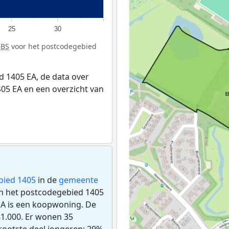
25
30
CBS
voor het postcodegebied
 1405 EA, de data over
05 EA en een overzicht van
bied 1405
in de
gemeente
n in het postcodegebied 1405
EA is een koopwoning. De
1.000. Er wonen 35
rootste deel jongeren: 29%