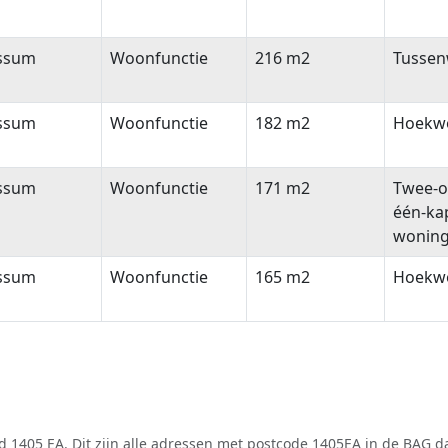
ssum
Woonfunctie
216 m2
Tussen
ssum
Woonfunctie
182 m2
Hoekw
ssum
Woonfunctie
171 m2
Twee-o
één-ka
wonin
ssum
Woonfunctie
165 m2
Hoekw
 1405 EA. Dit zijn alle adressen met postcode 1405EA in de
BAG
da