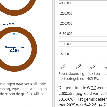
€300.000
€300.000
€250.000
€250.000
€200.000
€200.000
€150.000
€150.000
€100.000
€100.000
€50.000
€50.000
2
2016
2018
2017
Bovenstaande grafiek toont 
postcodegebied 1405 EA.
woningen naar verschillende
De gemiddelde
WOZ
wonin
ning, type, soort woning en
€380.352 gegroeid van €648 
dden van de grafiek. Klik op
58.696%). Het gemiddelde v
met 2025 was €42.261 (4.21