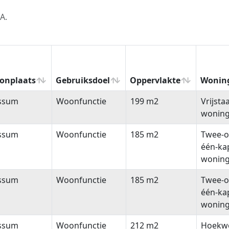
A.
onplaats
Gebruiksdoel
Oppervlakte
Wonin
onplaats
Gebruiksdoel
Oppervlakte
Wonin
ssum
Woonfunctie
199 m2
Vrijsta
wonin
ssum
Woonfunctie
185 m2
Twee-o
één-ka
wonin
ssum
Woonfunctie
185 m2
Twee-o
één-ka
wonin
ssum
Woonfunctie
212 m2
Hoekw