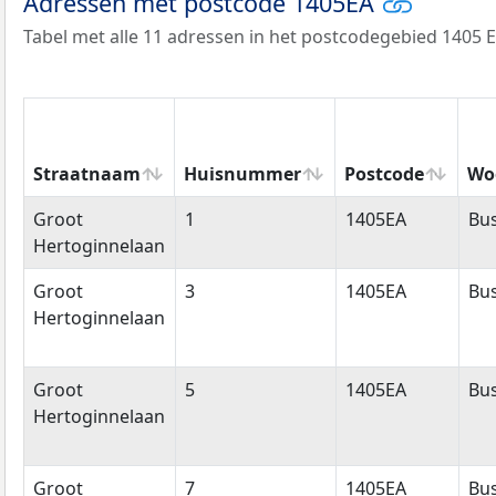
Adressen met postcode 1405EA
Tabel met alle 11 adressen in het postcodegebied 1405 E
Straatnaam
Huisnummer
Postcode
Wo
Straatnaam
Huisnummer
Postcode
Wo
Groot
1
1405EA
Bu
Hertoginnelaan
Groot
3
1405EA
Bu
Hertoginnelaan
Groot
5
1405EA
Bu
Hertoginnelaan
Groot
7
1405EA
Bu