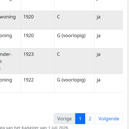
woning
1920
C
ja
oning
1920
G (voorlopig)
ja
nder-
1923
C
ja
p
g
oning
1922
G (voorlopig)
ja
Vorige
1
2
Volgende
ta van het Kadaster van 1 juli 2026.