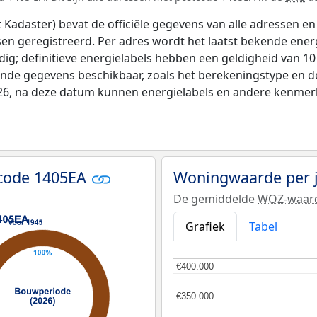
adaster) bevat de officiële gegevens van alle adressen en 
tsen geregistreerd. Per adres wordt het laatst bekende ener
ldig; definitieve energielabels hebben een geldigheid van 1
ende gegevens beschikbaar, zoals het berekeningstype en 
026, na deze datum kunnen energielabels en andere kenmerke
tcode 1405EA
Woningwaarde per 
De gemiddelde
WOZ-waar
Grafiek
Tabel
€400.000
€400.000
€350.000
€350.000