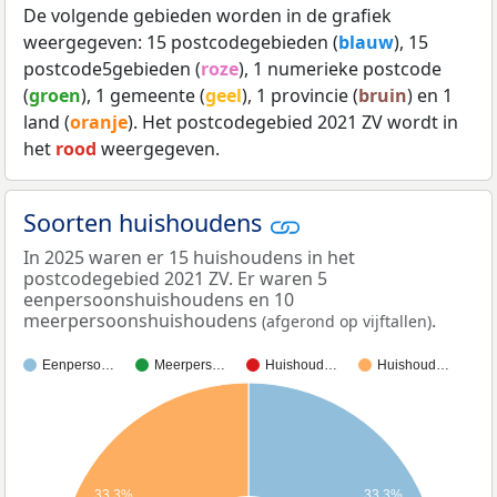
De volgende gebieden worden in de grafiek
weergegeven: 15 postcodegebieden (
blauw
), 15
postcode5gebieden (
roze
), 1 numerieke postcode
(
groen
), 1 gemeente (
geel
), 1 provincie (
bruin
) en 1
land (
oranje
). Het postcodegebied 2021 ZV wordt in
het
rood
weergegeven.
Soorten huishoudens
In 2025 waren er 15 huishoudens in het
postcodegebied 2021 ZV. Er waren 5
eenpersoonshuishoudens en 10
meerpersoonshuishoudens
.
(afgerond op vijftallen)
Eenperso…
Meerpers…
Huishoud…
Huishoud…
33,3%
33,3%