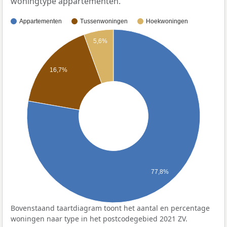
woningtype appartementen.
Appartementen
Tussenwoningen
Hoekwoningen
5,6%
16,7%
77,8%
Bovenstaand taartdiagram toont het aantal en percentage
woningen naar type in het postcodegebied 2021 ZV.