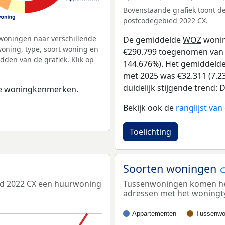
Bovenstaande grafiek toont 
postcodegebied 2022 CX.
woningen naar verschillende
De gemiddelde
WOZ
wonin
ning, type, soort woning en
€290.799 toegenomen van €2
dden van de grafiek. Klik op
144.676%). Het gemiddelde 
met 2025 was €32.311 (7.23
duidelijk stijgende trend: De
 de woningkenmerken.
Bekijk ook de
ranglijst va
Toelichting
Soorten woningen
ed 2022 CX een huurwoning
Tussenwoningen komen het 
adressen met het woningt
Appartementen
Tussenwo