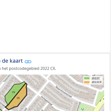
 de kaart
 het postcodegebied 2022 CX.