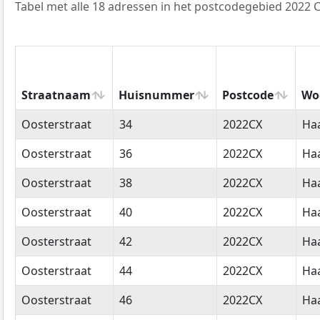
Tabel met alle 18 adressen in het postcodegebied 2022 C
Straatnaam
Huisnummer
Postcode
Wo
Straatnaam
Huisnummer
Postcode
Wo
Oosterstraat
34
2022CX
Ha
Oosterstraat
36
2022CX
Ha
Oosterstraat
38
2022CX
Ha
Oosterstraat
40
2022CX
Ha
Oosterstraat
42
2022CX
Ha
Oosterstraat
44
2022CX
Ha
Oosterstraat
46
2022CX
Ha