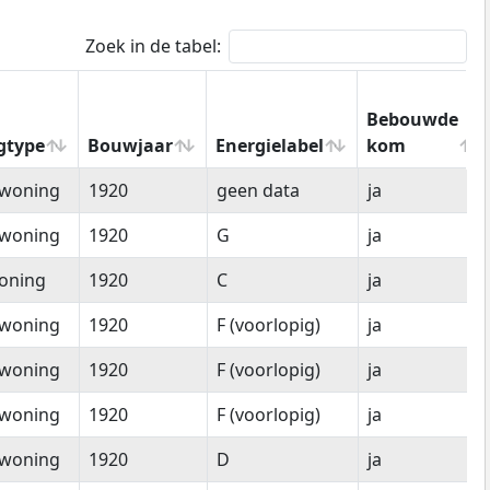
Zoek in de tabel:
Bebouwde
gtype
Bouwjaar
Energielabel
kom
gtype
Bouwjaar
Energielabel
Bebouwde
woning
1920
geen data
ja
kom
woning
1920
G
ja
oning
1920
C
ja
woning
1920
F (voorlopig)
ja
woning
1920
F (voorlopig)
ja
woning
1920
F (voorlopig)
ja
woning
1920
D
ja