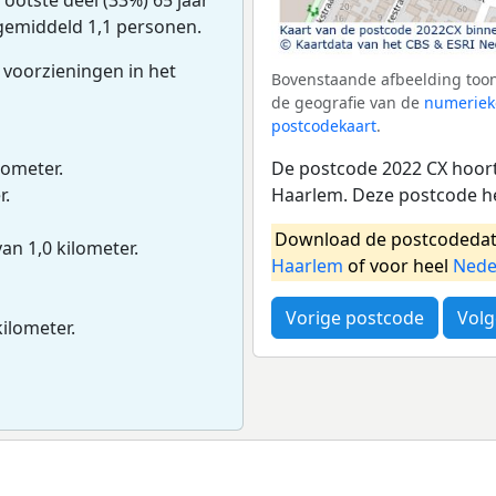
 gemiddeld 1,1 personen.
 voorzieningen in het
Bovenstaande afbeelding toon
de geografie van de
numeriek
postcodekaart
.
De postcode 2022 CX hoort
lometer.
Haarlem. Deze postcode h
r.
Download de postcodedat
van 1,0 kilometer.
Haarlem
of voor heel
Nede
Vorige postcode
Volg
kilometer.