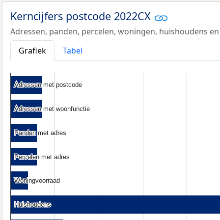
Kerncijfers postcode 2022CX
Adressen, panden, percelen, woningen, huishoudens en
Grafiek
Tabel
Adressen met postcode
Adressen met postcode
Adressen met woonfunctie
Adressen met woonfunctie
Panden met adres
Panden met adres
Percelen met adres
Percelen met adres
Woningvoorraad
Woningvoorraad
Huishoudens
Huishoudens