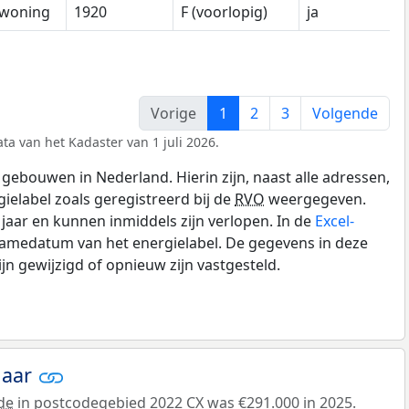
woning
1920
F (voorlopig)
ja
Vorige
1
2
3
Volgende
ta van het Kadaster van 1 juli 2026.
gebouwen in Nederland. Hierin zijn, naast alle adressen,
gielabel zoals geregistreerd bij de
RVO
weergegeven.
0 jaar en kunnen inmiddels zijn verlopen. In de
Excel-
namedatum van het energielabel. De gegevens in deze
n gewijzigd of opnieuw zijn vastgesteld.
jaar
de
in postcodegebied 2022 CX was €291.000 in 2025.