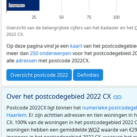
Inwoners
Inwoners
25
50
75
100
Overzicht van de belangrijkste cijfers van het Kadaster en het
2022 CX.
Op deze pagina vind je een
kaart
van het postcodegebied
meer dan
250 onderwerpen
voor het postcodegebied 20
alle
adressen
met postcode 2022CX.
Overzicht postcode 2022
Definities
Over het postcodegebied 2022 CX
Postcode 2022CX ligt binnen het
numerieke postcodege
Haarlem
. Er zijn achttien adressen en tien woningen in
CX. 100% van de woningen in het postcodegebied 2022 
woningen hebben een gemiddelde
WOZ
waarde van €29
inwoners in het postcodegebied 2022 CX, waarvan het gr