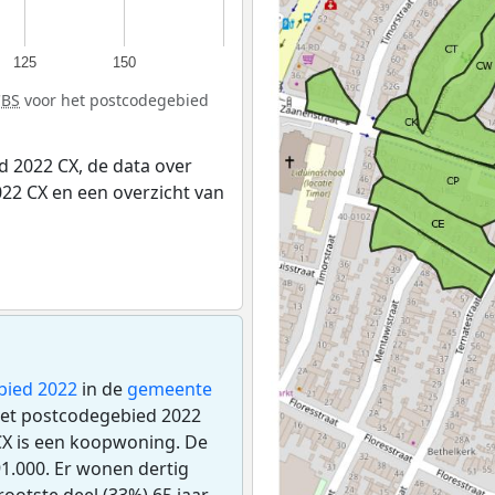
125
150
CBS
voor het postcodegebied
 2022 CX, de data over
22 CX en een overzicht van
bied 2022
in de
gemeente
 het postcodegebied 2022
CX is een koopwoning. De
1.000. Er wonen dertig
ootste deel (33%) 65 jaar