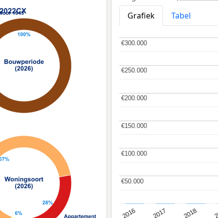
Grafiek
Tabel
€300.000
€300.000
€250.000
€250.000
€200.000
€200.000
€150.000
€150.000
€100.000
€100.000
€50.000
€50.000
2
2016
2018
2017