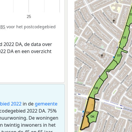
25
CBS
voor het postcodegebied
 2022 DA, de data over
22 DA en een overzicht
bied 2022
in de
gemeente
stcodegebied 2022 DA. 75%
n huurwoning. De woningen
 twintig inwoners in het
tussen de 45 en 65 jaar