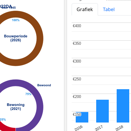
Grafiek
Tabel
€400
€400
€350
€350
€300
€300
€250
€250
€200
€200
€150
€150
2016
2018
2017