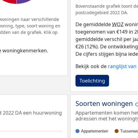
Bovenstaande grafiek toont 
postcodegebied 2022 DA.
woningen naar verschillende
De gemiddelde
WOZ
wonin
ning, type, soort woning en
toegenomen van €149 in 201
dden van de grafiek. Klik op
gemiddelde verschil per ja
€26 (12%). De ontwikkeling 
 de woningkenmerken.
De cijfers stijgen bijna iede
Bekijk ook de
ranglijst va
Toelichting
Soorten woningen
ed 2022 DA een huurwoning
Appartementen komen het m
adressen met het woningt
Appartementen
Tussenwo