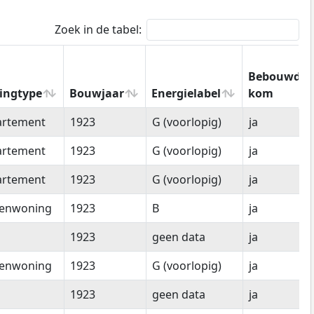
Zoek in de tabel:
Bebouwde
ingtype
Bouwjaar
Energielabel
kom
ingtype
Bouwjaar
Energielabel
Bebouwde
artement
1923
G (voorlopig)
ja
kom
artement
1923
G (voorlopig)
ja
artement
1923
G (voorlopig)
ja
senwoning
1923
B
ja
1923
geen data
ja
senwoning
1923
G (voorlopig)
ja
1923
geen data
ja