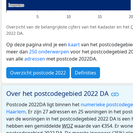
Inwoners
Inwoners
5
10
15
20
Overzicht van de belangrijkste cijfers van het Kadaster en het
2022 DA.
Op deze pagina vind je een
kaart
van het postcodegebied
meer dan
250 onderwerpen
voor het postcodegebied 20
van alle
adressen
met postcode 2022DA.
Overzicht postcode 2022
Definities
Over het postcodegebied 2022 DA
Postcode 2022DA ligt binnen het
numerieke postcodege
Haarlem
. Er zijn 27 adressen en 25 woningen in het po
van de woningen in het postcodegebied 2022 DA is ee
hebben een gemiddelde
WOZ
waarde van €354. Er wonen
postcodegebied 2022 DA. De meeste inwoners (25%) zijn 