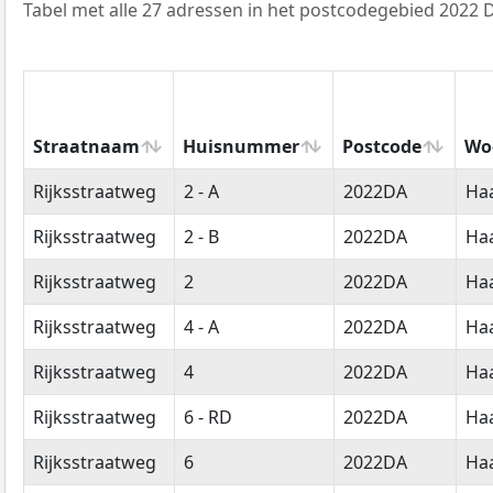
Tabel met alle 27 adressen in het postcodegebied 2022 
Straatnaam
Huisnummer
Postcode
Wo
Straatnaam
Huisnummer
Postcode
Wo
Rijksstraatweg
2 - A
2022DA
Ha
Rijksstraatweg
2 - B
2022DA
Ha
Rijksstraatweg
2
2022DA
Ha
Rijksstraatweg
4 - A
2022DA
Ha
Rijksstraatweg
4
2022DA
Ha
Rijksstraatweg
6 - RD
2022DA
Ha
Rijksstraatweg
6
2022DA
Ha