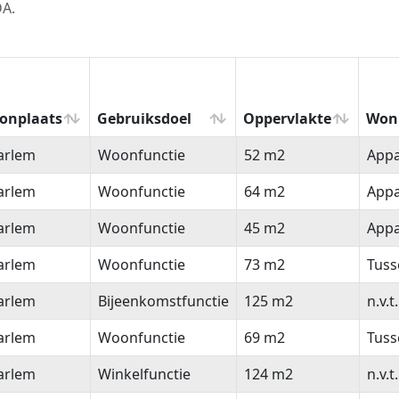
DA.
onplaats
Gebruiksdoel
Oppervlakte
Won
onplaats
Gebruiksdoel
Oppervlakte
Won
arlem
Woonfunctie
52 m2
App
arlem
Woonfunctie
64 m2
App
arlem
Woonfunctie
45 m2
App
arlem
Woonfunctie
73 m2
Tus
arlem
Bijeenkomstfunctie
125 m2
n.v.t.
arlem
Woonfunctie
69 m2
Tus
arlem
Winkelfunctie
124 m2
n.v.t.