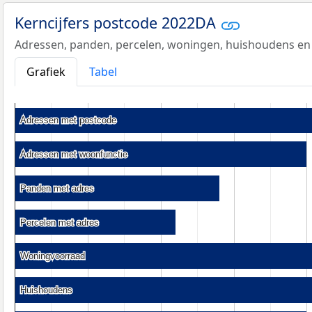
Kerncijfers postcode 2022DA
Adressen, panden, percelen, woningen, huishoudens en
Grafiek
Tabel
Adressen met postcode
Adressen met postcode
Adressen met woonfunctie
Adressen met woonfunctie
Panden met adres
Panden met adres
Percelen met adres
Percelen met adres
Woningvoorraad
Woningvoorraad
Huishoudens
Huishoudens