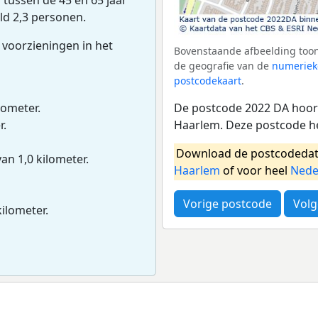
ld 2,3 personen.
 voorzieningen in het
Bovenstaande afbeelding toon
de geografie van de
numeriek
postcodekaart
.
De postcode 2022 DA hoort
lometer.
Haarlem. Deze postcode he
r.
Download de postcodedat
van 1,0 kilometer.
Haarlem
of voor heel
Nede
Vorige postcode
Volg
kilometer.