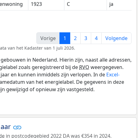
senwoning
1923
C
ja
Vorige
1
2
3
4
Volgende
ata van het Kadaster van 1 juli 2026.
gebouwen in Nederland. Hierin zijn, naast alle adressen,
gielabel zoals geregistreerd bij de
RVO
weergegeven.
0 jaar en kunnen inmiddels zijn verlopen. In de
Excel-
namedatum van het energielabel. De gegevens in deze
n gewijzigd of opnieuw zijn vastgesteld.
jaar
de
in postcodegebied 2022 DA was €354 in 2024.