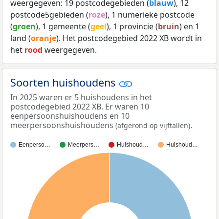
weergegeven: 19 postcodegebieden (
blauw
), 12
postcode5gebieden (
roze
), 1 numerieke postcode
(
groen
), 1 gemeente (
geel
), 1 provincie (
bruin
) en 1
land (
oranje
). Het postcodegebied 2022 XB wordt in
het
rood
weergegeven.
Soorten huishoudens
In 2025 waren er 5 huishoudens in het
postcodegebied 2022 XB. Er waren 10
eenpersoonshuishoudens en 10
meerpersoonshuishoudens
.
(afgerond op vijftallen)
Eenperso…
Meerpers…
Huishoud…
Huishoud…