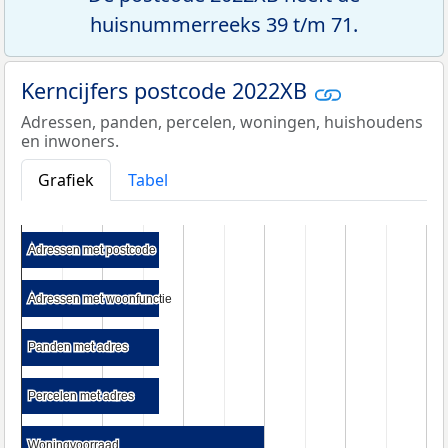
huisnummerreeks 39 t/m 71.
Kerncijfers postcode 2022XB
Adressen, panden, percelen, woningen, huishoudens
en inwoners.
Grafiek
Tabel
Adressen met postcode
Adressen met postcode
Adressen met woonfunctie
Adressen met woonfunctie
Panden met adres
Panden met adres
Percelen met adres
Percelen met adres
Woningvoorraad
Woningvoorraad