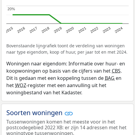
20%
20%
2015
2016
2017
2018
2019
2020
2021
2022
2023
2024
Bovenstaande lijngrafiek toont de verdeling van woningen
naar type eigendom, koop of huur, per jaar tot en met 2024.
Woningen naar eigendom: Informatie over huur- en
koopwoningen op basis van de cijfers van het
CBS
.
Dit is gedaan met een koppeling tussen de
BAG
en
het
WOZ
-register met een aanvulling uit het
woningbestand van het Kadaster.
Soorten woningen
Tussenwoningen komen het meeste voor in het
postcodegebied 2022 XB: er zijn 14 adressen met het
woningtype tussenwoningen.