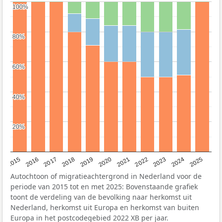
100%
100%
80%
80%
60%
60%
40%
40%
20%
20%
2019
2022
2017
2025
2020
2015
2023
2018
2021
2016
2024
Autochtoon of migratieachtergrond in Nederland voor de
periode van 2015 tot en met 2025: Bovenstaande grafiek
toont de verdeling van de bevolking naar herkomst uit
Nederland, herkomst uit Europa en herkomst van buiten
Europa in het postcodegebied 2022 XB per jaar.