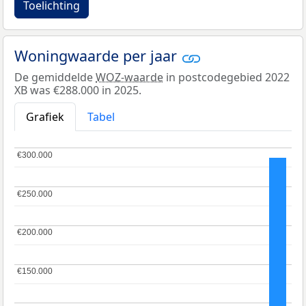
Toelichting
Woningwaarde per jaar
De gemiddelde
WOZ-waarde
in postcodegebied 2022
XB was €288.000 in 2025.
Grafiek
Tabel
€300.000
€300.000
€250.000
€250.000
€200.000
€200.000
€150.000
€150.000