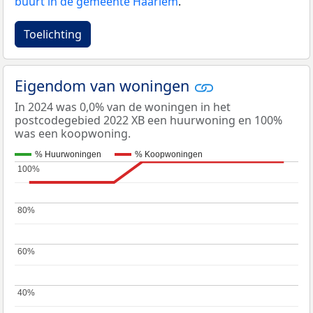
buurt in de gemeente Haarlem
.
Toelichting
Eigendom van woningen
In 2024 was 0,0% van de woningen in het
postcodegebied 2022 XB een huurwoning en 100%
was een koopwoning.
% Huurwoningen
% Koopwoningen
100%
100%
80%
80%
60%
60%
40%
40%