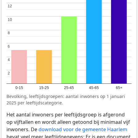
12
12
10
10
8
8
6
6
4
4
2
2
0-15
15-25
25-45
45-65
65+
Bevolking, leeftijdsgroepen: aantal inwoners op 1 januari
2025 per leeftijdscategorie.
Het aantal inwoners per leeftijdsgroep is afgerond
op vijftallen en wordt alleen getoond bij minimaal vijf
inwoners. De
download voor de gemeente Haarlem
bevat veel meer leeftijdgegevens: Er is een document