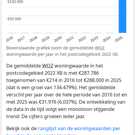
€100.000
€100.000
€50.000
€50.000
2016
2017
2018
2019
2020
2021
2022
2023
2024
2025
Bovenstaande grafiek toont de gemiddelde
WOZ
woningwaarde per jaar in het postcodegebied 2022 XB.
De gemiddelde
WOZ
woningwaarde in het
postcodegebied 2022 XB is met €287.786
toegenomen van €214 in 2016 tot €288.000 in 2025
(dat is een groei van 134.479%). Het gemiddelde
verschil per jaar over de hele periode van 2016 tot en
met 2025 was €31.976 (6.037%). De ontwikkeling van
de data in de tijd volgt een monotoon stijgende
trend: De cijfers groeien ieder jaar.
Bekijk ook de
ranglijst van de woningwaarden per