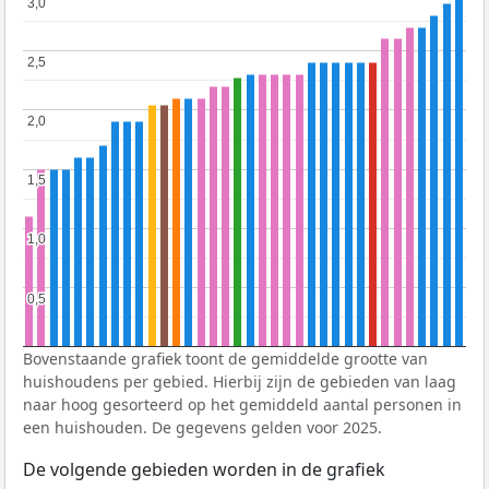
3,0
3,0
2,5
2,5
2,0
2,0
1,5
1,5
1,0
1,0
0,5
0,5
Bovenstaande grafiek toont de gemiddelde grootte van
huishoudens per gebied. Hierbij zijn de gebieden van laag
naar hoog gesorteerd op het gemiddeld aantal personen in
een huishouden. De gegevens gelden voor 2025.
De volgende gebieden worden in de grafiek