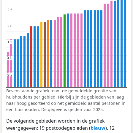
2,5
2,5
2,0
2,0
1,5
1,5
1,0
1,0
0,5
0,5
Bovenstaande grafiek toont de gemiddelde grootte van
huishoudens per gebied. Hierbij zijn de gebieden van laag
naar hoog gesorteerd op het gemiddeld aantal personen in
een huishouden. De gegevens gelden voor 2025.
De volgende gebieden worden in de grafiek
weergegeven: 19 postcodegebieden (
blauw
), 12