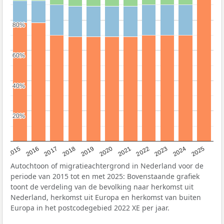
80%
80%
60%
60%
40%
40%
20%
20%
2019
2022
2017
2025
2020
2015
2023
2018
2021
2016
2024
Autochtoon of migratieachtergrond in Nederland voor de
periode van 2015 tot en met 2025: Bovenstaande grafiek
toont de verdeling van de bevolking naar herkomst uit
Nederland, herkomst uit Europa en herkomst van buiten
Europa in het postcodegebied 2022 XE per jaar.