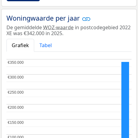
Woningwaarde per jaar
De gemiddelde
WOZ-waarde
in postcodegebied 2022
XE was €342.000 in 2025.
Grafiek
Tabel
€350.000
€350.000
€300.000
€300.000
€250.000
€250.000
€200.000
€200.000
€150.000
€150.000
€100.000
€100.000