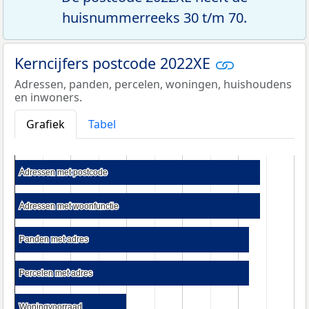
huisnummerreeks 30 t/m 70.
Kerncijfers postcode 2022XE
Adressen, panden, percelen, woningen, huishoudens
en inwoners.
Grafiek
Tabel
Adressen met postcode
Adressen met postcode
Adressen met woonfunctie
Adressen met woonfunctie
Panden met adres
Panden met adres
Percelen met adres
Percelen met adres
Woningvoorraad
Woningvoorraad