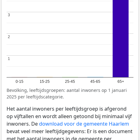
3
3
2
2
1
1
0-15
15-25
25-45
45-65
65+
Bevolking, leeftijdsgroepen: aantal inwoners op 1 januari
2025 per leeftijdscategorie.
Het aantal inwoners per leeftijdsgroep is afgerond
op vijftallen en wordt alleen getoond bij minimaal vijf
inwoners. De
download voor de gemeente Haarlem
bevat veel meer leeftijdgegevens: Er is een document
met het aantal inwoners in de gemeente per