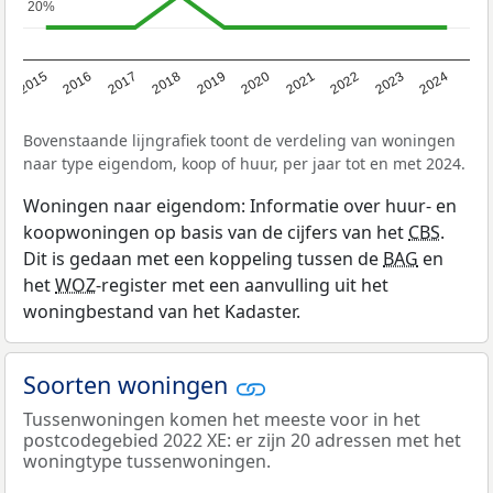
20%
20%
2015
2016
2017
2018
2019
2020
2021
2022
2023
2024
Bovenstaande lijngrafiek toont de verdeling van woningen
naar type eigendom, koop of huur, per jaar tot en met 2024.
Woningen naar eigendom: Informatie over huur- en
koopwoningen op basis van de cijfers van het
CBS
.
Dit is gedaan met een koppeling tussen de
BAG
en
het
WOZ
-register met een aanvulling uit het
woningbestand van het Kadaster.
Soorten woningen
Tussenwoningen komen het meeste voor in het
postcodegebied 2022 XE: er zijn 20 adressen met het
woningtype tussenwoningen.