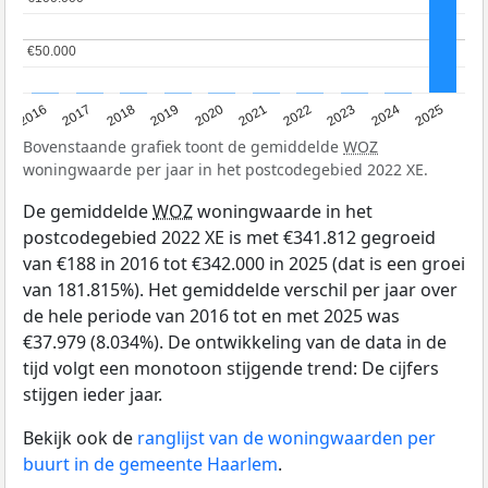
€50.000
€50.000
2016
2017
2018
2019
2020
2021
2022
2023
2024
2025
Bovenstaande grafiek toont de gemiddelde
WOZ
woningwaarde per jaar in het postcodegebied 2022 XE.
De gemiddelde
WOZ
woningwaarde in het
postcodegebied 2022 XE is met €341.812 gegroeid
van €188 in 2016 tot €342.000 in 2025 (dat is een groei
van 181.815%). Het gemiddelde verschil per jaar over
de hele periode van 2016 tot en met 2025 was
€37.979 (8.034%). De ontwikkeling van de data in de
tijd volgt een monotoon stijgende trend: De cijfers
stijgen ieder jaar.
Bekijk ook de
ranglijst van de woningwaarden per
buurt in de gemeente Haarlem
.