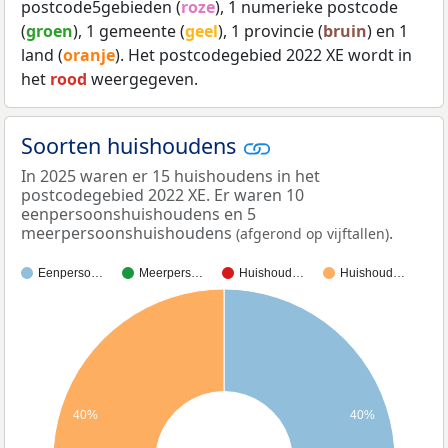
postcode5gebieden (
roze
), 1 numerieke postcode
(
groen
), 1 gemeente (
geel
), 1 provincie (
bruin
) en 1
land (
oranje
). Het postcodegebied 2022 XE wordt in
het
rood
weergegeven.
Soorten huishoudens
In 2025 waren er 15 huishoudens in het
postcodegebied 2022 XE. Er waren 10
eenpersoonshuishoudens en 5
meerpersoonshuishoudens
.
(afgerond op vijftallen)
Eenperso…
Meerpers…
Huishoud…
Huishoud…
40%
40%