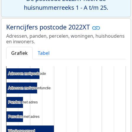
huisnummerreeks 1 - A t/m 25.
Kerncijfers postcode 2022XT
Adressen, panden, percelen, woningen, huishoudens
en inwoners.
Grafiek
Tabel
Adressen met postcode
Adressen met postcode
Adressen met woonfunctie
Adressen met woonfunctie
Panden met adres
Panden met adres
Percelen met adres
Percelen met adres
Woningvoorraad
Woningvoorraad