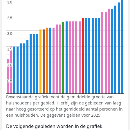
3,0
3,0
2,5
2,5
2,0
2,0
1,5
1,5
1,0
1,0
0,5
0,5
Bovenstaande grafiek toont de gemiddelde grootte van
huishoudens per gebied. Hierbij zijn de gebieden van laag
naar hoog gesorteerd op het gemiddeld aantal personen in
een huishouden. De gegevens gelden voor 2025.
De volgende gebieden worden in de grafiek