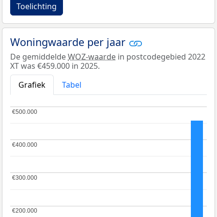
Toelichting
Woningwaarde per jaar
De gemiddelde
WOZ-waarde
in postcodegebied 2022
XT was €459.000 in 2025.
Grafiek
Tabel
€500.000
€500.000
€400.000
€400.000
€300.000
€300.000
€200.000
€200.000