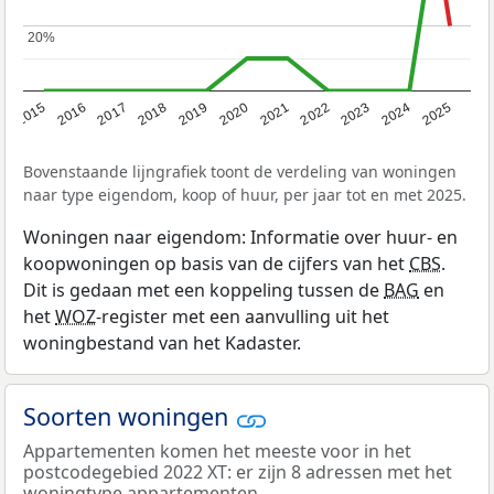
20%
20%
2019
2022
2025
2017
2020
2023
2015
2018
2021
2024
2016
Bovenstaande lijngrafiek toont de verdeling van woningen
naar type eigendom, koop of huur, per jaar tot en met 2025.
Woningen naar eigendom: Informatie over huur- en
koopwoningen op basis van de cijfers van het
CBS
.
Dit is gedaan met een koppeling tussen de
BAG
en
het
WOZ
-register met een aanvulling uit het
woningbestand van het Kadaster.
Soorten woningen
Appartementen komen het meeste voor in het
postcodegebied 2022 XT: er zijn 8 adressen met het
woningtype appartementen.