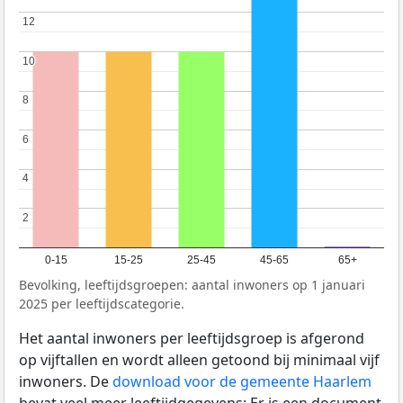
12
12
10
10
8
8
6
6
4
4
2
2
0-15
15-25
25-45
45-65
65+
Bevolking, leeftijdsgroepen: aantal inwoners op 1 januari
2025 per leeftijdscategorie.
Het aantal inwoners per leeftijdsgroep is afgerond
op vijftallen en wordt alleen getoond bij minimaal vijf
inwoners. De
download voor de gemeente Haarlem
bevat veel meer leeftijdgegevens: Er is een document