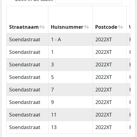
Straatnaam
Huisnummer
Postcode
Wo
Straatnaam
Huisnummer
Postcode
Wo
Soendastraat
1 - A
2022XT
Ha
Soendastraat
1
2022XT
Ha
Soendastraat
3
2022XT
Ha
Soendastraat
5
2022XT
Ha
Soendastraat
7
2022XT
Ha
Soendastraat
9
2022XT
Ha
Soendastraat
11
2022XT
Ha
Soendastraat
13
2022XT
Ha