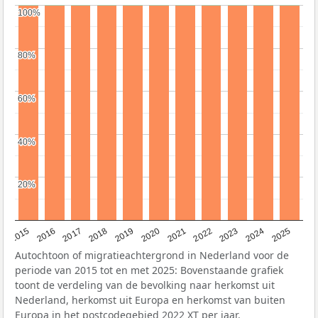
100%
100%
80%
80%
60%
60%
40%
40%
20%
20%
2019
2022
2017
2025
2020
2015
2023
2018
2021
2016
2024
Autochtoon of migratieachtergrond in Nederland voor de
periode van 2015 tot en met 2025: Bovenstaande grafiek
toont de verdeling van de bevolking naar herkomst uit
Nederland, herkomst uit Europa en herkomst van buiten
Europa in het postcodegebied 2022 XT per jaar.