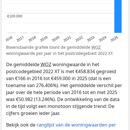
€100.000
€100.000
2016
2017
2018
2019
2020
2021
2022
2023
2024
2025
Bovenstaande grafiek toont de gemiddelde
WOZ
woningwaarde per jaar in het postcodegebied 2022 XT.
De gemiddelde
WOZ
woningwaarde in het
postcodegebied 2022 XT is met €458.834 gegroeid
van €166 in 2016 tot €459.000 in 2025 (dat is een
toename van 276.406%). Het gemiddelde verschil per
jaar over de hele periode van 2016 tot en met 2025
was €50.982 (13.246%). De ontwikkeling van de data
in de tijd volgt een monotoon stijgende trend: De
cijfers groeien ieder jaar.
Bekijk ook de
ranglijst van de woningwaarden per