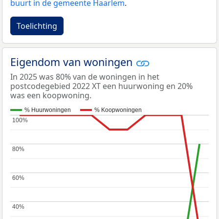
buurt in de gemeente Haarlem
.
Toelichting
Eigendom van woningen
In 2025 was 80% van de woningen in het
postcodegebied 2022 XT een huurwoning en 20%
was een koopwoning.
% Huurwoningen
% Koopwoningen
100%
100%
80%
80%
60%
60%
40%
40%