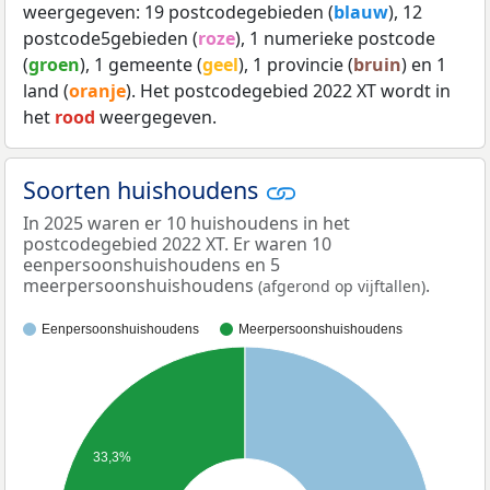
weergegeven: 19 postcodegebieden (
blauw
), 12
postcode5gebieden (
roze
), 1 numerieke postcode
(
groen
), 1 gemeente (
geel
), 1 provincie (
bruin
) en 1
land (
oranje
). Het postcodegebied 2022 XT wordt in
het
rood
weergegeven.
Soorten huishoudens
In 2025 waren er 10 huishoudens in het
postcodegebied 2022 XT. Er waren 10
eenpersoonshuishoudens en 5
meerpersoonshuishoudens
.
(afgerond op vijftallen)
Eenpersoonshuishoudens
Meerpersoonshuishoudens
33,3%