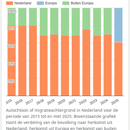
Nederland
Europa
Buiten Europa
100%
100%
80%
80%
60%
60%
40%
40%
20%
20%
2019
2022
2017
2025
2020
2015
2023
2018
2021
2016
2024
Autochtoon of migratieachtergrond in Nederland voor de
periode van 2015 tot en met 2025: Bovenstaande grafiek
toont de verdeling van de bevolking naar herkomst uit
Nederland, herkomst uit Europa en herkomst van buiten