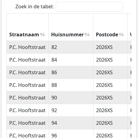
Zoek in de tabel:
Straatnaam
Huisnummer
Postcode
Wo
Straatnaam
Huisnummer
Postcode
Wo
P.C. Hooftstraat
82
2026XS
Ha
P.C. Hooftstraat
84
2026XS
Ha
P.C. Hooftstraat
86
2026XS
Ha
P.C. Hooftstraat
88
2026XS
Ha
P.C. Hooftstraat
90
2026XS
Ha
P.C. Hooftstraat
92
2026XS
Ha
P.C. Hooftstraat
94
2026XS
Ha
P.C. Hooftstraat
96
2026XS
Ha