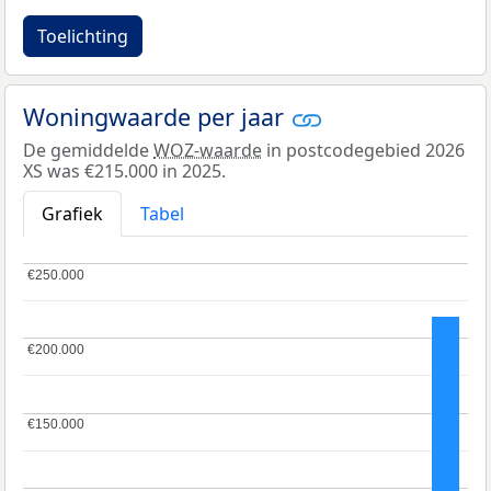
Toelichting
Woningwaarde per jaar
De gemiddelde
WOZ-waarde
in postcodegebied 2026
XS was €215.000 in 2025.
Grafiek
Tabel
€250.000
€250.000
€200.000
€200.000
€150.000
€150.000