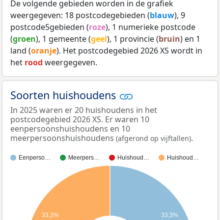
De volgende gebieden worden in de grafiek
weergegeven: 18 postcodegebieden (
blauw
), 9
postcode5gebieden (
roze
), 1 numerieke postcode
(
groen
), 1 gemeente (
geel
), 1 provincie (
bruin
) en 1
land (
oranje
). Het postcodegebied 2026 XS wordt in
het
rood
weergegeven.
Soorten huishoudens
In 2025 waren er 20 huishoudens in het
postcodegebied 2026 XS. Er waren 10
eenpersoonshuishoudens en 10
meerpersoonshuishoudens
.
(afgerond op vijftallen)
Eenperso…
Meerpers…
Huishoud…
Huishoud…
33,3%
33,3%