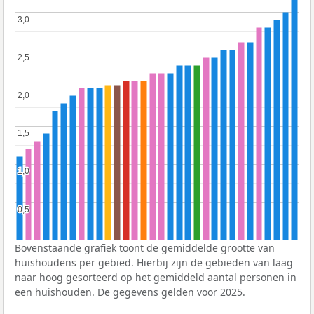
3,0
3,0
2,5
2,5
2,0
2,0
1,5
1,5
1,0
1,0
0,5
0,5
Bovenstaande grafiek toont de gemiddelde grootte van
huishoudens per gebied. Hierbij zijn de gebieden van laag
naar hoog gesorteerd op het gemiddeld aantal personen in
een huishouden. De gegevens gelden voor 2025.