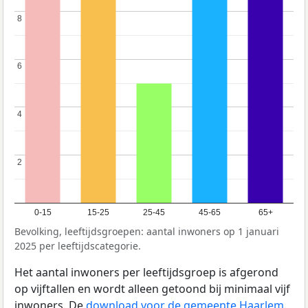
8
8
6
6
4
4
2
2
0-15
15-25
25-45
45-65
65+
Bevolking, leeftijdsgroepen: aantal inwoners op 1 januari
2025 per leeftijdscategorie.
Het aantal inwoners per leeftijdsgroep is afgerond
op vijftallen en wordt alleen getoond bij minimaal vijf
inwoners. De
download voor de gemeente Haarlem