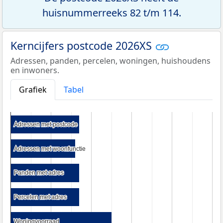
huisnummerreeks 82 t/m 114.
Kerncijfers postcode 2026XS
Adressen, panden, percelen, woningen, huishoudens
en inwoners.
Grafiek
Tabel
Adressen met postcode
Adressen met postcode
Adressen met woonfunctie
Adressen met woonfunctie
Panden met adres
Panden met adres
Percelen met adres
Percelen met adres
Woningvoorraad
Woningvoorraad