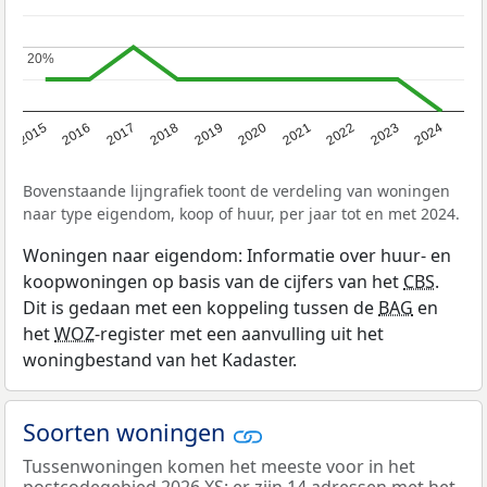
20%
20%
2015
2016
2017
2018
2019
2020
2021
2022
2023
2024
Bovenstaande lijngrafiek toont de verdeling van woningen
naar type eigendom, koop of huur, per jaar tot en met 2024.
Woningen naar eigendom: Informatie over huur- en
koopwoningen op basis van de cijfers van het
CBS
.
Dit is gedaan met een koppeling tussen de
BAG
en
het
WOZ
-register met een aanvulling uit het
woningbestand van het Kadaster.
Soorten woningen
Tussenwoningen komen het meeste voor in het
postcodegebied 2026 XS: er zijn 14 adressen met het