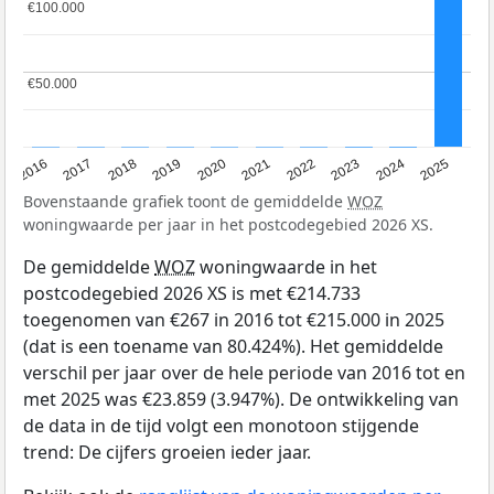
€100.000
€100.000
€50.000
€50.000
2016
2017
2018
2019
2020
2021
2022
2023
2024
2025
Bovenstaande grafiek toont de gemiddelde
WOZ
woningwaarde per jaar in het postcodegebied 2026 XS.
De gemiddelde
WOZ
woningwaarde in het
postcodegebied 2026 XS is met €214.733
toegenomen van €267 in 2016 tot €215.000 in 2025
(dat is een toename van 80.424%). Het gemiddelde
verschil per jaar over de hele periode van 2016 tot en
met 2025 was €23.859 (3.947%). De ontwikkeling van
de data in de tijd volgt een monotoon stijgende
trend: De cijfers groeien ieder jaar.