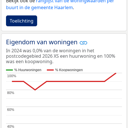
Bekijk ook de
ranglijst van de woningwaarden per
buurt in de gemeente Haarlem
.
Toelichting
Eigendom van woningen
In 2024 was 0,0% van de woningen in het
postcodegebied 2026 XS een huurwoning en 100%
was een koopwoning.
% Huurwoningen
% Koopwoningen
100%
100%
80%
80%
60%
60%
40%
40%