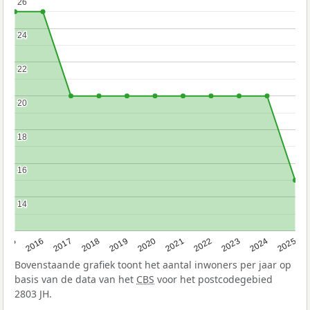
26
26
24
24
22
22
20
20
18
18
16
16
14
14
2015
2016
2017
2018
2019
2020
2021
2022
2023
2024
2025
Bovenstaande grafiek toont het aantal inwoners per jaar op
basis van de data van het
CBS
voor het postcodegebied
2803 JH.