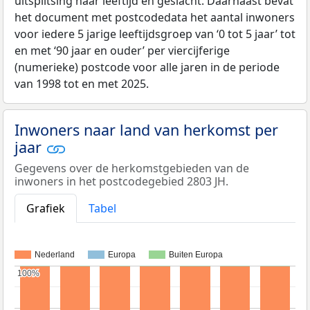
uitsplitsing naar leeftijd en geslacht. Daarnaast bevat
het document met postcodedata het aantal inwoners
voor iedere 5 jarige leeftijdsgroep van ‘0 tot 5 jaar’ tot
en met ‘90 jaar en ouder’ per viercijferige
(numerieke) postcode voor alle jaren in de periode
van 1998 tot en met 2025.
Inwoners naar land van herkomst per
jaar
Gegevens over de herkomstgebieden van de
inwoners in het postcodegebied 2803 JH.
Grafiek
Tabel
Nederland
Europa
Buiten Europa
100%
100%