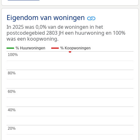
Eigendom van woningen
In 2025 was 0,0% van de woningen in het
postcodegebied 2803 JH een huurwoning en 100%
was een koopwoning.
% Huurwoningen
% Koopwoningen
100%
100%
80%
80%
60%
60%
40%
40%
20%
20%