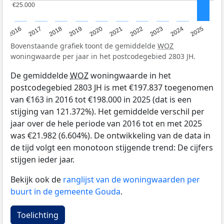
€25.000
€25.000
2016
2017
2018
2019
2020
2021
2022
2023
2024
2025
Bovenstaande grafiek toont de gemiddelde
WOZ
woningwaarde per jaar in het postcodegebied 2803 JH.
De gemiddelde
WOZ
woningwaarde in het
postcodegebied 2803 JH is met €197.837 toegenomen
van €163 in 2016 tot €198.000 in 2025 (dat is een
stijging van 121.372%). Het gemiddelde verschil per
jaar over de hele periode van 2016 tot en met 2025
was €21.982 (6.604%). De ontwikkeling van de data in
de tijd volgt een monotoon stijgende trend: De cijfers
stijgen ieder jaar.
Bekijk ook de
ranglijst van de woningwaarden per
buurt in de gemeente Gouda
.
Toelichting