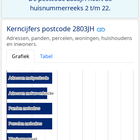
huisnummerreeks 2 t/m 22.
Kerncijfers postcode 2803JH
Adressen, panden, percelen, woningen, huishoudens
en inwoners.
Grafiek
Tabel
Adressen met postcode
Adressen met postcode
Adressen met woonfunctie
Adressen met woonfunctie
Panden met adres
Panden met adres
Percelen met adres
Percelen met adres
Woningvoorraad
Woningvoorraad