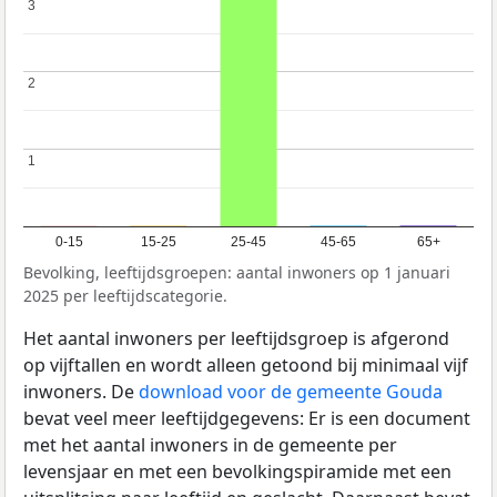
3
3
2
2
1
1
0-15
15-25
25-45
45-65
65+
Bevolking, leeftijdsgroepen: aantal inwoners op 1 januari
2025 per leeftijdscategorie.
Het aantal inwoners per leeftijdsgroep is afgerond
op vijftallen en wordt alleen getoond bij minimaal vijf
inwoners. De
download voor de gemeente Gouda
bevat veel meer leeftijdgegevens: Er is een document
met het aantal inwoners in de gemeente per
levensjaar en met een bevolkingspiramide met een