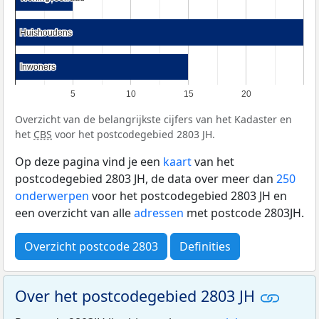
Huishoudens
Huishoudens
Inwoners
Inwoners
5
10
15
20
Overzicht van de belangrijkste cijfers van het Kadaster en
het
CBS
voor het postcodegebied 2803 JH.
Op deze pagina vind je een
kaart
van het
postcodegebied 2803 JH, de data over meer dan
250
onderwerpen
voor het postcodegebied 2803 JH en
een overzicht van alle
adressen
met postcode 2803JH.
Overzicht postcode 2803
Definities
Over het postcodegebied 2803 JH