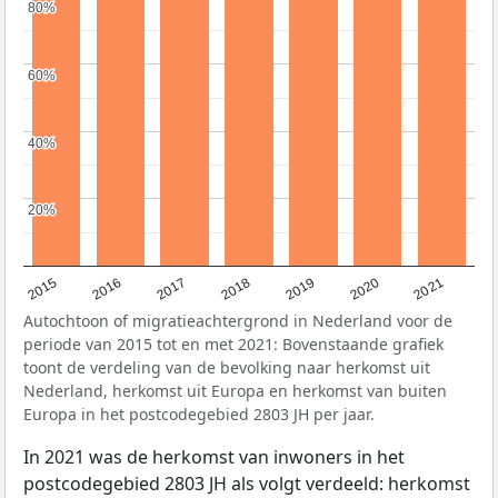
80%
80%
60%
60%
40%
40%
20%
20%
2020
2019
2018
2017
2016
2015
2021
Autochtoon of migratieachtergrond in Nederland voor de
periode van 2015 tot en met 2021: Bovenstaande grafiek
toont de verdeling van de bevolking naar herkomst uit
Nederland, herkomst uit Europa en herkomst van buiten
Europa in het postcodegebied 2803 JH per jaar.
In 2021 was de herkomst van inwoners in het
postcodegebied 2803 JH als volgt verdeeld: herkomst