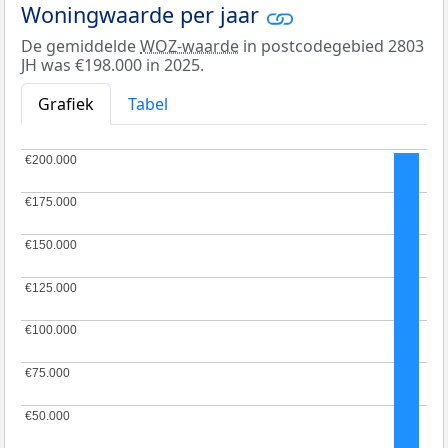
Woningwaarde per jaar
De gemiddelde
WOZ-waarde
in postcodegebied 2803
JH was €198.000 in 2025.
Grafiek
Tabel
€200.000
€200.000
€175.000
€175.000
€150.000
€150.000
€125.000
€125.000
€100.000
€100.000
€75.000
€75.000
€50.000
€50.000