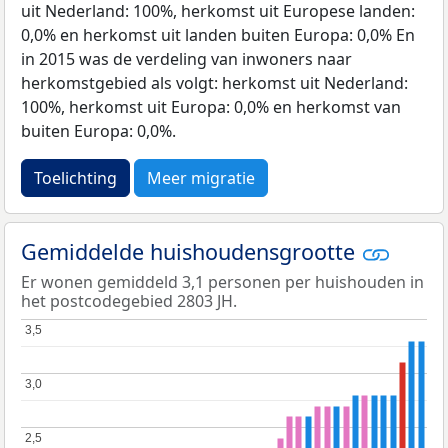
uit Nederland: 100%, herkomst uit Europese landen:
0,0% en herkomst uit landen buiten Europa: 0,0% En
in 2015 was de verdeling van inwoners naar
herkomstgebied als volgt: herkomst uit Nederland:
100%, herkomst uit Europa: 0,0% en herkomst van
buiten Europa: 0,0%.
Toelichting
Meer migratie
Gemiddelde huishoudensgrootte
Er wonen gemiddeld 3,1 personen per huishouden in
het postcodegebied 2803 JH.
3,5
3,5
3,0
3,0
2,5
2,5