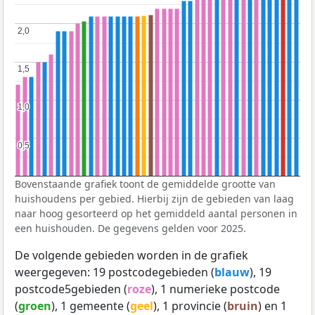
2,0
2,0
1,5
1,5
1,0
1,0
0,5
0,5
Bovenstaande grafiek toont de gemiddelde grootte van
huishoudens per gebied. Hierbij zijn de gebieden van laag
naar hoog gesorteerd op het gemiddeld aantal personen in
een huishouden. De gegevens gelden voor 2025.
De volgende gebieden worden in de grafiek
weergegeven: 19 postcodegebieden (
blauw
), 19
postcode5gebieden (
roze
), 1 numerieke postcode
(
groen
), 1 gemeente (
geel
), 1 provincie (
bruin
) en 1