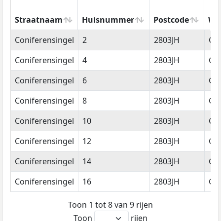
Straatnaam
Huisnummer
Postcode
Wo
Straatnaam
Huisnummer
Postcode
Wo
Coniferensingel
2
2803JH
Go
Coniferensingel
4
2803JH
Go
Coniferensingel
6
2803JH
Go
Coniferensingel
8
2803JH
Go
Coniferensingel
10
2803JH
Go
Coniferensingel
12
2803JH
Go
Coniferensingel
14
2803JH
Go
Coniferensingel
16
2803JH
Go
Toon 1 tot 8 van 9 rijen
Toon
rijen