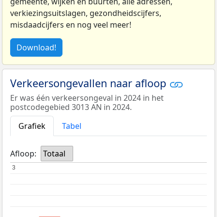
gemeente, wijken en buurten, alle adressen,
verkiezingsuitslagen, gezondheidscijfers,
misdaadcijfers en nog veel meer!
Download!
Verkeersongevallen naar afloop
Er was één verkeersongeval in 2024 in het
postcodegebied 3013 AN in 2024.
Grafiek
Tabel
Afloop:
Totaal
3
3