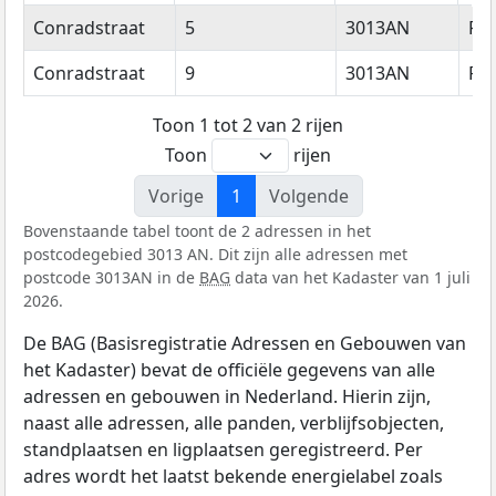
Straatnaam
Huisnummer
Postcode
Wo
Conradstraat
5
3013AN
Ro
Conradstraat
9
3013AN
Ro
Toon 1 tot 2 van 2 rijen
Toon
rijen
Vorige
1
Volgende
Bovenstaande tabel toont de 2 adressen in het
postcodegebied 3013 AN. Dit zijn alle adressen met
postcode 3013AN in de
BAG
data van het Kadaster van 1 juli
2026.
De BAG (Basisregistratie Adressen en Gebouwen van
het Kadaster) bevat de officiële gegevens van alle
adressen en gebouwen in Nederland. Hierin zijn,
naast alle adressen, alle panden, verblijfsobjecten,
standplaatsen en ligplaatsen geregistreerd. Per
adres wordt het laatst bekende energielabel zoals