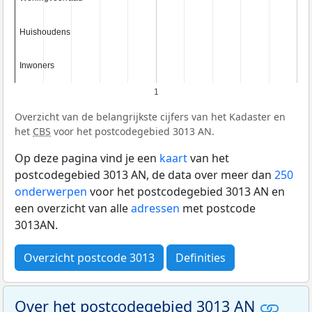
Huishoudens
Huishoudens
Inwoners
Inwoners
1
Overzicht van de belangrijkste cijfers van het Kadaster en
het
CBS
voor het postcodegebied 3013 AN.
Op deze pagina vind je een
kaart
van het
postcodegebied 3013 AN, de data over meer dan
250
onderwerpen
voor het postcodegebied 3013 AN en
een overzicht van alle
adressen
met postcode
3013AN.
Overzicht postcode 3013
Definities
Over het postcodegebied 3013 AN