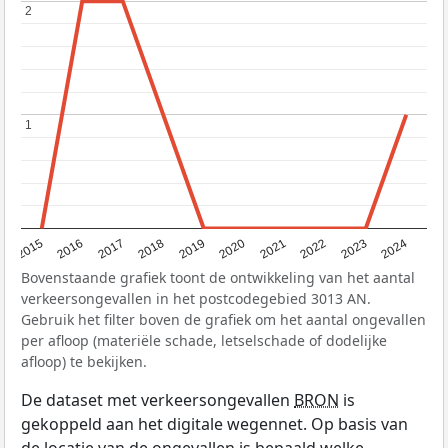
2
2
1
1
2015
2016
2017
2018
2019
2020
2021
2022
2023
2024
Bovenstaande grafiek toont de ontwikkeling van het aantal
verkeersongevallen in het postcodegebied 3013 AN.
Gebruik het filter boven de grafiek om het aantal ongevallen
per afloop (materiële schade, letselschade of dodelijke
afloop) te bekijken.
De dataset met verkeersongevallen
BRON
is
gekoppeld aan het digitale wegennet. Op basis van