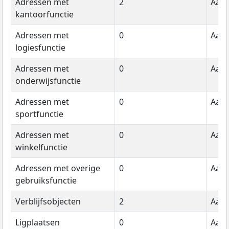
Adressen met
2
Aant
kantoorfunctie
Adressen met
0
Aant
logiesfunctie
Adressen met
0
Aant
onderwijsfunctie
Adressen met
0
Aant
sportfunctie
Adressen met
0
Aant
winkelfunctie
Adressen met overige
0
Aant
gebruiksfunctie
Verblijfsobjecten
2
Aant
Ligplaatsen
0
Aant