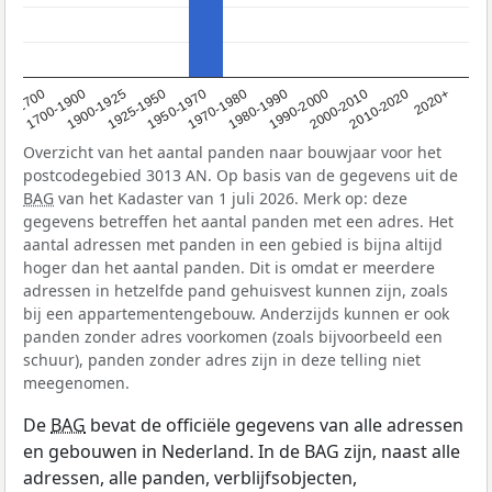
1950-1970
1990-2000
1900-1925
2020+
1970-1980
<1700
2000-2010
1925-1950
1980-1990
1700-1900
2010-2020
Overzicht van het aantal panden naar bouwjaar voor het
postcodegebied 3013 AN. Op basis van de gegevens uit de
BAG
van het Kadaster van 1 juli 2026. Merk op: deze
gegevens betreffen het aantal panden met een adres. Het
aantal adressen met panden in een gebied is bijna altijd
hoger dan het aantal panden. Dit is omdat er meerdere
adressen in hetzelfde pand gehuisvest kunnen zijn, zoals
bij een appartementengebouw. Anderzijds kunnen er ook
panden zonder adres voorkomen (zoals bijvoorbeeld een
schuur), panden zonder adres zijn in deze telling niet
meegenomen.
De
BAG
bevat de officiële gegevens van alle adressen
en gebouwen in Nederland. In de BAG zijn, naast alle
adressen, alle panden, verblijfsobjecten,