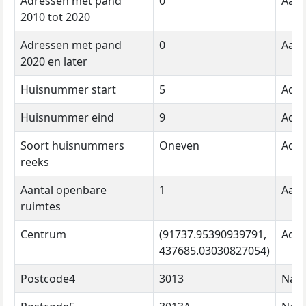
Adressen met pand
0
Aant
2010 tot 2020
Adressen met pand
0
Aant
2020 en later
Huisnummer start
5
Adre
Huisnummer eind
9
Adre
Soort huisnummers
Oneven
Adre
reeks
Aantal openbare
1
Aant
ruimtes
Centrum
(91737.95390939791,
Adre
437685.03030827054)
Postcode4
3013
Naa