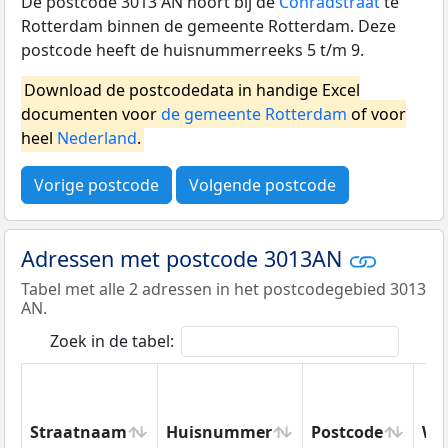
De postcode 3013 AN hoort bij de
Conradstraat
te
Rotterdam binnen de gemeente Rotterdam. Deze
postcode heeft de huisnummerreeks 5 t/m 9.
Download de postcodedata in handige Excel
documenten voor
de gemeente Rotterdam
of voor
heel
Nederland
.
Vorige postcode
Volgende postcode
Adressen met postcode 3013AN
Tabel met alle 2 adressen in het postcodegebied 3013
AN.
Zoek in de tabel:
Straatnaam
Huisnummer
Postcode
Wo