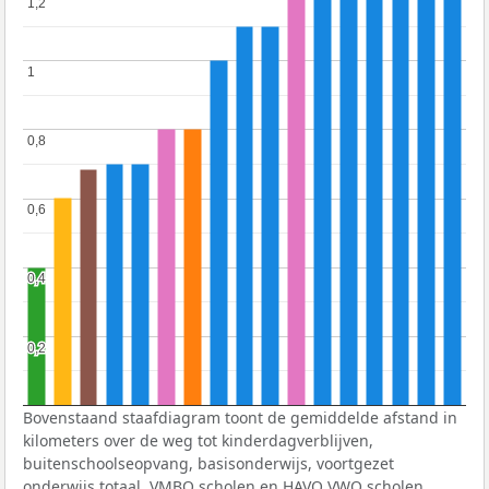
1,2
1,2
1
1
0,8
0,8
0,6
0,6
0,4
0,4
0,2
0,2
Bovenstaand staafdiagram toont de gemiddelde afstand in
kilometers over de weg tot kinderdagverblijven,
buitenschoolseopvang, basisonderwijs, voortgezet
onderwijs totaal,
VMBO
scholen en
HAVO
VWO
scholen.