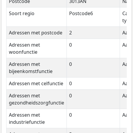
Postcode
3013AN
Naa
Soort regio
Postcode6
Cate
type
Adressen met postcode
2
Aant
Adressen met
0
Aant
woonfunctie
Adressen met
0
Aant
bijeenkomstfunctie
Adressen met celfunctie
0
Aant
Adressen met
0
Aant
gezondheidszorgfunctie
Adressen met
0
Aant
industriefunctie