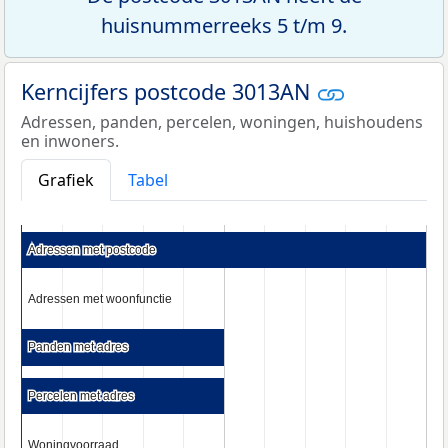
huisnummerreeks 5 t/m 9.
Kerncijfers postcode 3013AN
Adressen, panden, percelen, woningen, huishoudens
en inwoners.
Grafiek
Tabel
Adressen met postcode
Adressen met postcode
Adressen met woonfunctie
Adressen met woonfunctie
Panden met adres
Panden met adres
Percelen met adres
Percelen met adres
Woningvoorraad
Woningvoorraad