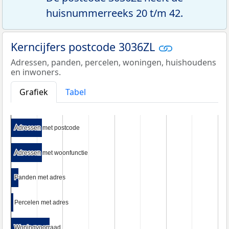
huisnummerreeks 20 t/m 42.
Kerncijfers postcode 3036ZL
Adressen, panden, percelen, woningen, huishoudens
en inwoners.
Grafiek
Tabel
Adressen met postcode
Adressen met postcode
Adressen met woonfunctie
Adressen met woonfunctie
Panden met adres
Panden met adres
Percelen met adres
Percelen met adres
Woningvoorraad
Woningvoorraad