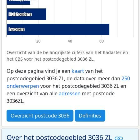
Huishoudens
Huishoudens
Inwoners
Inwoners
20
40
60
Overzicht van de belangrijkste cijfers van het Kadaster en
het
CBS
voor het postcodegebied 3036 ZL.
Op deze pagina vind je een
kaart
van het
postcodegebied 3036 ZL, de data over meer dan
250
onderwerpen
voor het postcodegebied 3036 ZL en
een overzicht van alle
adressen
met postcode
3036ZL.
Overzicht postcode 3036
Definities
Over het postcodegebied 3036 ZL