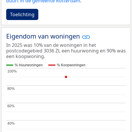
buurt in de gemeente Rotterdam
.
Toelichting
Eigendom van woningen
In 2025 was 10% van de woningen in het
postcodegebied 3036 ZL een huurwoning en 90% was
een koopwoning.
% Huurwoningen
% Koopwoningen
100%
100%
80%
80%
60%
60%
40%
40%