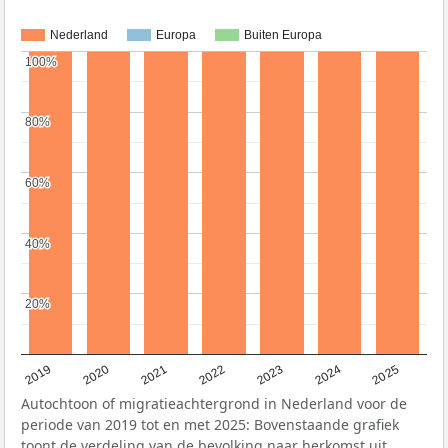
Nederland
Europa
Buiten Europa
100%
100%
80%
80%
60%
60%
40%
40%
20%
20%
2024
2023
2022
2021
2020
2019
2025
Autochtoon of migratieachtergrond in Nederland voor de
periode van 2019 tot en met 2025: Bovenstaande grafiek
toont de verdeling van de bevolking naar herkomst uit