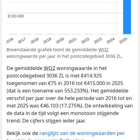
€100.000
€100.000
2016
2017
2018
2019
2020
2021
2022
2023
2024
2025
Bovenstaande grafiek toont de gemiddelde
WOZ
woningwaarde per jaar in het postcodegebied 3036 ZL.
De gemiddelde
WOZ
woningwaarde in het
postcodegebied 3036 ZL is met €414.925
toegenomen van €75 in 2016 tot €415.000 in 2025
(dat is een toename van 553.233%). Het gemiddelde
verschil per jaar over de hele periode van 2016 tot en
met 2025 was €46.103 (17.275%). De ontwikkeling van
de data in de tijd volgt een monotoon stijgende
trend: De cijfers stijgen ieder jaar.
Bekijk ook de
ranglijst van de woningwaarden per