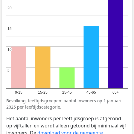
20
20
15
15
10
10
5
5
0-15
15-25
25-45
45-65
65+
Bevolking, leeftijdsgroepen: aantal inwoners op 1 januari
2025 per leeftijdscategorie.
Het aantal inwoners per leeftijdsgroep is afgerond
op vijftallen en wordt alleen getoond bij minimaal vijf
inwoners. De
download voor de gemeente