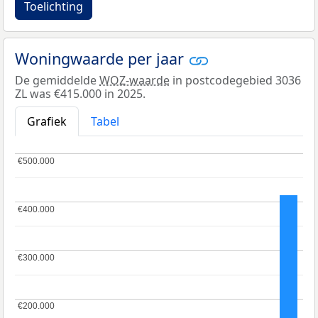
Toelichting
Woningwaarde per jaar
De gemiddelde
WOZ-waarde
in postcodegebied 3036
ZL was €415.000 in 2025.
Grafiek
Tabel
€500.000
€500.000
€400.000
€400.000
€300.000
€300.000
€200.000
€200.000