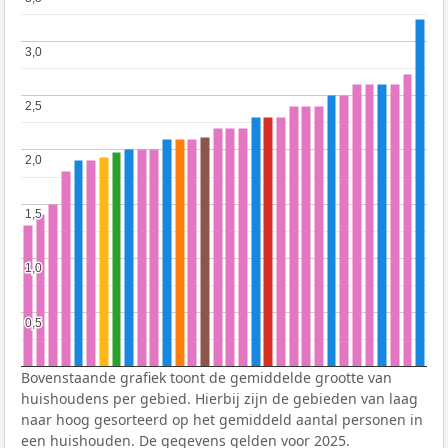
3,0
3,0
2,5
2,5
2,0
2,0
1,5
1,5
1,0
1,0
0,5
0,5
Bovenstaande grafiek toont de gemiddelde grootte van
huishoudens per gebied. Hierbij zijn de gebieden van laag
naar hoog gesorteerd op het gemiddeld aantal personen in
een huishouden. De gegevens gelden voor 2025.