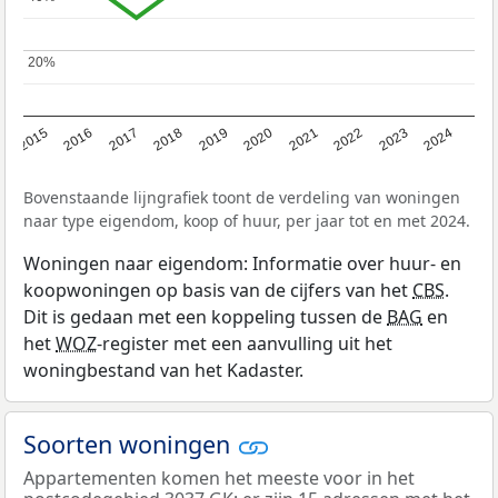
20%
20%
2015
2016
2017
2018
2019
2020
2021
2022
2023
2024
Bovenstaande lijngrafiek toont de verdeling van woningen
naar type eigendom, koop of huur, per jaar tot en met 2024.
Woningen naar eigendom: Informatie over huur- en
koopwoningen op basis van de cijfers van het
CBS
.
Dit is gedaan met een koppeling tussen de
BAG
en
het
WOZ
-register met een aanvulling uit het
woningbestand van het Kadaster.
Soorten woningen
Appartementen komen het meeste voor in het