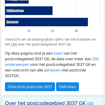
Huishoudens
Huishoudens
Inwoners
Inwoners
10
20
30
Overzicht van de belangrijkste cijfers van het Kadaster en
het
CBS
voor het postcodegebied 3037 GK.
Op deze pagina vind je een
kaart
van het
postcodegebied 3037 GK, de data over meer dan
250
onderwerpen
voor het postcodegebied 3037 GK en
een overzicht van alle
adressen
met postcode
3037GK.
Overzicht postcode 3037
Definities
Over het postcodegebied 3037 GK