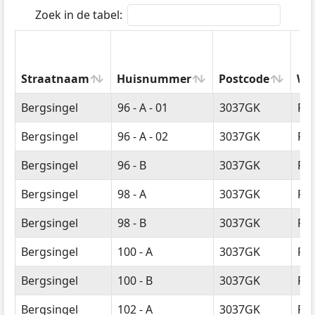
Zoek in de tabel:
Straatnaam
Huisnummer
Postcode
Wo
Straatnaam
Huisnummer
Postcode
Wo
Bergsingel
96 - A - 01
3037GK
Ro
Bergsingel
96 - A - 02
3037GK
Ro
Bergsingel
96 - B
3037GK
Ro
Bergsingel
98 - A
3037GK
Ro
Bergsingel
98 - B
3037GK
Ro
Bergsingel
100 - A
3037GK
Ro
Bergsingel
100 - B
3037GK
Ro
Bergsingel
102 - A
3037GK
Ro