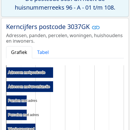
huisnummerreeks 96 - A - 01 t/m 108.
Kerncijfers postcode 3037GK
Adressen, panden, percelen, woningen, huishoudens
en inwoners.
Grafiek
Tabel
Adressen met postcode
Adressen met postcode
Adressen met woonfunctie
Adressen met woonfunctie
Panden met adres
Panden met adres
Percelen met adres
Percelen met adres
Woningvoorraad
Woningvoorraad