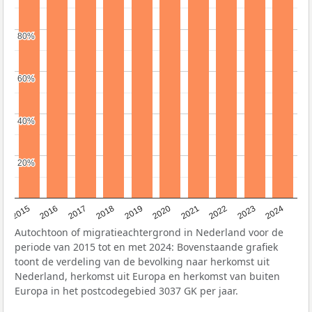
80%
80%
60%
60%
40%
40%
20%
20%
2015
2016
2017
2018
2019
2020
2021
2022
2023
2024
Autochtoon of migratieachtergrond in Nederland voor de
periode van 2015 tot en met 2024: Bovenstaande grafiek
toont de verdeling van de bevolking naar herkomst uit
Nederland, herkomst uit Europa en herkomst van buiten
Europa in het postcodegebied 3037 GK per jaar.