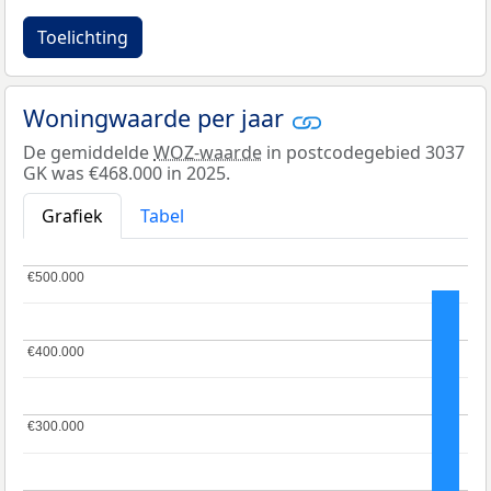
Toelichting
Woningwaarde per jaar
De gemiddelde
WOZ-waarde
in postcodegebied 3037
GK was €468.000 in 2025.
Grafiek
Tabel
€500.000
€500.000
€400.000
€400.000
€300.000
€300.000