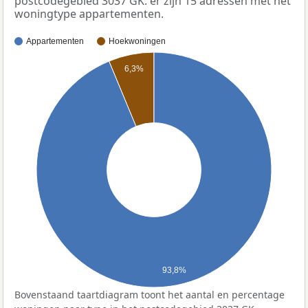
postcodegebied 3037 GK: er zijn 15 adressen met het
woningtype appartementen.
Appartementen
Hoekwoningen
6,3%
93,8%
Bovenstaand taartdiagram toont het aantal en percentage