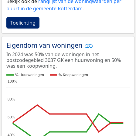
Bekijk ook de
ranglijst van de woningwaarden per
buurt in de gemeente Rotterdam
.
Toelichting
Eigendom van woningen
In 2024 was 50% van de woningen in het
postcodegebied 3037 GK een huurwoning en 50%
was een koopwoning.
% Huurwoningen
% Koopwoningen
100%
100%
80%
80%
60%
60%
40%
40%