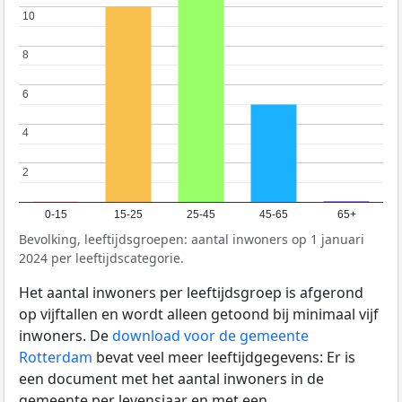
10
10
8
8
6
6
4
4
2
2
0-15
15-25
25-45
45-65
65+
Bevolking, leeftijdsgroepen: aantal inwoners op 1 januari
2024 per leeftijdscategorie.
Het aantal inwoners per leeftijdsgroep is afgerond
op vijftallen en wordt alleen getoond bij minimaal vijf
inwoners. De
download voor de gemeente
Rotterdam
bevat veel meer leeftijdgegevens: Er is
een document met het aantal inwoners in de
gemeente per levensjaar en met een