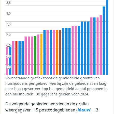
3,5
3,5
3,0
3,0
2,5
2,5
2,0
2,0
1,5
1,5
1,0
1,0
0,5
0,5
Bovenstaande grafiek toont de gemiddelde grootte van
huishoudens per gebied. Hierbij zijn de gebieden van laag
naar hoog gesorteerd op het gemiddeld aantal personen in
een huishouden. De gegevens gelden voor 2024.
De volgende gebieden worden in de grafiek
weergegeven: 15 postcodegebieden (
blauw
), 13