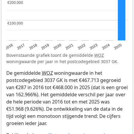
€200.000
€200.000
€100.000
€100.000
2016
2017
2018
2019
2020
2021
2022
2023
2024
2025
Bovenstaande grafiek toont de gemiddelde
WOZ
woningwaarde per jaar in het postcodegebied 3037 GK.
De gemiddelde
WOZ
woningwaarde in het
postcodegebied 3037 GK is met €467.713 gegroeid
van €287 in 2016 tot €468.000 in 2025 (dat is een groei
van 162.966%). Het gemiddelde verschil per jaar over
de hele periode van 2016 tot en met 2025 was
€51.968 (9.626%). De ontwikkeling van de data in de
tijd volgt een monotoon stijgende trend: De cijfers
groeien ieder jaar.