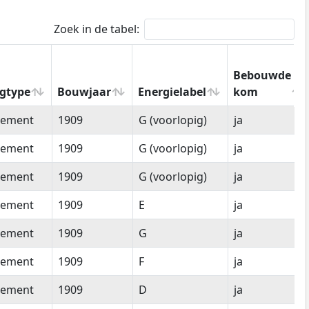
Zoek in de tabel:
Bebouwde
gtype
Bouwjaar
Energielabel
kom
gtype
Bouwjaar
Energielabel
Bebouwde
tement
1909
G (voorlopig)
ja
kom
tement
1909
G (voorlopig)
ja
tement
1909
G (voorlopig)
ja
tement
1909
E
ja
tement
1909
G
ja
tement
1909
F
ja
tement
1909
D
ja