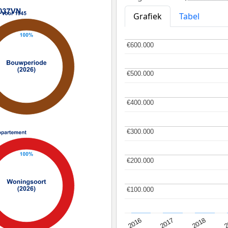
Grafiek
Tabel
€600.000
€600.000
€500.000
€500.000
€400.000
€400.000
€300.000
€300.000
€200.000
€200.000
€100.000
€100.000
2
2016
2018
2017