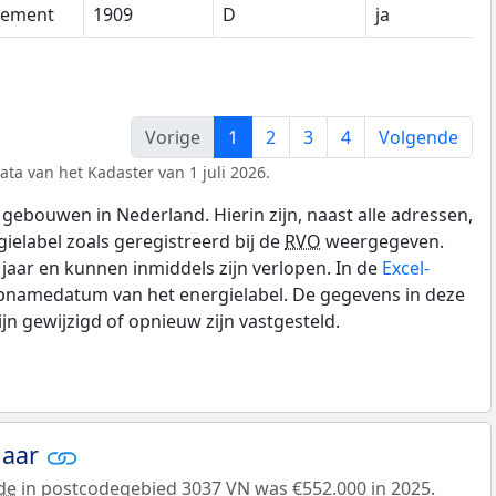
tement
1909
D
ja
Vorige
1
2
3
4
Volgende
ata van het Kadaster van 1 juli 2026.
gebouwen in Nederland. Hierin zijn, naast alle adressen,
gielabel zoals geregistreerd bij de
RVO
weergegeven.
0 jaar en kunnen inmiddels zijn verlopen. In de
Excel-
opnamedatum van het energielabel. De gegevens in deze
n gewijzigd of opnieuw zijn vastgesteld.
jaar
de
in postcodegebied 3037 VN was €552.000 in 2025.