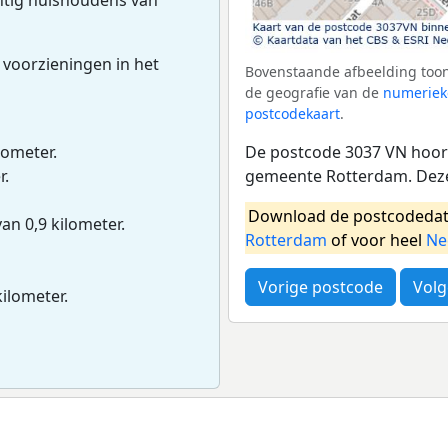
 voorzieningen in het
Bovenstaande afbeelding toon
de geografie van de
numeriek
postcodekaart
.
De postcode 3037 VN hoort
lometer.
gemeente Rotterdam. Deze
r.
Download de postcodedat
van 0,9 kilometer.
Rotterdam
of voor heel
Ne
Vorige postcode
Volg
kilometer.