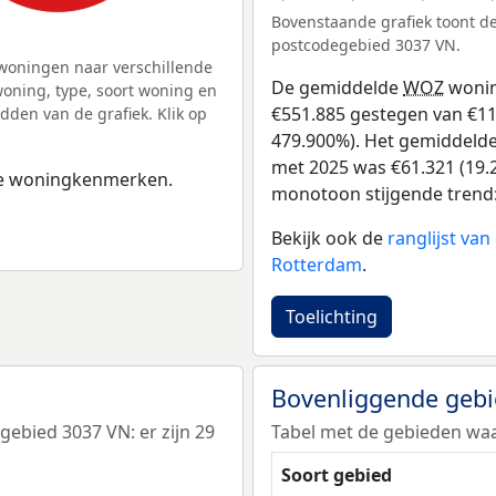
Bovenstaande grafiek toont 
postcodegebied 3037 VN.
woningen naar verschillende
De gemiddelde
WOZ
wonin
ning, type, soort woning en
€551.885 gestegen van €115
dden van de grafiek. Klik op
479.900%). Het gemiddelde 
met 2025 was €61.321 (19.2
 de woningkenmerken.
monotoon stijgende trend: D
Bekijk ook de
ranglijst va
Rotterdam
.
Toelichting
Bovenliggende geb
ebied 3037 VN: er zijn 29
Tabel met de gebieden waa
Soort gebied