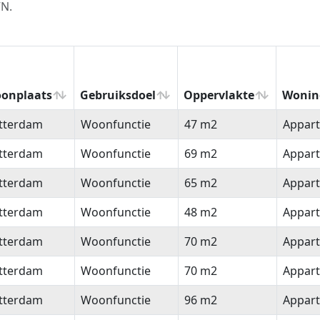
VN.
onplaats
Gebruiksdoel
Oppervlakte
Wonin
onplaats
Gebruiksdoel
Oppervlakte
Wonin
tterdam
Woonfunctie
47 m2
Appar
tterdam
Woonfunctie
69 m2
Appar
tterdam
Woonfunctie
65 m2
Appar
tterdam
Woonfunctie
48 m2
Appar
tterdam
Woonfunctie
70 m2
Appar
tterdam
Woonfunctie
70 m2
Appar
tterdam
Woonfunctie
96 m2
Appar