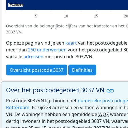
Inwoners
Inwoners
5
10
15
20
Overzicht van de belangrijkste cijfers van het Kadaster en het
3037 VN.
Op deze pagina vind je een
kaart
van het postcodegebied
meer dan
250 onderwerpen
voor het postcodegebied 30
van alle
adressen
met postcode 3037VN.
Overzicht postcode 3037
Definities
Over het postcodegebied 3037 VN
Postcode 3037VN ligt binnen het
numerieke postcodege
Rotterdam
. Er zijn 29 adressen en vijftien woningen in
VN. De woningen hebben een gemiddelde
WOZ
waarde 
dertig inwoners in het postcodegebied 3037 VN, waarvan
tussen de 25 en 45 jaar oud is. Postcode 3037VN telt tw