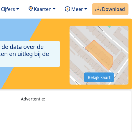
Cijfers
Kaarten
Meer
Download
 de data over de
n en uitleg bij de
Bekijk kaart
Advertentie: