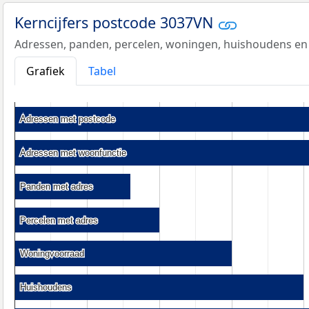
Kerncijfers postcode 3037VN
Adressen, panden, percelen, woningen, huishoudens en
Grafiek
Tabel
Adressen met postcode
Adressen met postcode
Adressen met woonfunctie
Adressen met woonfunctie
Panden met adres
Panden met adres
Percelen met adres
Percelen met adres
Woningvoorraad
Woningvoorraad
Huishoudens
Huishoudens