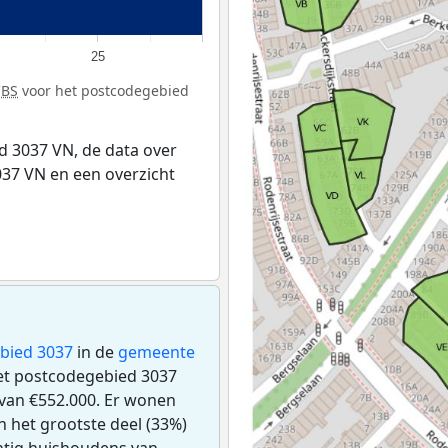
25
CBS
voor het postcodegebied
 3037 VN, de data over
37 VN en een overzicht
bied 3037
in de
gemeente
 het postcodegebied 3037
van €552.000. Er wonen
 het grootste deel (33%)
intig huishoudens van