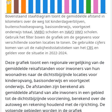
0,5
0,5
Bovenstaand staafdiagram toont de gemiddelde afstand in
kilometers over de weg tot kinderdagverblijven,
buitenschoolseopvang, basisonderwijs, voortgezet
onderwijs totaal,
VMBO
scholen en
HAVO
VWO
scholen.
Gebruik het filter boven de grafiek om de gegevens voor
verschillende soorten locaties te tonen. De gebruikte cijfers
komen van uit de nabijheidsstatistieken van het
CBS
en
gelden voor de situatie in 2022-2024.
Deze grafiek toont een regionale vergelijking van de
gemiddelde reisafstanden voor inwoners van hun
woonadres naar de dichtstbijzijnde locaties voor
kinderopvang, basisonderwijs en voortgezet
onderwijs. De afstanden zijn berekend als
gemiddelde afstand van alle inwoners in een gebied
tot de dichtstbijzijnde voorziening, berekend over de
autoweg en rekening houdend met de rijrichting. De
volgende gebieden worden in de grafiek