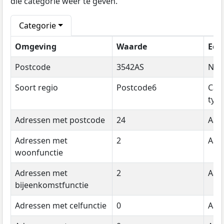
die categorie weer te geven.
Categorie
Omgeving
Waarde
Een
Postcode
3542AS
Na
Soort regio
Postcode6
Cat
typ
Adressen met postcode
24
Aant
Adressen met
2
Aant
woonfunctie
Adressen met
2
Aant
bijeenkomstfunctie
Adressen met celfunctie
0
Aant