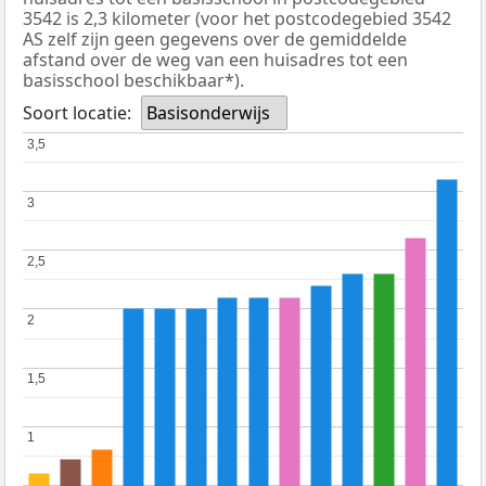
3542 is 2,3 kilometer (voor het postcodegebied 3542
AS zelf zijn geen gegevens over de gemiddelde
afstand over de weg van een huisadres tot een
basisschool beschikbaar*).
Soort locatie:
Basisonderwijs
3,5
3,5
3
3
2,5
2,5
2
2
1,5
1,5
1
1