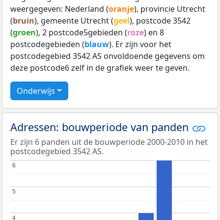
weergegeven: Nederland (
oranje
), provincie Utrecht
(
bruin
), gemeente Utrecht (
geel
), postcode 3542
(
groen
), 2 postcode5gebieden (
roze
) en 8
postcodegebieden (
blauw
). Er zijn voor het
postcodegebied 3542 AS onvoldoende gegevens om
deze postcode6 zelf in de grafiek weer te geven.
Onderwijs
Adressen: bouwperiode van panden
Er zijn 6 panden uit de bouwperiode 2000-2010 in het
postcodegebied 3542 AS.
6
6
5
5
4
4