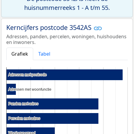
huisnummerreeks 1 - A t/m 55.
Kerncijfers postcode 3542AS
Adressen, panden, percelen, woningen, huishoudens
en inwoners.
Grafiek
Tabel
Adressen met postcode
Adressen met postcode
Adressen met woonfunctie
Adressen met woonfunctie
Panden met adres
Panden met adres
Percelen met adres
Percelen met adres
Woningvoorraad
Woningvoorraad