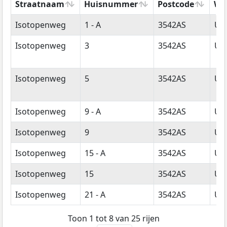
Straatnaam
Huisnummer
Postcode
Wo
Straatnaam
Huisnummer
Postcode
Wo
Isotopenweg
1 - A
3542AS
Utr
Isotopenweg
3
3542AS
Utr
Isotopenweg
5
3542AS
Utr
Isotopenweg
9 - A
3542AS
Utr
Isotopenweg
9
3542AS
Utr
Isotopenweg
15 - A
3542AS
Utr
Isotopenweg
15
3542AS
Utr
Isotopenweg
21 - A
3542AS
Utr
Toon 1 tot 8 van 25 rijen