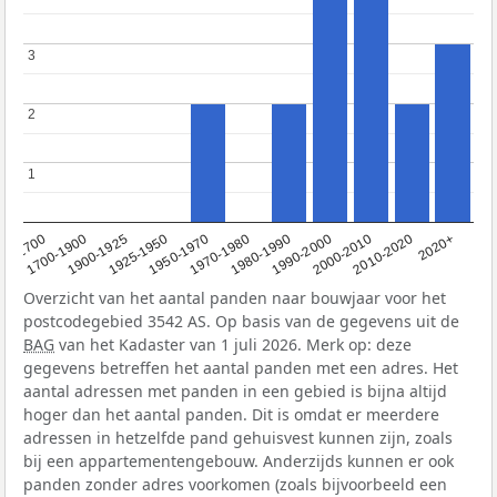
3
3
2
2
1
1
1950-1970
1990-2000
1900-1925
2020+
1970-1980
<1700
2000-2010
1925-1950
1980-1990
1700-1900
2010-2020
Overzicht van het aantal panden naar bouwjaar voor het
postcodegebied 3542 AS. Op basis van de gegevens uit de
BAG
van het Kadaster van 1 juli 2026. Merk op: deze
gegevens betreffen het aantal panden met een adres. Het
aantal adressen met panden in een gebied is bijna altijd
hoger dan het aantal panden. Dit is omdat er meerdere
adressen in hetzelfde pand gehuisvest kunnen zijn, zoals
bij een appartementengebouw. Anderzijds kunnen er ook
panden zonder adres voorkomen (zoals bijvoorbeeld een