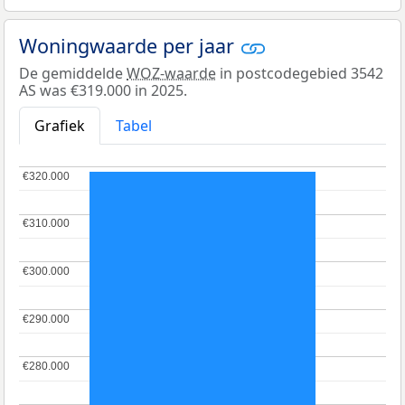
Woningwaarde per jaar
De gemiddelde
WOZ-waarde
in postcodegebied 3542
AS was €319.000 in 2025.
Grafiek
Tabel
€320.000
€320.000
€310.000
€310.000
€300.000
€300.000
€290.000
€290.000
€280.000
€280.000