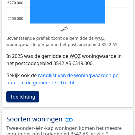
€270.000
€270.000
€260.000
€260.000
2025
Bovenstaande grafiek toont de gemiddelde
WOZ
woningwaarde per jaar in het postcodegebied 3542 AS.
In 2025 was de gemiddelde
WOZ
woningwaarde in
het postcodegebied 3542 AS €319.000.
Bekijk ook de
ranglijst van de woningwaarden per
buurt in de gemeente Utrecht
.
Toelichting
Soorten woningen
Twee-onder-één-kap woningen komen het meeste
voor in het postcodegebied 3542 AS: er zijn 2