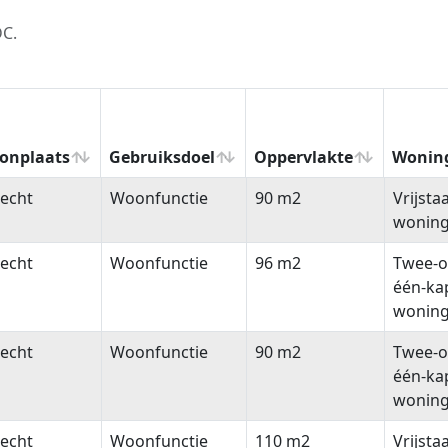
DC.
onplaats
Gebruiksdoel
Oppervlakte
Wonin
onplaats
Gebruiksdoel
Oppervlakte
Wonin
echt
Woonfunctie
90 m2
Vrijsta
wonin
echt
Woonfunctie
96 m2
Twee-o
één-ka
wonin
echt
Woonfunctie
90 m2
Twee-o
één-ka
wonin
echt
Woonfunctie
110 m2
Vrijsta