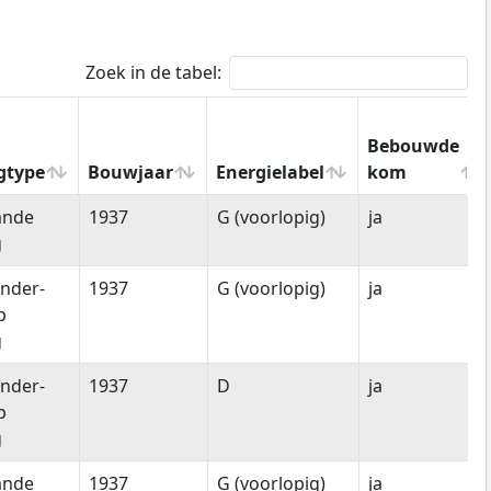
Zoek in de tabel:
Bebouwde
gtype
Bouwjaar
Energielabel
kom
gtype
Bouwjaar
Energielabel
Bebouwde
ande
1937
G (voorlopig)
ja
kom
g
nder-
1937
G (voorlopig)
ja
p
g
nder-
1937
D
ja
p
g
ande
1937
G (voorlopig)
ja