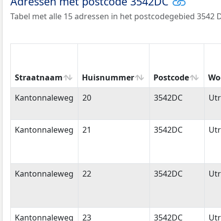
Adressen met postcode 3542DC
Tabel met alle 15 adressen in het postcodegebied 3542 
Straatnaam
Huisnummer
Postcode
Wo
Straatnaam
Huisnummer
Postcode
Wo
Kantonnaleweg
20
3542DC
Utr
Kantonnaleweg
21
3542DC
Utr
Kantonnaleweg
22
3542DC
Utr
Kantonnaleweg
23
3542DC
Utr