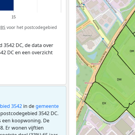
15
CBS
voor het postcodegebied
 3542 DC, de data over
42 DC en een overzicht
bied 3542
in de
gemeente
et postcodegebied 3542 DC.
s een koopwoning. De
. Er wonen vijftien
ootste deel (33%) 65 jaar