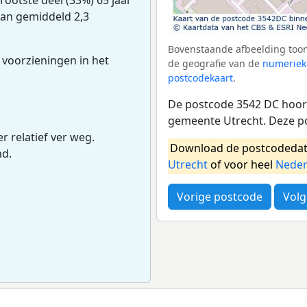
van gemiddeld 2,3
Bovenstaande afbeelding toon
 voorzieningen in het
de geografie van de
numeriek
postcodekaart
.
De postcode 3542 DC hoort
gemeente Utrecht. Deze p
r relatief ver weg.
Download de postcodedat
nd.
Utrecht
of voor heel
Neder
Vorige postcode
Volg