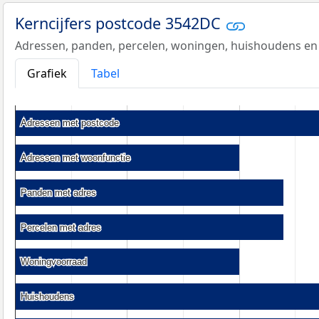
Kerncijfers postcode 3542DC
Adressen, panden, percelen, woningen, huishoudens en
Grafiek
Tabel
Adressen met postcode
Adressen met postcode
Adressen met woonfunctie
Adressen met woonfunctie
Panden met adres
Panden met adres
Percelen met adres
Percelen met adres
Woningvoorraad
Woningvoorraad
Huishoudens
Huishoudens