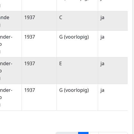
g
ande
1937
C
ja
g
nder-
1937
G (voorlopig)
ja
p
g
nder-
1937
E
ja
p
g
nder-
1937
G (voorlopig)
ja
p
g