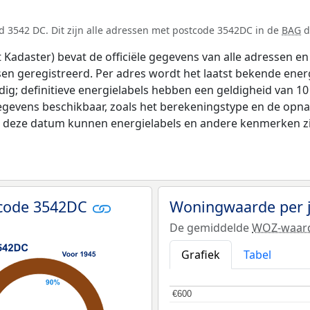
d 3542 DC. Dit zijn alle adressen met postcode 3542DC in de
BAG
d
adaster) bevat de officiële gegevens van alle adressen en 
tsen geregistreerd. Per adres wordt het laatst bekende ener
ldig; definitieve energielabels hebben een geldigheid van 1
egevens beschikbaar, zoals het berekeningstype en de opn
na deze datum kunnen energielabels en andere kenmerken zij
tcode 3542DC
Woningwaarde per 
De gemiddelde
WOZ-waar
Grafiek
Tabel
€600
€600