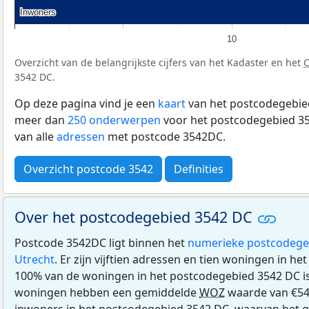
Inwoners
Inwoners
10
Overzicht van de belangrijkste cijfers van het Kadaster en het
3542 DC.
Op deze pagina vind je een
kaart
van het postcodegebied
meer dan
250 onderwerpen
voor het postcodegebied 35
van alle
adressen
met postcode 3542DC.
Overzicht postcode 3542
Definities
Over het postcodegebied 3542 DC
Postcode 3542DC ligt binnen het
numerieke postcodege
Utrecht
. Er zijn vijftien adressen en tien woningen in h
100% van de woningen in het postcodegebied 3542 DC i
woningen hebben een gemiddelde
WOZ
waarde van €548
inwoners in het postcodegebied 3542 DC, waarvan het gr