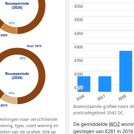
€550
€550
€500
€500
€450
€450
€400
€400
€350
€350
€300
€300
€250
€250
2016
2018
2017
Bovenstaande grafiek toont 
postcodegebied 3542 DC.
woningen naar verschillende
De gemiddelde
WOZ
wonin
ning, type, soort woning en
gestegen van €281 in 2016 
dden van de grafiek. Klik op