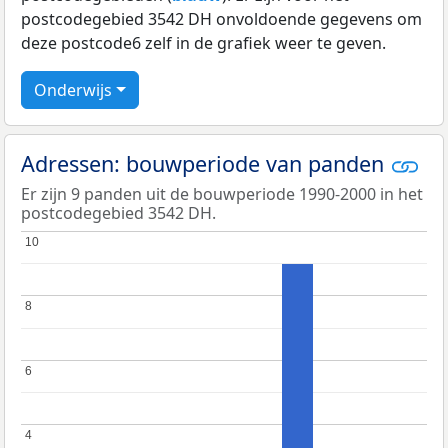
postcodegebied 3542 DH onvoldoende gegevens om
deze postcode6 zelf in de grafiek weer te geven.
Onderwijs
Adressen: bouwperiode van panden
Er zijn 9 panden uit de bouwperiode 1990-2000 in het
postcodegebied 3542 DH.
10
10
8
8
6
6
4
4