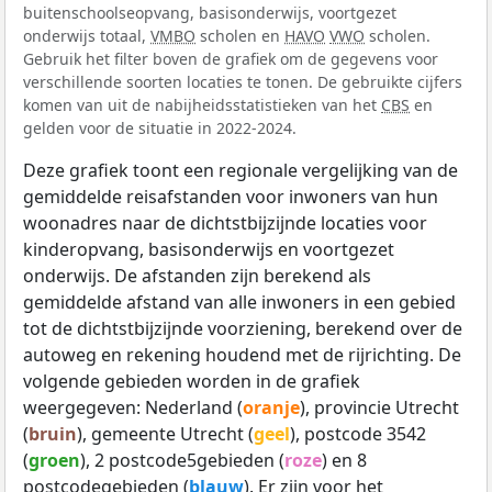
buitenschoolseopvang, basisonderwijs, voortgezet
onderwijs totaal,
VMBO
scholen en
HAVO
VWO
scholen.
Gebruik het filter boven de grafiek om de gegevens voor
verschillende soorten locaties te tonen. De gebruikte cijfers
komen van uit de nabijheidsstatistieken van het
CBS
en
gelden voor de situatie in 2022-2024.
Deze grafiek toont een regionale vergelijking van de
gemiddelde reisafstanden voor inwoners van hun
woonadres naar de dichtstbijzijnde locaties voor
kinderopvang, basisonderwijs en voortgezet
onderwijs. De afstanden zijn berekend als
gemiddelde afstand van alle inwoners in een gebied
tot de dichtstbijzijnde voorziening, berekend over de
autoweg en rekening houdend met de rijrichting. De
volgende gebieden worden in de grafiek
weergegeven: Nederland (
oranje
), provincie Utrecht
(
bruin
), gemeente Utrecht (
geel
), postcode 3542
(
groen
), 2 postcode5gebieden (
roze
) en 8
postcodegebieden (
blauw
). Er zijn voor het