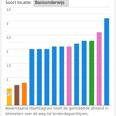
Soort locatie:
Basisonderwijs
3,5
3,5
3
3
2,5
2,5
2
2
1,5
1,5
1
1
0,5
0,5
Bovenstaand staafdiagram toont de gemiddelde afstand in
kilometers over de weg tot kinderdagverblijven,