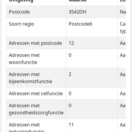
Postcode
3542DH
Naa
Soort regio
Postcode6
Cate
type
Adressen met postcode
12
Aanta
Adressen met
0
Aanta
woonfunctie
Adressen met
2
Aanta
bijeenkomstfunctie
Adressen met celfunctie
0
Aanta
Adressen met
0
Aanta
gezondheidszorgfunctie
Adressen met
11
Aanta
industriefunctie