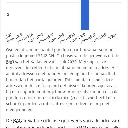
2
2
1950-1970
1990-2000
1900-1925
2020+
1970-1980
<1700
2000-2010
1925-1950
1980-1990
1700-1900
2010-2020
Overzicht van het aantal panden naar bouwjaar voor het
postcodegebied 3542 DH. Op basis van de gegevens uit de
BAG
van het Kadaster van 1 juli 2026. Merk op: deze
gegevens betreffen het aantal panden met een adres. Het
aantal adressen met panden in een gebied is bijna altijd
hoger dan het aantal panden. Dit is omdat er meerdere
adressen in hetzelfde pand gehuisvest kunnen zijn, zoals
bij een appartementengebouw. Anderzijds kunnen er ook
panden zonder adres voorkomen (zoals bijvoorbeeld een
schuur), panden zonder adres zijn in deze telling niet
meegenomen.
De
BAG
bevat de officiële gegevens van alle adressen
en gebouwen in Nederland. In de BAG zijn, naast alle