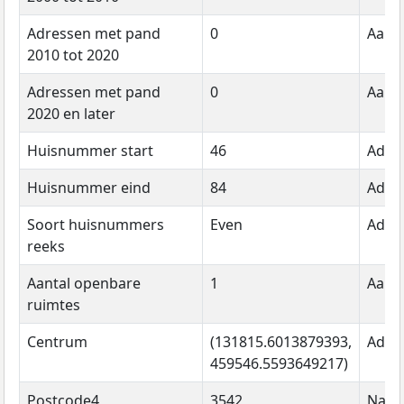
Adressen met pand
0
Aanta
2010 tot 2020
Adressen met pand
0
Aanta
2020 en later
Huisnummer start
46
Adre
Huisnummer eind
84
Adre
Soort huisnummers
Even
Adre
reeks
Aantal openbare
1
Aanta
ruimtes
Centrum
(131815.6013879393,
Adre
459546.5593649217)
Postcode4
3542
Naa