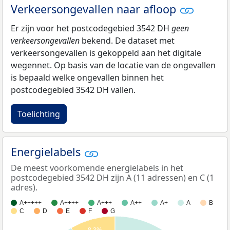
Verkeersongevallen naar afloop
Er zijn voor het postcodegebied 3542 DH
geen
verkeersongevallen
bekend. De dataset met
verkeersongevallen is gekoppeld aan het digitale
wegennet. Op basis van de locatie van de ongevallen
is bepaald welke ongevallen binnen het
postcodegebied 3542 DH vallen.
Toelichting
Energielabels
De meest voorkomende energielabels in het
postcodegebied 3542 DH zijn A (11 adressen) en C (1
adres).
A+++++
A++++
A+++
A++
A+
A
B
C
D
E
F
G
8,3%