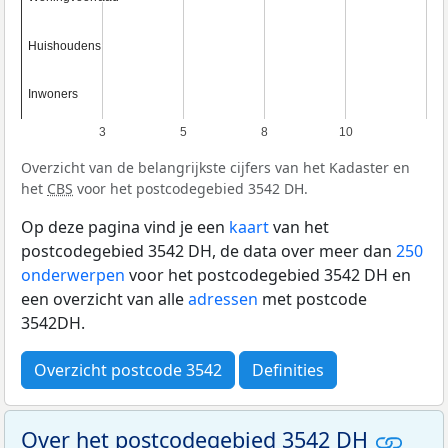
Huishoudens
Huishoudens
Inwoners
Inwoners
3
5
8
10
Overzicht van de belangrijkste cijfers van het Kadaster en
het
CBS
voor het postcodegebied 3542 DH.
Op deze pagina vind je een
kaart
van het
postcodegebied 3542 DH, de data over meer dan
250
onderwerpen
voor het postcodegebied 3542 DH en
een overzicht van alle
adressen
met postcode
3542DH.
Overzicht postcode 3542
Definities
Over het postcodegebied 3542 DH