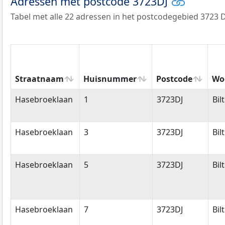
Adressen met postcode 3723DJ
Tabel met alle 22 adressen in het postcodegebied 3723 D
Straatnaam
Huisnummer
Postcode
Wo
Straatnaam
Huisnummer
Postcode
Wo
Hasebroeklaan
1
3723DJ
Bil
Hasebroeklaan
3
3723DJ
Bil
Hasebroeklaan
5
3723DJ
Bil
Hasebroeklaan
7
3723DJ
Bil