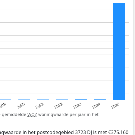
019
2024
2021
2023
2020
2025
2022
de gemiddelde
WOZ
woningwaarde per jaar in het
gwaarde in het postcodegebied 3723 DJ is met €375.160