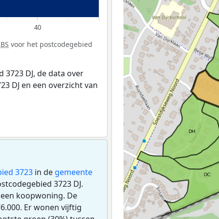
40
CBS
voor het postcodegebied
 3723 DJ, de data over
23 DJ en een overzicht van
ied 3723
in de
gemeente
postcodegebied 3723 DJ.
s een koopwoning. De
.000. Er wonen vijftig
ootste groep (30%) tussen