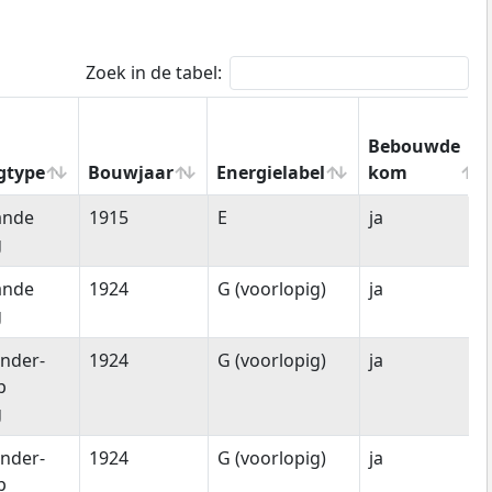
Zoek in de tabel:
Bebouwde
gtype
Bouwjaar
Energielabel
kom
gtype
Bouwjaar
Energielabel
Bebouwde
ande
1915
E
ja
kom
g
ande
1924
G (voorlopig)
ja
g
nder-
1924
G (voorlopig)
ja
p
g
nder-
1924
G (voorlopig)
ja
p