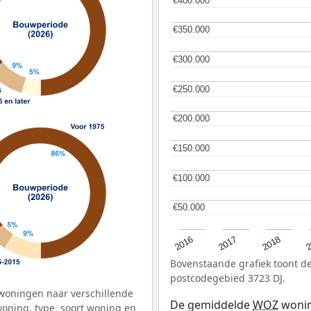
€400.000
€400.000
€350.000
€350.000
€300.000
€300.000
€250.000
€250.000
€200.000
€200.000
€150.000
€150.000
€100.000
€100.000
€50.000
€50.000
2
2016
2018
2017
Bovenstaande grafiek toont 
postcodegebied 3723 DJ.
woningen naar verschillende
De gemiddelde
WOZ
wonin
ning, type, soort woning en