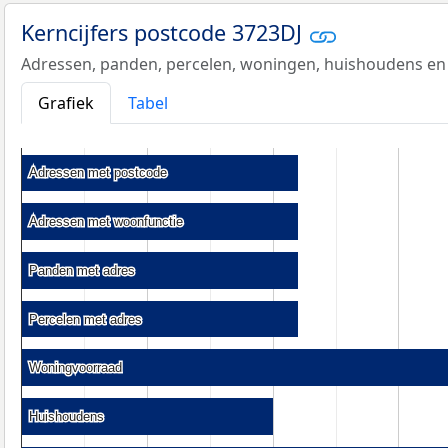
Kerncijfers postcode 3723DJ
Adressen, panden, percelen, woningen, huishoudens en
Grafiek
Tabel
Adressen met postcode
Adressen met postcode
Adressen met woonfunctie
Adressen met woonfunctie
Panden met adres
Panden met adres
Percelen met adres
Percelen met adres
Woningvoorraad
Woningvoorraad
Huishoudens
Huishoudens