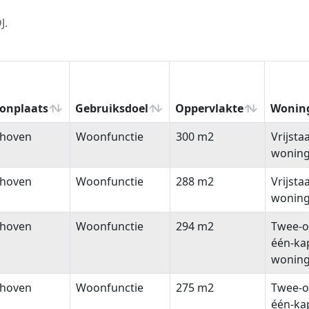
J.
onplaats
Gebruiksdoel
Oppervlakte
Wonin
onplaats
Gebruiksdoel
Oppervlakte
Wonin
thoven
Woonfunctie
300 m2
Vrijsta
wonin
thoven
Woonfunctie
288 m2
Vrijsta
wonin
thoven
Woonfunctie
294 m2
Twee-o
één-ka
wonin
thoven
Woonfunctie
275 m2
Twee-o
één-ka