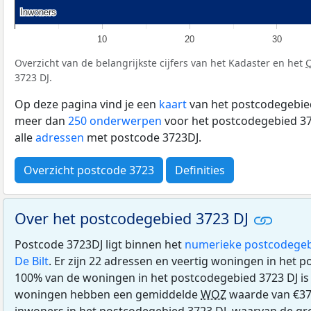
Inwoners
Inwoners
10
20
30
Overzicht van de belangrijkste cijfers van het Kadaster en het
3723 DJ.
Op deze pagina vind je een
kaart
van het postcodegebied
meer dan
250 onderwerpen
voor het postcodegebied 37
alle
adressen
met postcode 3723DJ.
Overzicht postcode 3723
Definities
Over het postcodegebied 3723 DJ
Postcode 3723DJ ligt binnen het
numerieke postcodegeb
De Bilt
. Er zijn 22 adressen en veertig woningen in het 
100% van de woningen in het postcodegebied 3723 DJ i
woningen hebben een gemiddelde
WOZ
waarde van €376
inwoners in het postcodegebied 3723 DJ, waarvan de gr