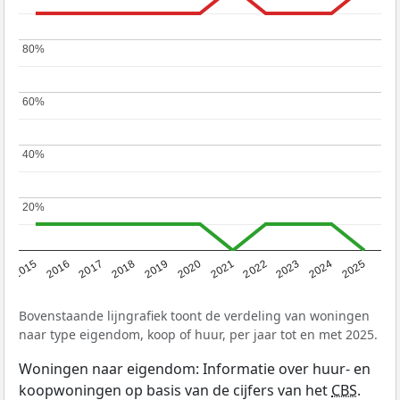
80%
80%
60%
60%
40%
40%
20%
20%
2019
2022
2025
2017
2020
2023
2015
2018
2021
2024
2016
Bovenstaande lijngrafiek toont de verdeling van woningen
naar type eigendom, koop of huur, per jaar tot en met 2025.
Woningen naar eigendom: Informatie over huur- en
koopwoningen op basis van de cijfers van het
CBS
.