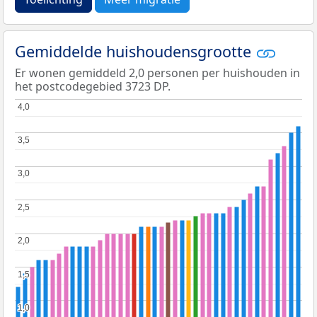
Gemiddelde huishoudensgrootte
Er wonen gemiddeld 2,0 personen per huishouden in
het postcodegebied 3723 DP.
4,0
4,0
3,5
3,5
3,0
3,0
2,5
2,5
2,0
2,0
1,5
1,5
1,0
1,0