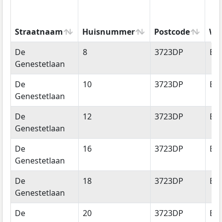
Straatnaam
Huisnummer
Postcode
Wo
Straatnaam
Huisnummer
Postcode
Wo
De
8
3723DP
Bil
Genestetlaan
De
10
3723DP
Bil
Genestetlaan
De
12
3723DP
Bil
Genestetlaan
De
16
3723DP
Bil
Genestetlaan
De
18
3723DP
Bil
Genestetlaan
De
20
3723DP
Bil