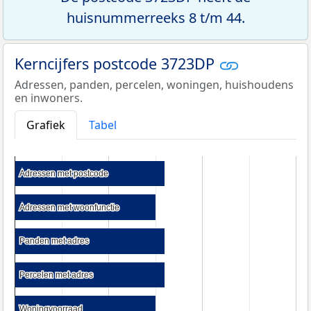
huisnummerreeks 8 t/m 44.
Kerncijfers postcode 3723DP
Adressen, panden, percelen, woningen, huishoudens
en inwoners.
Grafiek
Tabel
Adressen met postcode
Adressen met postcode
Adressen met woonfunctie
Adressen met woonfunctie
Panden met adres
Panden met adres
Percelen met adres
Percelen met adres
Woningvoorraad
Woningvoorraad