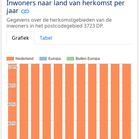
Inwoners naar land van herkomst per
jaar
Gegevens over de herkomstgebieden van de
inwoners in het postcodegebied 3723 DP.
Grafiek
Tabel
Nederland
Europa
Buiten Europa
100%
100%
80%
80%
60%
60%
40%
40%