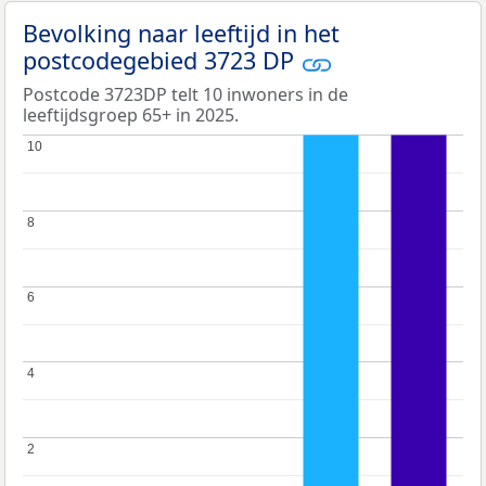
Bevolking naar leeftijd in het
postcodegebied 3723 DP
Postcode 3723DP telt 10 inwoners in de
leeftijdsgroep 65+ in 2025.
10
10
8
8
6
6
4
4
2
2