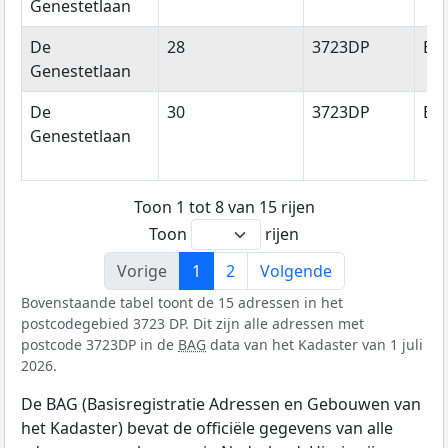
Genestetlaan
De
28
3723DP
Bil
Genestetlaan
De
30
3723DP
Bil
Genestetlaan
Toon 1 tot 8 van 15 rijen
Toon
rijen
Vorige
1
2
Volgende
Bovenstaande tabel toont de 15 adressen in het
postcodegebied 3723 DP. Dit zijn alle adressen met
postcode 3723DP in de
BAG
data van het Kadaster van 1 juli
2026.
De BAG (Basisregistratie Adressen en Gebouwen van
het Kadaster) bevat de officiële gegevens van alle