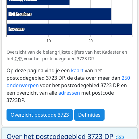
Huishoudens
Huishoudens
Inwoners
Inwoners
10
20
Overzicht van de belangrijkste cijfers van het Kadaster en
het
CBS
voor het postcodegebied 3723 DP.
Op deze pagina vind je een
kaart
van het
postcodegebied 3723 DP, de data over meer dan
250
onderwerpen
voor het postcodegebied 3723 DP en
een overzicht van alle
adressen
met postcode
3723DP.
Overzicht postcode 3723
Definities
Over het postcodegebied 3723 DP