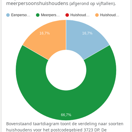
meerpersoonshuishoudens
.
(afgerond op vijftallen)
Eenperso…
Meerpers…
Huishoud…
Huishoud…
16,7%
16,7%
66,7%
Bovenstaand taartdiagram toont de verdeling naar soorten
huishoudens voor het postcodegebied 3723 DP. De