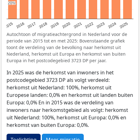
20%
20%
2019
2022
2017
2025
2020
2015
2023
2018
2021
2016
2024
Autochtoon of migratieachtergrond in Nederland voor de
periode van 2015 tot en met 2025: Bovenstaande grafiek
toont de verdeling van de bevolking naar herkomst uit
Nederland, herkomst uit Europa en herkomst van buiten
Europa in het postcodegebied 3723 DP per jaar.
In 2025 was de herkomst van inwoners in het
postcodegebied 3723 DP als volgt verdeeld:
herkomst uit Nederland: 100%, herkomst uit
Europese landen: 0,0% en herkomst uit landen buiten
Europa: 0,0% En in 2015 was de verdeling van
inwoners naar herkomstgebied als volgt: herkomst
uit Nederland: 100%, herkomst uit Europa: 0,0% en
herkomst van buiten Europa: 0,0%.
Toelichting
Meer migratie