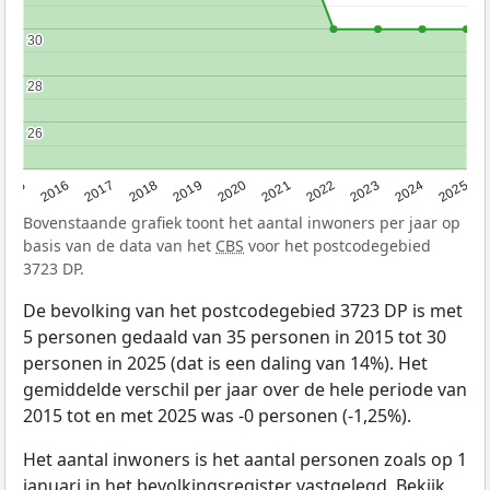
30
30
28
28
26
26
2015
2016
2017
2018
2019
2020
2021
2022
2023
2024
2025
Bovenstaande grafiek toont het aantal inwoners per jaar op
basis van de data van het
CBS
voor het postcodegebied
3723 DP.
De bevolking van het postcodegebied 3723 DP is met
5 personen gedaald van 35 personen in 2015 tot 30
personen in 2025 (dat is een daling van 14%). Het
gemiddelde verschil per jaar over de hele periode van
2015 tot en met 2025 was -0 personen (-1,25%).
Het aantal inwoners is het aantal personen zoals op 1
januari in het bevolkingsregister vastgelegd. Bekijk