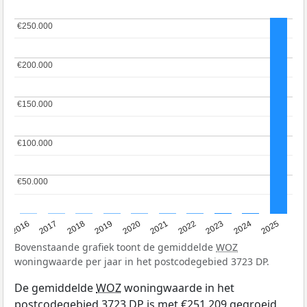
€250.000
€250.000
€200.000
€200.000
€150.000
€150.000
€100.000
€100.000
€50.000
€50.000
2016
2017
2018
2019
2020
2021
2022
2023
2024
2025
Bovenstaande grafiek toont de gemiddelde
WOZ
woningwaarde per jaar in het postcodegebied 3723 DP.
De gemiddelde
WOZ
woningwaarde in het
postcodegebied 3723 DP is met €251.209 gegroeid