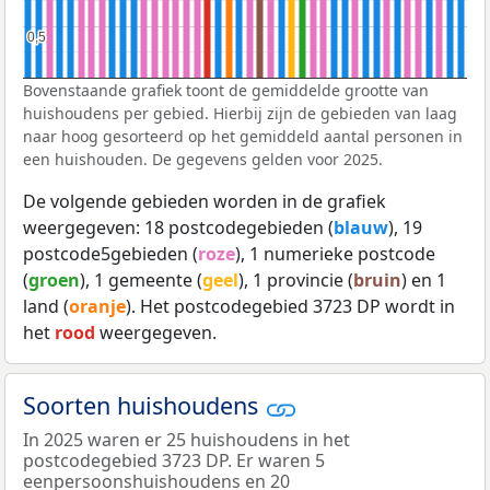
0,5
0,5
Bovenstaande grafiek toont de gemiddelde grootte van
huishoudens per gebied. Hierbij zijn de gebieden van laag
naar hoog gesorteerd op het gemiddeld aantal personen in
een huishouden. De gegevens gelden voor 2025.
De volgende gebieden worden in de grafiek
weergegeven: 18 postcodegebieden (
blauw
), 19
postcode5gebieden (
roze
), 1 numerieke postcode
(
groen
), 1 gemeente (
geel
), 1 provincie (
bruin
) en 1
land (
oranje
). Het postcodegebied 3723 DP wordt in
het
rood
weergegeven.
Soorten huishoudens
In 2025 waren er 25 huishoudens in het
postcodegebied 3723 DP. Er waren 5
eenpersoonshuishoudens en 20