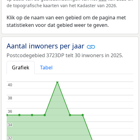
de topografische kaarten van het Kadaster van 2026.
Klik op de naam van een gebied om de pagina met
statistieken voor dat gebied weer te geven.
Aantal inwoners per jaar
Postcodegebied 3723DP telt 30 inwoners in 2025.
Grafiek
Tabel
40
40
38
38
36
36
34
34
32
32