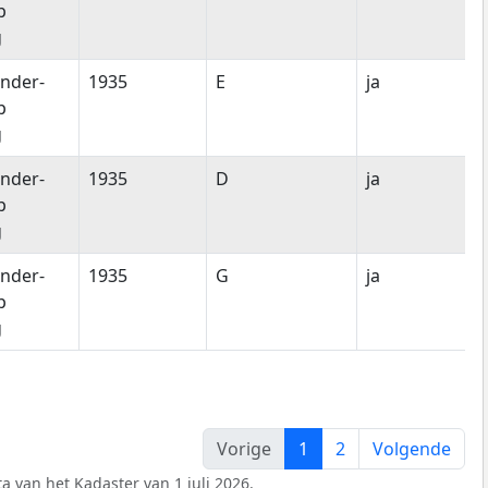
p
g
nder-
1935
E
ja
p
g
nder-
1935
D
ja
p
g
nder-
1935
G
ja
p
g
Vorige
1
2
Volgende
a van het Kadaster van 1 juli 2026.