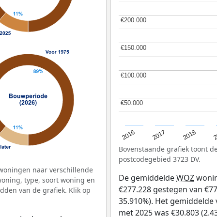
€200.000
€200.000
€150.000
€150.000
€100.000
€100.000
€50.000
€50.000
2
2016
2018
2017
Bovenstaande grafiek toont 
postcodegebied 3723 DV.
woningen naar verschillende
De gemiddelde
WOZ
wonin
ning, type, soort woning en
€277.228 gestegen van €772 
dden van de grafiek. Klik op
35.910%). Het gemiddelde v
met 2025 was €30.803 (2.43