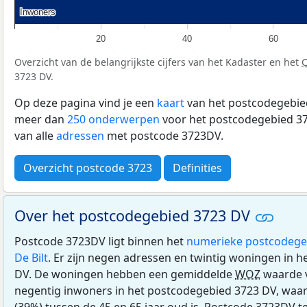
Inwoners
Inwoners
20
40
60
Overzicht van de belangrijkste cijfers van het Kadaster en het
3723 DV.
Op deze pagina vind je een
kaart
van het postcodegebied
meer dan
250 onderwerpen
voor het postcodegebied 37
van alle
adressen
met postcode 3723DV.
Overzicht postcode 3723
Definities
Over het postcodegebied 3723 DV
Postcode 3723DV ligt binnen het
numerieke postcodege
De Bilt
. Er zijn negen adressen en twintig woningen in 
DV. De woningen hebben een gemiddelde
WOZ
waarde v
negentig inwoners in het postcodegebied 3723 DV, waa
(39%) tussen de 45 en 65 jaar oud is. Postcode 3723DV t