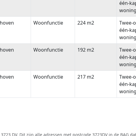
één-ka
wonin
thoven
Woonfunctie
224 m2
Twee-o
één-ka
wonin
thoven
Woonfunctie
192 m2
Twee-o
één-ka
wonin
thoven
Woonfunctie
217 m2
Twee-o
één-ka
wonin
3723 DV. Dit zijn alle adressen met postcode 3723DV in de
BAG
dat