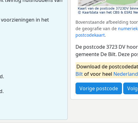
 voorzieningen in het
Bovenstaande afbeelding toon
de geografie van de
numeriek
postcodekaart
.
De postcode 3723 DV hoort
gemeente De Bilt. Deze po
Download de postcodedat
Bilt
of voor heel
Nederland
d.
Vorige postcode
Volg
d.