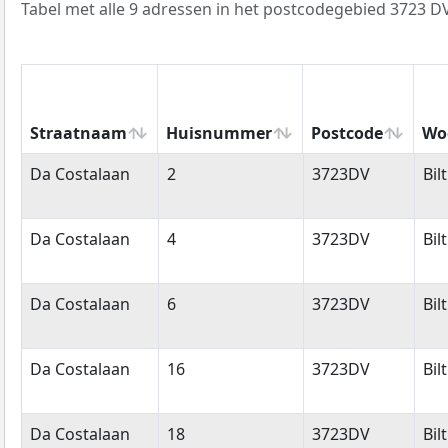
Tabel met alle 9 adressen in het postcodegebied 3723 DV
Straatnaam
Huisnummer
Postcode
Wo
Straatnaam
Huisnummer
Postcode
Wo
Da Costalaan
2
3723DV
Bil
Da Costalaan
4
3723DV
Bil
Da Costalaan
6
3723DV
Bil
Da Costalaan
16
3723DV
Bil
Da Costalaan
18
3723DV
Bil