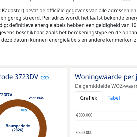
adaster) bevat de officiële gegevens van alle adressen en 
tsen geregistreerd. Per adres wordt het laatst bekende ener
ldig; definitieve energielabels hebben een geldigheid van 1
gevens beschikbaar, zoals het berekeningstype en de opna
na deze datum kunnen energielabels en andere kenmerken zij
tcode 3723DV
Woningwaarde per 
De gemiddelde
WOZ-waar
Grafiek
Tabel
€300.000
€300.000
€250.000
€250.000