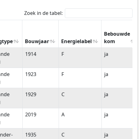
Zoek in de tabel:
Bebouwde
gtype
Bouwjaar
Energielabel
kom
gtype
Bouwjaar
Energielabel
Bebouwde
ande
1914
F
ja
kom
g
ande
1923
F
ja
g
ande
1929
C
ja
g
ande
2019
A
ja
g
nder-
1935
C
ja