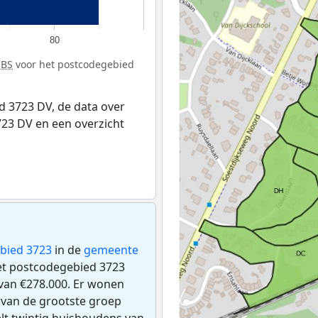
80
CBS
voor het postcodegebied
 3723 DV, de data over
23 DV en een overzicht
bied 3723
in de
gemeente
het postcodegebied 3723
an €278.000. Er wonen
rvan de grootste groep
elt twintig huishoudens van