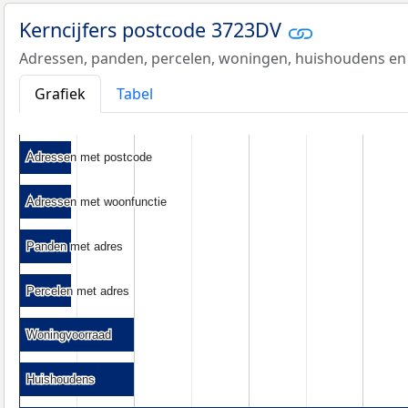
Kerncijfers postcode 3723DV
Adressen, panden, percelen, woningen, huishoudens en
Grafiek
Tabel
Adressen met postcode
Adressen met postcode
Adressen met woonfunctie
Adressen met woonfunctie
Panden met adres
Panden met adres
Percelen met adres
Percelen met adres
Woningvoorraad
Woningvoorraad
Huishoudens
Huishoudens