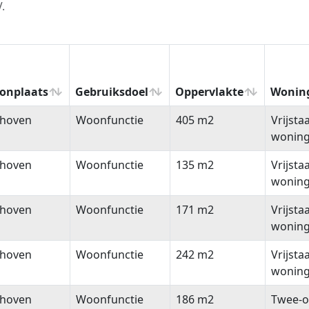
.
onplaats
Gebruiksdoel
Oppervlakte
Wonin
onplaats
Gebruiksdoel
Oppervlakte
Wonin
thoven
Woonfunctie
405 m2
Vrijsta
wonin
thoven
Woonfunctie
135 m2
Vrijsta
wonin
thoven
Woonfunctie
171 m2
Vrijsta
wonin
thoven
Woonfunctie
242 m2
Vrijsta
wonin
thoven
Woonfunctie
186 m2
Twee-o