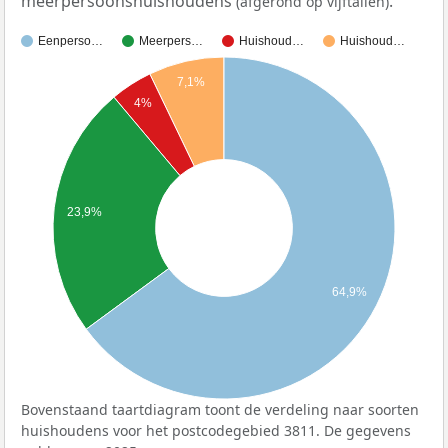
meerpersoonshuishoudens
.
(afgerond op vijftallen)
Eenperso…
Meerpers…
Huishoud…
Huishoud…
7,1%
4%
23,9%
64,9%
Bovenstaand taartdiagram toont de verdeling naar soorten
huishoudens voor het postcodegebied 3811. De gegevens