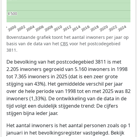
4.500
4.500
1998
2000
2002
2004
2006
2008
2010
2012
2014
2016
2018
2020
2022
2024
Bovenstaande grafiek toont het aantal inwoners per jaar op
basis van de data van het
CBS
voor het postcodegebied
3811.
De bevolking van het postcodegebied 3811 is met
2.205 inwoners gegroeid van 5.160 inwoners in 1998
tot 7.365 inwoners in 2025 (dat is een zeer grote
stijging van 43%). Het gemiddelde verschil per jaar
over de hele periode van 1998 tot en met 2025 was 82
inwoners (1,33%). De ontwikkeling van de data in de
tijd volgt een duidelijk stijgende trend: De cijfers
stijgen bijna ieder jaar.
Het aantal inwoners is het aantal personen zoals op 1
januari in het bevolkingsregister vastgelegd. Bekijk