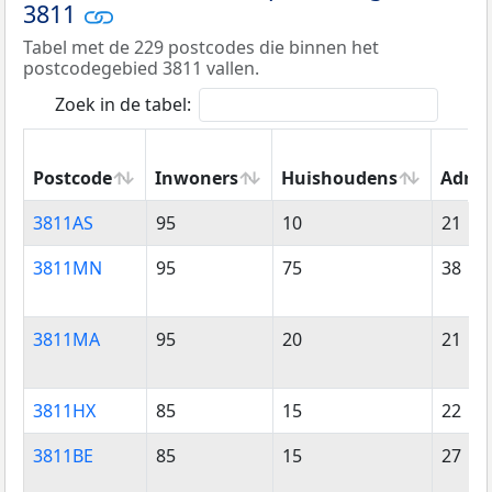
3811
Tabel met de 229 postcodes die binnen het
postcodegebied 3811 vallen.
Zoek in de tabel:
Postcode
Inwoners
Huishoudens
Adres
Postcode
Inwoners
Huishoudens
Adres
3811AS
95
10
21
3811MN
95
75
38
3811MA
95
20
21
3811HX
85
15
22
3811BE
85
15
27