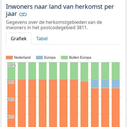
Inwoners naar land van herkomst per
jaar
Gegevens over de herkomstgebieden van de
inwoners in het postcodegebied 3811.
Grafiek
Tabel
Nederland
Europa
Buiten Europa
100%
100%
80%
80%
60%
60%
40%
40%