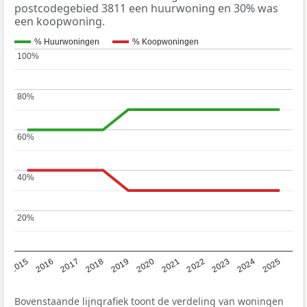
postcodegebied 3811 een huurwoning en 30% was
een koopwoning.
% Huurwoningen
% Koopwoningen
100%
100%
80%
80%
60%
60%
40%
40%
20%
20%
2019
2022
2025
2017
2020
2023
2015
2018
2021
2024
2016
Bovenstaande lijngrafiek toont de verdeling van woningen