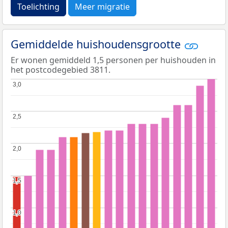
Toelichting
Meer migratie
Gemiddelde huishoudensgrootte
Er wonen gemiddeld 1,5 personen per huishouden in
het postcodegebied 3811.
3,0
3,0
2,5
2,5
2,0
2,0
1,5
1,5
1,0
1,0