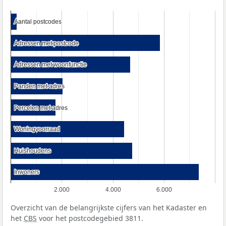
Aantal postcodes
Aantal postcodes
Adressen met postcode
Adressen met postcode
Adressen met woonfunctie
Adressen met woonfunctie
Panden met adres
Panden met adres
Percelen met adres
Percelen met adres
Woningvoorraad
Woningvoorraad
Huishoudens
Huishoudens
Inwoners
Inwoners
2.000
4.000
6.000
Overzicht van de belangrijkste cijfers van het Kadaster en
het
CBS
voor het postcodegebied 3811.