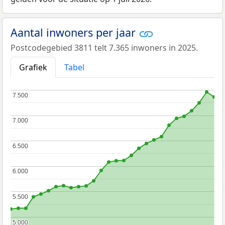
Aantal inwoners per jaar
Postcodegebied 3811 telt 7.365 inwoners in 2025.
Grafiek
Tabel
7.500
7.500
7.000
7.000
6.500
6.500
6.000
6.000
5.500
5.500
5.000
5.000