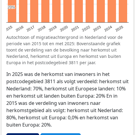
20%
20%
2019
2022
2017
2025
2020
2015
2023
2018
2021
2016
2024
Autochtoon of migratieachtergrond in Nederland voor de
periode van 2015 tot en met 2025: Bovenstaande grafiek
toont de verdeling van de bevolking naar herkomst uit
Nederland, herkomst uit Europa en herkomst van buiten
Europa in het postcodegebied 3811 per jaar.
In 2025 was de herkomst van inwoners in het
postcodegebied 3811 als volgt verdeeld: herkomst uit
Nederland: 70%, herkomst uit Europese landen: 10%
en herkomst uit landen buiten Europa: 20% En in
2015 was de verdeling van inwoners naar
herkomstgebied als volgt: herkomst uit Nederland:
80%, herkomst uit Europa: 0,0% en herkomst van
buiten Europa: 20%.