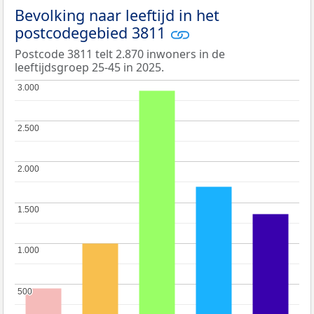
Bevolking naar leeftijd in het
postcodegebied 3811
Postcode 3811 telt 2.870 inwoners in de
leeftijdsgroep 25-45 in 2025.
3.000
3.000
2.500
2.500
2.000
2.000
1.500
1.500
1.000
1.000
500
500