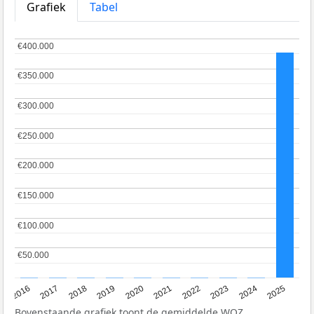
Grafiek
Tabel
€400.000
€400.000
€350.000
€350.000
€300.000
€300.000
€250.000
€250.000
€200.000
€200.000
€150.000
€150.000
€100.000
€100.000
€50.000
€50.000
2016
2017
2018
2019
2020
2021
2022
2023
2024
2025
Bovenstaande grafiek toont de gemiddelde
WOZ