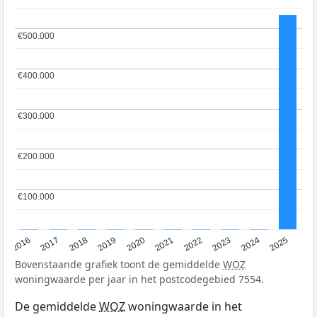
€500.000
€500.000
€400.000
€400.000
€300.000
€300.000
€200.000
€200.000
€100.000
€100.000
2016
2017
2018
2019
2020
2021
2022
2023
2024
2025
Bovenstaande grafiek toont de gemiddelde
WOZ
woningwaarde per jaar in het postcodegebied 7554.
De gemiddelde
WOZ
woningwaarde in het