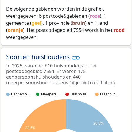
De volgende gebieden worden in de grafiek
weergegeven: 6 postcode5gebieden (
roze
), 1
gemeente (
geel
), 1 provincie (
bruin
) en 1 land
(
oranje
). Het postcodegebied 7554 wordt in het
rood
weergegeven.
Soorten huishoudens
In 2025 waren er 610 huishoudens in het
postcodegebied 7554. Er waren 175
eenpersoonshuishoudens en 440
meerpersoonshuishoudens
.
(afgerond op vijftallen)
Eenperso…
Meerpers…
Huishoud…
Huishoud…
28,5%
32,5%