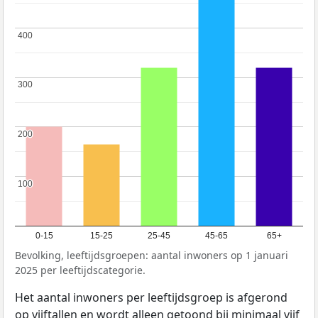
400
400
300
300
200
200
100
100
0-15
15-25
25-45
45-65
65+
Bevolking, leeftijdsgroepen: aantal inwoners op 1 januari
2025 per leeftijdscategorie.
Het aantal inwoners per leeftijdsgroep is afgerond
op vijftallen en wordt alleen getoond bij minimaal vijf