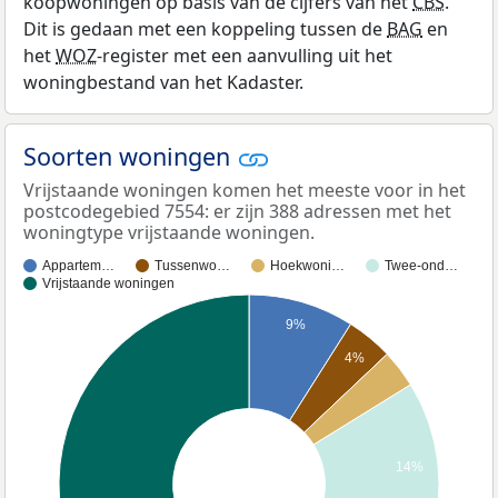
koopwoningen op basis van de cijfers van het
CBS
.
Dit is gedaan met een koppeling tussen de
BAG
en
het
WOZ
-register met een aanvulling uit het
woningbestand van het Kadaster.
Soorten woningen
Vrijstaande woningen komen het meeste voor in het
postcodegebied 7554: er zijn 388 adressen met het
woningtype vrijstaande woningen.
Appartem…
Tussenwo…
Hoekwoni…
Twee-ond…
Vrijstaande woningen
9%
4%
14%