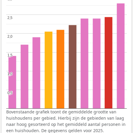
2,5
2,5
2,0
2,0
1,5
1,5
1,0
1,0
0,5
0,5
Bovenstaande grafiek toont de gemiddelde grootte van
huishoudens per gebied. Hierbij zijn de gebieden van laag
naar hoog gesorteerd op het gemiddeld aantal personen in
een huishouden. De gegevens gelden voor 2025.