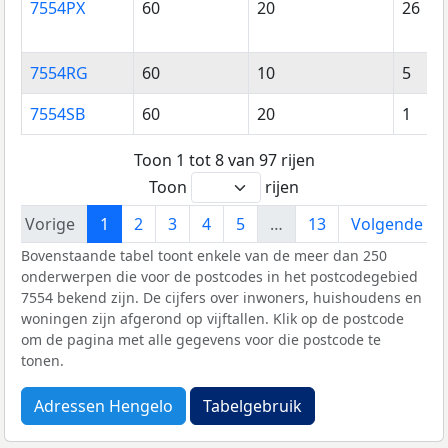
7554PX
60
20
26
7554RG
60
10
5
7554SB
60
20
1
Toon 1 tot 8 van 97 rijen
Toon
rijen
Vorige
1
2
3
4
5
…
13
Volgende
Bovenstaande tabel toont enkele van de meer dan 250
onderwerpen die voor de postcodes in het postcodegebied
7554 bekend zijn. De cijfers over inwoners, huishoudens en
woningen zijn afgerond op vijftallen. Klik op de postcode
om de pagina met alle gegevens voor die postcode te
tonen.
Adressen Hengelo
Tabelgebruik