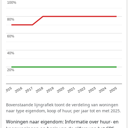
100%
100%
80%
80%
60%
60%
40%
40%
20%
20%
2019
2022
2025
2017
2020
2023
2015
2018
2021
2024
2016
Bovenstaande lijngrafiek toont de verdeling van woningen
naar type eigendom, koop of huur, per jaar tot en met 2025.
Woningen naar eigendom: Informatie over huur- en